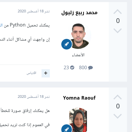
محمد ربيع زليول
نشر
18 أغسطس 2020
0
يمكنك تحميل Python من
ال
إن واجهت أي مشاكل أثناء التح
الأعضاء
23
800
اقتباس
Yomna Raouf
نشر
18 أغسطس 2020
0
هل يمكنك إرفاق صورة للخطأ 
في العموم إذا كنت تريد تحميل