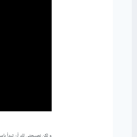
و لكن نصيحتي لك أن تبدأ با