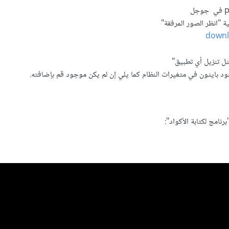
ة "انظر الصور المرفقة"
down
ثل تنزيل أي تطبيق"
جود بايثون في متغيرات النظام كما يلي إن لم يكن موجود قم بإضافته.