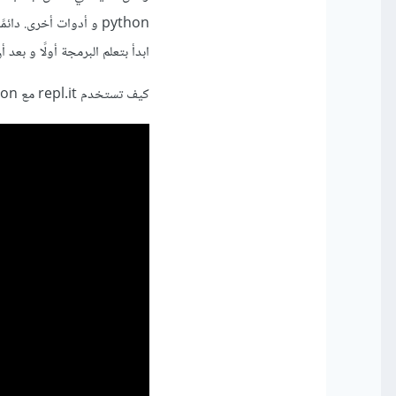
python و أدوات أخرى.
ابدأ بتعلم البرمجة أولًا و بعد
كيف تستخدم repl.it مع python.