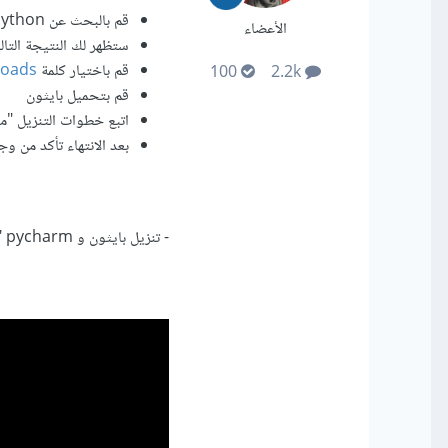
قم بالبحث عن python في جوجل
الأعضاء
ستظهر لك النتيجة التالي
قم باختيار كلمة
loads
100
2.2k
قم بتحميل بايثون
اتبع خطوات التنزيل "م
بعد الانتهاء تأكد من و
- تنزيل بايثون و pycharm "برنامج لكتابة الأكواد":