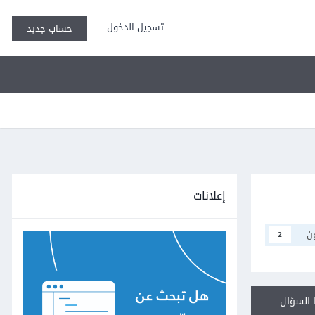
تسجيل الدخول
حساب جديد
إعلانات
ن
2
السؤال