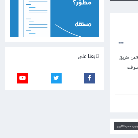
تابعنا على
يةعن طريق
 سوفت
ترتيب حسب التاريخ