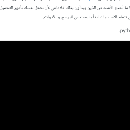
 دائمًا ما أنصح الأشخاص الذين يبدأون بذلك فلاداعي لأن تشغل نفسك بأمور التحميل
 أن تتعلم الأساسيات ابدأ بالبحث عن البرامج و الأدوات.