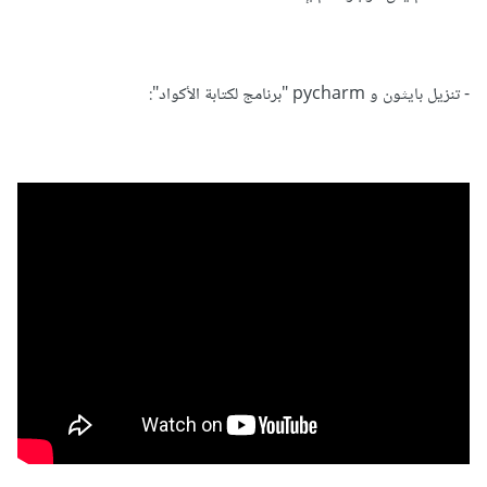
- تنزيل بايثون و pycharm "برنامج لكتابة الأكواد":