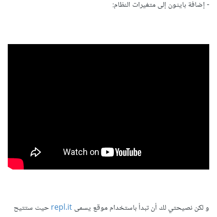
- إضافة بايثون إلى متغيرات النظام:
و لكن نصيحتي لك أن تبدأ باستخدام موقع يسمى
repl.it
حيث ستتيح