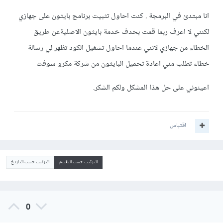
انا مبتدئ في البرمجة . كنت احاول تثبيت برنامج بايثون على جهازي
لكنني لا اعرف ربما قمت بحدف خدمة بايثون الاصليةعن طريق
الخطاء من جهازي لانني عندما احاول تشغيل الكود تظهر لي رسالة
خطاء تطلب مني اعادة تحميل البايثون من شركة مكرو سوفت
اعينوني على حل هذا المشكل ولكم الشكر.
اقتباس
الترتيب حسب التقييم
الترتيب حسب التاريخ
0