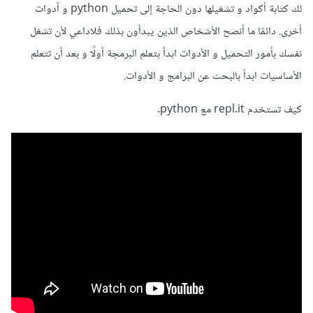
لك كتابة أكواد و تشغيلها دون الحاجة إلى تحميل python و أدوات
أخرى. دائمًا ما أنصح الأشخاص الذين يبدأون بذلك فلاداعي لأن تشغل
نفسك بأمور التحميل و الأدوات ابدأ بتعلم البرمجة أولًا و بعد أن تتعلم
الأساسيات ابدأ بالبحث عن البرامج و الأدوات.
كيف تستخدم repl.it مع python.