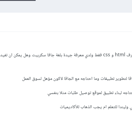
انا اريد ان اكون مطور تطبيقات ويب واعرف html و css فقط ولدي معرفة جيدة بلغة جافا سكريبت وهل يمكن ا
افا لتطوير تطبيقات وما احتاجه مع الجافا لاكون مؤهل لسوق العمل
تاجه لبناء تطبيق لموقع توصيل طلبات مثلا بنفسي
وليندا للتعلم ام يجب الذهاب للأكاديميات