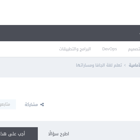
تصميم
DevOps
البرامج والتطبيقات
أمامية
تعلم لغة الجافا ومساراتها
متابعو
مشاركة
اطرح سؤالًا
أجب على هذا 