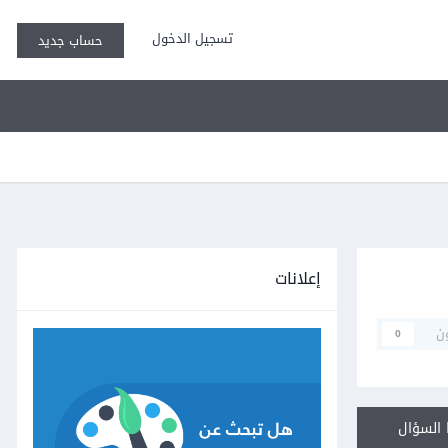
تسجيل الدخول
حساب جديد
إعلانات
ن
0
السؤال