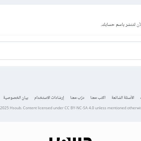
آن
لتنشر باسم حسابك.
الأسئلة الشائعة
اكتب معنا
درّب معنا
إرشادات الاستخدام
بيان الخصوصية
 2025
Hsoub
.
Content licensed under
CC BY-NC-SA 4.0
unless mentioned otherwi