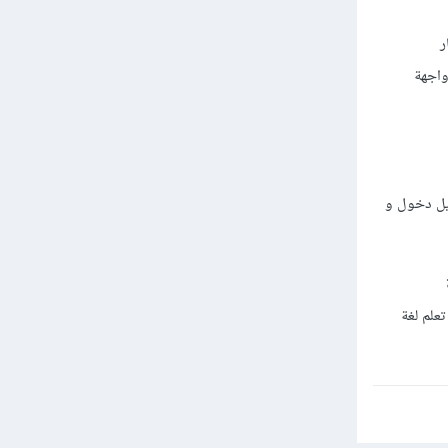
ر
كنك توسعة مزايا javascript في بناء واجهة
جيل دخول و
علم لغة