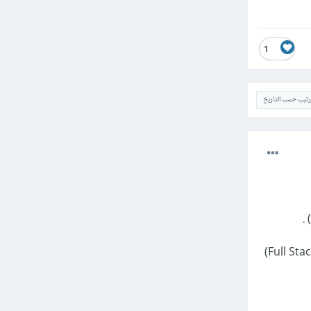
1
ترتيب حسب التاريخ
يمكن التخصص في واحدة منهم لإيجاد فرصة في سوق العمل او تعلم كل منهم و تصبح بذلك (Full Stack Developer)