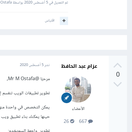
تم التعديل في
5 أغسطس 2020
بواسطة Mr M Ostafa
اقتباس
عزام عبد الحافظ
نشر
5 أغسطس 2020
0
مرحبًا
@Mr M Ostafa
,
تطوير تطبيقات الويب تنقسم إلى قسمان , تطوير
الأعضاء
حينها يمكنك بناء تطبيق ويب 
26
667
تطوير واجهة السمتخدم: