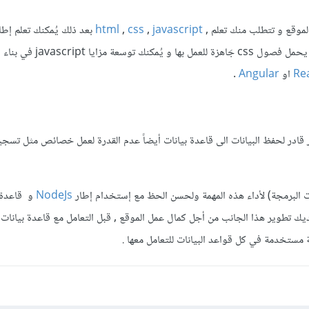
لموقع و تتطلب منك تعلم ,
javascript
,
css
,
html
بعد ذلك يُمكنك تعلم إطا
Bootstrap هو إطار مشهور يحمل فصول css جَاهزة للعمل بها و يُم
Re
او
Angular
.
ر قادر لحفظ البيانات الى قاعدة بيانات أيضاً عدم القدرة لعمل خصائص مثل تس
ات البرمجة) لأداء هذه المهمة ولحسن الحظ مع إستخدام إطار
NodeJs
و قاعدة
يك تطوير هذا الجانب من أجل كمال عمل الموقع , قبل التعامل مع قاعدة بيانات ت
مستخدمة في كل قواعد البيانات للتعامل معها .