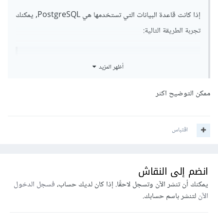
إذا كانت قاعدة البيانات التي تستخدمها هي PostgreSQL, يمكنك
تجربة الطريقة التالية:
أظهر المزيد
# in project_1/settings.py
DATABASES 
=
{
ممكن التوضيح اكثر
'default'
:
{
'NAME'
:
'common_db'
,
'ENGINE'
:
اقتباس
'django.db.backends.postgresql'
,
'USER'
:
'project_1_user'
,
'PASSWORD'
:
'strong_password_1'
},
انضم إلى النقاش
}
يمكنك أن تنشر الآن وتسجل لاحقًا. إذا كان لديك حساب،
فسجل الدخول
# in project_2/settings.py
الآن
لتنشر باسم حسابك.
DATABASES 
=
{