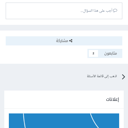
'default'
:
{
'NAME'
:
'common_db'
,
أجب على هذا السؤال...
'ENGINE'
:
'django.db.backends.postgresql'
,
'USER'
:
'project_2_user'
,
'PASSWORD'
:
'strong_password_2'
},
مشاركة
}
متابعون
2
لاحظ أن كلًا من
اذهب إلى قائمة الأسئلة
ال project_1_user and project_2_user" database
users" يجب أن يمتلك الإمتيازات الخاصة به في قاعدة البيانات
التي تستخدمها أو يمكنك إستخدام نفس ال user لكلٍ من
إعلانات
المشروعين.
إذا كنت تريد إستخدام أكثر من قاعدة بيانات للمشروع الواحد ,