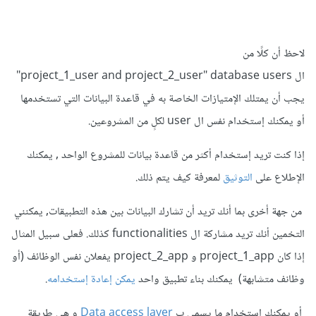
لاحظ أن كلًا من
ال project_1_user and project_2_user" database users"
يجب أن يمتلك الإمتيازات الخاصة به في قاعدة البيانات التي تستخدمها
أو يمكنك إستخدام نفس ال user لكلٍ من المشروعين.
إذا كنت تريد إستخدام أكثر من قاعدة بيانات للمشروع الواحد , يمكنك
الإطلاع على
التوثيق
لمعرفة كيف يتم ذلك.
من جهة أخرى بما أنك تريد أن تشارك البيانات بين هذه التطبيقات, يمكنني
التخمين أنك تريد مشاركة ال functionalities كذلك. فعلى سبيل المثال
إذا كان project_1_app و project_2_app يفعلان نفس الوظائف (أو
وظانف متشابهة) يمكنك بناء تطبيق واحد
يمكن إعادة إستخدامه
.
أو يمكنك إستخدام ما يسمى ب
Data access layer
و هي طريقة