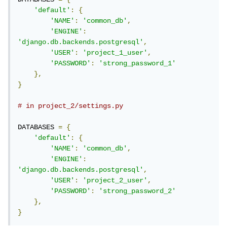
'default'
:
{
'NAME'
:
'common_db'
,
'ENGINE'
:
'django.db.backends.postgresql'
,
'USER'
:
'project_1_user'
,
'PASSWORD'
:
'strong_password_1'
},
}
# in project_2/settings.py
DATABASES 
=
{
'default'
:
{
'NAME'
:
'common_db'
,
'ENGINE'
:
'django.db.backends.postgresql'
,
'USER'
:
'project_2_user'
,
'PASSWORD'
:
'strong_password_2'
},
}