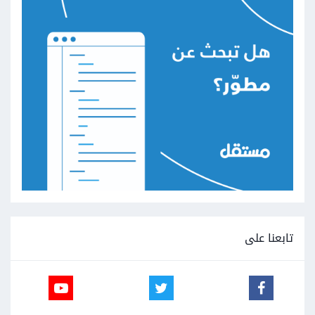
يمكنك الإطلاع على
التوثيق
لمعرفة كيف يتم ذلك.
من جهة أخرى بما أنك تريد أن تشارك البيانات بين هذه التطبيقات,
يمكنني التخمين أنك تريد مشاركة ال functionalities كذلك.
فعلى سبيل المثال إذا كان project_1_app و project_2_app
يفعلان نفس الوظائف (أو وظانف متشابهة) يمكنك بناء تطبيق واحد
يمكن إعادة إستخدامه
.
أو يمكنك إستخدام ما يسمى ب
Data access layer
و هي
طريقة تبسط الوصول إلى البيانات الخزنة في قواعد البيانات
تابعنا على