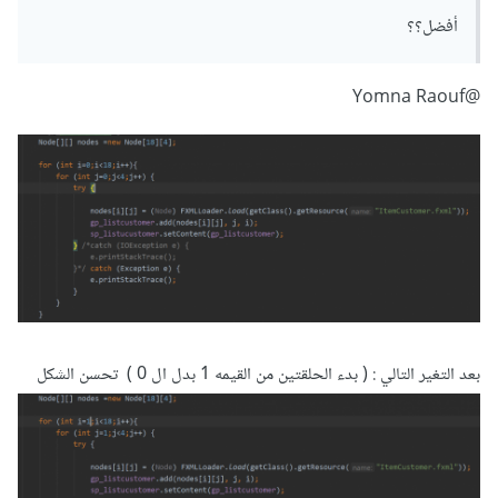
أفضل؟؟
@Yomna Raouf
بعد التغير التالي : ( بدء الحلقتين من القيمه 1 بدل ال 0 ) تحسن الشكل