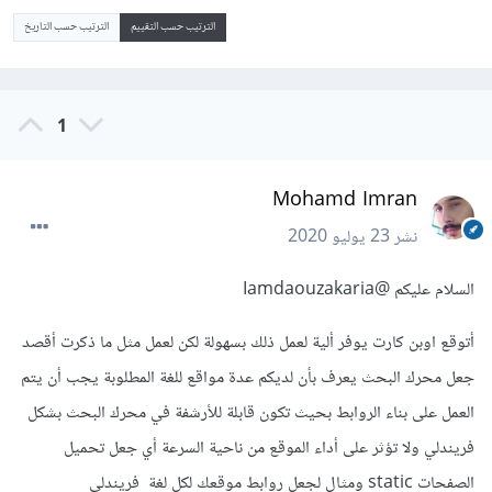
الترتيب حسب التقييم
الترتيب حسب التاريخ
1
Mohamd Imran
نشر
23 يوليو 2020
السلام عليكم
@Iamdaouzakaria
أتوقع اوبن كارت يوفر ألية لعمل ذلك بسهولة لكن لعمل مثل ما ذكرت أقصد
جعل محرك البحث يعرف بأن لديكم عدة مواقع للغة المطلوبة يجب أن يتم
العمل على بناء الروابط بحيث تكون قابلة للأرشفة في محرك البحث بشكل
فريندلي ولا تؤثر على أداء الموقع من ناحية السرعة أي جعل تحميل
الصفحات static ومثال لجعل روابط موقعك لكل لغة فريندلي