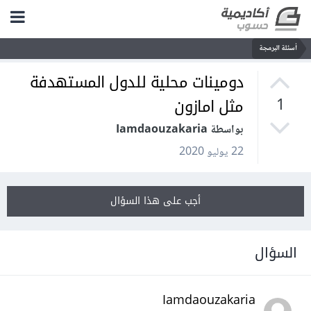
أسئلة البرمجة
دومينات محلية للدول المستهدفة
مثل امازون
1
بواسطة Iamdaouzakaria
22 يوليو 2020
أجب على هذا السؤال
السؤال
Iamdaouzakaria