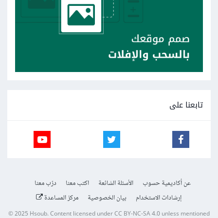
تابعنا على
عن أكاديمية حسوب
الأسئلة الشائعة
اكتب معنا
درّب معنا
إرشادات الاستخدام
بيان الخصوصية
مركز المساعدة
© 2025
Hsoub
.
Content licensed under
CC BY-NC-SA 4.0
unless mentioned