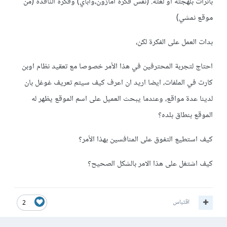
بانرات بلهجته او لغته. (نفس فكرة امازون،واباي) وفكرة النافذة (من
موقع نمشي)
بدات العمل على الفكرة لكن،
احتاج لتجربة المحترفين في هذا الأمر خصوصا مع تعقيد نظام اوبن
كارت في الملفات، ايضا اريد ان اعرف كيف سيتم تعريف غوغل بان
لدينا عدة مواقع، وعندما يبحث العميل على اسم الموقع يظهر له
الموقع بنطاق بلده؟
كيف استطيع التفوق على المنافسين بهذا الأمر؟
كيف اشتغل على هذا الامر بالشكل الصحيح؟
اقتباس
2