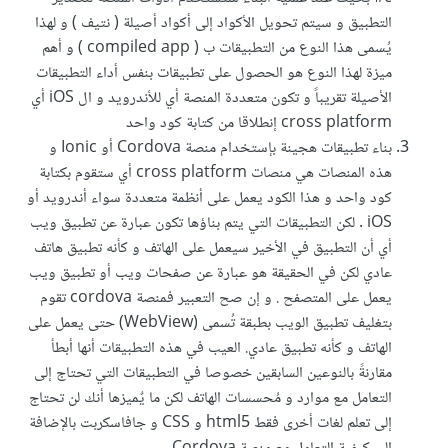
التطبيق و سيتم تحويل الأكواد إلى أكواد أصيلة ( نتيف ) و لهذا
يُسمى هذا النوع من التطبيقات ب ( compiled app ) و أهم
ميزة لهذا النوع هو الحصول على تطبيقات بنفس أداء التطبيقات
الأصيلة تقريباً و تكون متعددة المنصة أي للأندرويد و ال iOS أي
cross platform إنطلاقا من كتابة كود واحد
بناء تطبيقات هجينة بإستخدام منصة Cordova أو Ionic و
هذه المنصات هي منصات cross platform أي ستقوم بكتابة
كود واحد و هذا الكود يعمل على أنظمة متعددة سواء أندرويد أو
iOS . لكن التطبيقات التي يتم بناؤها تكون عبارة عن تطبيق ويب
أي أن التطبيق في الأخير سيعمل على الهاتف و كأنه تطبيق هاتف
عادي لكن في الحقيقة هو عبارة عن صفحات ويب أو تطبيق ويب
يعمل على المتصفح . و إن صح التعبير فمنصة cordova تقوم
بتغليف تطبيق الويب بطبقة تُسمى (WebView) حتى يعمل على
الهاتف و كأنه تطبيق عادي. العيب في هذه التطبيقات أنها أبطأ
مقارنةً بالنوعين السابقين خصوصا في التطبيقات التي تحتاج إلى
التعامل مع موارد و مُحسسات الهاتف لكن ما يٌميزها أنك لن تحتاج
إلى تعلم لغات أخرى فقط html5 و CSS و جافاسكربت بالإضافة