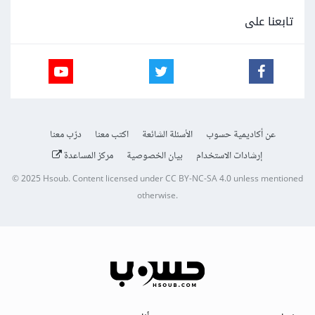
تابعنا على
عن أكاديمية حسوب
الأسئلة الشائعة
اكتب معنا
درّب معنا
إرشادات الاستخدام
بيان الخصوصية
مركز المساعدة
© 2025
Hsoub
.
Content licensed under
CC BY-NC-SA 4.0
unless mentioned
otherwise.