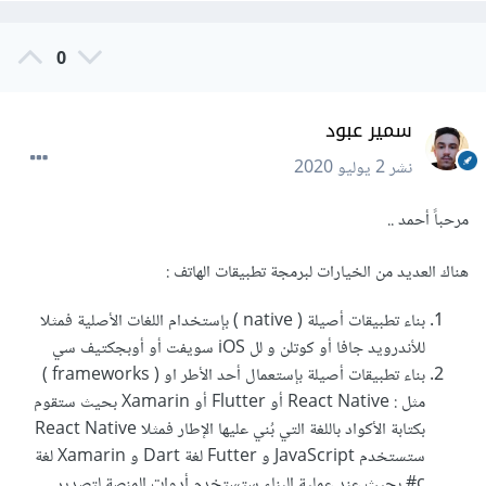
0
سمير عبود
نشر
2 يوليو 2020
مرحباً أحمد ..
هناك العديد من الخيارات لبرمجة تطبيقات الهاتف :
بناء تطبيقات أصيلة ( native ) بإستخدام اللغات الأصلية فمثلا
للأندرويد جافا أو كوتلن و لل iOS سويفت أو أوبجكتيف سي
بناء تطبيقات أصيلة بإستعمال أحد الأطر او ( frameworks )
مثل : React Native أو Flutter أو Xamarin بحيث ستقوم
بكتابة الأكواد باللغة التي بُني عليها الإطار فمثلا React Native
ستستخدم JavaScript و Futter لغة Dart و Xamarin لغة
c# بحيث عند عملية البناء ستستخدم أدوات المنصة لتصدير