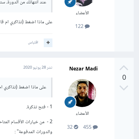
عند انتهائك من الدورة، س
الأعضاء
على ماذا اضغط (تذاكري ام قاع
122
اقتباس
Nezar Madi
نشر
28 يونيو 2020
0
على ماذا اضغط (تذاكري ام 
1 - فتح تذكرة.
الأعضاء
2 - من خيارات الأقسام المت
32
455
والدورات المدفوعة" :