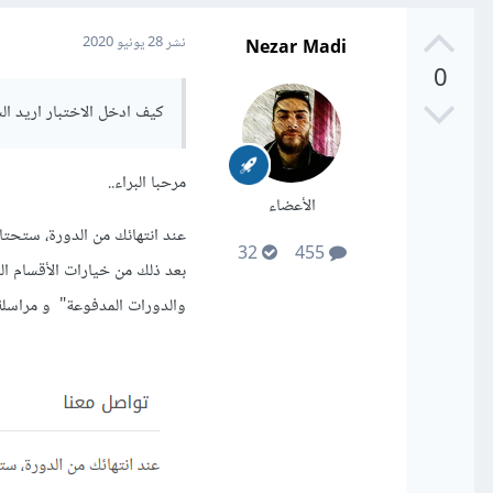
Nezar Madi
نشر
28 يونيو 2020
0
كيف ادخل الاختبار اريد ال
مرحبا البراء..
الأعضاء
عند انتهائك من الدورة، ستحت
32
455
بعد ذلك من خيارات الأقسام ا
والدورات المدفوعة" و مراسلة