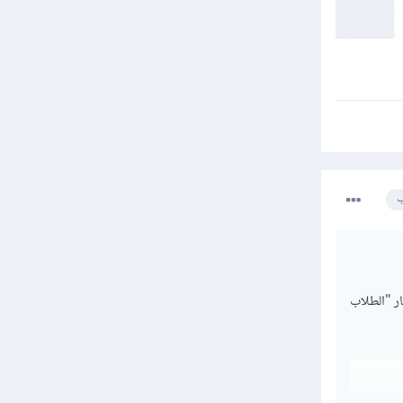
ب
ر "الطلاب