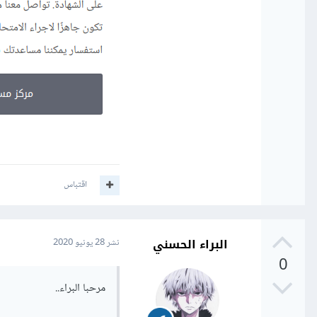
اقتباس
البراء الحسني
نشر
28 يونيو 2020
0
مرحبا البراء..