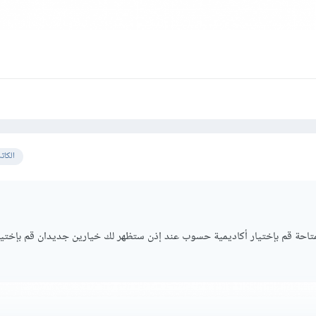
الكات
لمتاحة قم بإختيار أكاديمية حسوب عند إذن ستظهر لك خيارين جديدان قم بإختيا