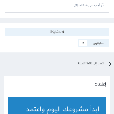
أجب على هذا السؤال...
أدوات تسهل للعامة تطوير موقع خاص بهم مثل wix.com
مشاركة
متابعون
2
اذهب إلى قائمة الأسئلة
إعلانات