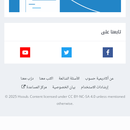
تابعنا على
عن أكاديمية حسوب
الأسئلة الشائعة
اكتب معنا
درّب معنا
إرشادات الاستخدام
بيان الخصوصية
مركز المساعدة
© 2025
Hsoub
.
Content licensed under
CC BY-NC-SA 4.0
unless mentioned
otherwise.