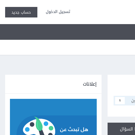
تسجيل الدخول
حساب جديد
إعلانات
ن
1
السؤال