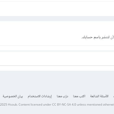
آن
لتنشر باسم حسابك.
الأسئلة الشائعة
اكتب معنا
درّب معنا
إرشادات الاستخدام
بيان الخصوصية
 2025
Hsoub
.
Content licensed under
CC BY-NC-SA 4.0
unless mentioned otherwi