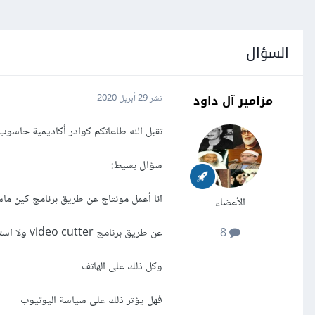
السؤال
مزامير آل داود
نشر
29 أبريل 2020
تقبل الله طاعاتكم كوادر أكاديمية حاسوب
سؤال بسيط:
انا أعمل مونتاج عن طريق برنامج كين ماستر وبعد ال
الأعضاء
عن طريق برنامج video cutter ولا استطيع دفع ضريبة إزالتها كل مدة
8
وكل ذلك على الهاتف
فهل يؤثر ذلك على سياسة اليوتيوب