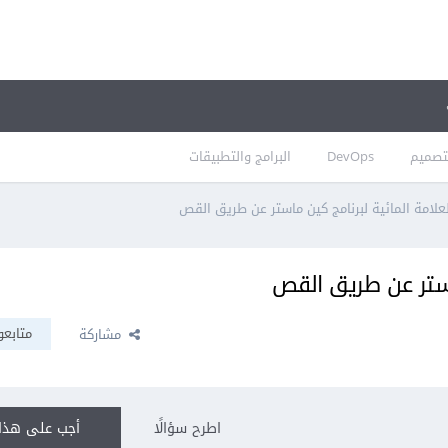
تصميم
DevOps
البرامج والتطبيقات
لامة المائية لبرنامج كين ماستر عن طريق القص
استر عن طريق القص
متابعو
مشاركة
اطرح سؤالًا
أجب على هذا 