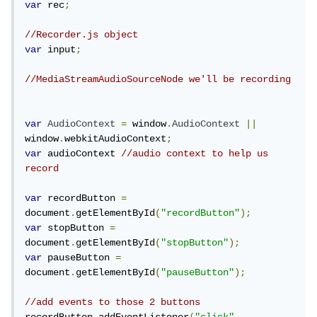
var
 rec
;
//Recorder.js object
var
 input
;
//MediaStreamAudioSourceNode we'll be recording
var
AudioContext
=
 window
.
AudioContext
||
window
.
webkitAudioContext
;
var
 audioContext 
//audio context to help us 
record
var
 recordButton 
=
document
.
getElementById
(
"recordButton"
);
var
 stopButton 
=
document
.
getElementById
(
"stopButton"
);
var
 pauseButton 
=
document
.
getElementById
(
"pauseButton"
);
//add events to those 2 buttons