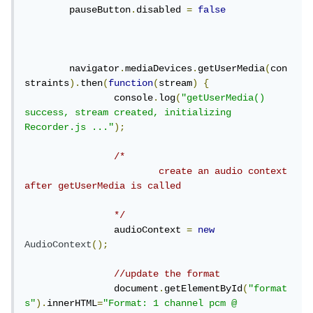
	pauseButton
.
disabled 
=
false
	navigator
.
mediaDevices
.
getUserMedia
(
con
straints
).
then
(
function
(
stream
)
{
		console
.
log
(
"getUserMedia() 
success, stream created, initializing 
Recorder.js ..."
);
/*

			create an audio context 
after getUserMedia is called

		*/
		audioContext 
=
new
AudioContext
();
//update the format 
		document
.
getElementById
(
"format
s"
).
innerHTML
=
"Format: 1 channel pcm @ 