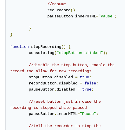
//resume
		rec
.
record
()
		pauseButton
.
innerHTML
=
"Pause"
;
}
}
function
 stopRecording
()
{
	console
.
log
(
"stopButton clicked"
);
//disable the stop button, enable the 
record too allow for new recordings
	stopButton
.
disabled 
=
true
;
	recordButton
.
disabled 
=
false
;
	pauseButton
.
disabled 
=
true
;
//reset button just in case the 
recording is stopped while paused
	pauseButton
.
innerHTML
=
"Pause"
;
//tell the recorder to stop the 