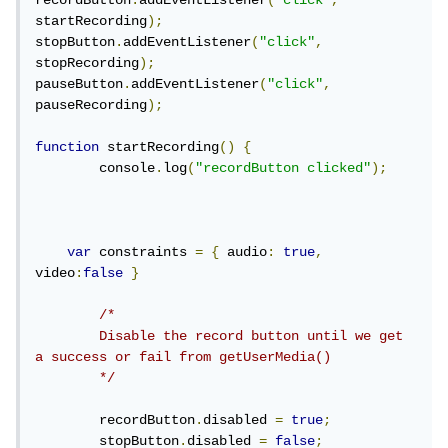
recordButton
.
addEventListener
(
"click"
,
startRecording
);
stopButton
.
addEventListener
(
"click"
,
stopRecording
);
pauseButton
.
addEventListener
(
"click"
,
pauseRecording
);
function
 startRecording
()
{
	console
.
log
(
"recordButton clicked"
);
var
 constraints 
=
{
 audio
:
true
,
video
:
false
}
/*

    	Disable the record button until we get 
a success or fail from getUserMedia() 

	*/
	recordButton
.
disabled 
=
true
;
	stopButton
.
disabled 
=
false
;