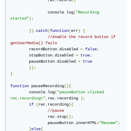
		rec
.
record
()
		console
.
log
(
"Recording 
started"
);
}).
catch
(
function
(
err
)
{
//enable the record button if 
getUserMedia() fails
    	recordButton
.
disabled 
=
false
;
    	stopButton
.
disabled 
=
true
;
    	pauseButton
.
disabled 
=
true
});
}
function
 pauseRecording
(){
	console
.
log
(
"pauseButton clicked 
rec.recording="
,
rec
.
recording 
);
if
(
rec
.
recording
){
//pause
		rec
.
stop
();
		pauseButton
.
innerHTML
=
"Resume"
;
}
else
{