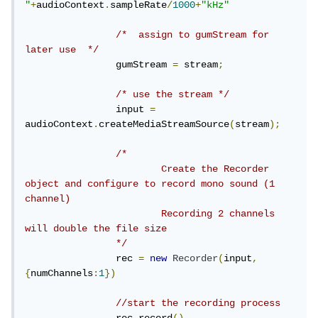
"
+
audioContext
.
sampleRate
/
1000
+
"kHz"
/*  assign to gumStream for 
later use  */
		gumStream 
=
 stream
;
/* use the stream */
		input 
=
audioContext
.
createMediaStreamSource
(
stream
);
/* 

			Create the Recorder 
object and configure to record mono sound (1 
channel)

			Recording 2 channels  
will double the file size

		*/
		rec 
=
new
Recorder
(
input
,
{
numChannels
:
1
})
//start the recording process