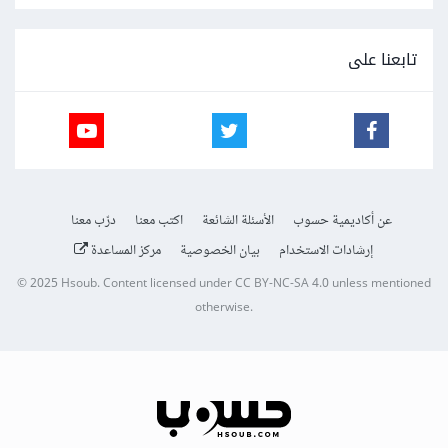
تابعنا على
عن أكاديمية حسوب
الأسئلة الشائعة
اكتب معنا
درّب معنا
إرشادات الاستخدام
بيان الخصوصية
مركز المساعدة
© 2025
Hsoub
.
Content licensed under
CC BY-NC-SA 4.0
unless mentioned
otherwise.