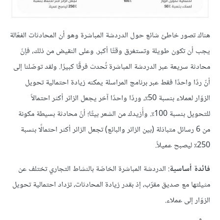
هناك تصور خاطئ شائع حول الدردشة المباشرة وهو أن المحادثات الفعّالة
يجب أن تكون طويلة وتستغرق وقتًا أكبر. وعلى النقيض من ذلك، فإنّ
محادثة سريعة عبر الدردشة المباشرة تُحدث فرقًا كبيرًا. ولقد توصّلنا إلى
أنّ ردًا واحدًا فقط عبر برنامج المراسلة يمكنه زيادة احتمالية تحويل
الزوّار لعملاء بنسبة 50٪، وردًا واحدًا آخر يجعل الزائر أكثر احتمالاً
للتحويل بنسبة 100٪. وأُزيدك من الشعر بيتًا؛ أنّ محادثة بسيطة مكونة
من 6 رسائل متبادَلة (بين الزائر والبائع) تجعل الزائر أكثر احتمالًا بنسبة
250٪ ليصبح عميلاً.
فائدة أساسية
: الدردشة المباشرة الخاصّة بالنشاط التجاري تختلف عن
مثيلتها مع صديق مقرّب، إذ بقدر زيادة المحادثات، تزداد احتمالية تحويل
الزوّار إلى عملاء.