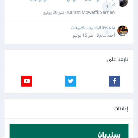
كثيرة
1
Karam Mowaffk Sarhan · نشر
20 يونيو
ما علاقة الباك لينك بالمبيعات
0
أحمد سالم9 · نشر
15 يونيو
تابعنا على
إعلانات