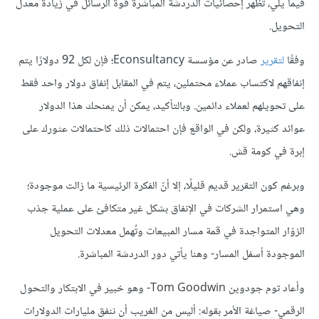
فيما يلي، تُظهر إحصائيات الدردشة المباشرة قوة الرسائل في زيادة معدل
التحويل.
وفقًا
لتقرير
صادر عن مؤسسة Econsultancy؛ فإن لكل 92 دولارًا يتم
إنفاقهم لاكتساب عملاء محتملين، يتم في المقابل إنفاق دولار واحد فقط
على تحويلهم لعملاء دائمين. وبالتأكيد، يمكن أن يمنحك هذا الدولار
عوائد كثيرة، ولكن في الواقع فإن احتمالات ذلك كاحتمالات عثورك على
إبرة في كومة قش.
وبرغم كون التقرير قديم قليلًا، إلا أنّ الفكرة الرئيسية ما زالت موجودة؛
وهي استمرار الشركات في الإنفاق بشكل غير متكافئ على عملية جذب
الزوّار المتواجدة في قمة مسار المبيعات وتُهمل معدلات التحويل
الموجودة أسفل المسار- وهنا يأتي دور الدردشة المباشرة.
وأعاد توم جودوين Tom Goodwin- وهو خبير في الابتكار والتحول
الرقمي- صياغة الأمر بقوله: أليس من الغريب أن ننفق مليارات الدولارات