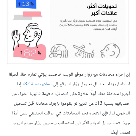
إن إجراء محادثات مع زوّار موقع الويب خاصتك يؤتي ثماره حقًا. فطبقًا
لبياناتنا، يزداد احتمال تحويل زوّار الموقع إلى
عملاء بنسبة 82٪
إذا
أجروا محادثةً معك أولًا. علاوة على ذلك، تزداد قيمة فاتورة الشراء من
حساباتهم بنسبة 13٪ عن الذين لم يقوموا بإجراء محادثة قبل تسجيل
الدخول. لذا، فإن الاتجاه نحو المحادثات في الوقت الحقيقي ليس أمرًا
جيدًا فحسب، بل له بالغ الأثر في استقطاب وتحويل زوّار موقع الويب
لعملاء أيضًا.