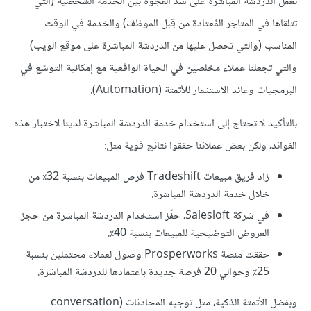
تعمل الدردشة المباشرة على سد الفجوة بين الخدمة الشخصية (التي
تتلقاها في المتاجر المُعتادة من قِبل الموظف) والخدمة في الوقت
المناسب (والتي تحصل عليها من الدردشة المباشرة على موقع الويب)
والتي تجعلنا عملاء مخلصين في الحياة الواقعية مع إمكانية التوسّع في
البرمجيات وعائد الاستثمار للأتمتة (Automation).
بالتأكيد لا تحتاج إلى استخدام خدمة الدردشة المباشرة لدينا لاختبار هذه
الفوائد، ولكن بعض عملائنا حققوا نتائج قوية مثل:
زاد فريق مبيعات Tradeshift فرص المبيعات بنسبة 32٪ من
خلال خدمة الدردشة المباشرة.
في شركة Salesloft، حفّز استخدام الدردشة المباشرة من حجز
العروض التوضيحية للمبيعات بنسبة 40٪.
حققت منصة Prosperworks وصول لعملاء محتملين بنسبة
25٪ وحوالي 20 فرصة جديدة باعتمادها للدردشة المباشرة.
وبفضل الأتمتة الذكية، مثل توجيه المحادثات (conversation