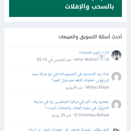
أحدث أسئلة التسويق والمبيعات
اداره تطوير المنتجات
2
Amir Mohamed10 · نشر
الخميس في 05:16
لماذا يعد الاستثمار في التصميم الداخلي مع شركة سعد
كريتفيتى خطوتك الأهم نحو منزل العمر؟
0
Melyu Mayo · نشر
6 يوليو
بتقضوا وقت أكبر في مراقبة المنافسين ولا في متابعة
التغيرات في سلوك العملاء واتجاهات البحث؟
0
El Shiemaa Refaat · نشر
25 يونيو
كيف يمكنني تسويق خدمتي في خمسات لتجني لي ارباح