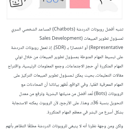
تشبه أفضل روبوتات الدردشة (Chatbots) المساعد الشخصي السري
لمسؤول تطوير المبيعات (Sales Development
Representative) أو اختصارًا بـ (SDR). إذ تعمل روبوتات الدردشة
على تبسيط المهام المنوطة بمسؤول تطوير المبيعات من خلال تولي
المهام المتكررة أي حجز الاجتماعات، وجمع المعلومات الرئيسية، واقتراح
مقالات التعليمات، بحيث يمكن لـمسؤول تطوير المبيعات التركيز على
المهام المعرفية العُليا. وفي الواقع، تُظهر بياناتنا أن المحادثات مع
الروبوتات (Bots) تُعد أفضل من مثيلتها البشرية وترفع من معدل
التحويل بنسبة 36٪، وهذا، على الأرجح، لأن الروبوت يمكنه الاستجابة
بشكل أسرع من البشر في معظم المهام المتكررة.
ولكن ومن وجهة نظرنا أنه لا ينبغي للروبوتات الدردشة مطلقًا التظاهر بأنهم