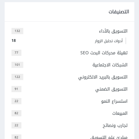
التصنيفات
التسويق بالأداء
132
18
أدوات تحليل الزوار
تهيئة محركات البحث SEO
77
الشبكات الاجتماعية
101
التسويق بالبريد الالكتروني
122
التسويق الضمني
91
استسراع النمو
22
المبيعات
82
تجارب ونصائح
22
مبادئ علم التسويق
82