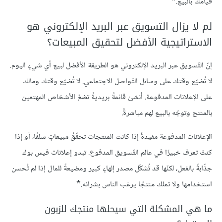
قيامك بالبيع.*
لم لا يزال التسويق عبر البريد الإلكتروني هو
الاستراتيجية الأفضل لتحقيق المبيعات؟
إنّ التّسويق عبر البريد الإلكتروني هو الطريقة الأفضل لبيع أي شيءٍ اليوم.
لا تُضيّع وقتك على وسائل التّواصل الاجتماعي. لا تُضيّع وقتك ومالك
على الإعلانات المدفوعة. أنشئ قائمةً بريديةً تضمّ الأشخاص المهتمين
بالمنتج وتوجّه بالبيع لهم مباشرةً.
الإعلانات المدفوعة مفيدةٌ إذا كانت المنتجات تحقّقُ مبيعاتٍ سلفًا، أو إذا
كنتَ تعرف خبيرًا في عالم التّسويق المدفوع. تبدو إعلانات فيس بوك
جذّابةً بالفعل، لكنّها قد تُشكّل مصدر إلهاءٍ كبير ومضيعةً للمال إذا لم تُحسن
استخدامها ولا تملك منتجًا يرغب الناس بشرائه.*
ما هي المشكلة التي سيحلها منتجك للزبون