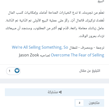
البيع.
تعلّم من تجربتك. لا تدع الخيارات المتاحة أمامك وإمكانيات كسب المال
تُفقدك تركيزك، فالمال آتٍ. ركّز على عملية البيع الأولى ثم الثّانية ثم الثّالثة.
عامل زبائنك معاملة رائعة، قدّم لهم أكثر من المطلوب، وستجد أن مبيعاتك
تزداد بمرور الوقت.
ترجمة - وبتصرف - للمقال
We’re All Selling Something, So
Overcome The Fear of Selling
لصاحبه Jason Zook
التبليغ عن مقال
1
مشاركة
متابعون
2