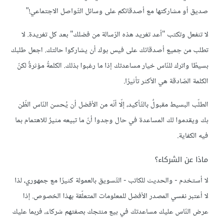
صديق أو مشاركتها مع أصدقائكم على وسائل التّواصل الاجتماعي!"
لا تنفعل وتكتب "أعد تغريد هذه الرّسالة من فضلك" بعد كل تغريدة. لا
تطلب من جميع أصدقائك على فيس بوك أن يشاركوا حالتك. اجعل طلبك
بسيطًا واترك للنّاس خيار مساعدتك إذا ما رغبوا بذلك. الكلمةُ مؤثرةٌ لكنّ
الكلمة الصّادقة هي الأكثر تأثيرًا.
الطلّب البسيط مقبولٌ بالتّأكيد، إلّا أنّه من الأفضل أن يُحسن النّاس الظّن
بك ويقدموا لك المساعدة في حال وجدوا أنّ ما تبيعه مثيرٌ للاهتمام بما
فيه الكفاية.
ماذا عن الشركاء؟
لا أستخدم - والحديث للكاتب - التّسويق بالعمولة كثيرًا مع جمهوري، لذا
لا أعتبر نفسي المصدر الأفضل للمعلومات المتعلّقة بهذا الخصوص. إذا
عرض النّاس عليك مساعدتك في بيع منتجك بصفتهم شركاء، فربما عليك