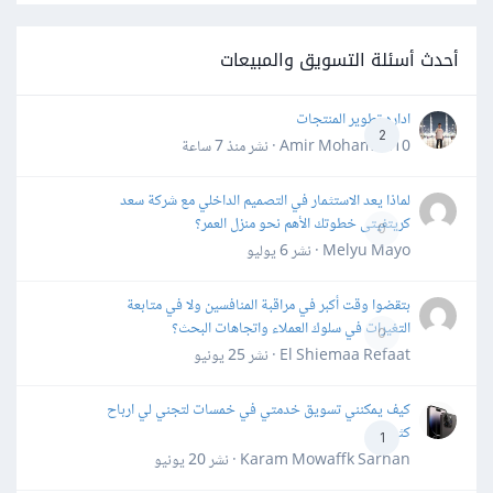
أحدث أسئلة التسويق والمبيعات
اداره تطوير المنتجات
2
Amir Mohamed10 · نشر
منذ 7 ساعة
لماذا يعد الاستثمار في التصميم الداخلي مع شركة سعد
كريتفيتى خطوتك الأهم نحو منزل العمر؟
0
Melyu Mayo · نشر
6 يوليو
بتقضوا وقت أكبر في مراقبة المنافسين ولا في متابعة
التغيرات في سلوك العملاء واتجاهات البحث؟
0
El Shiemaa Refaat · نشر
25 يونيو
كيف يمكنني تسويق خدمتي في خمسات لتجني لي ارباح
كثيرة
1
Karam Mowaffk Sarhan · نشر
20 يونيو