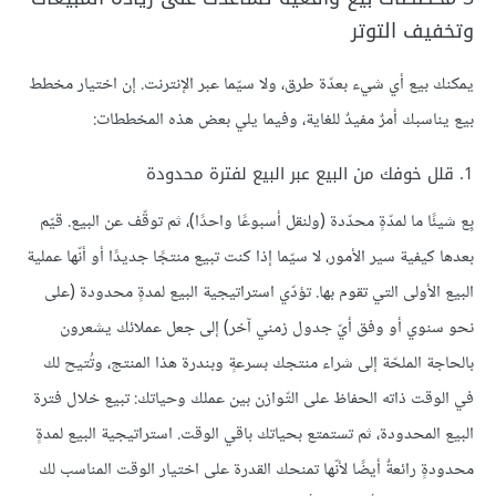
وتخفيف التوتر
يمكنك بيع أي شيء بعدّة طرق، ولا سيّما عبر الإنترنت. إن اختيار مخطط
بيع يناسبك أمرٌ مفيدٌ للغاية، وفيما يلي بعض هذه المخططات:
1. قلل خوفك من البيع عبر البيع لفترة محدودة
بِع شيئًا ما لمدّةٍ محدّدة (ولنقل أسبوعًا واحدًا)، ثم توقّف عن البيع. قيّم
بعدها كيفية سير الأمور، لا سيّما إذا كنت تبيع منتجًا جديدًا أو أنّها عملية
البيع الأولى التي تقوم بها. تؤدّي استراتيجية البيع لمدةٍ محدودة (على
نحو سنوي أو وفق أيّ جدول زمني آخر) إلى جعل عملائك يشعرون
بالحاجة الملحّة إلى شراء منتجك بسرعةٍ وبندرة هذا المنتج، وتُتيح لك
في الوقت ذاته الحفاظ على التّوازن بين عملك وحياتك: تبيع خلال فترة
البيع المحدودة، ثم تستمتع بحياتك باقي الوقت. استراتيجية البيع لمدةٍ
محدودةٍ رائعةٌ أيضًا لأنّها تمنحك القدرة على اختيار الوقت المناسب لك