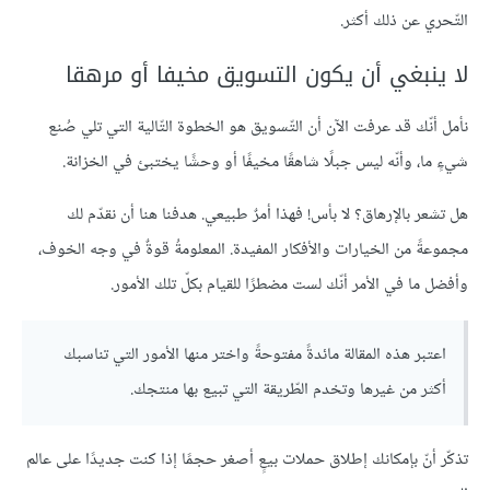
التّحري عن ذلك أكثر.
لا ينبغي أن يكون التسويق مخيفا أو مرهقا
نأمل أنّك قد عرفت الآن أن التّسويق هو الخطوة التّالية التي تلي صُنع
شيءٍ ما، وأنّه ليس جبلًا شاهقًا مخيفًا أو وحشًا يختبئ في الخزانة.
هل تشعر بالإرهاق؟ لا بأس! فهذا أمرٌ طبيعي. هدفنا هنا أن نقدّم لك
مجموعةً من الخيارات والأفكار المفيدة. المعلومةُ قوةٌ في وجه الخوف،
وأفضل ما في الأمر أنّك لست مضطرًا للقيام بكلّ تلك الأمور.
اعتبر هذه المقالة مائدةً مفتوحةً واختر منها الأمور التي تناسبك
أكثر من غيرها وتخدم الطّريقة التي تبيع بها منتجك.
تذكّر أنّ بإمكانك إطلاق حملات بيعٍ أصغر حجمًا إذا كنت جديدًا على عالم