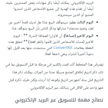
البريد الإلكتروني. يمكنك أيضًا ذِكر شهادات بعض المشترين. عليك
أيضًا أن تقدّم هذه الهدية إلى جميع الأشخاص الذين اشتروا
المنتج أو الذين سيشترونه.
اليوم الثالث عشر:
سيتوقّف البيع غدًا! هل لديك قصةٌ أخرى عن
تفرّد وتميّز منتجك؟ شاركها وذكّر النّاس بأنّ البيع يتوقّف غدًا.
اليوم الأخير (صباحًا):
آن الأوان! العجالة! النّدرة! ** - اليوم
الأخير (مساءً، للأشخاص الذين قاموا بالنّقر فقط):** تتعلق هذه
النقطة بعلامات
ConvertKit
التي سنتحدث عنها بعد قليل. إنّها
دعوةٌ أخيرةٌ للشّراء وهي ناجعةٌ فعلًا.
يَفترضُ هذا المخطط أنّك قمت بالكثير في مرحلة ما قبل التّسويق، بما في
ذلك ذكر تاريخ إطلاق المنتج مسبقًا عددًا من المرات. يمكنك ذكر هذا
التاريخ قبل ستة أشهر من تاريخ وقوعه إذا أردت، ولكن عليك ذكره قبل
شهر واحدٍ على الأقل في رسائلك عبر البريد الإلكتروني.
نصائح مهمة للتسويق عبر البريد الإلكتروني