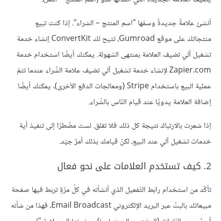
أنشئ علامةً جديدةً وسمّها "اسم المنتج – الشراء". إذا كنت تبيع
منتجاتك على موقع Gumroad، تتيح لك ConvertKit إنشاء خدمة
تشغيل آلي تضيف العلامة بمنتهى السّهولة. يمكنك أيضًا استخدام خدمة
Zapier.com لإنشاء خدمة تشغيل آلي تضيف علامة الشّراء عندما تتمّ
عملية البيع باستخدام Stripe (ومعالجات الدفع الأخرى). يمكنك أيضًا
إضافة العلامة يدويًا عند قيام النّاس بالشّراء.
إذا شعرت بالارتباك نتيجة كل ذلك فلا تقلق. لست مضّطرًا إلى تنفيذ أية
خدمات تشغيل آلي عند البيع، لكنّ قيامك بذلك أمرٌ جيّد.
2. كيف تستخدم العلامات على نحو فعال
تأكّد من استخدام رابط التّفعيل الذي أنشأته في كلّ مرّةٍ تربط فيها صفحة
مبيعاتك بالبثّ عبر البريد الإلكتروني Email Broadcast، فهذا من شأنه