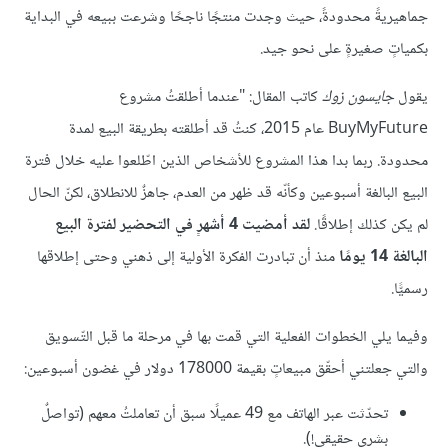
جماهيريةً محدودةً، حيث وجدت منتجًا ناجحًا وشرعت ببيعه في البداية
بكمياتٍ صغيرةٍ على نحو جيد.
يقول
جايسون زوك
كاتب المقال: "عندما أطلقتُ مشروع
BuyMyFuture عام 2015، كنتُ قد أطلقته بطريقة البيع لمدة
محدودة. ربما بدا هذا المشروع للأشخاص الذين اطّلعوا عليه خلال فترة
البيع البالغة أسبوعين وكأنّه قد ظهر من العدم، جاهزٌ للانطلاق، لكنّ الحال
لم يكن كذلك إطلاقًا.
لقد أمضيت 4 أشهرٍ في التحضير لفترة البيع
البالغة 14 يومًا
منذ أن تبادرت الفكرة الأولية إلى ذهني وحتى إطلاقها
رسميًّا.
وفيما يلي الخطوات الفعلية التي قمت بها في مرحلة ما قبل التّسويق
والتي جعلتني أحقّق مبيعاتٍ بقيمة 178000 دولار في غضون أسبوعين:
تحدّثت عبر الهاتف مع 49 عميلًا سبق أن تعاملتُ معهم (تواصلٌ
بشري حقيقي!).