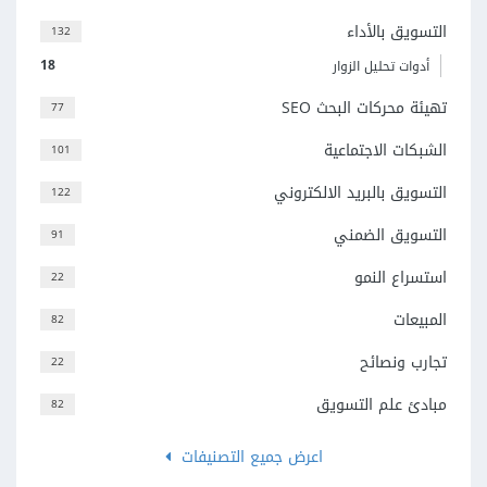
التسويق بالأداء
132
18
أدوات تحليل الزوار
تهيئة محركات البحث SEO
77
الشبكات الاجتماعية
101
التسويق بالبريد الالكتروني
122
التسويق الضمني
91
استسراع النمو
22
المبيعات
82
تجارب ونصائح
22
مبادئ علم التسويق
82
اعرض جميع التصنيفات