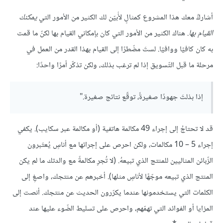
أشاركُ معك هذا المشروع كمثالٍ لأُبيّن لك الكثير من الأمور التي
يمكنك
القيام بها
. هناك الكثير من الأمور التي كان بإمكاني القيام بها لكنّ ما قمت
به كان كافيًا ووافيًا. لستَ مضّطرًا إلى القيام بهذا القدر من العمل في
مرحلة ما قبل التّسويق إذا لم ترغب بذلك، ولكن تذكّر أمرًا واحدًا:
إذا بذلتَ جهودًا صغيرةً، توقّع نتائج صغيرة."
قد لا تحتاجُ إلى إجراء 49 مكالمة هاتفية (أو مكالمة عبر سكايب). يكفي
إجراء 5 – 10 مكالمات، ولكن احرص على إجرائها مع أناسٍ يُعتَبرون
الزّبائن المثاليين للمنتج الذي تبيعهُ. (لا تُجرِ مكالمةً مع والدتك ما لم يكن
المنتج الذي تبيعه موجّهًا لأناسٍ مثلها). أخبرهم عن منتجك، واصغِ إلى
الكلمات التي يستخدمونها عندما يكرّرون الحديث عن منتجك. أنصت إلى
المزايا أو الفوائد التي تهمّهم، واحرص على تسليط الضّوء عليها عند