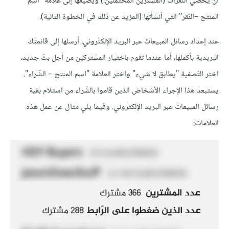
أن يُحصي النّقرات (المشترين المحتملين!) ويضيفها إلى علامة "اسم
المنتج –النّقر" التي أنشأتها (المزيد عن ذلك في الخطوة التالية).
عند إعداد رسائل المبيعات عبر البريد الإلكتروني، أرسلها إلى قائمتك
البريدية بأكملها، أما عندما تقوم باختيار المشتركين من أجل بثّ جديد،
اختر التّصفية "يطابق لا شيء" واختر العلامة "اسم المنتج – الشّراء".
يستبعد هذا الإجراء الأشخاصَ الذين قاموا بالشّراء من استلام بقية
رسائل المبيعات عبر البريد الإلكتروني. وفيما يلي مثال عن عمل هذه
العلامات: