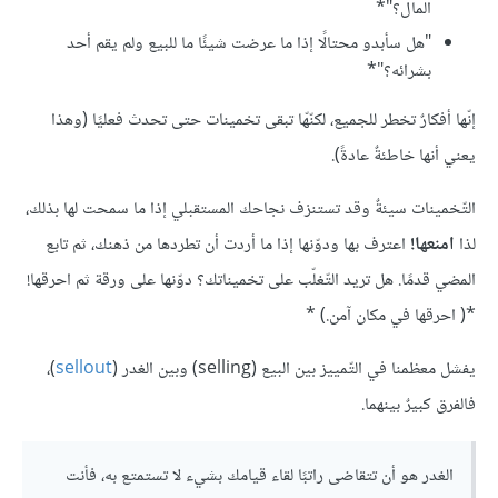
المال؟"*
"هل سأبدو محتالًا إذا ما عرضت شيئًا ما للبيع ولم يقم أحد
بشرائه؟"*
إنّها أفكارٌ تخطر للجميع، لكنّهّا تبقى تخمينات حتى تحدث فعليًا (وهذا
يعني أنها خاطئةٌ عادةً).
التّخمينات سيئةٌ وقد تستنزف نجاحك المستقبلي إذا ما سمحت لها بذلك،
لذا
امنعها!
اعترف بها ودوّنها إذا ما أردت أن تطردها من ذهنك، ثم تابع
المضي قدمًا. هل تريد التّغلّب على تخميناتك؟ دوّنها على ورقة ثم احرقها!
*( احرقها في مكان آمن.) *
يفشل معظمنا في التّمييز بين البيع (selling) وبين الغدر (
sellout
)،
فالفرق كبيرٌ بينهما.
الغدر هو أن تتقاضى راتبًا لقاء قيامك بشيء لا تستمتع به، فأنت