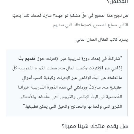
المحتمل؟
هل نجح هذا المنتج في حلّ مشكلةٍ تواجهك؟ شارك قصتك تلك! يحبّ
النّاس سماع القصص، لاسيّما تلك التي تمسّهم.
يسرد كاتب المقال المثال التالي:
"شاركتُ في إعداد دورةٍ تدريبيةٍ عبر الإنترنت حول
تقديم بثٍّ
إذاعي عبر الإنترنت
وكسب المال منه. شملت الدّورة التّدريبية كلّ
ما تعلمتُه عن البثّ الإذاعي عبر الإنترنت وكيفية كسب أموالٍ
حقيقيةٍ منه. شاركتُ وزملائي في هذه الدّورة التّدريبية خبراتنا
الشّخصية في البثّ الإذاعي والدّروس التي تعلّمناها والأخطاء
الكبرى التي وقعنا بها والنّصائح والحيل التي يمكن تطبيقها."
هل يقدم منتجك شيئا مميزا؟