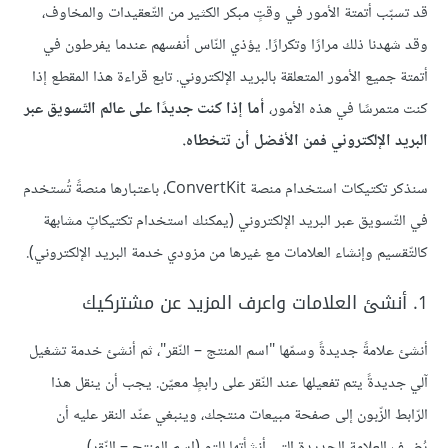
قد تسبّب أتمتة الأمور في وقتٍ مبكر الكثير من التّعقيدات والمخاوف،
وقد شهدنا ذلك مرارًا وتكرارًا. يؤذي النّاس أنفسهم عندما يفرطون في
أتمتة جميع الأمور المتعلقة بالبريد الإلكتروني. تابع قراءة هذا المقطع إذا
كنت متمرسًا في هذه الأمور،
أما إذا كنت جديدًا على عالم التّسويق عبر
البريد الإلكتروني فمن الأفضل أن تتخطاه.
سنذكر تكتيكات استخدام منصة ConvertKit، باعتبارها منصةً تُستخدم
في التّسويق عبر البريد الإلكتروني (يمكنك استخدام تكتيكاتٍ مشابهة
كالتّقسيم وإنشاء العلامات مع غيرها من مزودي خدمة البريد الإلكتروني).
1. أنشئ العلامات واعرف المزيد عن مشتركيك
أنشئ علامةً جديدةً وسمّها "اسم المنتج – النّقر"، ثم أنشئ خدمة تشغيل
آلي جديدةً يتم تفعيلها عند النّقر على رابطٍ معيّن. يجب أن ينقل هذا
الرّابط الزّبون إلى صفحة مبيعات منتجك، وينبغي عنّد النقر عليه أن
يُضيف العلامة الجديدة التي أنشأتها للتو (اسم المنتج – النّقر).