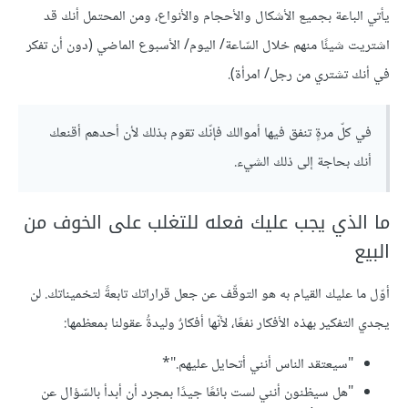
يأتي الباعة بجميع الأشكال والأحجام والأنواع، ومن المحتمل أنك قد
اشتريت شيئًا منهم خلال السّاعة/ اليوم/ الأسبوع الماضي (دون أن تفكر
في أنك تشتري من رجل/ امرأة).
في كلّ مرةٍ تنفق فيها أموالك فإنّك تقوم بذلك لأن أحدهم أقنعك
أنك بحاجة إلى ذلك الشيء.
ما الذي يجب عليك فعله للتغلب على الخوف من
البيع
أوّل ما عليك القيام به هو التوقّف عن جعل قراراتك تابعةً لتخميناتك. لن
يجدي التفكير بهذه الأفكار نفعًا، لأنّها أفكارٌ وليدةُ عقولنا بمعظمها:
"سيعتقد الناس أنني أتحايل عليهم."*
"هل سيظنون أنني لست بائعًا جيدًا بمجرد أن أبدأ بالسّؤال عن