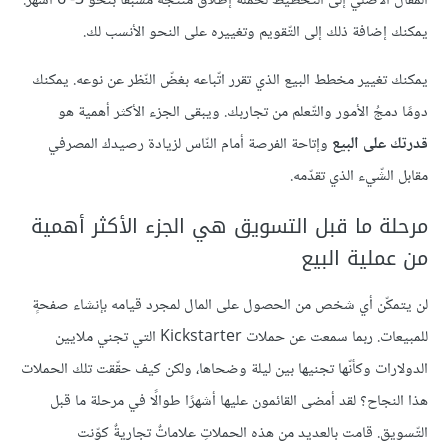
المقال الأصلي إلى التّخطيط لحملة إطلاق منتجه مسبقًا بنحو 3- 6 أشهر.
يمكنك إضافة ذلك إلى التّقويم وتغييره على النحو الأنسب لك.
يمكنك تغيير مخطط البيع الذي تقرر اتّباعه بغضّ النّظر عن نوعه. يمكنك
دومًا دمجُ الأمور والتّعلم من تجاربك. ويبقى الجزء الأكثر أهمية هو
قدرتك على البيع
وإتاحة الفرصة أمام النّاس لزيادة رصيدك المصرفي
مقابل الشّيء الذي تقدّمه.
مرحلة ما قبل التسويق هي الجزء الأكثر أهمية
من عملية البيع
لن يتمكّن أي شخص من الحصول على المال لمجرد قيامه بإنشاء صفحةٍ
للمبيعات. ربما سمعت عن حملات Kickstarter التي تجني ملايين
الدولارات وكأنّها تجنيها بين ليلة وضحاها، ولكن كيف حقّقت تلك الحملات
هذا النجاح؟ لقد أمضى القائمون عليها أشهرًا طوالًا في مرحلة ما قبل
التّسويق. قامت بالعديد من هذه الحملاتِ علاماتٌ تجاريةٌ كوّنت