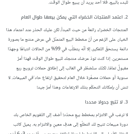
للبدء بالبيع، فلا أحد يريد أن يبيع طوال الوقت.
2. اعتمد المنتجات الخضراء التي يمكن بيعها طوال العام
المنتجات الخضراء رائعةٌ من حيث المبدأ، لكن عليك الحذر عند اعتماد هذا
الخيار. على الرّغم من أنّ مخطط البيع المتمثّل في عرض منتج ما بصورة
دائمة يستحقّ التّفكير، إلا أنّه يتطلّب في 99% من الحالات انتباهًا وجهدًا
مستمرين. إذا كنت تودّ عرضك منتجك للبيع طوال الوقت فهذا أمرٌ
مقبولٌ تمامًا، لكنّك ستُضطّر في الغالب إلى إطلاق حملات ترويج ربع
سنوية أو حملات مصغّرة خلال العام لتحقيق ارتفاع حاد ّفي المبيعات. لا
تنسَ أن بإمكانك التحكّم بتلك الارتفاعات وهذا أمرٌ جيد!
3. لا تتبع جدولا محددا
لا ترغب في الالتزام بمخطط بيعٍ محدّد! أضف إلى التّقويم الخاص بك
دورة مبيعات تتيح لك التطلّع إلى هدفٍ معينٍ والالتزام به. يميل كاتب