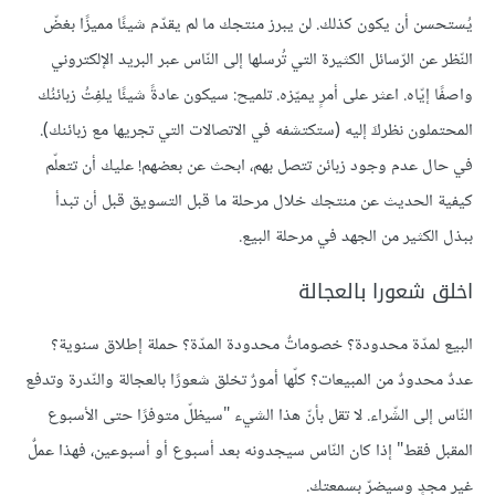
يُستحسن أن يكون كذلك. لن يبرز منتجك ما لم يقدّم شيئًا مميزًا بغضّ
النّظر عن الرّسائل الكثيرة التي تُرسلها إلى النّاس عبر البريد الإلكتروني
واصفًا إيّاه. اعثر على أمرٍ يميّزه. تلميح: سيكون عادةً شيئًا يلفِتُ زبائنُك
المحتملون نظركَ إليه (ستكتشفه في الاتصالات التي تجريها مع زبائنك).
في حال عدم وجود زبائن تتصل بهم، ابحث عن بعضهم! عليك أن تتعلّم
كيفية الحديث عن منتجك خلال مرحلة ما قبل التسويق قبل أن تبدأ
ببذل الكثير من الجهد في مرحلة البيع.
اخلق شعورا بالعجالة
البيع لمدّة محدودة؟ خصوماتٌ محدودة المدّة؟ حملة إطلاق سنوية؟
عددٌ محدودٌ من المبيعات؟ كلّها أمورٌ تخلق شعورًا بالعجالة والنّدرة وتدفع
النّاس إلى الشّراء. لا تقل بأنّ هذا الشيء "سيظلّ متوفرًا حتى الأسبوع
المقبل فقط" إذا كان النّاس سيجدونه بعد أسبوع أو أسبوعين، فهذا عملٌ
غير مجدٍ وسيضرّ بسمعتك.