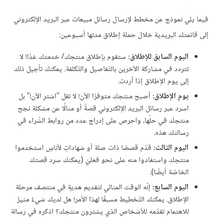
فيما يلي نموذج عن مخطط لإرسال رسائل مبيعات عبر البريد الإلكتروني
إلى قائمتك البريدية خلال حملة إطلاق مدتها أسبوعين:
اليوم السابق للإطلاق:
ستقوم بإطلاق منتجك/ خدمتك غدًا! لا
تتردد في مشاركة الآخرين بالتّفاصيل والتّكلفة. يمكنك تأجيل ذلك
إلى يوم الإطلاق إذا أردت.
يوم الإطلاق:
أصبح منتجك متوفرًا الآن! لا تقل "اشترِ الآن!" بل
اسرد عبر رسائل البريد الإلكتروني قصةً أو مثالًا عن مشكلة نجح
منتجك في حلّها، واحرص على إدراج عدد من روابط الشّراء في
رسالتك هذه.
اليوم الثالث:
قدّم قصصًا ذات صلة أو شهاداتٍ لأناسٍ استخدموا
منتجك واستفادوا منه على نحو فعليّ (يمكنك سرد قصتك
الخاصّة أيضًا).
اليوم السابع:
إنّه الوقت المثالي لتقديم هديةٍ في منتصف مرحلة
الإطلاق. يمكنك التّخطيط مسبقًا لهذا الأمر! هل لديك شيءٌ مثيرٌ
للاهتمام تقدّمه للأشخاص الذي يشترون منتجك؟ اذكره في رسالة