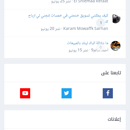
El Shiemaa Refaat · نشر
25 يونيو
كيف يمكنني تسويق خدمتي في خمسات لتجني لي ارباح
كثيرة
1
Karam Mowaffk Sarhan · نشر
20 يونيو
ما علاقة الباك لينك بالمبيعات
0
أحمد سالم9 · نشر
15 يونيو
تابعنا على
إعلانات