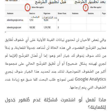
وفي بَعض الأحيان لن تَحتوي بَيانات العَينة الأَولية عَلى أَي صُفوف تُطَابِق
مَعايير المُرشَّح المَقصود، في هذه الحَالة لَن تُشاهد جَدولاً للمُعاينة، و بَدلاً
مِن ذَلك سَوف يَتوفر لَك خِيار آخر وَهو: إما أن تُعدّل المُرشَّح (فرُبَما لَم
تَجري تَهيئته بِشكل صَحيح) أو أَن تُطَبِق المُرشَّح الحالي على مَجموعة
أَكبر مِن الصُفوف النَموذجية، لذلك عِند تَحديد هذا الخِيار سَوف يَجري
Google Analytics نَفس نَموذج طَلب البَحث كَمَا سَبق مَع زِيادة عَدد
الصُفوف التي يِتم إرجاعها.
ماذا نَفعل لَو اسَتمرت مُشكِلة عَدم ظُهور جَدول
لِلمُعاينة؟