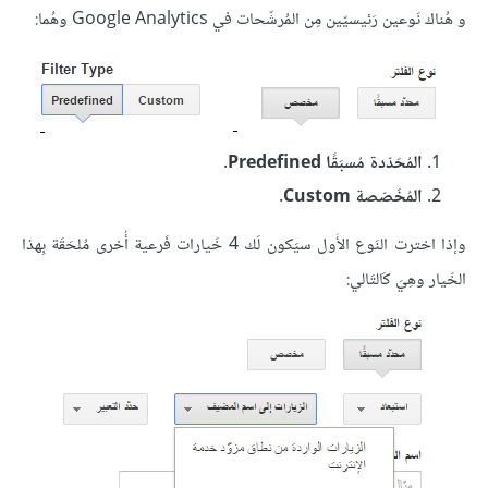
و هُناك نَوعين رَئيسيّين مِن المُرشّحات في Google Analytics وهُما:
المُحَدّدة مُسبَقًا Predefined.
المُخَصّصة Custom.
وإذا اخترت النَوع الأَول سيَكون لَك 4 خَيارات فَرعية أُخرى مُلحَقَة بِهذا
الخَيار وهِيَ كَالتَالي: