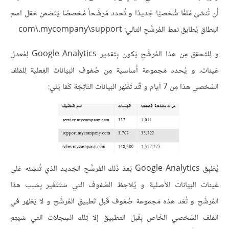
أَن تُنشئ مًلفًا شًخصيًا جًديدًا و تُحدد مُرشَّحاً مُخصصًا يَتَضمن حَقل اسم
النِطاق يُطابق نمط المُرشَّح التالي: com\.mycompany\support
و لِلتَحقق مِن هذا المُرشَّح يَكون بِتَقدير Google Analytics لِمُعدل
عَينات، و يُحدد مَجموعة أَساسية مِن صُفوف البَيَانات الفِعلية لِلمَلف
الشَخصي هذا مِن 7 أيام و قَد تَظهر البَيانات النَاتِجَة كَمَا يَلي:
يُطَبِق Google Analytics بَعدَ ذَلك المُرشَّح الجَديد الذي تُنشِئه عَلى
عَينات البَيَانات الأَصلية و يُلاحِظ الصُفوف التي سَتَتَغَير بِسَبب هذا
المُرشَّح و تُعَد هذه مَجموعة صُفوف قَبل تَطبيق المُرشَّح و لا يَظهر في
المَلف الشَخصي الخَاص بِقَبل التطبيق إلا تِلك السِجلات التي سَيَتِم