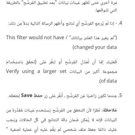
مَرة أُخرى حَتى تَظهر عَينات بَيانات "بعد تطبيق المُرشَّح" بالطريقة
التي تَتَوقعها.
- إذا لَم يُرجع المُرشَّح أي نَتائج وأَظهر الرِسالة التَالية بَدلاً مِن ذلك:
("لم يغير هذا الفلتر بياناتك" / This filter would not have
changed your data)
فَعَليك إمِّا أن تُعدِّل المُرشَّح أَو تَنقُر عَلى (تَحَقَق باسَتِخَدام
مَجموعة أكبر من البيانات Verify
using a larger set
of
data).
عِندما تَكون رَاضيًا عَن المُرشَّح ، أُنقُر عَلى زِر
حفظ Save
لِحِفظه.
مُلاحظة:
نَظرًا لأن التَحَقق مِن المُرشَّح يَستَخدم عَينات مُقَدَّرة مِن
البَيانات فإنه لا يُمكن ضَمان دِقة النَتائج في كُل الحالات ويَجب
عَليك دَائمًا حِفظ مَلف شَخصي لَم يَقُم عَليه أي عَملية تَصفية "