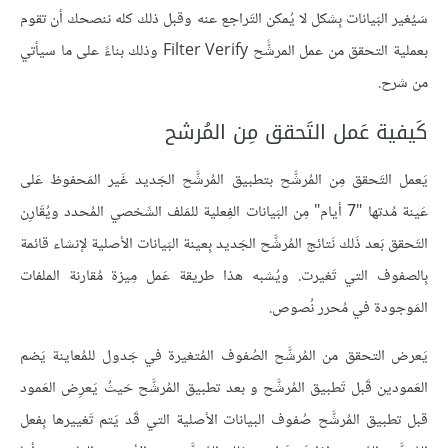
سَيُغير البَيانات بِشكل لا يُمكن التَراجع عنه وقبل ذلك كله ننصحك أن تقوم
بعملية التحقق من عمل المرشًّح Filter Verify وذلك بناءً على ما سيأتي
من شرح.
كَيفية عَمل التَحقق مِن المُرشح
يَعمل التَحقق مِن المُرشَّح بتطبيق المُرشَّح الجَديد غَير المَحفوظ عَلى
عَينة مُدتها "7 أيام" مِن البَيانات الفِعلية للمَلف الشَخصي المُحدد ويُقَارِن
التَحقق بَعد ذَلك نَتائج المُرشَّح الجَديد بِعينة البَيانات الأصلية لإنشاء قائمة
بِالصفوف التي تَغيرت. ويُشبه هذا طريقة عَمل مِيزة مُقارنة الملفات
المَوجودة في مُحرر نُصوص.
يَعرض التحقق من المُرشَّح الصُفوف المُتغيرة في جَدول للمُعاينة يَضم
العَمودين قَبل تَطبيق المُرشَّح و بعد تطبيق المُرشَّح حَيثُ يَعرِض العَمود
قبل تطبيق المُرشَّح صُفوف البيانات الأصلية التي قَد يَتم تَغييرها بِفعل