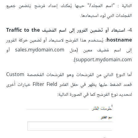
التالية : "اسم المجلد/" حينها يُمكنك إعداد مُرشح يَتَضمن جَميع
المُجلدات التي تَود استبعادها.
4-
استبعاد أو تَضمين المُرور إلى اسم المُضيف Traffic to the
hostname:
يُستخدم هذا المُرشح لاستبعاد أو تَضمين حَركة المُرور
إلى اسم مُضيف معين (مثل sales.mydomain.com أو
support.mydomain.com).
أما النوع الثاني من المُرشحات وهو المُرشحات المُخصصة Custom
فعند الضغط عليها يظهر في حقل الفلتر Filter Field خيارات أُخرى
لتحديد نوع المُرشح كما في الصورة التالية: