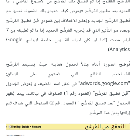
المُرشَّح المُقترح إذا تَم تَطبيق ذلك المُرشَّح مِن الأسبوع المَاضي ، أما
العمود بعد تطبيق المُرشَّح فيَعرِض كَيف سَتبدو تِلك الصُفوف نَفسها مَع
تَطبيق المُرشَّح الجَديد ويَعتَبر الاختلاف بَين عَمودي قبل تطبيق المُرشَّح
وبعده هو التَأثير الذي قَد يُجريه المُرشَّح الجديد إذا ما تَم تَطبيقه مِن 7
أيام مَضت (كما لو كان لديك آلة زمن خاصة لبَرنامج Google
Analytics) .
تُوضح الصورة أدناه مِثالاً لجدول مُعاينة حيثُ يَستبعد المُرشَّح
المُستَخدَم النَتَائج التي تَحتوي على النِطاق:
"adwords.google.com" في حَقل اسم المُضيف و يَعرض الجَدول
"قَبل تطبيق المُرشَّح" (العَمود رقم 1) الصفوف في بياناتك. بينما يُظهر
الجدول "بعد تطبيق المُرشَّح " (العَمود رقم 2) الصفوف التي سَوف تَتِم
إزالتها بِفعل هذا المُرشَّح.