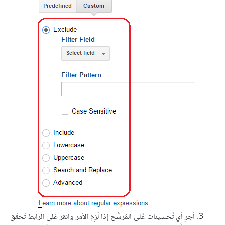
أجرِ أي تًحسينات عًلى المُرشَّح إذا لَزِمَ الأمر وانقر عَلى الرابط تَحقَق