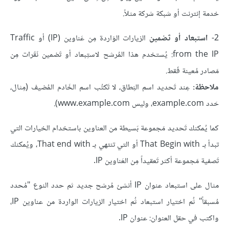
خدمة إنترنت أو شبكة شركة مثلاً.
2-
استبعاد أو تَضمين
الزيارات الوَاردة مِن عَناوين (IP) أو
Traffic
from the IP
: يُستخدم هذا المُرشح لاستِبعاد أو تَضمين نَقَرات مِن
مَصادر مُعينة فَقط.
ملاحظة:
عِند تَحديد اسم النِطاق، لا تَكتُب اسم الخَادم المُضيف (مِثال،
حَدد example.com، وليس www.example.com).
كما يُمكنك تَحديد مَجموعة بَسيطة من العناوين باستخدام الخيارات التي
تبدأ بـ That Begin with أو التي تنتهي بـ That end with، ويُمكنك
تَصفية مَجموعة أكثر تَعقيداً مِن العَناوين IP.
مثال على استبعاد عنوان IP أنشئ مُرشح جديد ثم حدد النوع "مُحدد
مُسبقاً" ثُم اختيار استبعاد ثُم اختيار الزيارات الواردة من عناوين IP،
واكتب في حقل العنوان: عنوان IP.