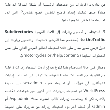
مِن تَقاريرك (كزيارات مِن صَفحتك الرئيسية أو شَبكة الشركة الداخلية
مثلاً) حينها يُمكنك إعداد مُرشح يَتَضمن جَميع عَناوينIP التي تَود
استبعادها كما في الشرح السابق.
3-
استبعاد أو تَضمين زِيارات إلى الأدلة الفَرعية Subdirectories
to theTraffic:
يُستخدم هذا المُرشح لاستبعاد أو تضمين زيارات إلى
دليل فرعي مُعين مِثال على ذلك: استبعاد النطاق الفرعي التالي على نفس
الخطوات السابقة (/motorcycles or /help/content/).
ومِثال عَلى حَالة استخدام هَذا النَوع هو إن أردت استبعاد زِيارات دَاخلية
مِن تَقاريرك من المُجلدات خَاصة للمًوقع ولا تَرغب في احتساب زِيارات
المُوظّفين في مًوقِعك أو استِبعاد مُجلد wp-admin على مدونة
WorldPress أو استبعاد لِلزيارات التي تَكون عَبر مُجلدات الخَاصة
بالإدارة لكي لا يُحتَسب زِيارات كُتّاب المُدونة مثلاً: wp-admin/ أو
admin/ أو مُجلد آخر تود استبعاد زِياراته من تقاريرك على الصيغة