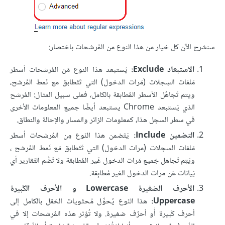
سنشرح الآن كل خيار من هذا النوع من المُرشحات باختصار:
الاستبعاد Exclude:
يَستبعد هذا النوع مَن المُرشحات أسطر
مَلفات السِجلات (مَرات الدخول) التي تَتَطابق مع نَمط المُرشح،
ويتم تَجاهُل الأسطر المُطابقة بالكامل، فعلى سبيل المثال: المُرشح
الذي يَستبعد Chrome يستبعد أيضًا جميع المعلومات الأخرى
في سطر السجل هذا، كمعلومات الزائر والمسار والإحالة والنطاق.
التضمين Include:
يَتَضمن هذا النَوع مِن المُرشحات أسطر
مَلفات السجلات (مرات الدخول) التي تَتَطابق مَع نَمط المُرشح ،
ويَتِم تَجاهل جَميع مَرات الدخول غَير المُطابقة ولا تَضُم التَقارير أي
بَيانات عَن مرات الدخول الغير مُطابِقة.
الأحرف الصَغيرة Lowercase و الأحرف الكَبيرة
Uppercase:
هذا النَوع يُحوِّل مُحتَويات الحَقل بالكامل إلى
أحرف كَبيرة أَو أحرُف صَغيرة. ولا تُؤثر هذه المُرشحات إلا في