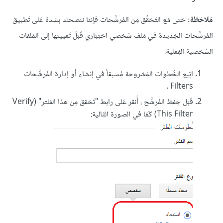
مُلاحَظة:
حَتى مَع التَحَقُق مِن المُرشَّحات فإننا ننصحك بِشدة عَلى تَطبيق
المُرشَّحات الجَديدة في مَلف شَخصي اختِبَاري قَبَلَ تَعيينها إلى المَلفات
الشَخصية الفِعلية.
اتِبع الخُطوات المَشروحة مُسبقاً في إنشاء أو إدارة المُرشَّحات
Filters .
قَبَل حِفظ المُرشَّح ، أُنقر عَلى رابط "تَحَقق مِن هذا الفلتر" (Verify
This Filter) كَمَا في الصورة التَالية: