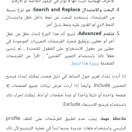
الأحرف الهِجائية حيث أنها لا تُؤثر في الرُموز الخاصة أو الأرقام.
البحث والاستبدال Search and Replace:
هو نَوع بَسيط
مِن المُرشحات يُستخدم للبَحث عَن نَمط داخل حَقل واستبدال
النَمط الذي تَم العُثور عَليه بِنَمط بَديل آخر.
مُتَقدم Advanced:
يُتيح لَك هذا النَوع إنشاء حَقل مِن حَقل
آخر أو حَقلين، ويُطبق مُحرك المُرشحات التَعبيرات المَوجودة في
حَقلين مِن حقول الاستخراج على الحُقول المُحددة ، ثُم يُنشئ
حَقلاً ثالثًا باستخدام التَعبير "المُنشئ" . اقرأ عن المُرشحات
المُتقدمة
بِزيارة هذا الرابط
.
إذا أردت إعداد تَقرير حَول النَشاط في دَليل مُحدد، يُمكنك إعداد مُرشح
التَضمين Include. وأيضاً إذا أردت عَرض بَيانات جَميع الصَفحات إلا
صَفحة وَاحدة أَو دَليلاً وَاحدًا أو عدة صَفحات أو أدلة، يُمكِنك إجراء ذلك
باستخدام مُرشح الاستبعاد Exclude.
مُلاحظة مهمة:
يَجِب عَدم تَطبيق المُرشّحات على المَلف profile
الرئيسي واستِخدام مَلفات جَديدة عِندما تَبدأ في عَملية التَرشيح لأن ذَلك