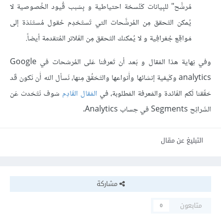
مُرشَّح" للبِيانات كَنُسخة احتياطية و بِسَبب قُيود الخُصوصية لا
يُمكن التَحقق مِن المُرشَّحات التي تَستَخدِم حُقول مُستَنَدَة إلى
مَواقِع جُغرافِية و لا يُمكنك التَحقق مِن الفَلاتر المُتقدمة أيضاً.
وفي نِهاية هذا المَقال و بَعد أن تَعرفنا عَلى المُرشحات في Google
analytics وكَيفية إنشائها وأَنواعها والتَحَقُق مِنها، نَسأل الله أَن نَكون قَد
حَقّقنا لَكم الفَائدة والمَعرفة المَطلوبة، في
المَقال القَادِم
سَوف نَتَحَدث عَن
الشَرائِح Segments في حِساب Analytics.
التبليغ عن مقال
مشاركة
متابعون
0