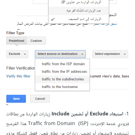
1-
استبعاد Exclude أو تَضمين Include
زِيارات الواردة مِن نِطاقات
مُزودي خِدمة الإنترنت:
(Traffic from Domain (
ISP هذا المُرشح
يُستخدم لاستبعاد أو تضمين زيارات مِن نِطاق مُعين فقط، كشبكة مزوّد