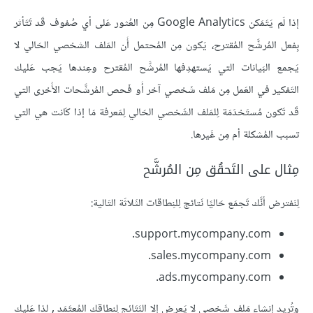
إذا لَم يَتَمَكن Google Analytics مِن العُثور عَلى أي صُفوف قَد تَتَأثر
بِفعل المُرشَّح المُقترح، يَكون مِن المُحتمل أَن المَلف الشخصي الحَالي لا
يَجمع البَيانات التي يَستهدِفها المُرشَّح المُقترح وعِندها يَجب عَليك
التَفكير في العَمل مِن مَلف شَخصي آخر أَو فَحص المُرشَّحات الأُخرى التي
قَد تَكون مُستَخدَمَة لِلمَلف الشَخصي الحَالي لِمَعرفة مَا إذا كَانت هي التي
تسبب المُشكلة أم مِن غَيرها.
مِثال على التَحقُق مِن المُرشَّح
لِنَفترض أنَّك تَجمَع حَاليًا نَتائج لِلنِطاقات الثَلاثَة التَالية:
support.mycompany.com.
sales.mycompany.com.
ads.mycompany.com.
وتُريد إنشاء مَلف شَخصي لا يَعرِض إلا النَتَائج لِنطاقك المُعتَمَد , لذا عَليك