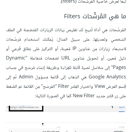
تبعا لعرض خاصية المُرشَحات (filters).
ما هي المُرشّحات Filters
المُرشّحات هي أداة تُتيح لَك تقليص بَيانات الزيارات المُتضمنة في الملف
الشخصي وتَعديلها، على سبيل المثال: يُمكنك استخدام مُرشّحات
لاستبعاد زِيارات مِن عَناوين IP مُعينة، أو التَركيز عَلى نِطاق فَرعي أَو
دَليل مُعين، أو تَحويل عَناوين URL لصَفحات مُتفاعلة "Dynamic
Pages" إلى سَلاسل نَصية قَابلة للقِراءة وطَريقة إنشاء مُرشح في حِساب
Google Analytics هي الذِهاب إلى قَائمة مَسؤول Admin ثُم إلى
قِسم العَرض View واختيار الفِلتر Filter "المُرشح" مِن القَائمة ثم الضَغط
على زر فلتر جديد New Filter كَما في الصورة التَالية: