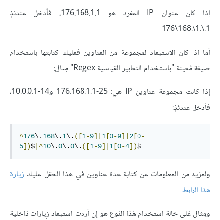
إذا كان عنوان IP المفرد هو 176.168.1.1، فأدخل عندئذٍ
1.\.1\.168\176
أما اذا كان الاستبعاد لمجموعة من العناوين فعليك كتابتها باستخدام
صيغة مُعينة "باستخدام التعابير القياسية Regex" مِثال:
إذا كانت مجموعة عناوين IP هي: 25-176.168.1.1 و14-10.0.0.1،
فأدخل عندئذٍ:
^
176
\.
168
\.
1
\.
([
1
-
9
]|
1
[
0
-
9
]|
2
[
0
-
5
])
$
|^
10
\.
0
\.
0
\.
([
1
-
9
]|
1
[
0
-
4
])
$
ولمزيد من المعلومات عن كتابة عدة عناوين في هذا الحقل عليك
زيارة
هذا الرابط
.
ومِثال عَلى حَالة استخدام هَذا النَوع هو إن أردت استبعاد زِيارات دَاخلية