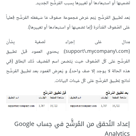
تَضمينها أَو استبعادها أو تَغييرها بِسبب المُرشَّح الجَديد.
بَعد تَطبيق المُرشَّح يَتِم عَرض مَجموعة صفوف مَا سَيفعَله المُرشَّح فِعلياً
عَلى الصُفوف المُتأثرة (إما تضمينها أو استبعادها أو تغييرها).
مِثال عَلى إجراء تَصفية بِشَأن
(support\.mycompany\.com): يحتوي العمود قبل تطبيق
المُرشَّح عَلى كُل الصُفوف حَيث يَتَضمن اسم المُضيف ذَلك النِطاق (في
هذه الحالة لا يوجد إلا صف واحد)، و يَعرِض العَمود بعد تطبيق المُرشَّح
نَتائج تِطبيق المُرشَّح عَلى كُل عَينات البَيانات.
إعداد التًحقق من المُرشَّح في حِساب Google
Analytics