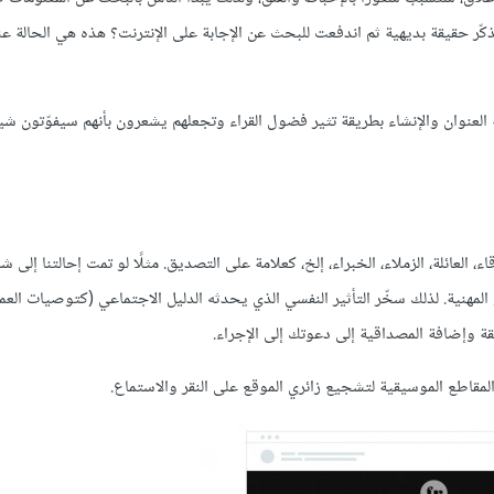
ر حقيقة بديهية ثم اندفعت للبحث عن الإجابة على الإنترنت؟ هذه هي الحالة عند
عنوان والإنشاء بطريقة تثير فضول القراء وتجعلهم يشعرون بأنهم سيفوّتون شيئًا 
لعائلة، الزملاء، الخبراء، إلخ، كعلامة على التصديق. مثلًا لو تمت إحالتنا إلى ش
مهنية. لذلك سخّر التأثير النفسي الذي يحدثه الدليل الاجتماعي (كتوصيات العمل