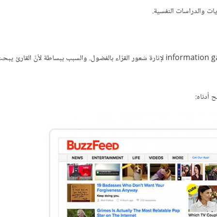
ستزداد احتمالية زيادة معدّل النقرات عندما تستخدم فجوة المعلومات information gap لإثارة شعور القرّاء بالفضول. والسبب ببساطة لأنّ