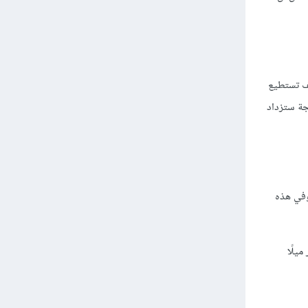
يف تستطيع
جة ستزداد
(وفي هذه
ثر ميلًا