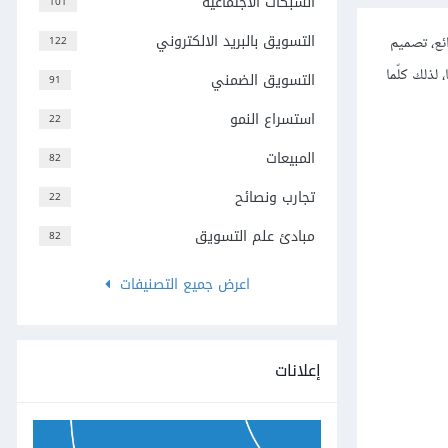
الشبكات الاجتماعية
101
التسويق بالبريد الالكتروني
ئع، تصميم
122
، لذلك كلّما
التسويق الضمني
91
استسراع النمو
22
المبيعات
82
تجارب ونصائح
22
مبادئ علم التسويق
82
اعرض جميع التصنيفات
إعلانات