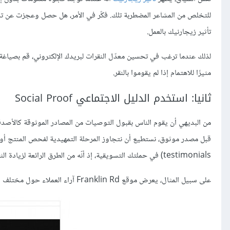
للتخلص من المشاعر المضطربة تلك. فكّر في الأمر، هل حصل وعجزت عن تذكّ
تأثير زيجارنيك بالعمل.
لذلك عندما ترغب في تحسين معدّل النقرات لبريدك الإلكتروني، قم بصياغة ال
مثيرًا للاهتمام إذا لم يقوموا بالنقر.
ثانيا: استخدم الدليل الاجتماعي Social Proof
من البديهي أن يقوم الناس بقبول التوصيات من المصادر الموثوقة كالأصدقاء، ا
قبل مصدر موثوق، نستطيع أن نتجاوز المرحلة التمهيدية لفحص المنتج أو ال
testimonials) في حملتك التسويقية، إذ أنّه من الطرق الرائعة لزيادة الثقة وإضافة المصداقية إلى دعوتك إلى الإجراء.
على سبيل المثال، يعرض موقع Franklin Rd آراء العملاء حول مختلف المقاطع الموسيقية لتشجيع زائري الموقع على النقر والاستماع.