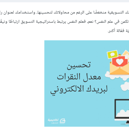
تك التسويقية منخفضًا على الرغم من محاولاتك لتحسينها، واستخدامك لعنوان را
تك يمكن أن تكمن في علم النفس؟ نعم، فعلم النفس يرتبط باستراتيجية التسويق ارتباطًا وثيقًا
عّالة أكثر.