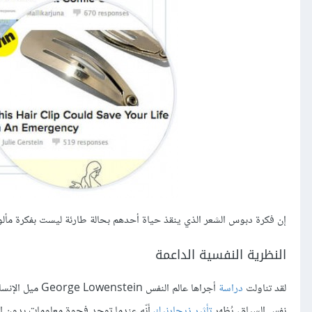
إن فكرة دبوس الشعر الذي ينقذ حياة أحدهم بحالة طارئة ليست بفكرة مألو
النظرية النفسية الداعمة
لقد تناولت
دراسة
أجراها عالم ا
نفس السياق، يُظهر
تأثير زيجارنيك
أنّه عندما توجد فجوة معلومات بدون إغ