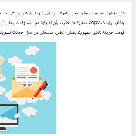
هل تتساءل عن سبب بقاء معدل النقرات لرسائل البريد الإلكتروني في حمل
جذّاب، وإنشاء copy متقن؟ هل فكّرت بأنّ الإجابة على تساؤلا
فهمت طريقة تفكير جمهورك بشكل أفضل، ستتمكن من عمل حملات تسويقيّة ف