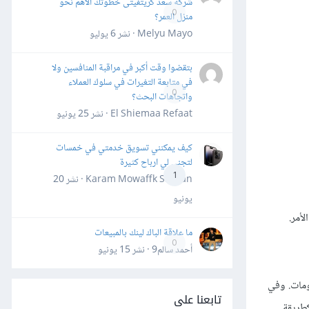
شركة سعد كريتفيتى خطوتك الأهم نحو
0
منزل العمر؟
Melyu Mayo · نشر
6 يوليو
بتقضوا وقت أكبر في مراقبة المنافسين ولا
في متابعة التغيرات في سلوك العملاء
0
واتجاهات البحث؟
El Shiemaa Refaat · نشر
25 يونيو
كيف يمكنني تسويق خدمتي في خمسات
لتجني لي ارباح كثيرة
1
Karam Mowaffk Sarhan · نشر
20
يونيو
أمر.
ما علاقة الباك لينك بالمبيعات
0
أحمد سالم9 · نشر
15 يونيو
لمعلومات. وفي
تابعنا على
كطريقة