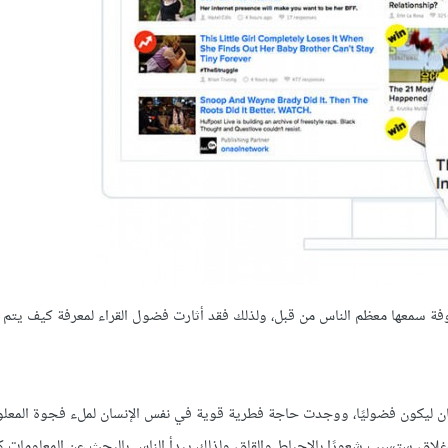
فة سمعها معظم الناس من قبل، ولذلك فقد أثارت فضول القراء لمعرفة كيف يتم ال
لنفس George Lowenstein ميل الإنسان ليكون فضوليًا، ووجدت حاجة فطرية قوية في نفس الإنسان لملء فجوة ا
لاق، ستسبب شعورًا بالإحباط والقلق، ولذلك يبدأ الناس بالبحث عن المعلومات 