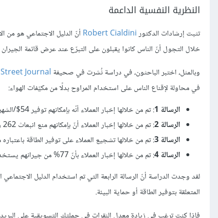
النظرية النفسية الداعمة
تثبت إرشادات الدكتور
Robert Cialdini
أنّ الدليل الاجتماعي هو من الأ
خلال التجول أنّ الناس كانوا يقبلون على التبرّع عند عرض قائمة الجيران 
وبالمثل، اختبر الباحثون، في دراسة نُشرت في صحيفة
 Street Journal
في محاولة لإقناع الناس على استخدام المراوح بدلًا من مكيّفات الهواء:
الرسالة 1
: تم من خلالها إخبار العملاء أنّه بإمكانهم توفير 54$/الشهر من فاتورة الخدمات.
الرسالة 2
: تم من خلالها إخبار العملاء أنّ بإمكانهم منع انبعاث 262 رطل من غازات الاحتباس الحراري في كل شهر.
الرسالة 3
: تم من خلالها تشجيع العملاء على توفير الطاقة باعتباره
الرسالة 4
: تم من خلالها إخبار العملاء بأنّ 77% من جيرانهم يستخدمون بالفعل المراوح لتوفير الطاقة.
لقد وجدت الدراسة أنّ الرسالة الرابعة التي تم استخدام الدليل الاجتماعي الإ
المتعلقة بتوفير الطاقة أو حماية البيئة.
فإذا كنت ترغب في زيادة معدل النقرات في حملتك التسويقية على البريد ا