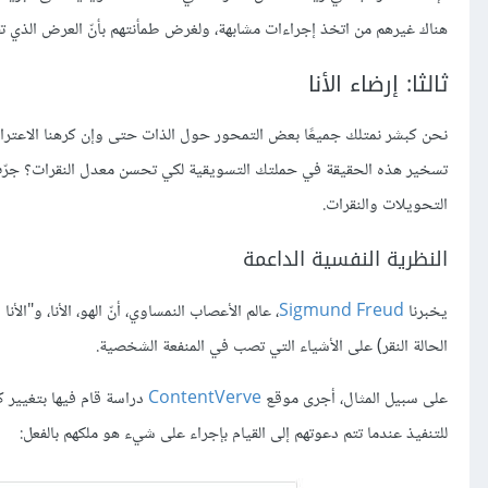
هناك غيرهم من اتخذ إجراءات مشابهة، ولغرض طمأنتهم بأنّ العرض الذي ت
ثالثا: إرضاء الأنا
نحن كبشر نمتلك جميعًا بعض التمحور حول الذات حتى وإن كرهنا الاعترا
تسخير هذه الحقيقة في حملتك التسويقية لكي تحسن معدل النقرات؟ جرّب
التحويلات والنقرات.
النظرية النفسية الداعمة
يخبرنا
Sigmund Freud
، عالم الأعصاب النمساوي، أنّ الهو، الأنا، و"ال
الحالة النقر) على الأشياء التي تصب في المنفعة الشخصية.
على سبيل المثال، أجرى موقع
ContentVerve
للتنفيذ عندما تتم دعوتهم إلى القيام بإجراء على شيء هو ملكهم بالفعل: