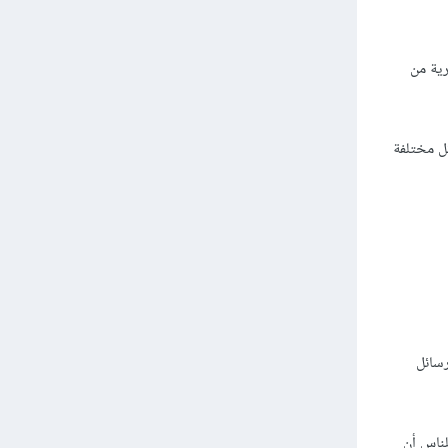
رية من
كدافع للسلوك البشري. استخدم الباحثون 4 رسائل مختلفة
رسائل
لناس أن