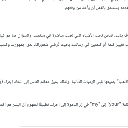
قدمه يستحق بالفعل أن يأخذ من وقتهم.
ف بذلك، فنحن نحب الأشياء التي تصب مباشرة في منفعتنا. والسؤال هنا هو ك
 تغيير كلمة أو كلمتين في رسالتك بحيث تُرضي شعورالأنا لدى جمهورك، وكنتي
أنا الأعليا" جميعها تلبي الرغبات الأنانية. ولذلك يميل معظم الناس إلى اتخاذ إجراء 
دراسة قام فيها بتغيير كلمة "your" إلى "my" في زر الدعوة إلى إجراء، تطبيقًا لمفهوم أنّ البشر هم أك