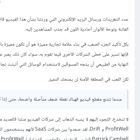
عدد التغريدات ورسائل البريد الإلكتروني التي وردتنا بشأن هذا الفيديو ف
الفاتنة ولوحة الألوان أحادية اللون قد جذب المشاهدين إليه.
بكل تأكيد الجزء الصعب في بناء علامة تجارية مميزة هو أن تكون مميزة بال
فإنها تسير على خطى الشركات الأخرى فيما تقوم به، سواء كان ذلك يعبر عن 
النهاية من الطبيعي أن يتجه المسوقين لاستخدام الوسائل التي أثبتت نجاح
لكن اللعب في المنطقة الآمنة لن يمنحك التميز.
عندما تنتج مقطع فيديو فهناك نقطة ضعف متأصلة واضحة، حتى إذا كنت ت
لا تنخدع، اللجوء إليهم لا يشبه الذهاب إلى شركات الفيديو مثلنا فالعديد
ProfitWell و Drift، لقد صمد
Patrick Cambell الرئيس التنفيذي والمؤسس المشارك لـ ProfitWell.