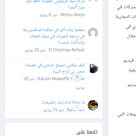
شركة سعد كريتفيتى خطوتك الأهم نحو
للشركات في
0
منزل العمر؟
Melyu Mayo · نشر
6 يوليو
ت التجارية
دي في
بتقضوا وقت أكبر في مراقبة المنافسين ولا
خلال
في متابعة التغيرات في سلوك العملاء
0
واتجاهات البحث؟
El Shiemaa Refaat · نشر
25 يونيو
 فيديو
كيف يمكنني تسويق خدمتي في خمسات
قية.
لتجني لي ارباح كثيرة
1
Karam Mowaffk Sarhan · نشر
20
ديو.
يونيو
ما علاقة الباك لينك بالمبيعات
0
أحمد سالم9 · نشر
15 يونيو
وهات التي
تابعنا على