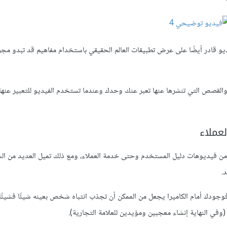
يديو قادر أيضًا على عرض تطبيقات العالم الحقيقي باستخدام مفاهيم قد تبدو مج
القصص التي تنشرها عنها تعبر عنك وحدك وعندما تستخدم الفيديو للتعبير عنه
لعملاء
كرنا من قبل، بعمل الكثير من الفيديوهات هنا في Wistia، بدءًا من فيديوهات دليل المستخدم وحتى خدمة العملاء، ومع ذلك تميل العدي
.
، فوجودك أمام الكاميرا يجعل من الممكن أن تجذب انتباه شخص بعينه شيئًا فشيئً
وفي النهاية إنشاء معجبين ومؤيدين للعلامة التجارية).