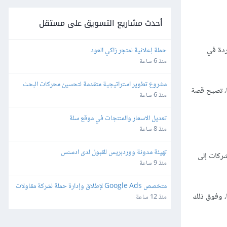
أحدث مشاريع التسويق على مستقل
ردة في
حملة إعلانية لمتجر زاكي العود
منذ 6 ساعة
مشروع تطوير استراتيجية متقدمة لتحسين محركات البحث 
ا، تصبح قصة
(SEO) والفهرسة (Indexing)
منذ 6 ساعة
تعديل الاسعار والمنتجات في موقع سلة
منذ 8 ساعة
تهيئة مدونة ووردبريس للقبول لدى ادسنس
د من الشركات إلى
منذ 9 ساعة
متخصص Google Ads لإطلاق وإدارة حملة لشركة مقاولات 
ا، وفوق ذلك
وتشطيبات – Lead Generation
منذ 12 ساعة