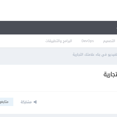
التصميم
DevOps
البرامج والتطبيقات
فيديو في بناء علامتك التجارية
جارية
متابعو
مشاركة