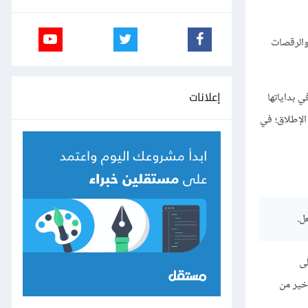
 والرقصات
إعلانات
 بداياتها
الإطلاق؛ في
ل.
لى
الأخير من