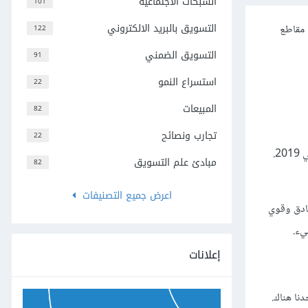
الشبكات الاجتماعية
101
التسويق بالبريد الالكتروني
 طريق إنتاج مقاطع
122
التسويق الضمني
91
استسراع النمو
22
المبيعات
82
تجارب ونصائح
22
موازنة بأحدث ما توصلنا إليه، يبدو هذا الفيديو غير احترافي إلى حدٍ ما، لكن ما عرضه هذا الفيديو في عام 2011، هو نظرية الإدارة "واحد، عشرة، مائة" في 2019.
مبادئ علم التسويق
82
اعرض جميع التصنيفات
جد صادق وقوي
يء.
إعلانات