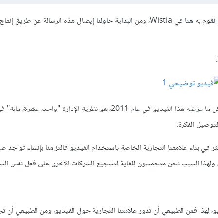
كان هدفنا الجوهري على مدار أعوام هو إضفاء الطابع البشري على أي عمل نقوم به هنا في Wistia، ومن البداية حاولنا إيصال هذه الرسالة عن
توصيل الفكرة.
ن مفاجئًا أن نستثمر أكثر في بناء علامتنا التجارية الخاصة باستخدام الفيديو فالتزامنا بإنشاء توا
ن، ولهذا السبب نحن متحمسون للغاية لتشجيع الشركات الأخرى على فعل نفس الش