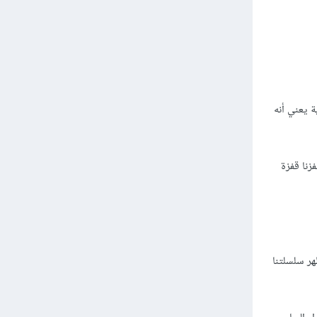
ة يعني أنه
المحترمة بثقة أكبر من عملائها، مما يمنحهم القدرة على تحمل المخاطر المتعلقة بما يتطلبه النمو الفعلي؛ هنا في Wistia، قفزنا قفزة
هر سلسلتنا