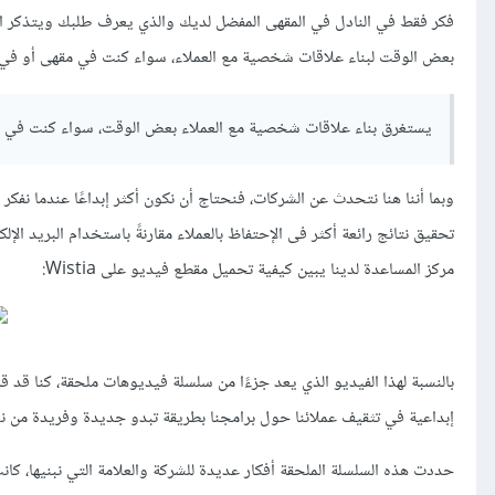
فكر فقط في النادل في المقهى المفضل لديك والذي يعرف طلبك ويتذكر اس
بعض الوقت لبناء علاقات شخصية مع العملاء، سواء كنت في مقهى أو في
يستغرق بناء علاقات شخصية مع العملاء بعض الوقت، سواء كنت في م
وبما أننا هنا نتحدث عن الشركات، فنحتاج أن نكون أكثر إبداعًا عندما نفكر
تحقيق نتائج رائعة أكثر فى الإحتفاظ بالعملاء مقارنةً باستخدام البريد ا
مركز المساعدة لدينا يبين كيفية تحميل مقطع فيديو على Wistia:
بالنسبة لهذا الفيديو الذي يعد جزءًا من سلسلة فيديوهات ملحقة، كنا قد قر
إبداعية في تثقيف عملائنا حول برامجنا بطريقة تبدو جديدة وفريدة من نوعها دون الت
حددت هذه السلسلة الملحقة أفكار عديدة للشركة والعلامة التي نبنيها، كا