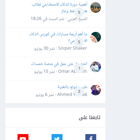
أهمية دورة الذكاء الاصطناعي لطالب
هندسة نفط وغاز
5
الشيخ العربي · نشر
السبت في 18:26
ما أهم أربعة مسارات في كورس الذكاء
الاصطناعي؟
5
Sniper Shaker · نشر
30 يوليو
الحصول على عمل في منصة خمسات
1
Omar Abdallh · نشر
15 يوليو
طبيب مولع بالتقنية
3
Ahmed Yahia6 · نشر
6 يوليو
تابعنا على