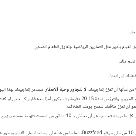
ومك.
 القيام بأمور مثل التمارين الرياضية وتناول الطعام الصحي.
غتنم ذلك.
ابك إلى العمل.
 من شأنها أن تعزز إنتاجيتك.
لا
تتجاوز
وجبة الإفطار
.
ستدمر
إنتاجيتك
لهذا اليو
ممارسة الرياضة. لا يُشترط أن تكون تمارين خارقة. إذا كنت تستطيع الخروج والتريّض لمدة 15-20 دقيقة ، فسيكون أمرًا مدهشًا، ولكن 
 هو أن تعزز طاقتك لتمنح يومك انطلاقته.
تأمّل. ومجددًا، لا يجب أن يكون ذلك لفترة طويلة ولا يتطلب الكثير. كل ما تريده فحسب هو أن تحظى بـ 10 دقائق من ال
ك.