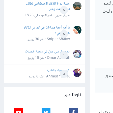
ت لدى هيلين كيلر (Helen Keller) وباستور (Pasteur) ومايكل آنجلو
أهمية دورة الذكاء الاصطناعي لطالب
هندسة نفط وغاز
5
 ومَذر تيريزا (Mother Teresa) وليوناردو دافنشي (Leonardo da Vinci) وتوماس جيفيرسون (Thomas Jefferson) وألبرت
الشيخ العربي · نشر
السبت في 18:26
ما أهم أربعة مسارات في كورس الذكاء
الاصطناعي؟
5
Sniper Shaker · نشر
30 يوليو
الحصول على عمل في منصة خمسات
1
Omar Abdallh · نشر
15 يوليو
طبيب مولع بالتقنية
3
جة إلى
Ahmed Yahia6 · نشر
6 يوليو
تابعنا على
حول الآلية التي يمكن أن