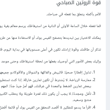
قوة الروتين الصباحي
الأمر بأكمله يتعلق بما تفعله في صباحك.
فما تفعله خلال الساعة الأولى أو الثانية من استيقاظك يرسم معالم بقية ي
يمكنك الاختيار بين تبديدها بتصفح الفيس بوك، أو الاستفادة منها عن طريق
تذكر أن طاقتك وقوة إرادتك تكون في أعلى مستوياتها في بداية اليوم، فا
وإليك بعض الأمور التي أوصيك بفعلها من لحظة استيقاظك وحتى موعد ذه
تناول إفطارًا صحيًّا. فالبيض والفاكهة والشوفان والأفوكادو جميعها
ببعض تمارين الضغط والمعدة في غرفتك، فهو أمرٌ جيدٌ جدًا. المهم
منتج وسعيد.
اقرأ ما يدعو للتفكير. لا أقصد التحقق من الفيس بوك أو قائمة أفضل 10 من على موقع Buzzfeed. إنما ما من شأنه أن يساعدك على النماء وتطور شخصيت