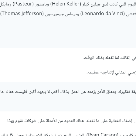
لا تقل أنك لا تملك الوقت الكافي. لديك بالضبط نفس عدد الساعات في اليوم التي كان
(Michael angelo)
إتقانك لما تفعله بذلك الوقت.
ني المثالي لإنتاجية عظيمة.
 تفكيرك. يتعلق الأمر برّمته عن العمل بذكاء أكثر، لا بجهد أكبر. فليست هناك حا
Treehouse هي واحدة من تلك الشركات والمفضلة لديّ. تحدثت مع ريان كارسون (Ryan Carson)، الرئيس التنفيذي للشركة، للاستزادة 