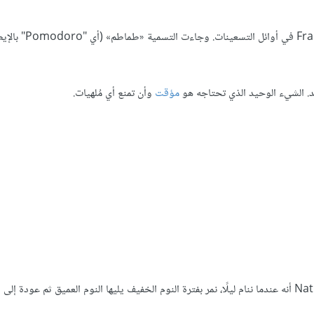
تم اختراع تقنية الطماطم من قبل رجل الأعمال الإيطال
. الشيء الوحيد الذي تحتاجه هو
مؤقت
وأن تمنع أي مُلهيات.
قبل أكثر من 50 عامًا، اكتشف باحث في النوم يدعى Nathaniel Kleitman أنه عندما ننام ليلًا، نمر بفترة النوم الخفيف يليها النوم العميق ثم عودة إ