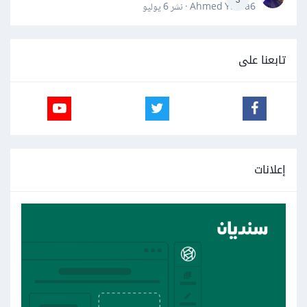
Ahmed Yahia6 · نشر
6 يوليو
تابعنا على
إعلانات