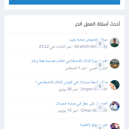
أحدث أسئلة العمل الحر
سؤال بخصوص منصة بعيد
3
Ibrahim Almahdy · نشر
الثلاثاء في 23:22
أهمية دورة الذكاء الاصطناعي لطالب هندسة نفط وغاز
5
الشيخ العربي · نشر
1 أغسطس
ما أهم أربعة مسارات في كورس الذكاء الاصطناعي؟
5
Sniper Shaker · نشر
30 يوليو
الحصول على عمل في منصة خمسات
1
Omar Abdallh · نشر
15 يوليو
طبيب مولع بالتقنية
3