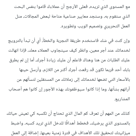
مع المستوى الذي تريده، فعلى الأرجح أن عملاءك قاموا بنفس البحث
الذي ستقوم به، وستجد معايير صناعية متاحة لبعض المجالات، مثل
العمل التحريري وتصميم الويب وتطويره.
وإن كنت في شك فاستخدم طريقة التجربة والخطأ، أي أن تبدأ بالترويج
لخدماتك عند أجر معين، وانظر كيف سيتجاوب العملاء معك، فإذا انهالت
عليك الطلبات من هنا وهناك فاعلم أن عليك زيادة أجرك، أما إن لم يطرق
بابك أحد فربما تكون قد رفعت أجرك أكثر من اللازم، وأرسل حينها
بالأسعار التي تضعها لخدماتك إلى زملائك من المستقلين لتسألهم عن
آرائهم بشأنها، وما إذا كانوا سيوظفونك بهذه الأجور إن كانوا هم أصحاب
المشاريع.
كذلك من المهم أن تعرف كم المال الذي تحتاج أن تكسبه كي تعيش حياتك
بالمستوى الذي يرضيك، فخطط أهدافًا للدخل الذي تريد كسبه، واضبط
ميزانيتك لتحقيق تلك الأهداف في فترة زمنية بعينها، إضافة إلى العمل