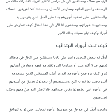
قرب مع عملاء ومستقلين في كل مراحل الإنتاج تقريبًا، فقد رأت مئات من
الوظائف والسير الذاتية ومعارض الأعمال، وساعدت كلا الفريقين -العملاء
والمستقلين- على تحديد أجورهم بناءً على العمل الذي يقومون به
ومستويات خبراتهم، وستشرح لنا الآن في هذا المقال كيف تتفاوض على
أجرك وكيف تبلغ عميلك بذلك الأجر.
كيف تحدد أجورك الابتدائية
أولًا، قم ببعض البحث، واعثر على ثلاثة مستقلين على الأقل في مجالك
لديهم خبرة أكثر منك أو مساوية لك، وتفقد مواقعهم ومعارض أعمالهم
لترى كيف يروجون لأجورهم. لقد مر أغلب المستقلين الذين ستجدهم
أثناء بحثك بما تمر به الآن، وسيسعدهم أن يحدثوك بصدق عن أسلوبهم
في الأجور التي يضعونها مقابل خدماتهم، فلا تخشَ التواصل معهم وطلب
نصيحتهم.
وابحث أيضًا في جوجل عن متوسط الأجور لمجالك، حتى لو لم تتوافق