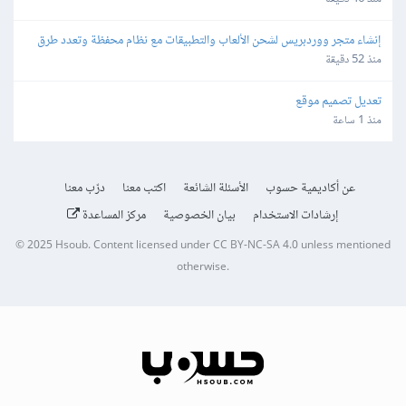
إنشاء متجر ووردبريس لشحن الألعاب والتطبيقات مع نظام محفظة وتعدد طرق 
الدفع
منذ 52 دقيقة
تعديل تصميم موقع
منذ 1 ساعة
عن أكاديمية حسوب
الأسئلة الشائعة
اكتب معنا
درّب معنا
إرشادات الاستخدام
بيان الخصوصية
مركز المساعدة
© 2025
Hsoub
.
Content licensed under
CC BY-NC-SA 4.0
unless mentioned
otherwise.