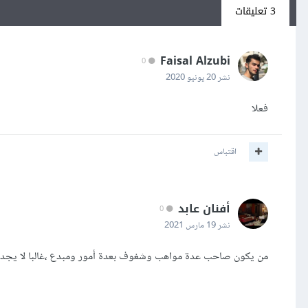
3 تعليقات
Faisal Alzubi
0
نشر
20 يونيو 2020
فعلا
اقتباس
أفنان عابد
0
نشر
19 مارس 2021
من يكون صاحب عدة مواهب وشغوف بعدة أمور ومبدع ،غالبا لا يجد فر