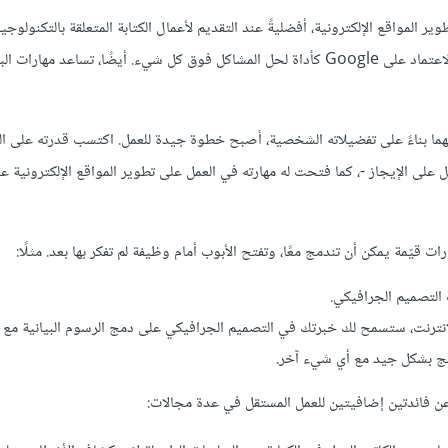
ر المواقع الإلكترونية، أفضليةً عند التقديم لأعمال الكتابة المتعلقة بالتكنولوجيا
على علم بالأدوات والعمليات فقط، حيث يعلم تطوير مواقع الويب كيفية الاعتماد على Google كأداة لحل المشاكل فوق كل شيء. أيضًا، تساع
 بهما بناءً على تفضيلاته الشخصية، أصبح خطوة جيدة للعمل. اكتسب قدرته على ال
ل على الإيجاز -، كما فتحت له مهارته في العمل على تطوير المواقع الإلكترونية 
قيّمة يمكن أن تندمج معًا، وتفتح الأبوب أمام وظيفة لم تفكر بها بعد. مثلًا:
التصميم الجرافيكي.
الإنترنت، ستسمح لك خبرتك في التصميم الجرافيكي على دمج الرسوم البيانية م
مج بشكل جيد مع أي شيء آخر.
 عن فائدتين إضافيتين للعمل المستقل في عدة مجالات: