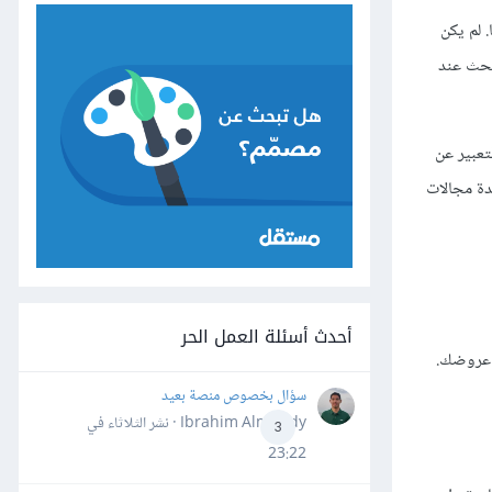
. لم يكن
د مهارات البحث عند
تعبير عن
عدة مجالات
أحدث أسئلة العمل الحر
ع عروضك.
سؤال بخصوص منصة بعيد
Ibrahim Almahdy · نشر
الثلاثاء في
3
23:22