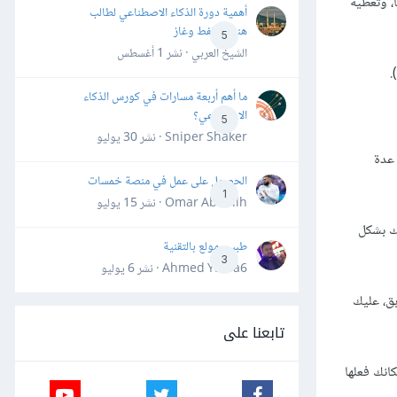
، وتعطيه
أهمية دورة الذكاء الاصطناعي لطالب
هندسة نفط وغاز
5
الشيخ العربي · نشر
1 أغسطس
.
ما أهم أربعة مسارات في كورس الذكاء
الاصطناعي؟
5
Sniper Shaker · نشر
30 يوليو
 عدة
الحصول على عمل في منصة خمسات
1
Omar Abdallh · نشر
15 يوليو
تك بشكل
طبيب مولع بالتقنية
3
Ahmed Yahia6 · نشر
6 يوليو
بق، عليك
تابعنا على
كانك فعلها