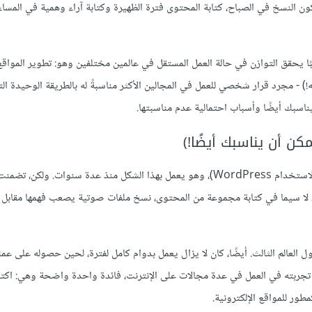
كون النسخ في الصباح، كتابة المحتوى فترة الظهيرة وكتابة آراء وهمية في المسا
بًا يحقق التوازن في حالة العمل المستقل في عالمين مختلفين وهو: تطوير المواقع 
ه!) - مجرد قرار شخصي للعمل في المجالين الأكثر مناسبةً له بالطريقة الوحيدة الت
سيناسبك أيضًا وأسباب احتمالية عدم مناسبتها.
ن أن يناسبك أيضًا!)
يعمل الكاتب في هذه الأيام ككاتب ومطور مواقع إلكترونية معًا (مع الميل لاستخدام WordPress)، وهو يعمل بهذا الشكل منذ عدة سنو
، لا سيما في كتابة مجموعة من المحتوى، نسخ ملفات صوتية يصعب فهمها مقابل م
لعالم الثالث. أيضًا، كان لا يزال يعمل بدوام كامل لفترة، لحين حصوله على عم
مت تجربته في العمل في عدة مجالات على الإنترنت، فائدة واحدة واضحة وهي: اك
كمطور للمواقع الإلكترونية.