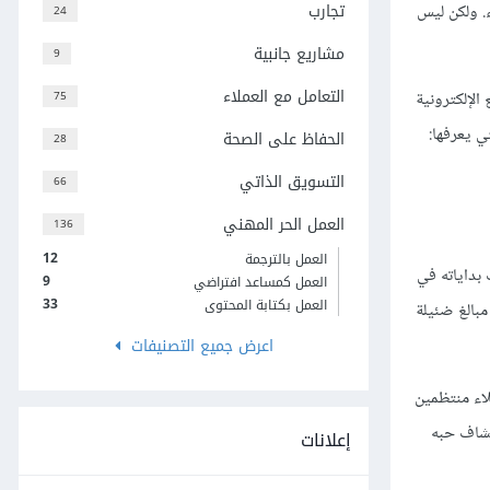
تجارب
ء. ولكن ليس
24
مشاريع جانبية
9
التعامل مع العملاء
الإلكترونية
75
ي يعرفها:
الحفاظ على الصحة
28
التسويق الذاتي
66
العمل الحر المهني
136
12
العمل بالترجمة
ات. ولكن، تضمنت بداياته في
9
العمل كمساعد افتراضي
33
العمل بكتابة المحتوى
بالغ ضئيلة
اعرض جميع التصنيفات
لاء منتظمين
تشاف حبه
إعلانات