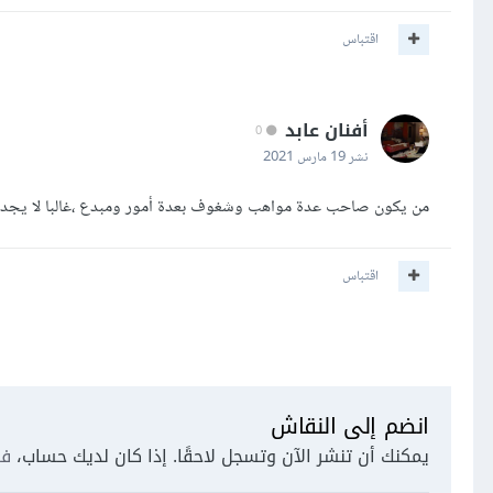
اقتباس
أفنان عابد
0
نشر
19 مارس 2021
من يكون صاحب عدة مواهب وشغوف بعدة أمور ومبدع ،غالبا لا يجد فر
اقتباس
انضم إلى النقاش
يمكنك أن تنشر الآن وتسجل لاحقًا. إذا كان لديك حساب،
فس