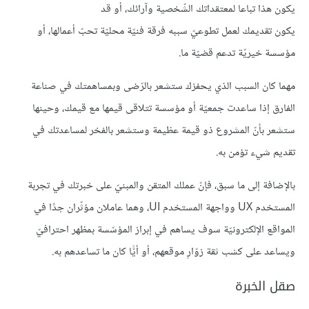
يكون هذا تباعا لمعتقداتك الشّخصية وآرائك، أو قد
يكون تقديمك لعمل تطوعيّ سببه فرقة فنيّة محليّة تحبّ أعمالها، أو
مؤسسة خيريّة تدعم قضيّة ما.
مهما كان السبب الذي يحفزك ستشعر بالرّضى وبمساهمتك في صناعة
الفارق إذا ساعدت جمعيّة أو مؤسسة تتلاقى قيمها مع قيمك، وحينها
ستشعر بأنّ المشروع ذو قيمة عظيمة وستشعر بالفخر لمساعدتك في
تقديم شيء تؤمن به.
بالإضافة إلى ما سبق، فإنّ عملك المتقن والمبنيّ على خبرتك في تجربة
المستخدم UX وواجهة المستخدم UI، وهما عاملان مؤثّران جدًا في
المواقع الإلكترونيّة سوف يساهم في إبراز المؤسّسة بمظهر احترافيّ
ويساعد على كسْب ثقة زوّارِ موقعهم، أو أيًّا كان ما تساعدهم به.
صقل الخبرة