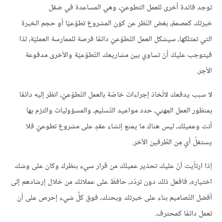
توجد فائدة أخرى للعمل التطوعيّ، وهي المساعدة في صَقل
خبرتك كمصممّ، بغض النّظر عن كوْن المشروع تطوّعيًا أو حجم الخبرة
التي تمتلكها، سيشكل العمل التّطوّعيّ دائمًا فرصة للممارسة العمليّة، لذا
فيتوجب عليكَ أنْ تساوي بين مشاريعك التّطوّعيّة والأخرى مدفوعة
الأجر.
لا سبب يدفعك لاتّخاذ إجراءات خاصّة بالعمل التّطوّعيّ، انظر إليه دائمًا
بمنظور العمل المِهني، حدد مواعيد التّسليم، والمسؤوليات والتزم بها
أنت وعميلك، ليس هناك ما يمنع إنشاء عقدٍ على مشروع تطوعيّ فلا
يستغلّ أي مِن الطّرفين الآخر.
إذا ارتأيت أنّ عليك تحذير عميلك من قرار سيء بنظرك وكان على وشك
اختياره، فافعل ذلك دون تردّد، حافظْ على عملائك من خلال إرشادهم إلى
أفضل التّصاميم بناء على خبرتك وبحثك، فوق كلِّ شيء إحرص على أن
تعمل دائمًا كمحترف.