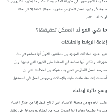
مدفوعة الأجر سوى في طريقة الدّفع، وهذا عكس ما يُظهره الكثيرون، لا
حاجة لأن يكون العمل التّطوّعيّ مشروعا مجانيّا تمامًا إلا في حالة
أردت أنت ذلك.
ما هي الفوائد الممكن تحقيقها؟
إقامة الروابط والعلاقات
تنبع أهميّة العلاقات المهنيّة مِن منطلقين، الأوّلُ أنّها تساهم في بناء
شهرتك، والثّاني أنّها تساعد في الحفاظ على الشّهرة التي تبنيها، وإنّ
ممارسة العمل التّطوّعيّ تعني بناء شبكة مِن العلاقات التي إنْ
أحسنت إنشاءها، عادت عليك بالإحالات وعروض العمل في المستقبل.
وسع دائرة إبداعك
عليك الخروج من منطقة الاعتياد التي ترتاح فيها، إمّا مِن خلال اختيار
مشروع بطبيعة مغايرة لما اعتدت عليه من المشاريع ويدخل في نطاق