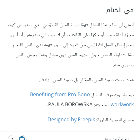
في الختام
أتمنى أن يقدّم هذا المقال فهمًا لقيمة العمل التّطوّعيّ الذي يعدو عن كونه
مجرّد أداة نصب أو حكرًا على الطّلاب وأن لا عيب في تقديمه، وأنا أعزو
عدم إعطاء العمل التّطوّعيّ حقّ قدره إلى سوء فهمه لدى النّاس النّاجم
عمّا يتداوله البعض حول مفهوم العمل دون مقابل وهذا يجعل النّاس
ينفرون منه.
هذه ليست دعوة للعمل بالمجّان بل دعوة للعمل الهادف.
ترجمة -وبتصرف- للمقال
Benefiting from Pro Bono
workwork
لصاحبته: PAULA BOROWSKA.
حقوق الصورة البارزة:
Designed by Freepik
.
التبليغ عن مقال