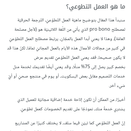
ما هو العمل التطوعي؟
سنبدأ هذا المقال بتوضيح ماهيّة العمل التّطوّعيّ، التّرجمة الحرفيّة
لمصطلح pro bono الذي يأتي من اللّغة اللاتينيّة هو (لأجل مصلحة
العامّة)، وهذا لا يعني أبدا العمل بالمجّان، يرتبط مصطلح العمل التّطوّعيّ
في كثير من مجالات الأعمال هذه الأيام بالعمل المجانيّ تمامًا، لكنّ هذا قد
لا يكون صحيحا، فقد يعني العمل التّطوّعيّ تقديم عرض
بخصم كبير يصل إلى 75% مثلًا، وقد يعني أيضًا تقديمك لخدمة مثل
خدمات التّصميم مقابل بعض البسكويت، أو يوم في منتجع صحيّ أو أيّ
شيء آخر.
أخيرًا، من الممكن أنْ تكونَ إتاحة خدمة إضافيّة مجانيّة للعميل الذي
يشتري خدمةً منكَ، نموذجًا على تقديم الخصومات كعمل تطوّعيّ.
إنّ العمل التّطوّعي كما تبيّن فيما سلف، لا يختلف كثيرًا عن المشاريع