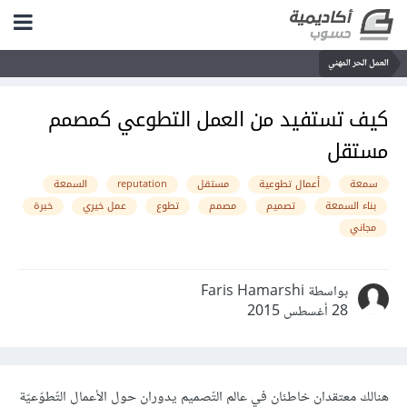
العمل الحر المهني
كيف تستفيد من العمل التطوعي كمصمم
مستقل
سمعة
أعمال تطوعية
مستقل
reputation
السمعة
بناء السمعة
تصميم
مصمم
تطوع
عمل خيري
خبرة
مجاني
بواسطة Faris Hamarshi
28 أغسطس 2015
هنالك معتقدان خاطئان في عالم التّصميم يدوران حول الأعمال التّطوّعيّة