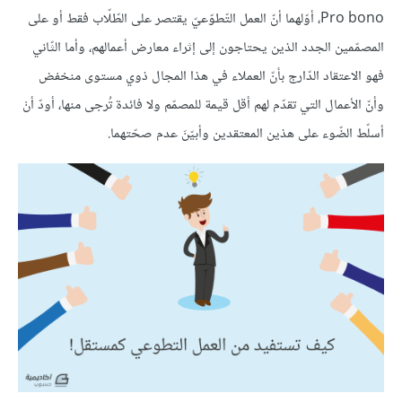
Pro bono، أوّلهما أنّ العمل التّطوّعيّ يقتصر على الطّلّاب فقط أو على
المصمّمين الجدد الذين يحتاجون إلى إثراء معارض أعمالهم، وأما الثّاني
فهو الاعتقاد الدّارج بأنّ العملاء في هذا المجال ذوي مستوى منخفض
وأنّ الأعمال التي تقدّم لهم أقل قيمة للمصمّم ولا فائدة تُرجى منها، أودّ أنْ
أسلّط الضّوء على هذين المعتقدين وأبيّنَ عدم صحّتهما.