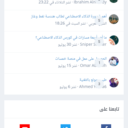
Ibrahim Almahdy · نشر
الثلاثاء في 23:22
أهمية دورة الذكاء الاصطناعي لطالب هندسة نفط وغاز
5
الشيخ العربي · نشر
السبت في 18:26
ما أهم أربعة مسارات في كورس الذكاء الاصطناعي؟
5
Sniper Shaker · نشر
30 يوليو
الحصول على عمل في منصة خمسات
1
Omar Abdallh · نشر
15 يوليو
طبيب مولع بالتقنية
3
Ahmed Yahia6 · نشر
6 يوليو
تابعنا على