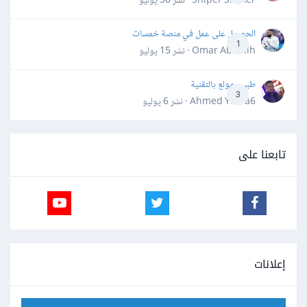
Sniper Shaker · نشر
30 يوليو
الحصول على عمل في منصة خمسات
1
Omar Abdallh · نشر
15 يوليو
طبيب مولع بالتقنية
3
Ahmed Yahia6 · نشر
6 يوليو
تابعنا على
إعلانات