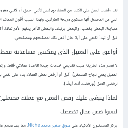
لقد رفضت العمل على الكثير من المشاريع، ليس لأنني أحمق، أو لأنني مغر
التي من المحتمل أنها ستكون مربحة للطرفين. ولهذا السبب أقول للعملاء المح
متباينة: البعض يغضب، والبعض يرتبك، والبعض الآخر يتفهم الأمر تمامًا. أ
قبل أن تبدأ. لكنني على أية حال أفعل ذلك لمصلحتهم ومصلحتي.
أوافق على العميل الذي يمكنني مساعدته فقط
لا تفسر هذه الطريقة سبب تقديمي خدمات جيدة لقاعدة عملائي فقط، وإنما ت
العميل يعني نجاح المستقل). أقبل أو أرفض بعض العملاء بناء على ثقتي بح
لرفضي العمل (ورفضك أنت أيضًا).
لماذا ينبغي عليك رفض العمل مع عملاء محتملين
ليسوا ضمن مجال تخصصك
يركز المستقلون الأذكياء على
سوق صغير محدد Niche
، مما يساعدهم على