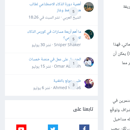
أهمية دورة الذكاء الاصطناعي لطالب
بطريقة
هندسة نفط وغاز
5
الشيخ العربي · نشر
السبت في 18:26
ما أهم أربعة مسارات في كورس الذكاء
الاصطناعي؟
5
اتي، فهذا
Sniper Shaker · نشر
30 يوليو
ا) يمكن أن
الحصول على عمل في منصة خمسات
 مما
1
Omar Abdallh · نشر
15 يوليو
طبيب مولع بالتقنية
3
Ahmed Yahia6 · نشر
6 يوليو
تثمرين في
تابعنا على
شراف وتوقّع
له مداخيل
ي، لكن يجب