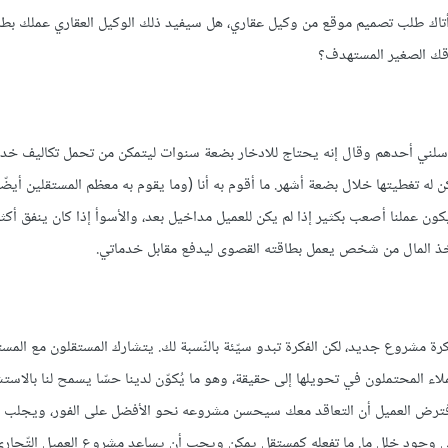
تصميم مواقع للمؤلفين المستقلين indie-published authors وأتاك طلب تصميم موقع من وكيل عقاري، هل سيفيد ذلك الوكيل العقاري عملك 
قك الصغير المستهدف؟
راسلني أحدهم وقال إنه يحتاج للادخار بضعة سنوات ليتمكن من تحمل تكاليف خدم
ن له تغطيتها خلال بضعة أشهر. ما أقوم به أنا (وما يقوم به معظم المستقلين أيضّ
يكون عملنا أصعب بكثير إذا لم يكن للعميل مداخيل بعد، والأسوأ إذا كان ينفق أكثر
 أخذ المال من شخص يعمل بطاقته القصوى ليدفع مقابل خدماتي.
شروع جديد، لكن الفكرة تبدو سيّئة بالنّسبة لك. يتشارك المستقلون مع المس
ملاء المحتملون في تحويلها إلى حقيقة، وهو ما يُكوّن لدينا حسّا يسمح لنا بالاست
 افترض العميل أن التعاقد معك سيحسن مشروعه نحو الأفضل على الفور، ويجلب 
إلى وجود خلل ما. ما تفعله كمستقل يمكن ويجب أن يساعد مشروع العميل التّجار