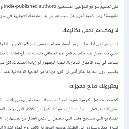
على 
ملموسة؟ ومن ناحية أخرى هل سيساهم في بناء علامتك التجارية في سو
لا يمكنهم تحمل تكاليفك
إن السعر الذي أطلبه أعلى من أسعار معظم مصممي المواقع الآخرين. إذا 
يعني بأنّه عميل غير مناسب. فمن غير المنطقي بالنسبة له دفع نفقات لا يمك
يساعد في بناء الأعمال التجارية، تنمية الجمهور أو زيادة المبيعات. لكن س
يكسب. دون الحاجة لذكر أنني لن أكون مرتاحًا من الناحية الأخلاقية عند
يعتبرونك صانع معجزات
كشخص مستقل، كم مرة تلقيت اتصال من عملاء محتملين يخبرونك عن فكرة م
بعض النّقاط، فعلى سبيل المثال نسمع كمًا كبيرًا من الأفكار التي يرغب الع
المشاريع التي ستنجح وتلك التي يُحتمل أن يكون الفشل من نصيبها. إذا
كبيرة جدًا، وسيؤدي إلى انطلاق علامته التجارية كالصاروخ فهذه إشارة 