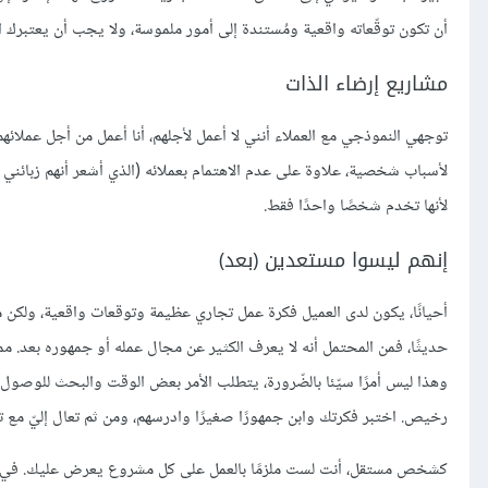
أن تكون توقّعاته واقعية ومُستندة إلى أمور ملموسة، ولا يجب أن يعتبرك ا
مشاريع إرضاء الذات
توجهي النموذجي مع العملاء أنني لا أعمل لأجلهم، أنا أعمل من أجل عمل
لأسباب شخصية، علاوة على عدم الاهتمام بعملائه (الذي أشعر أنهم زبائني 
لأنها تخدم شخصًا واحدًا فقط.
إنهم ليسوا مستعدين (بعد)
أحيانًا، يكون لدى العميل فكرة عمل تجاري عظيمة وتوقعات واقعية، ولكن
حديثًا، فمن المحتمل أنه لا يعرف الكثير عن مجال عمله أو جمهوره بعد. م
وهذا ليس أمرًا سيّئا بالضّرورة، يتطلب الأمر بعض الوقت والبحث للوصول إ
رخيص. اختبر فكرتك وابن جمهورًا صغيرًا وادرسهم، ومن ثم تعال إليّ مع تلك
كشخص مستقل، أنت لست ملزمًا بالعمل على كل مشروع يعرض عليك. في الح