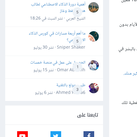
هناك من يطلب منك مهام أنت لا تطيق تنفيذها، أو يطلب منك التعامل مع أشخاص أنت لا تحب التعامل معهم. ليس هناك من يجبرك على تحقيق هدف Target معين
أهمية دورة الذكاء الاصطناعي لطالب
هندسة نفط وغاز
5
الشيخ العربي · نشر
السبت في 18:26
أيام بدون
ما أهم أربعة مسارات في كورس الذكاء
الاصطناعي؟
5
Sniper Shaker · نشر
30 يوليو
 بالبشر في
الحصول على عمل في منصة خمسات
1
Omar Abdallh · نشر
15 يوليو
ر منك.
طبيب مولع بالتقنية
3
Ahmed Yahia6 · نشر
6 يوليو
غطية تلك
تابعنا على