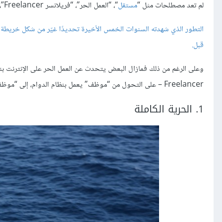
لم تعد مصطلحات مثل “
مستقل
“، “العمل الحر”، “فريلانسر Freelancer”، أو “العمل من المنزل”، مصطلحات غريبة على المستخدم العربي.
التطور الذي شهدته السنوات الخمس الأخيرة تحديدًا غيّر من شكل خريطة ال
قبل.
وعلى الرغم من ذلك فمازال البعض يتحدث عن العمل الحر على الإنترنت بن
Freelancer – على التحول من “موظف” يعمل بنظام الدوام، إلى “موظف حر” أو “مستقل” يعمل لحسابه الشخصي.
1. الحرية الكاملة