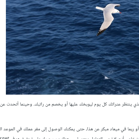
ك الذي ينتظر عثراتك كل يوم ليوبخك عليها أو يخصم من راتبك. وحينما أتحدث عن
ت مدير نفسك .. ليس هناك من يجبرك على الاستيقاظ كل يوم الساعة 7 أو ربما في ميعاد مبكر عن هذا، حتى يمكنك الوصول إلى مقر عملك في 