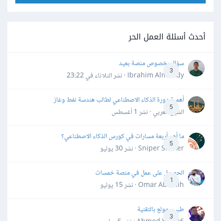
أحدث أسئلة العمل الحر
سؤال بخصوص منصة بعيد
3
Ibrahim Almahdy · نشر
الثلاثاء في 23:22
أهمية دورة الذكاء الاصطناعي لطالب هندسة نفط وغاز
5
الشيخ العربي · نشر
1 أغسطس
ما أهم أربعة مسارات في كورس الذكاء الاصطناعي؟
5
Sniper Shaker · نشر
30 يوليو
الحصول على عمل في منصة خمسات
1
Omar Abdallh · نشر
15 يوليو
طبيب مولع بالتقنية
3