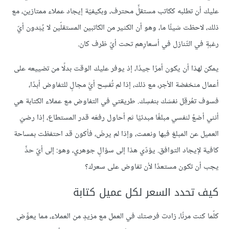
عليك أن تطلبه ككاتب مستقلٍّ محترف، وبكيفيّة إيجاد عملاء ممتازين، مع
ذلك، لاحظت شيئًا ما، وهو أن الكثير من الكاتبين المستقلّين لا يُبْدون أيّ
رغبةٍ في التّنازل في أسعارِهم تحت أيّ ظرف كان.
يمكن لهذا أن يكون أمرًا جيدًا، إذ يوفر عليك الوقت بدلًا من تضييعه على
أعمال منخفضة الأجر، مع ذلك، إذا لم تُفسِح أيَّ مجالٍ للتفاوض أبدًا،
فسوف تعُرقِل نفسَك بنفسِك. طريقتي في التفاوض مع عملاء الكتابة هي
أنني أضعُ لنفسي مبلغًا مبدئيًا ثم أحاول رفعَه قدر المستطاع، إذا رضيَ
العميل عن المبلغ فبها ونعمت، وإذا لم يرضَ، فأكون قد احتفظت بمساحة
كافية لإيجاد التوافق. يؤدّي هذا إلى سؤالٍ جوهري، وهو: إلى أيّ حدٍّ
يجب أن تكون مستعدًا لأن تفاوض على سعرك؟
كيف تحدد السعر لكل عميل كتابة
كلّما كنت مرنًا، زادت فرصتك في العمل مع مزيدٍ من العملاء، مما يعوِّض