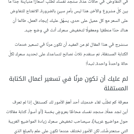
في التفاوض. في حالات عدّة، ستجد نفسك تطلبِ أسعارًا متباينة جدًا ما
بين كلّ مشروع والآخر، هذا ليس بأمرٍ سيئٍ بالضرورة، الانفتاح للتفاوض
على السعر مع كل عميل على حدى، يسهّل عليك إيجاد العمل، طالما أن
هناك حدًا منطقيًا ومعقولًا لتخفيض سعرك، أنتَ في وضع جيد.
سنشرح في هذا المقال لمَ من المفيد أن تكون مرنًا في تسعير خدمات
الكتابة المستقلة، ثم سنقدم ثلاثَ نصائح لتساعدك على تحديد سعرِك لكلّ
حالة واحدةً واحدة، لنبدأ!
لم عليك أن تكون مرنًا في تسعير أعمال الكتابة
المستقلة
معرفة كم تطلُب لقاء خدمتِك أحد أهمّ الأمور لك كمستقل، إذا لم تعرف
أين تجد عملًا، ستجد نفسك محاطًا بعروضٍ بخسة (أو أسوأ، كتابة مقالات
حول مواضيع غريبة)، سيصاحب تخفيض سعرك زيادة المواضيع الغريبة
التي ستعترضُك، لكن الأمور تختلف عندما تكون على علم بالمبلغ الذي