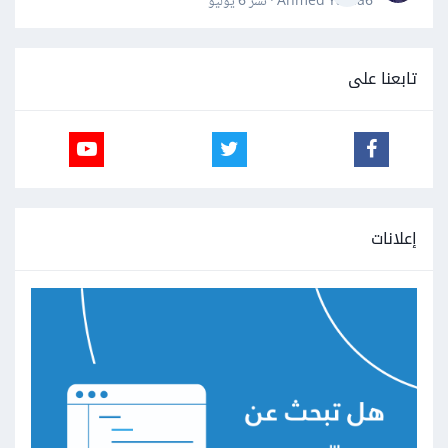
Ahmed Yahia6 · نشر
6 يوليو
تابعنا على
إعلانات