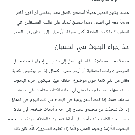
عندما يكون العميل عميلًا أستمتع بالعمل معه، يمكنني أن أكون أكثر
مرونةً معه في السعر، وهذا ينطبق كذلك على غالبية المستقلين، في
المقابل، كلّما كانت العلاقة أكثر تعقيدًا، قَلَّ مَيلي إلى التنازل في السعر.
خذ إجراء البحوث في الحسبان
هذه قاعدة بسيطة: كلّما احتاج العمل إلى مزيدٍ من إجراء البحث حول
الموضوع، زادت احتمالية أن أرفع سعري، كمثال، إذا تم توظيفي لكتابة
مقال من ألفَي كلمة حول موضوعٍ أحفظه غيبًا، سيكون إجراء البحوث
عمليّة سهلة وبسيطة، مما يعني أن عمليّة الكتابة ستأخذ منّي بضعة
ساعات فقط، إذا كنت أشعر برغبة في الإنتاج في ذلك اليوم، في المقابل،
إذا كنّا نتحدَّث عن محتوى يحتاج إلى إجراء أبحاث ضخمة، فإن مقالًا
بنفس عدد الكلمات قد يأخذ منّي أيامًا لإنجازه، فالعلاقة طرديّة بين حجم
البحوث اللّازمة وحجم العمل، وكلّما زاد تعقيد المشروع، كلّما كان ذلك