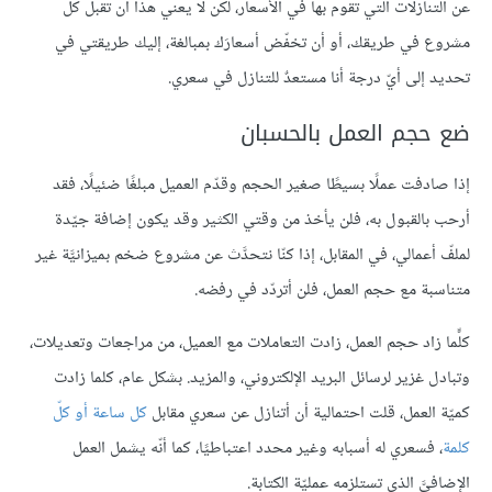
عن التنازلات التي تقوم بها في الأسعار، لكن لا يعني هذا أن تقبل كل
مشروع في طريقك، أو أن تخفّض أسعارَك بمبالغة، إليك طريقتي في
تحديد إلى أيّ درجة أنا مستعدٌ للتنازل في سعري.
ضع حجم العمل بالحسبان
إذا صادفت عملًا بسيطًا صغير الحجم وقدّم العميل مبلغًا ضئيلًا، فقد
أرحب بالقبول به، فلن يأخذ من وقتي الكثير وقد يكون إضافة جيّدة
لملفّ أعمالي، في المقابل، إذا كنّا نتحدَّث عن مشروع ضخم بميزانيَّة غير
متناسبة مع حجم العمل، فلن أتردّد في رفضه.
كلّّما زاد حجم العمل، زادت التعاملات مع العميل، من مراجعات وتعديلات،
وتبادل غزير لرسائل البريد الإلكتروني، والمزيد. بشكل عام، كلما زادت
كميّة العمل، قلت احتمالية أن أتنازل عن سعري مقابل
كل ساعة أو كلّ
كلمة
، فسعري له أسبابه وغير محدد اعتباطيًا، كما أنّه يشمل العمل
الإضافيَّ الذي تستلزمه عمليّة الكتابة.