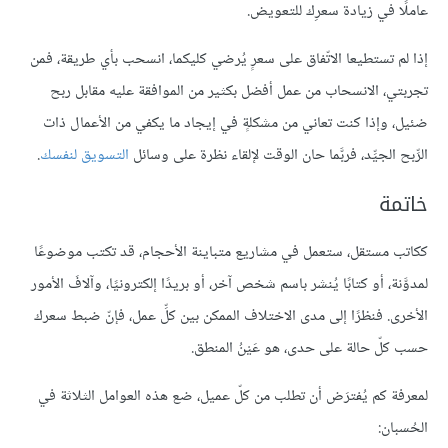
عاملًا في زيادة سعرِك للتعويض.
إذا لم تستطيعا الاتّفاق على سعرٍ يُرضي كليكما، انسحب بأي طريقة، فمن
تجربتي، الانسحاب من عمل أفضل بكثير من الموافقة عليه مقابل ربح
ضئيل، وإذا كنت تعاني من مشكلةٍ في إيجاد ما يكفي من الأعمال ذات
الرِّبح الجيِّد، فربَّما حان الوقت لإلقاء نظرة على وسائل
التسويق لنفسك
.
خاتمة
ككاتب مستقل، ستعمل في مشاريع متباينة الأحجام، قد تكتب موضوعًا
لمدوَّنة، أو كتابًا يُنشر باسم شخص آخر، أو بريدًا إلكترونيًا، وآلافَ الأمور
الأخرى. فنظرًا إلى مدى الاختلاف الممكن بين كلِّ عمل، فإنّ ضبط سعرك
حسب كلّ حالة على حدى، هو عَيْنُ المنطق.
لمعرفة كم يُفترَض أن تطلب من كلّ عميل، ضع هذه العوامل الثلاثة في
الحُسبان: