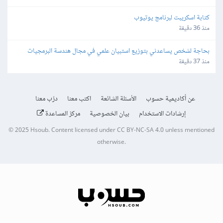
كتابة اسكريبت لبرنامج يوتيوب
منذ 36 دقيقة
بحاجة لشخص يساعدني بتوزيع استبيان علمي في مجال هندسة البرمجيات
منذ 37 دقيقة
عن أكاديمية حسوب
الأسئلة الشائعة
اكتب معنا
درّب معنا
إرشادات الاستخدام
بيان الخصوصية
مركز المساعدة
© 2025
Hsoub
.
Content licensed under
CC BY-NC-SA 4.0
unless mentioned
otherwise.