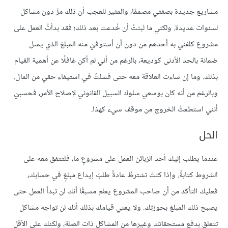
مشاريع جديدة بصفتي مصممًا، والمثير للعجب أن ذلك مرَّ دون مشاكل
لسنوات عديدة. ولكني ما لبثتُ أن خُدعت بعد ذلك؛ فقد بدأتُ العمل على
مشروع كلفني به أحدهم من دون أن أستوفيَ منه المبلغ الذي يمثل
ضمانة بالحد الأدنى كوديعة، بالرغم من أني لم أكن غافلًا عن أهمية القيام
بذلك. وما إن ساءت العلاقة معه حتى فشلتُ في استيفاء حقي من المال.
وبالرغم من أنه كان بوسعي سلوك السبيل القانوني لإصلاح الأمر، فحسبيَ
أنني استطعتُ الخروج من موقف سيء كهذا.
الحل
عندما يطلب إليك أحد الزبائن العمل على مشروعٍ ما، فلتتفق معه على
الشروط كتابةً. وإذا كنتَ تشترطُ عادةً طلبَ إيداع مبلغٍ في حسابك،
فعليك التأكد من أن صاحب المشروع يعلم مسبقًا أنك لن تبدأ العمل حتى
يصبح ذلك المبلغ بحوزتك. ولا يعني قيامك بذلك أنك لن تواجه مشاكل
تتعلق بدفع مستحقاتك وغيرها من المشاكل ذات الصلة، ولكنك على الأقل