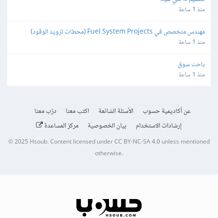
منذ 1 ساعة
مهندس متخصص في Fuel System Projects (محطات تزويد الوقود)
منذ 1 ساعة
باحث سوق
منذ 1 ساعة
عن أكاديمية حسوب
الأسئلة الشائعة
اكتب معنا
درّب معنا
إرشادات الاستخدام
بيان الخصوصية
مركز المساعدة
© 2025
Hsoub
.
Content licensed under
CC BY-NC-SA 4.0
unless mentioned
otherwise.