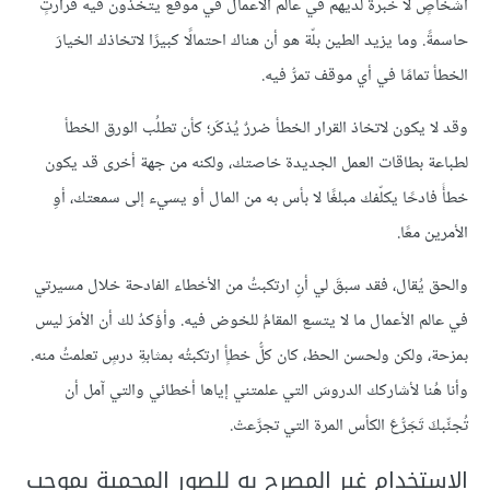
أشخاصٍ لا خبرة لديهم في عالم الأعمال في موقع يتخذون فيه قرارتٍ
حاسمةً. وما يزيد الطين بلّة هو أن هناك احتمالًا كبيرًا لاتخاذك الخيارَ
الخطأ تمامًا في أي موقف تمرُّ فيه.
وقد لا يكون لاتخاذ القرار الخطأ ضررٌ يُذكَر؛ كأن تطلُب الورق الخطأ
لطباعة بطاقات العمل الجديدة خاصتك، ولكنه من جهة أخرى قد يكون
خطأً فادحًا يكلّفك مبلغًا لا بأس به من المال أو يسيء إلى سمعتك، أوِ
الأمرين معًا.
والحق يُقال، فقد سبقَ لي أنِ ارتكبتُ من الأخطاء الفادحة خلال مسيرتي
في عالم الأعمال ما لا يتسع المقامُ للخوض فيه. وأؤكدُ لك أن الأمرَ ليس
بمزحة، ولكن ولحسن الحظ، كان كلُّ خطأٍ ارتكبتُه بمثابةِ درسٍ تعلمتُ منه.
وأنا هُنا لأشاركك الدروسَ التي علمتني إياها أخطائي والتي آمل أن
تُجنِّبكَ تَجَرُّعَ الكأس المرة التي تجرَّعتْ.
الاستخدام غير المصرح به للصور المحمية بموجب