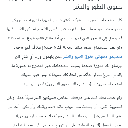
حقوق الطبع والنشر
كان استخدام الصور على شبكة الإنترنت من السهولة لدرجة أنه لم يكن
يعدو حفظ صورة ما وعملَ ما تريد فيها، فعلى الأرجح لم يكن الأمر وقتها
قد وصل إلى التطور الذي نشهده اليوم، أما حاليًا، فالموضوع اختلف كليًا
ولم يعدِ استخدامُ الصور بتلك الحرية فكرة جيدة إطلاقًا. فمع وجود
متصيدي منتهكي حقوق الطبع والنشر
ممن يلهثون وراء أي عُذرٍ كان
ليرسلوا لك فاتورة ضخمة بسبب استخدامك غير المصرح به لصورة ما،
بالتالي، حريٌّ بك أن تتأكد من امتلاكك حقوقًا لا لبس فيها تخولك
استخدام صورة ما (بما في ذلك الصورَ التي يزوّدك بها الزبائن).
ولو حدث معك ذلك على موقعك الخاص، فسيكون الأمر سيئًأ حتمًا. ولكن
المصيبة الكبرى أن يحدث على موقعٍ عائد لأحد زبائنك وأن تكون أنت من
نشرَ تلك الصورة، إذ سيضعك ذلك في موقف لا تُحسد عليه ويُظهِرُك
بمظهر المفغّل (لا أود التعليق على أي تورطٍ شخصي في هذه النقطة).