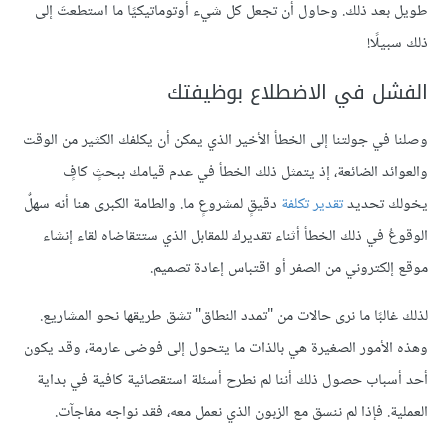
طويل بعد ذلك. وحاول أن تجعل كل شيء أوتوماتيكيًا ما استطعتَ إلى
ذلك سبيلًا!
الفشل في الاضطلاع بوظيفتك
وصلنا في جولتنا إلى الخطأ الأخير الذي يمكن أن يكلفك الكثير من الوقت
والعوائد الضائعة، إذ يتمثل ذلك الخطأ في عدم قيامك ببحثٍ كافٍ
يخولك تحديد
تقدير تكلفة
دقيقٍ لمشروعٍ ما. والطامة الكبرى هنا أنه سهلٌ
الوقوعُ في ذلك الخطأ أثناء تقديرك للمقابل الذي ستتقاضاه لقاء إنشاء
موقع إلكتروني من الصفر أو اقتباس إعادة تصميم.
لذلك غالبًا ما نرى حالات من "تمدد النطاق" تشق طريقها نحو المشاريع.
وهذه الأمور الصغيرة هي بالذات ما يتحول إلى فوضى عارمة، وقد يكون
أحد أسباب حصول ذلك أننا لم نطرح أسئلة استقصائية كافية في بداية
العملية. فإذا لم ننسق مع الزبون الذي نعمل معه، فقد نواجه مفاجآت.