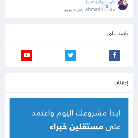
طبيب مولع بالتقنية
3
Ahmed Yahia6 · نشر
6 يوليو
تابعنا على
إعلانات