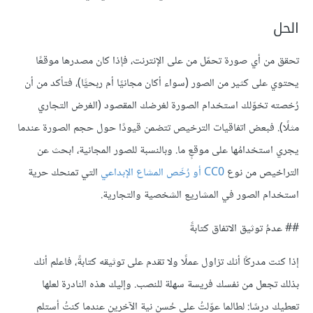
الحل
تحقق من أي صورة تحمّل من على الإنترنت، فإذا كان مصدرها موقعًا
يحتوي على كثير من الصور (سواء أكان مجانيًا أم ربحيًّا)، فتأكد من أن
رُخصته تخوّلك استخدام الصورة لغرضك المقصود (الغرض التجاري
مثلًا). فبعض اتفاقيات الترخيص تتضمن قيودًا حول حجم الصورة عندما
يجري استخدامُها على موقعٍ ما. وبالنسبة للصور المجانية، ابحث عن
التراخيص من نوع
CC0 أو رُخَص المشاع الإبداعي
التي تمنحك حرية
استخدام الصور في المشاريع الشخصية والتجارية.
## عدمُ توثيق الاتفاق كتابةً
إذا كنت مدركًا أنك تزاول عملًا ولا تقدم على توثيقه كتابةً، فاعلم أنك
بذلك تجعل من نفسك فريسة سهلة للنصب. وإليك هذه النادرة لعلها
تعطيك درسًا: لطالما عوّلتُ على حُسن نية الآخرين عندما كنتُ أستلم