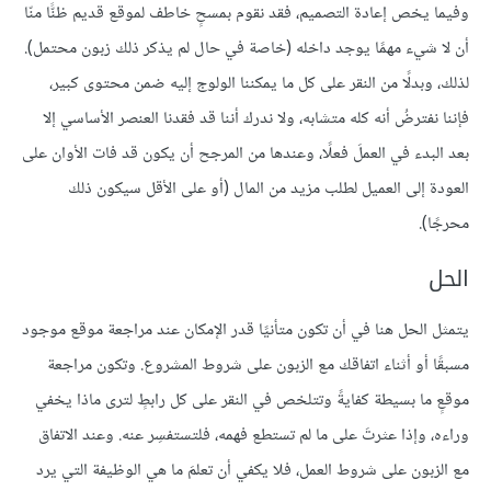
وفيما يخص إعادة التصميم، فقد نقوم بمسحٍ خاطف لموقع قديم ظنًّا منّا
أن لا شيء مهمًا يوجد داخله (خاصة في حال لم يذكر ذلك زبون محتمل).
لذلك، وبدلًا من النقر على كل ما يمكننا الولوج إليه ضمن محتوى كبير،
فإننا نفترضُ أنه كله متشابه، ولا ندرك أننا قد فقدنا العنصر الأساسي إلا
بعد البدء في العملَ فعلًا، وعندها من المرجح أن يكون قد فات الأوان على
العودة إلى العميل لطلب مزيد من المال (أو على الأقل سيكون ذلك
محرجًا).
الحل
يتمثل الحل هنا في أن تكون متأنيًا قدر الإمكان عند مراجعة موقع موجود
مسبقًا أو أثناء اتفاقك مع الزبون على شروط المشروع. وتكون مراجعة
موقعٍ ما بسيطة كفايةً وتتلخص في النقر على كل رابطٍ لترى ماذا يخفي
وراءه، وإذا عثرتَ على ما لم تستطع فهمه، فلتستفسِر عنه. وعند الاتفاق
مع الزبون على شروط العمل، فلا يكفي أن تعلمَ ما هي الوظيفة التي يرد