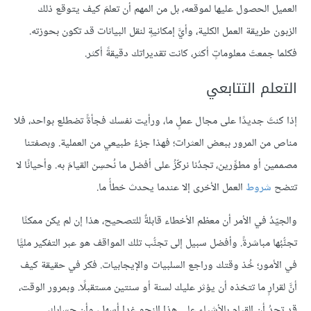
العميل الحصول عليها لموقعه، بل من المهم أن تعلمَ كيف يتوقع ذلك
الزبون طريقة العمل الكلية، وأيَّ إمكانيةٍ لنقل البيانات قد تكون بحوزته.
فكلما جمعتَ معلوماتٍ أكثر، كانت تقديراتك دقيقةً أكثر.
التعلم التتابعي
إذا كنتَ جديدًا على مجال عملٍ ما، ورأيت نفسك فجأةً تضطلع بواحد، فلا
مناص من المرور ببعض العثرات؛ فهذا جزءٌ طبيعي من العملية. وبصفتنا
مصممين أو مطوِّرين، تجدُنا نركّزُ على أفضل ما نُحسِن القيامَ به. وأحيانًا لا
تتضح
شروط
العمل الأخرى إلا عندما يحدث خطأٌ ما.
والجيّدُ في الأمر أن معظم الأخطاء قابلةٌ للتصحيح، هذا إن لم يكن ممكنًا
تجنُّبُها مباشرةً. وأفضل سبيل إلى تجنُّب تلك المواقف هو عبر التفكير مليًّا
في الأمور؛ خُذ وقتك وراجع السلبيات والإيجابيات. فكر في حقيقة كيف
أنَّ لقرارٍ ما تتخذه أن يؤثر عليك لسنة أو سنتين مستقبلًا. وبمرور الوقت،
قد تجدُ أن القيام بالأشياء على هذا النحو غدا أسهل، وأن حسابك