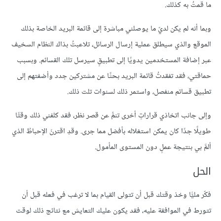
ما قمتُ به كذلك.
وبما أنه لم يكن لديّ ما يوصلني مباشرة إلى قائمة البريد الخاصة بذلك
الموقع والذي سيطلق عملية إرسال الرسائل، تلاعبتُ بذاك النظام السخيف
عبر إضافة المستخدمين يدويًا إلى تطبيقٍ سيرسل تلك القسائم. وبسبب
حماقتي، فقد تفقدتُ قائمة البريد بحثًا عن مشتركين جدد وأضفتهم إلى
تطبيق قسائم منفصل، واستمر ذلك لسنوات تلت ذلك.
وإلى جانب اتخاذي قراراتٍ أخرى تنمُّ عن قصر نظر، فقد كلفني ذلك وقتًا
طويلًا جدًا كان يمكن استغلاله بأفضل مما جرى. وقدِ اقترنَ الإحباطُ الذي
ألمَّ بي بنتيجة عملٍ دون المستوى المأمول.
الحل
فكّر مليًّا وخذ وقتك قبل أن تتولى القيام بما لا ترغب في فعله قبل أن
تتورط في الموافقة عليه، فقد يكون عليك التعايش مع نتائج ذلك لوقت