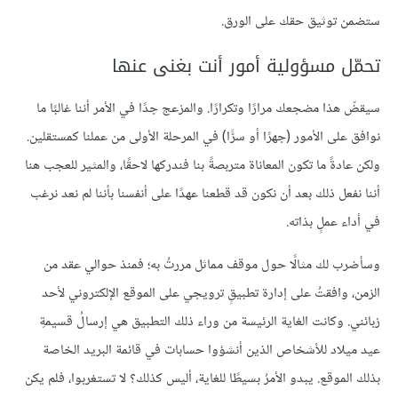
ستضمن توثيق حقك على الورق.
تحمّل مسؤولية أمور أنت بغنى عنها
سيقضّ هذا مضجعك مرارًا وتكرارًا. والمزعج جدًا في الأمر أننا غالبًا ما
نوافق على الأمور (جهرًا أو سرًّا) في المرحلة الأولى من عملنا كمستقلين.
ولكن عادةً ما تكون المعاناة متربصةً بنا فندركها لاحقًا، والمثير للعجب هنا
أننا نفعل ذلك بعد أن نكون قد قطعنا عهدًا على أنفسنا بأننا لم نعد نرغب
في أداء عملٍ بذاته.
وسأضرب لك مثالًا حول موقف مماثل مررتُ به؛ فمنذ حوالي عقد من
الزمن، وافقتُ على إدارة تطبيقٍ ترويجي على الموقع الإلكتروني لأحد
زبائني. وكانت الغاية الرئيسة من وراء ذلك التطبيق هي إرسالُ قسيمةِ
عيد ميلاد للأشخاص الذين أنشؤوا حسابات في قائمة البريد الخاصة
بذلك الموقع. يبدو الأمرُ بسيطًا للغاية، أليس كذلك؟ لا تستغربوا، فلم يكن