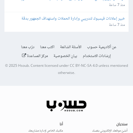
البيع
منذ 7 ساعة
خبير إعلانات فيسبوك لتدريبي وإدارة الحملات واستهداف الجمهور بدقة
منذ 7 ساعة
عن أكاديمية حسوب
الأسئلة الشائعة
اكتب معنا
درّب معنا
إرشادات الاستخدام
بيان الخصوصية
مركز المساعدة
© 2025
Hsoub
.
Content licensed under
CC BY-NC-SA 4.0
unless mentioned
otherwise.