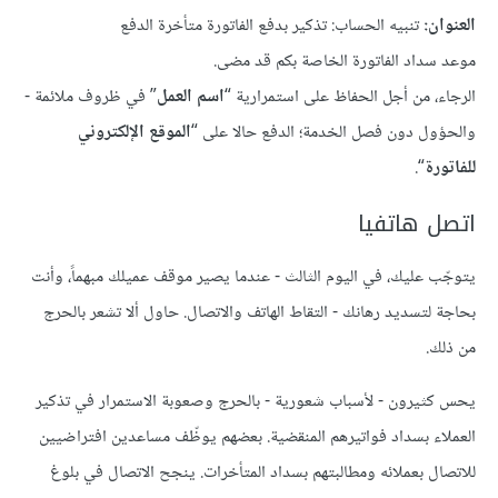
العنوان:
تنبيه الحساب: تذكير بدفع الفاتورة متأخرة الدفع
موعد سداد الفاتورة الخاصة بكم قد مضى.
الرجاء، من أجل الحفاظ على استمرارية “
اسم العمل
” في ظروف ملائمة -
والحؤول دون فصل الخدمة؛ الدفع حالا على “
الموقع الإلكتروني
للفاتورة
“.
اتصل هاتفيا
يتوجّب عليك، في اليوم الثالث - عندما يصير موقف عميلك مبهماً، وأنت
بحاجة لتسديد رهانك - التقاط الهاتف والاتصال. حاول ألا تشعر بالحرج
من ذلك.
يحس كثيرون - لأسباب شعورية - بالحرج وصعوبة الاستمرار في تذكير
العملاء بسداد فواتيرهم المنقضية. بعضهم يوظّف مساعدين افتراضيين
للاتصال بعملائه ومطالبتهم بسداد المتأخرات. ينجح الاتصال في بلوغ