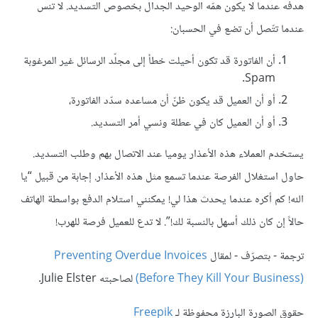
هدفه عندما لا يكون همّه الوحيد الجدال بخصوص التسديد. لا تنس
عندما تتّصل أن تضع في الحسبان:
أن الفاتورة قد تكون أحيلت خطأ إلى مجلّد الرسائل غير المرغوبة
Spam.
أو أن العميل قد يكون ظنّ أن مساعده سدّد الفاتورة،
أو أن العميل كان في عطلة ونسي أمر التسديد.
يستخدم العملاء هذه الأعذار يوميا عند الاتصال بهم وطلب التسديد.
حاول استغلال الفرصة عندما تسمع مثل هذه الأعذار. إجابة من قبيل “يا
الله! كم أكره عندما يحدث هذا لي! يمكنني استلام الدفع بواسطة الهاتف
حالاً إن كان ذلك أسهل بالنسبة لك!”. لا تدع للعميل فرصة للهرب!
ترجمة - بتصرّف - لمقال
Preventing Overdue Invoices
(Before They Kill Your Business)
لصاحبته Julie Elster.
حقوق الصورة البارزة محفوظة لـ
Freepik