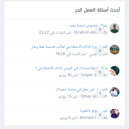
أحدث أسئلة العمل الحر
سؤال بخصوص منصة بعيد
3
Ibrahim Almahdy · نشر
الثلاثاء في 23:22
أهمية دورة الذكاء الاصطناعي لطالب هندسة نفط وغاز
5
الشيخ العربي · نشر
السبت في 18:26
ما أهم أربعة مسارات في كورس الذكاء الاصطناعي؟
5
Sniper Shaker · نشر
30 يوليو
الحصول على عمل في منصة خمسات
1
Omar Abdallh · نشر
15 يوليو
طبيب مولع بالتقنية
3
Ahmed Yahia6 · نشر
6 يوليو