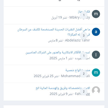
فكرة جهاز
1
Mbkry Hgazy · نشر
19 أبريل
ما هي أفضل التقنيات الحديثة المستخدمة للكشف عن السرطان
في مراحله المبكرة؟
3
Abdelaziz Tahir · نشر
8 مارس
تسويق الأفكار الابتكارية والعثور على الشركاء المناسبين
1
احمد حموده · نشر
1 مارس 2025
مشروع الواح شمسية
2
Mohammad Awali · نشر
25 فبراير 2025
الاسهم وتخصصاته وفريق والهندسة المالية الخ
2
Fahd Ggg · نشر
9 فبراير 2025