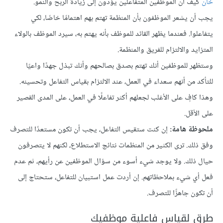
خان
كيف أن الموظفين المتفاعلين يؤدون إلى زيادة الربح والنمو.
يجب أن يشعر الموظفون بأن المنظمة تهتم بهم اهتمامًا خاصًا، لكي
يتفاعلوا. فعندما يظهر القائد للموظف بأنه يهتم به، سيرد الموظف بالولاء
المتزايد والالتزام للفريق والمنظمة.
وستظهر للموظفين أنك تهتم بصدق بصالحهم وأنك تبذل جهدًا واعيًا
للتأكد من أنهم سعداء في العمل، عند الالتزام بقياس التفاعل وتحسينه.
وهذا كافٍ على الأغلب لجعلهم أكثر تفاعلًا في العمل، على المدى القصير
على الأقل.
ملحوظة هامة:
إن كنت ستقيس التفاعل، يجب أن تكون مستعدًا للتصرف
وفق ذلك. ترى الكثير من المنظمات نتائج الاستطلاع، لكنهم لا يتصرفون
حيال ذلك. ولا يوجد شيء أسوء من سؤال الموظفين عن رأيهم، ثم عدم
فعل أي شيء بملاحظاتهم. إن أردت عمل استبيان للتفاعل، ستحتاج إلى
أن تكون جاهزًا للتصرف.
طرق لقياس فاعلية موظفيك