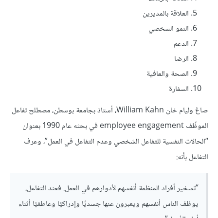
العلاقة بالمديرين
النمو الشخصي
الدعم
الرضا
الصحة والعافية
السفارة
صاغ وليام خان William Kahn، أستاذ بجامعة بوسطن، مصطلح تفاعل
الموظّف employee engagement في بحثه عام 1990 بعنوان
“الحالات النفسية للتفاعل الشخصي وعدم التفاعل في العمل”، وعرف
التفاعل بأنه:
“تسخير أفراد المنظمة أنفسهم لأدوارهم في العمل. فعند التفاعل،
يوظف الناس أنفسهم ويعبرون عنها جسديًا وإدراكيًا وعاطفيًا أثناء