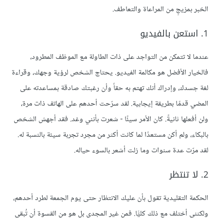
الخبر بمزيجٍ من المراعاة والتعاطف.
1. استعن بالفيديو
عندما لا تتمكن من التواجد على ذات الطاولة مع الموظف المطرود،
فالخيار الأفضل هو مكالمة الفيديو. يحتاج الشخص لرؤية وجهك، وقراءة
لغة جسدك، وإدراك أنك تهتم به حقاً وأن رغبتك صادقة بمساعدته على
المضي قدمًا بطريقة إيجابية. لقد سرّحت أحدهم على الهاتف ذات مرة،
ولن أفعلها ثانيةً. كان الأمر سيئًا - شعرت بأنني وغد. فقد أجهش الشخص
بالبكاء، ولم أكن مستعدًا لما كانت أكثر من مجرد تجربة سيئة بالنسبة له.
لقد مرّت عدة سنوات وما زلت أشعر بالسوء حياله.
2. لا تنتظر
الحكمة التقليدية تقول بأن عليك الانتظار حتى يوم الجمعة لطرد أحدهم،
ولكنني أختلف مع ذلك كليًّا. فمن غير المجدي بل هو من القسوة أن تُبقي