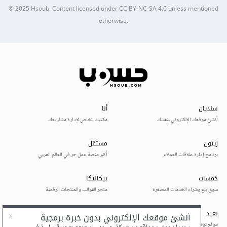
© 2025
Hsoub
.
Content licensed under
CC BY-NC-SA 4.0
unless mentioned
otherwise.