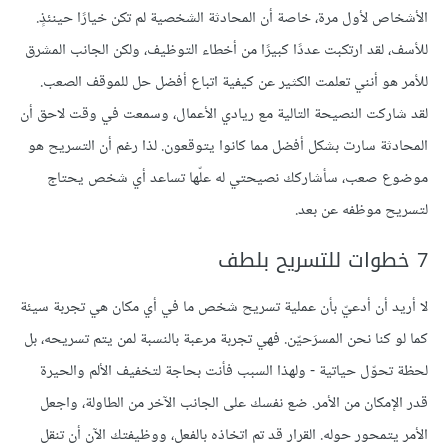
الأشخاص لأول مرة، خاصة أن المحادثة الشخصية لم تكن خيارًا حينئذٍ.
للأسف، لقد ارتكبت عددًا كبيرًا من أخطاء التوظيف، ولكن الجانب المشرق
للأمر هو أنني تعلمت الكثير عن كيفية اتباع أفضل حل للموقف الصعب.
لقد شاركت النصيحة التالية مع ريادي الأعمال، وسمعت في وقت لاحق أن
المحادثة سارت بشكل أفضل مما كانوا يتوقعون. لذا رغم أن التسريح هو
موضوع صعب، سأشاركك نصيحتي له علّها تساعد أي شخص يحتاج
لتسريح موظفه عن بعد.
7 خطوات للتسريح بلطف
لا أريد أن أدعيّ بأن عملية تسريح شخص ما في أي مكان هي تجربة سيئة
كما لو كنا نحن المسرَحيّن. فهي تجربة مرعبة بالنسبة لمن يتم تسريحه، بل
لحظة تحوّل حياتية - ولهذا السبب فأنت بحاجة لتخفيف الألم والحيرة
قدر الإمكان من الأمر. ضع نفسك على الجانب الآخر من الطاولة، واجعل
الأمر يتمحور حوله. القرار قد تم اتخاذه بالفعل، ووظيفتك الآن أن تنقل