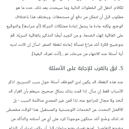
للكلام. انتقل إلى الخطوات التالية وما سيحدث بعد ذلك. حدد ما هو
مطلوب قبل أن تتمكن من دفع أي مستحقات. ويختلف هذا باختلاف
الوضع، ولكنه عادة ما يشمل إعادة ممتلكات الشركة (أو شراءها) والتوقيع
على اتفاقية إنهاء الخدمة. و من الجيد أيضًا التذكير باتفاقية السريّة. قمّ
بتوضيح فكرة أنك مراعٍ لمسألة إعادته لنقطة الصفر. اسأل إن كانت لديه
أية أسئلة عند الانتهاء من شرحك، ثم ...(أنت تعرف البقية).
5. ابقَ بالقرب للإجابة على الأسئلة
عند هذه النقطة، قد يكون لدى الموظف أسئلة حول سبب التسريح. اذكر
الأسباب فقط إن سأل. إذا قمت بذلك بشكلٍ صحيح، سيعلم بأن القرار قد
أتخذ ولا مجال للتراجع عنه، لذا فمن غير المجدي مناقشة السبب - بل
الأفضل التحدث عن الخدمات اللوجستية والمستقبل. هذا الوقت مخصصٌ
له، لذلك وضّح أنك ستكون موجودًا للرد على أي من أسئلته والتأكد من
وضوح التفاصيل. امنح نفسك بضع ساعات قبل أن يكون لديك أي التزامٍ