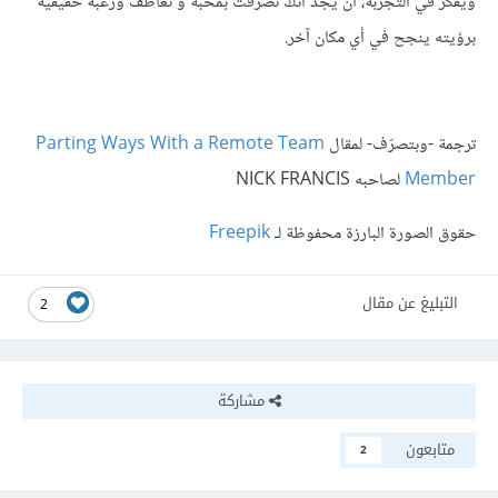
ويفكر في التجربة، أن يجد أنك تصرفت بمحبة و تعاطف ورغبة حقيقية
برؤيته ينجح في أي مكان آخر.
ترجمة -وبتصرّف- لمقال
Parting Ways With a Remote Team
Member
لصاحبه NICK FRANCIS
حقوق الصورة البارزة محفوظة لـ
Freepik
التبليغ عن مقال
2
مشاركة
متابعون
2