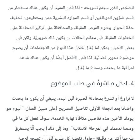
للشخص الذي سيتم تسريحه - لذا فمن المفيد أن يكون هناك مستشار من
قسم شؤون الموظفين أو قسم الموارد البشرية ممن يستطيعون تخفيف
حدّة الحوار، وشرح الفرص المقبلة، والمحافظة على تركيز المحادثة على
الخطوات المقبلة. في معظم الحالات لن يكون ذاك ضروريًا، ولكن في
بعض الأحيان يمكن لما يُقال خلال هذا النوع من الاجتماعات أن يصبح
موضوع دعوى قضائية. لذا فمن الأفضل أيضًا أن يكون هناك شاهد
لمراقبة ما يحدث وسماع ما يُقال.
4. ادخل مباشرةً في صلب الموضوع
لا تراوغ أو تشرع بمحادثة قصيرة قبل البدء. ينبغي أن يكون ما يحدث
واضحًا بعد الجملة الأولى. تفاصيل التسريح (على سبيل المثال، "اليوم هو
يومك الأخير، هذه تفاصيل مكافأة نهاية الخدمة، سوف نفعل كل ما في
وسعنا لدعمك في المرحلة الانتقالية"، وما إلى ذلك) يجب ألّا يستغرق
شرحها أكثر من دقيقة -حاول تغطية كل شيء قبل أن تمنحه فرصة