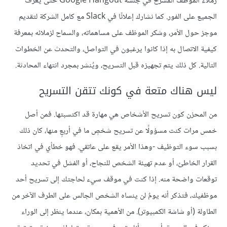
زملاء الموظف المسرّح في جلسة Google Hangout حتى يعرف
الجميع على الفور. كما نشارك إعلانًا في Slack مع كامل الشركة لتقديم
موجز حول الأمر، وشكر الموظف على مساهماته، والسماح لزملائه بمعرفة
كيفية الاتصال به إذا كانوا يرغبون في التواصل، والتحدث عن الخطوات
التالية. كل ذلك يتم تجهيزه قبل التسريح، ويُنشر بمجرد انتهاء المحادثة.
ليس هناك متعة في كونك تتقن التسريح
من المحزن كون تسريح الأشخاص هي مهارة قد اكتسبتها. فمن أصل
خمس مرات كنت مسؤولًا عن تسريح شخصٍ ما في أربعٍ منها، كان ذلك
بسبب سوء التوظيف -وهذا الأمر يقع على عاتقي. فهو خطأي في اتخاذ
القرار الخاطئ، أو عدم تهيئة الشخص للنجاح، أو الفشل في تحديد
توقعات واضحة منه. إذا كنت في موقف سيء لحاجتك إلى تسريح أحد
موظفيك، فتذكر أنه يومٌ لن ينساه الشخص الجالس على الطرف الآخر من
الطاولة (أو شاشة الكمبيوتر). من الأهمية بمكان، عندما ينظر إلى الوراء