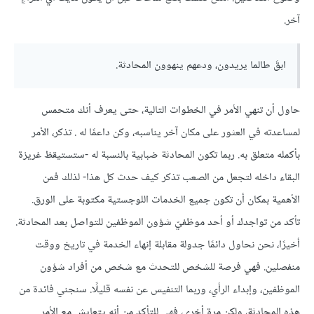
آخر.
ابقَ طالما يريدون، ودعهم ينهوون المحادثة.
حاول أن تنهي الأمر في الخطوات التالية، حتى يعرف أنك متحمس
لمساعدته في العثور على مكان آخر يناسبه، وكن داعمًا له . تذكر، الأمر
بأكمله متعلق به. ربما تكون المحادثة ضبابية بالنسبة له -ستستيقظ غريزة
البقاء داخله لتجعل من الصعب تذكر كيف حدث كل هذا- لذلك فمن
الأهمية بمكان أن تكون جميع الخدمات اللوجستية مكتوبة على الورق.
تأكد من تواجدك أو أحد موظفيّ شؤون الموظفين للتواصل بعد المحادثة.
أخيرًا، نحن نحاول دائمًا جدولة مقابلة إنهاء الخدمة في تاريخ ووقت
منفصلين. فهي فرصة للشخص للتحدث مع شخص من أفراد شؤون
الموظفين، وإبداء الرأي، وربما التنفيس عن نفسه قليلًا. سنجني فائدة من
هذه المحادثة، ولكن مرة أخرى، فهي للتأكد من أنه يتعايش مع الأمر.