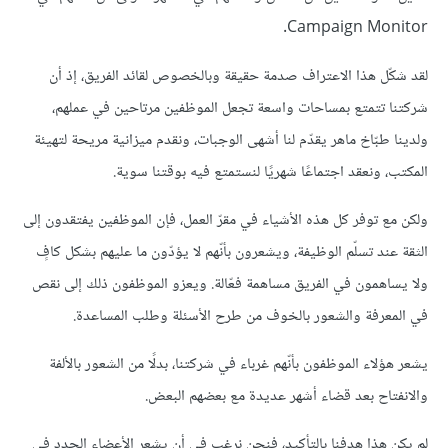
Campaign Monitor.
لقد شكّل هذا الاعتراف صدمة حقيقة وبالخصوص لقائد الفريق، إذ أن
شركتنا تتمتع بمساحات واسعة تجعل الموظفين مرتاحين في عملهم،
ولدينا طبّاخ ماهر يقدّم لنا أشهى الوجبات، ونقدم ميزانية مريحة لتهيئة
المكتب، ونعقد اجتماعًا شهريًا لنستمتع فيه بوقتنا سوية.
ولكن مع توفر كل هذه الأشياء في مقرّ العمل، فإن الموظفين يفتقدون إلى
الثقة عند تسلّم الوظيفة، ويشعرون بأنّهم لا يؤدّون ما عليهم بشكل كافٍ
ولا يساهمون في الفريق مساهمة فعّالة. ويعزو الموظفون ذلك إلى نقص
في المعرفة والشعور بالخوف من طرح الأسئلة وطلب المساعدة.
يشعر هؤلاء الموظفون بأنّهم غرباء في شركتنا، بدلًا من الشعور بالألفة
والانفتاح بعد قضاء أشهر عديدة مع بعضهم البعض.
لم يكن هذا هدفنا بالتأكيد، فنحن نرغب في أن يشعر الأعضاء الجدد في