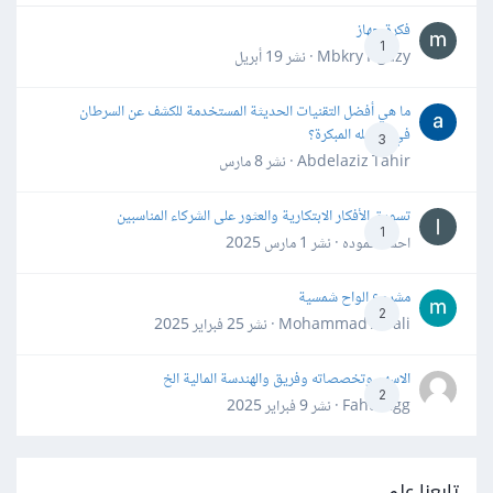
فكرة جهاز
1
Mbkry Hgazy · نشر
19 أبريل
ما هي أفضل التقنيات الحديثة المستخدمة للكشف عن السرطان
في مراحله المبكرة؟
3
Abdelaziz Tahir · نشر
8 مارس
تسويق الأفكار الابتكارية والعثور على الشركاء المناسبين
1
احمد حموده · نشر
1 مارس 2025
مشروع الواح شمسية
2
Mohammad Awali · نشر
25 فبراير 2025
الاسهم وتخصصاته وفريق والهندسة المالية الخ
2
Fahd Ggg · نشر
9 فبراير 2025
تابعنا على