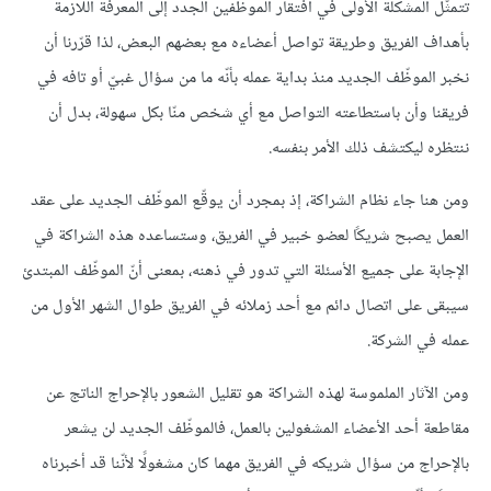
تتمثّل المشكلة الأولى في افتقار الموظفين الجدد إلى المعرفة اللازمة
بأهداف الفريق وطريقة تواصل أعضاءه مع بعضهم البعض، لذا قرّرنا أن
نخبر الموظّف الجديد منذ بداية عمله بأنّه ما من سؤال غبيّ أو تافه في
فريقنا وأن باستطاعته التواصل مع أي شخص منّا بكل سهولة، بدل أن
ننتظره ليكتشف ذلك الأمر بنفسه.
ومن هنا جاء نظام الشراكة، إذ بمجرد أن يوقّع الموظّف الجديد على عقد
العمل يصبح شريكًا لعضو خبير في الفريق، وستساعده هذه الشراكة في
الإجابة على جميع الأسئلة التي تدور في ذهنه، بمعنى أنّ الموظّف المبتدئ
سيبقى على اتصال دائم مع أحد زملائه في الفريق طوال الشهر الأول من
عمله في الشركة.
ومن الآثار الملموسة لهذه الشراكة هو تقليل الشعور بالإحراج الناتج عن
مقاطعة أحد الأعضاء المشغولين بالعمل، فالموظّف الجديد لن يشعر
بالإحراج من سؤال شريكه في الفريق مهما كان مشغولًا لأنّنا قد أخبرناه