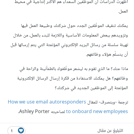
أظهرت الدراسات أن الموظفين السعداء هم الأكثر إنتاجية في محيط
العمل.
يمكنك تثقيف الموظّفين الجدد حول شركتك وطبيعة العمل فيها
وتزويدهم ببعض المعلومات الأساسية واللازمة للبدء بالعمل، من خلال
تهيئة سلسلة من رسائل البريد الإلكتروني المؤتمتة التي يتم إرسالها قبل
أن يتسلّم هؤلاء وظائفهم.
ماذا عنك؟ ما الذي تقوم به ليشعر موظّفوك بالطمأنينة والراحة في
وظائفهم؟ هل يمكنك الاستفادة من فكرة إرسال الرسائل الإلكترونية
المؤتمتة إلى الموظفين الجديد في شركتك؟
ترجمة -وبتصرف- للمقال
How we use email autoresponders
to onboard new employees
لصاحبته Ashley Porter.
التبليغ عن مقال
1