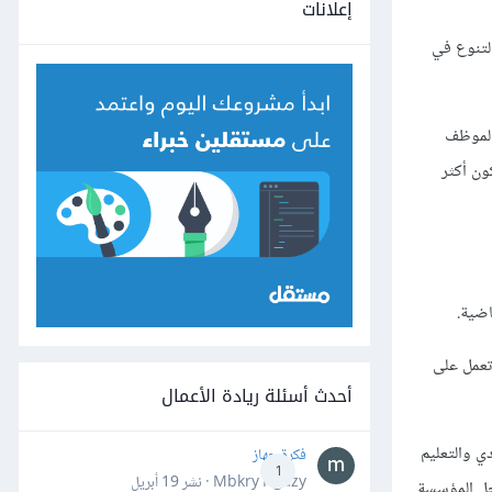
إعلانات
لتنوع في
فالموظف
ون أكثر
اضية.
 تعمل على
أحدث أسئلة ريادة الأعمال
ي والتعليم
فكرة جهاز
1
Mbkry Hgazy · نشر
19 أبريل
اخل المؤسسة