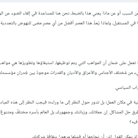
عن السبب أو عن ماذا يعني هذا بالضبط، نحن هنا للمساعدة في إلقاء الضوء عن ال
ي المستقبل، ولماذا يُعدُّ هذا العصر أفضل من أي عصرٍ مضى للنهوض بالتعددية ا
مة تعمل على ضمان أن المواهب التي يتم توظيفها، استبقاؤها وتطويرُها هي مواه
 من مُختلف الأجناس والأعراق والأديان والقدرات موجودٌ بين جُدران مؤسستك
واب السياسي.
قافية في مكان العمل؛ بل تدور حول النظر إلى ما وراءه؛ فيجب النظر إلى هذه المب
ق حل المشاكل. إن عملائك، وزبائنك وجمهورك، بل العالم بأسره مختلفٌ ومتنوعٌ
فيه؟
إذ يمكن القول إذن أن نجاحها أو فشلها مرهونٌ بثقافة شركتك.