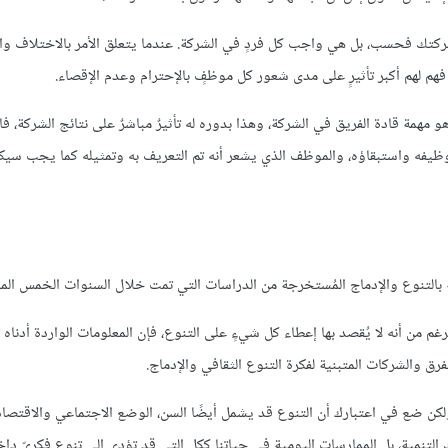
 شركتك فحسب، بل هي واجب كل فردٍ في الشركة. عندما يتعلق الأمر بالاختلاف وا
 فهم لهم أكبر تأثيرٍ على مدى شعور كل موظفٍ بالإحترام وعدم الإقصاء.
و مهمة قادة الفريق في الشركة، وهذا بدوره له تأثيرٌ مباشرٌ على نتائج الشركة، 
ل توظيفه واستبقاؤه، والموظف الذي يشعر أنه تم التعريف به وتمثيله كما يجب سيك
بالتنوع والإدماج المُستخرجة من الدراسات التي تمت خلال السنوات الخمس الم
م من أنه لا يُقصد بها إعطاء كل شيءٍ على التنوع، فإن المعلومات الواردة أدناه
ق والشركات المتبنية لفكرة التنوع الثقافي والإدماج.
لكن ضع في اعتبارك أن التنوع قد يشمل أيضًا السن، الوضع الاجتماعي والاقتصاد
التنمية، بل الممارسات اليومية في حياتنا ككل التي قد تؤدي إلى تنوع فكريّ د