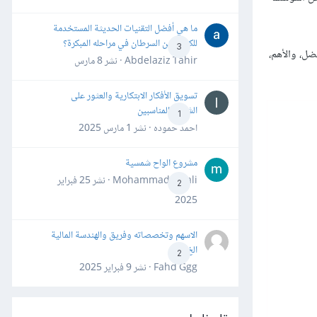
ما هي أفضل التقنيات الحديثة المستخدمة
للكشف عن السرطان في مراحله المبكرة؟
3
ضل، والأهم،
Abdelaziz Tahir · نشر
8 مارس
تسويق الأفكار الابتكارية والعثور على
الشركاء المناسبين
1
احمد حموده · نشر
1 مارس 2025
مشروع الواح شمسية
Mohammad Awali · نشر
25 فبراير
2
2025
الاسهم وتخصصاته وفريق والهندسة المالية
الخ
2
Fahd Ggg · نشر
9 فبراير 2025