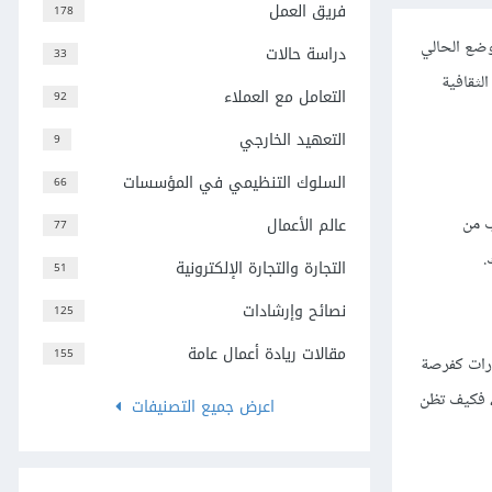
فريق العمل
178
وضع الحالي
دراسة حالات
33
لثقافية
التعامل مع العملاء
92
التعهيد الخارجي
9
السلوك التنظيمي في المؤسسات
66
ب من
عالم الأعمال
77
.
التجارة والتجارة الإلكترونية
51
نصائح وإرشادات
125
مقالات ريادة أعمال عامة
155
ادرات كفرصة
، فكيف تظن
اعرض جميع التصنيفات