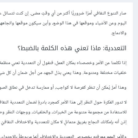
صار التنوع الثقافي أمرًا ضروريًّا أكثر من أي وقتٍ مضى. إن كنت تتسائل 
اليوم وعن الأشياء وموقعها في هذا الوضع، وأين سيكون موقعها واتجاهها ف
والادماج.
التعددية: ماذا تعني هذه الكلمة بالضبط؟
إذا تكلمنا عن الأمر وخصصناه بمكان العمل، فنقول أن التعددية تعني منظ
خلفيات مختلفة ومتنوعة. وهذا يعني بذل الجهد من أجل ضمان أن كل شيء
وهذا أمرٌ يُمكن أن تنظر كفرصة لا كواجب، أو ممارسة تدخل في نطاق الص
لا تدور الفكرة حول النظر إلى هذا الأمر كمجرد بادرةٍ لضمان التعددية الث
للاستفادة من مجموعة متنوعة من الخبرات، والخلفيات، ووجهات النظر وطر
إذن أنه بإمكانك النجاح بفريق متماثلٍ لا مكان للتعددية والاختلاف الثقافيّ 
والأمر المهم معرفته بخصوص التعددية والاختلاف أنها مربوطةٌ بالاحتواء، 