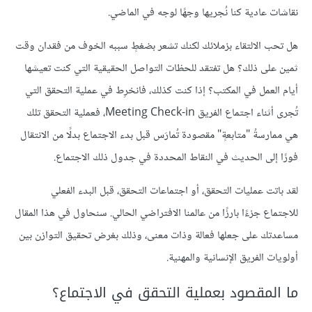
نقاشات عادية كنا نُجريها وجهًا لوجه في الماضي.
هل تحب الالتقاء بزملائك لكنك تشعر بضغطٍ سببه الخوف من فقدان وقت
ثمين على ذلك؟ هل تفتقد للحظات التواصل الحقيقية التي كنت تعيشها
أيام العمل في المكتب؟ إذا كنت كذلك، فانخرِط في عملية التحقق التي
تُجرى أثناء اجتماع الفريق Meeting Check-in، فعملية التحقق تلك
هي ممارسةُ "متابعةٍ" مقصودة تُمارَس قبل بدء الاجتماع بدلًا من الانتقال
فورًا إلى الحديث في النقاط المحددة في جدول ذلك الاجتماع.
لقد باتت عمليات التحقق، أو اجتماعات التحقق، قبل البدء الفعلي
للاجتماع جزءًا بارزًا من عالمنا الافتراضي الحالي. سنحاول في هذا المقال
مساعدتك على جعلها فعالة وذات معنى، وذلك بغرض تحقيق التوازن بين
أولويات الفريق الإنسانية والمهنية.
ما المقصود بعملية التحقق في الاجتماع؟