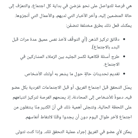
هي فرصة للتواصل على نحو عَرَضيّ في بداية كل اجتماع، والتعرّف إلى
حالة المنضمين إليه، وآخر الأخبار التي لديهم، والأعمال التي أنجزوها.
يمكنك فعل ذلك بطرق مختلفة تتضمَّن:
دقائق تركيز الذهن (أي التوقّف لأخذ نفس عميق عدة مرات قبل
البدء بالاجتماع).
طرح أسئلة فكاهية لكسر الجليد بين الزملاء المشاركين في
الاجتماع.
تقديم تحديثاتِ حالةٍ حول ما يشعر به أولئك الأشخاص.
يمثّل التحقق قبل اجتماع الفريق، أو قبل الاجتماعات الفردية بكل عضو
فيه، دعوةً للأشخاص إلى المحادثة، إذ يمنحهم الفرصة لتركيز انتباههم
على اللحظة الحالية، وتتجلى أهمية ذلك في أنّ الكثير مِنّا ينتقلون من
اجتماع لآخر طوال اليوم دون أن يجدوا وقتًا لالتقاط أنفاسهم.
يمكن لأي عضو في الفريق إجراء عملية التحقق تلك. وإذا كنت تتولى