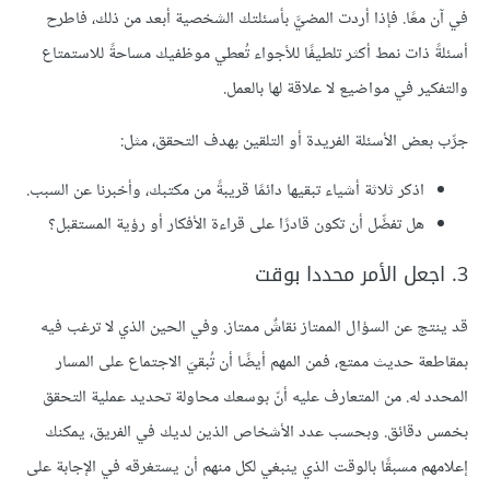
في آن معًا. فإذا أردت المضيَّ بأسئلتك الشخصية أبعد من ذلك، فاطرح
أسئلةً ذات نمط أكثر تلطيفًا للأجواء تُعطي موظفيك مساحةً للاستمتاع
والتفكير في مواضيع لا علاقة لها بالعمل.
جرِّب بعض الأسئلة الفريدة أو التلقين بهدف التحقق، مثل:
اذكر ثلاثة أشياء تبقيها دائمًا قريبةً من مكتبك، وأخبرنا عن السبب.
هل تفضِّل أن تكون قادرًا على قراءة الأفكار أو رؤية المستقبل؟
3. اجعل الأمر محددا بوقت
قد ينتج عن السؤال الممتاز نقاشٌ ممتاز. وفي الحين الذي لا ترغب فيه
بمقاطعة حديث ممتع، فمن المهم أيضًا أن تُبقيَ الاجتماع على المسار
المحدد له. من المتعارف عليه أنّ بوسعك محاولة تحديد عملية التحقق
بخمس دقائق. وبحسب عدد الأشخاص الذين لديك في الفريق، يمكنك
إعلامهم مسبقًا بالوقت الذي ينبغي لكل منهم أن يستغرقه في الإجابة على