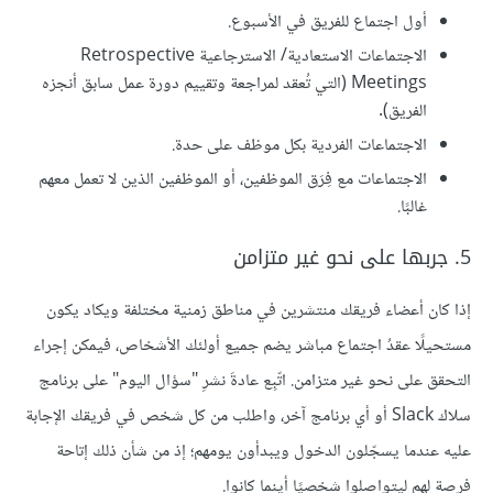
أول اجتماع للفريق في الأسبوع.
الاجتماعات الاستعادية/ الاسترجاعية Retrospective
Meetings (التي تُعقد لمراجعة وتقييم دورة عمل سابق أنجزه
الفريق).
الاجتماعات الفردية بكل موظف على حدة.
الاجتماعات مع فِرَق الموظفين، أو الموظفين الذين لا تعمل معهم
غالبًا.
5. جربها على نحو غير متزامن
إذا كان أعضاء فريقك منتشرين في مناطق زمنية مختلفة ويكاد يكون
مستحيلًا عقدُ اجتماع مباشر يضم جميع أولئك الأشخاص، فيمكن إجراء
التحقق على نحو غير متزامن. اتّبِع عادةَ نشرِ "سؤال اليوم" على برنامج
سلاك Slack أو أي برنامج آخر، واطلب من كل شخص في فريقك الإجابة
عليه عندما يسجّلون الدخول ويبدأون يومهم؛ إذ من شأن ذلك إتاحة
فرصة لهم ليتواصلوا شخصيًا أينما كانوا.