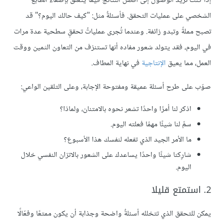
إذا كنت تريد الوصول إلى أفضل النتائج فيما يتعلق بإضفاء الطابع
الشخصي على عمليات التحقق. فأسئلةٌ مثل: "كيف حالك اليوم؟" قد
تصبح مملةً وتبدو زائفة. وعندما تُجرى عملياتُ تحققٍ سطحية عدة مرات
في اليوم، فقد يتولد شعور مفاده أنها تستنزف من التعاون الثمين ووقت
العمل، مما يعيق
الإنتاجية
في نهاية المطاف.
صوّب على طرح أسئلة عميقة ومفتوحة الإجابة، وعلى التلقين الواعي:
اذكر لنا أمرًا واحدًا تشعر نحوه بالامتنان، ولماذا؟
سمِّ لنا شيئًا مهمًا فعلته اليوم.
ما الأمر الجيد الذي تفعله لنفسك هذا الأسبوع؟
شارِكنا شيئًا واحدًا يساعدك على الشعور بالاتزان النفسي خلال
اليوم.
2. استمتع قليلا
يمكن للتحقق الذي تتخلله أسئلةٌ واضحة وجذابة أن يكون ممتعًا وفعّالًا