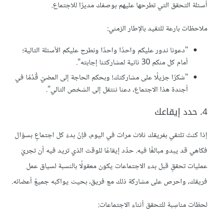
أسئلة التحقق التي تطرحها عليهم بوصفك مديرًا للاجتماع.
ملاحظات بارعة للتقيد بالإطار الزمني:
"دعونا ندور عليكم واحدًا واحدًا ونطرح عليكم الأسئلة التالية؛
أمام كل منكم 30 ثانية لمشاركتنا إجابته".
"شكرًا جزيلًا على مشاركتك! وبحكم الحاجة إلى المضيّ قُدُمًا في
أجندة هذا الاجتماع، دعنا ننتقل إلى الشخص التالي".
4. حدد إيقاعك
إذا كنتَ تلتقي بفريقك ثلاث مرات في اليوم، فإنّ بدءَ كل اجتماعٍ بسؤال
فكاهي قد يبدو مبالغًا فيه. حدِّد إيقاعًا للوقت الذي تريد فيه أن تجريَ
عمليات تحققٍ قبل بدء الاجتماعات يكون معقولًا بالنسبة لسياق عمل
فريقك، واحرص على مشاركة ذلك مع فريق، بحيث يواكبه جميعُ أعضائه.
لحظات مناسِبة للتحقق أثناء الاجتماعات: