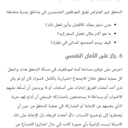
التحقق غير المتزامن لفِرَق الموظفين المنتشرين في مناطق زمنية مختلفة:
متى تنجر عملَك الأفضل، وأين تفعل ذلك؟
ما هو أكثر مكان تفضّل السفر إليه؟
كيف يبدو المجتمع المثالي في نظرك؟
6. ركز على الأمان النفسي
احرص على توفير مساحة آمنة لموظفيك في مسألة التحقق هذه، واجعل
كل عملية تحققٍ خلال الاجتماع اختياريةً بالكامل. فسواءً كان أو لم يكن
لدى أحد أعضاء الفريق إجابات على أسئلتك، أو لا يريدون أن تُسلّط عليهم
الأضواء، أو ببساطة لا يستمتعون بالمشاركة؛ فينبغي أن تُتاح لهم حرية
النأي بنفسهم عن الإجابة أو المشاركة في عملية التحقق من دون أن
يُضطروا إلى توضيح الأسباب. ذكِّر أعضاء فريقك بأنّ الإجابة على تلك
الاسئلة ليست إلزاميةً بأي صورة كانت في حال اختاروا الامتناعَ عن