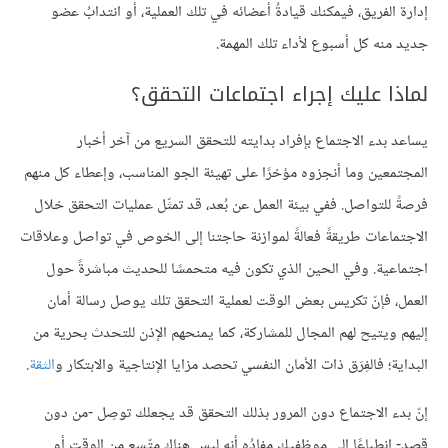
إدارة الفريق، فيمكنك قيادةُ أعضائه في تلك العملية، أو انتدابُ عضو
جديد منه كل أسبوع لأداء تلك المهمة.
لماذا عليك إجراء اجتماعات التحقق؟
يساعد بدء الاجتماع بإفراد بدايته للتحقق السريع من آخر أخبار
المجتمعين وما أنجزوه مؤخرًا على تهيئة الجو المناسب، وإعطاء كل منهم
فرصةً للتواصل. ففي بيئة العمل عن بُعد، قد تمثّل عمليات التحقق خلال
الاجتماعات طريقةً فعالةً لموازنة حاجتنا إلى الخوص في تواصل وعلاقات
اجتماعية. وفي الحين الذي تكون فيه متحمسًا للحديث مباشرةً حول
العمل، فإنّ تكريس بعض الوقت لعملية التحقق تلك يوصل رسالة أمان
إليهم ويتيح لهم المجال للمشاركة، كما يمنحهم الإذن للتحدث بحرية من
البداية؛ فالفِرَق ذات الأمان النفسي تحصد مزايا الإنتاجية والابتكار و
الثقة
.
إنّ بدء الاجتماع دون المرور بذلك التحقق قد يجعلك توصِل -من دون
قصد- انطباعًا إلى موظفيك مفادُه أنه ليس هناك متّسع من الوقت أو