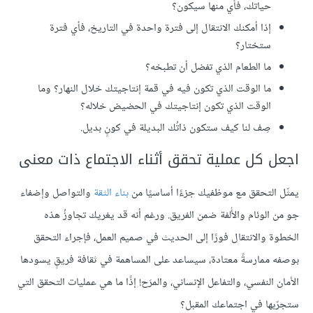
حياتك، فأي منها سيكون؟
إذا أمكنك الانتقال إلى فترة واحدة في التاريخ، فأي فترة
ستختار؟
ما الطعام الذي تفضل أن تطبخه؟
ما الوقت الذي تكون فيه في قمة إنتاجيتك خلال النهار؟ وما
الوقت الذي تكون إنتاجيتك في الحضيض خلاله؟
صِف لنا كيف ستكون ذاتُك البديلة في كونٍ بديل.
اجعل كل عملية تحقق أثناء الاجتماع ذات معنى
يمثّل التحقق مع موظفيك جزءًا أساسيًا من
بناء الثقة
والتواصل وإضفاء
جو من الوئام والأُلفة ضمن الفريق. ورغم أنه قد يغريك تجاوزُ هذه
الخطوة والانتقال فورًا إلى الحديث في صميم العمل، فإجراء التحقق
بوصفه ممارسةً معتادة، سيساعد على المساهمة في ثقافة فريقٍ يسودها
الأمان النفسي، والتفاعل الإنساني، والمرَح! إذًا ما هي عمليات التحقق التي
ستجرّبها في اجتماعك المقبل؟