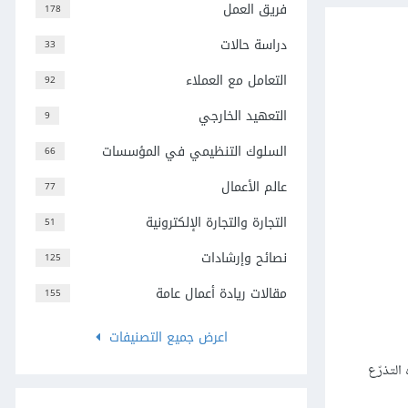
فريق العمل
178
دراسة حالات
33
التعامل مع العملاء
92
التعهيد الخارجي
9
السلوك التنظيمي في المؤسسات
66
عالم الأعمال
77
التجارة والتجارة الإلكترونية
51
نصائح وإرشادات
125
مقالات ريادة أعمال عامة
155
اعرض جميع التصنيفات
التذرّع