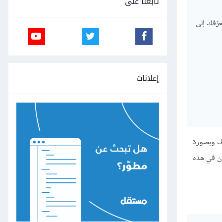
تابعنا على
 بعض النصائح، ونعرّفك إلى
إعلانات
رّف وبصورة
 التي جعلتهم يسجّلون في هذه