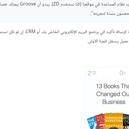
"نقولها وبكل صراحة، فقد سئمنا من سماع تعليقات العملاء عن مدى سوء نظام المساعدة في م
تحمّسون بشدّة لتجربته".
كيف تقوم بهذا دون الاستعانة بمطوّر: يمكنك ببساطة أن تختار هذه الرسالة كرسالة تأكيد في برنامج البريد الإ
عميل يسجّل للمرة الأولى.