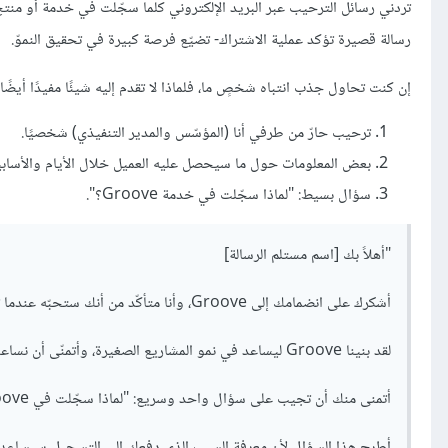
تردني رسائل الترحيب عبر البريد الإلكتروني كلّما سجّلت في خدمة أو من
رسالة قصيرة تؤكد عملية الاشتراك- تضيّع فرصة كبيرة في تحقيق النموّ.
إن كنت تحاول جذب انتباه شخصٍ ما، فلماذا لا تقدم إليه شيئًا مفيدًا أيضً
ترحيب حارّ من طرفي أنا (المؤسّس والمدير التنفيذي) شخصيًا.
بعض المعلومات حول ما سيحصل عليه العميل خلال الأيام والأسابيع
سؤال بسيط: "لماذا سجّلت في خدمة Groove؟".
"أهلاً بك [اسم مستلم الرسالة]
أشكرك على انضمامك إلى Groove، وأنا متأكّد من أنك ستحبّه عندما تتلمّس سهولة تقديم دعم فنّي شخصيّ ورائع لكل عميل من عملائك.
لقد بنينا Groove ليساعد في نمو المشاريع الصغيرة، وأتمنّى أن نساعدك في تحقيق ذلك.
أتمنى منك أن تجيب على سؤال واحد وسريع: "لماذا سجّلت في Groove؟"، إن لم يكن لديك مانع طبعًا.
أطرح هذا السؤال لأن معرفة السبب الذي دفعك إلى التسجيل سيساعدن