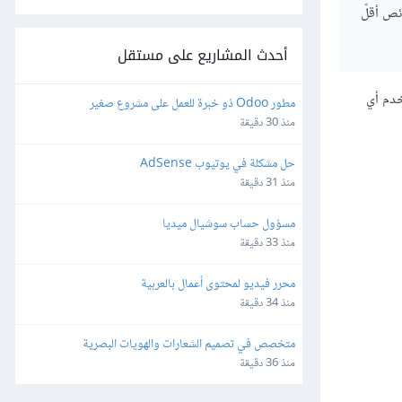
وقعنا (كنّا نستخدم ZD). يبدو أن Groove يمتلك خصائص أقلّ
أحدث المشاريع على مستقل
لكتروني الخاصّ بك، أو CRM، إن لم تكن تستخدم أي
مطور Odoo ذو خبرة للعمل على مشروع صغير
منذ 30 دقيقة
حل مشكلة في يوتيوب AdSense
منذ 31 دقيقة
مسؤول حساب سوشيال ميديا
منذ 33 دقيقة
محرر فيديو لمحتوى أعمال بالعربية
منذ 34 دقيقة
متخصص في تصميم الشعارات والهويات البصرية
منذ 36 دقيقة