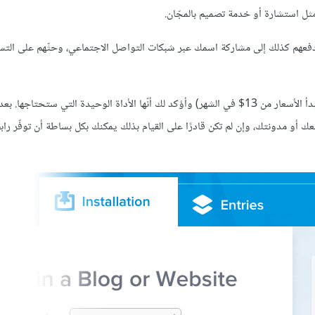
مثل استشارة أو خدمة تصميم بالمجّان.
 ودفعهم كذلك إلى مشاركة اسمك عبر شبكات التواصل الاجتماعي، وحثّهم على الت
(تبدأ الأسعار من 13$ في الشهر) وأؤكد لك أنّها الأداة الوحيدة التي ستحتاجها. ب
منحها إلى زوّارك، يمكنك تضمين كود Javascript في موقعك أو مدونتك، وإن لم تكن قادرًا على القيام بذلك يمكنك بكل بساطة أن توفّر ر