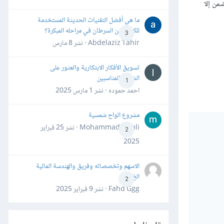
من إلا
ما هي أفضل التقنيات الحديثة المستخدمة
للكشف عن السرطان في مراحله المبكرة؟
3
Abdelaziz Tahir · نشر
8 مارس
تسويق الأفكار الابتكارية والعثور على
الشركاء المناسبين
1
احمد حموده · نشر
1 مارس 2025
مشروع الواح شمسية
Mohammad Awali · نشر
25 فبراير
2
2025
الاسهم وتخصصاته وفريق والهندسة المالية
الخ
2
Fahd Ggg · نشر
9 فبراير 2025