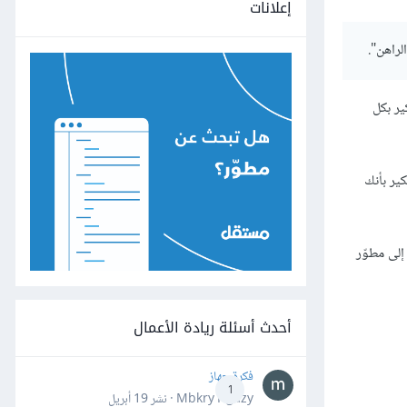
إعلانات
لراهن".
ير بكل
ير بأنك
إلى مطوّر
أحدث أسئلة ريادة الأعمال
فكرة جهاز
1
Mbkry Hgazy · نشر
19 أبريل