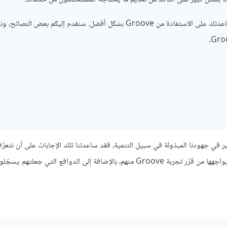
بالمناسبة سنرسل إليك خلال الأسابيع القليلة القادمة بعض الرسائل لمساعدتك على الاستفادة من Groove بشكل أفضل. سنقدم إليكم
كبير في جهودنا المبذولة في سبيل التنمية، فقد ساعدتنا تلك الإجابات على أن نتع
دقيقة على المشاعر التي يكنّها العملاء للمنتج، وعلى طبيعة المشاكل التي يواجهها من قرّر تجربة Groove منهم، بالإضافة إلى الدوافع