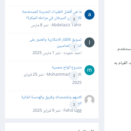
ما هي أفضل التقنيات الحديثة المستخدمة
للكشف عن السرطان في مراحله المبكرة؟
3
Abdelaziz Tahir · نشر
8 مارس
تسويق الأفكار الابتكارية والعثور على
الشركاء المناسبين
1
احمد حموده · نشر
1 مارس 2025
القيام به
مشروع الواح شمسية
Mohammad Awali · نشر
25 فبراير
2
2025
الاسهم وتخصصاته وفريق والهندسة المالية
الخ
2
Fahd Ggg · نشر
9 فبراير 2025