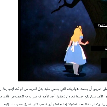
الفريق أن يحدد الأولويات التي ينبغي عليه بذل المزيد من الوقت لإنجازها، ر
مور الأساسية، لكن حينما تحاول تحقيق أحد الأهداف على وجه الخصوص فأنت بح
. وتذكر دائمًا هذه المقولة: إذا لم تعلم أين تذهب فكل الطرق ستوصلك إليه.