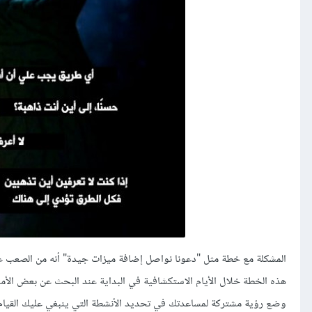
المشكلة مع خطة مثل "دعونا نواصل إضافة ميزات جيدة" أنه من الصعب على 
هذه الخطة خلال الأيام الاستكشافية في البداية عند البحث عن بعض الأ
وضع رؤية مشتركة لمساعدتك في تحديد الأنشطة التي ينبغي عليك القيام بها