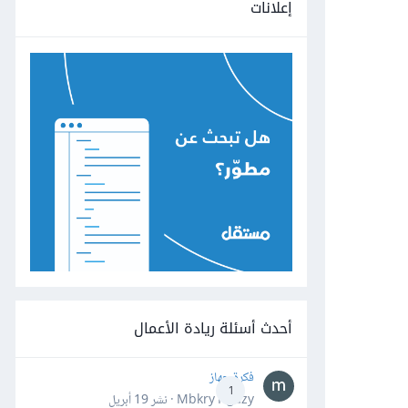
إعلانات
أحدث أسئلة ريادة الأعمال
فكرة جهاز
1
Mbkry Hgazy · نشر
19 أبريل