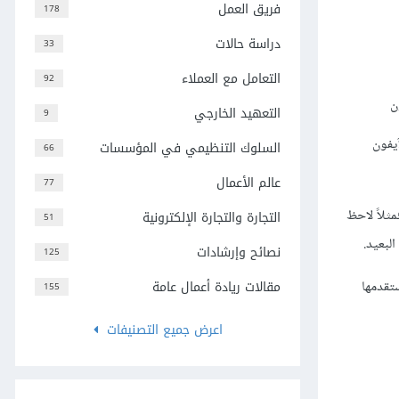
فريق العمل
178
دراسة حالات
33
التعامل مع العملاء
92
ن
التعهيد الخارجي
9
آيفون
السلوك التنظيمي في المؤسسات
66
عالم الأعمال
77
ثلاً لاحظ
التجارة والتجارة الإلكترونية
51
لبعيد.
نصائح وإرشادات
125
تقدمها
مقالات ريادة أعمال عامة
155
اعرض جميع التصنيفات