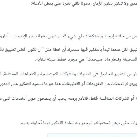
 ولا تتغيّر بتغير الزّمان، دعونا نلقي نظرة على بعض الأمثلة:
الناس من خلاله إيجاد واستكشاف أي شيء قد يرغبون بشرائه عبر الإنترنت – أمازو
لتطبيق، لكن عندما تبدأ بالتفكير فيها ستدرك أن خطة مثل "أن نكون أفضل تطبيق لل
 السخيفة وننظر ماذا سيحدث" هي مجرد خطط سيئة للغاية.
ن التغيير الحاصل في التقنيات والشبكات الاجتماعية والاتجاهات المختلفة. فم
ر لم تتحدّث عن التغريدات أو التّطبيقات، هذا هو ما نسميه التفكير على المدى ا
ية أو الشركات المنافسة فقط، فالأمر برمته يجب أن يتمحور حول الخدمات التي س
ت حتّى ترهن مُستقبلك، فيجدر بك إعادة التّفكير فيما تُحاوله بناءه.