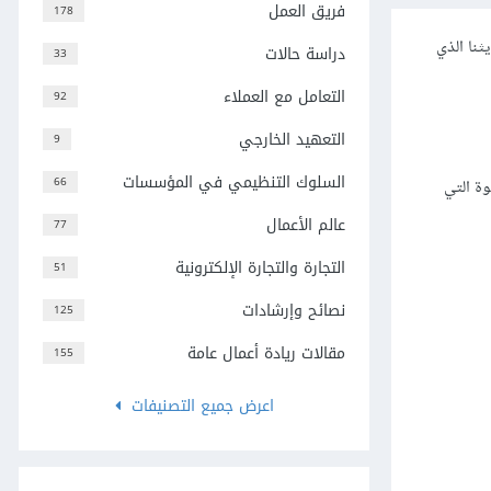
فريق العمل
178
ب عن Buffer. لمّا شارفنا نهاية حديثنا الذي
دراسة حالات
33
التعامل مع العملاء
92
التعهيد الخارجي
9
السلوك التنظيمي في المؤسسات
66
وة التي
عالم الأعمال
77
التجارة والتجارة الإلكترونية
51
نصائح وإرشادات
125
مقالات ريادة أعمال عامة
155
اعرض جميع التصنيفات