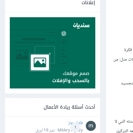
إعلانات
 فكرة
ات مثل: من
سيد على التخطيط وأفضل نسبة لذلك في اعتقادي ستكون 95 بالمئة للتجسيد
أحدث أسئلة ريادة الأعمال
ته التي لا
فكرة جهاز
1
Mbkry Hgazy · نشر
19 أبريل
قِل معه التركيز،