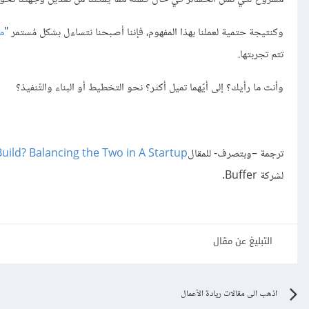
وكنتيجة حتمية لعملنا بهذا المفهوم، فإننا أصبحنا نتساءل بشكل مُستمر "
ما
تتم تجربتها.
وأنت ما رأيك؟ إلى أيّهما تميل أكثر؟ نحو التخطيط أو البناء والتّنفيذ؟
ترجمة –وبتصرف- للمقال
Build? Balancing the Two in A Startup
لشركة Buffer.
التبليغ عن مقال
اذهب الى مقالات ريادة الأعمال