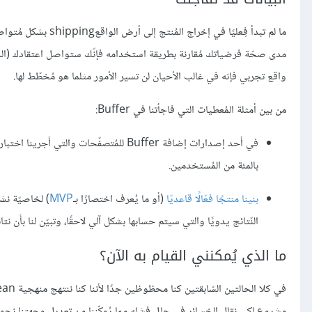
ما لم تبدأ فِعليًا 
مدى صحّة فرضياتك مُقارنة بطريقة استخدامه فإنّك ستواصل اعتقادك (الذي عا
واقع تجربي فإنه في غالب الأحيان لن تسير الأمور مثلما هو مُخطّط لها.
من بين أمثلة المُعطيات التي فاجأتنا في Buffer:
بالمئة من المُستخدمين.
بنينا منتجًا فعّالًا قاعديّا
(أو ما يُعرف اختصارًا بـ
MVP
) لخاصيّة نش
النّتائج يدويًا والتي سيتم حسابها بشكل آلي لاحقًا، وتبيّن لنا بأن نتائج العملية ستكون 
ما الذي يُمكنني القيام به الآن؟
مشروع لكي نقلل الخسائر في حال فشله مما يُمكّننا من تعديل وجهتنا نحو 