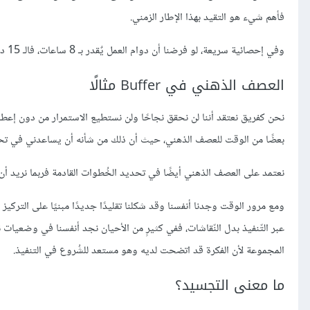
فأهم شيء هو التقيد بهذا الإطار الزمني.
وفي إحصائية سريعة، لو فرضنا أن دوام العمل يٌقدر بـ 8 ساعات، فالـ 15 دقيقة تُقدر بحوالي 3 بالمئة من مُجمل ساعات العمل وهذا من دون شك يُعتبر زمنًا مثاليًا.
العصف الذهني في Buffer مثالًا
نحن كفريق نعتقد أننا لن نحقق نجاحًا ولن نستطيع الاستمرار من دون إعطاء
بعضًا من الوقت للعصف الذهني، حيث أن ذلك من شأنه أن يساعدني في ت
نعتمد على العصف الذهني أيضًا في تحديد الخُطوات القادمة فربما نريد أن ن
ومع مرور الوقت وجدنا أنفسنا وقد شكلنا تقليدًا جديدًا مبنيًا على التركيز
عبر التّنفيذ بدل النّقاشات، ففي كثيرٍ من الأحيان نجد أنفسنا في وضعيات
المجموعة لأن الفكرة قد اتضحت لديه وهو مستعد للشُروع في التنفيذ.
ما معنى التجسيد؟