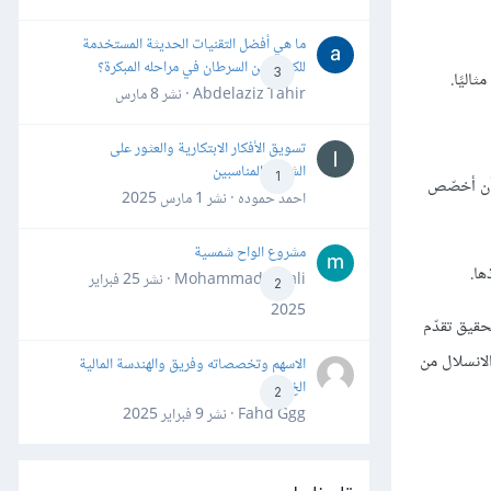
ما هي أفضل التقنيات الحديثة المستخدمة
للكشف عن السرطان في مراحله المبكرة؟
3
Abdelaziz Tahir · نشر
8 مارس
تسويق الأفكار الابتكارية والعثور على
الشركاء المناسبين
1
 أن أخصّص
احمد حموده · نشر
1 مارس 2025
مشروع الواح شمسية
ها.
Mohammad Awali · نشر
25 فبراير
2
2025
حقيق تقدّم
لانسلال من
الاسهم وتخصصاته وفريق والهندسة المالية
الخ
2
Fahd Ggg · نشر
9 فبراير 2025