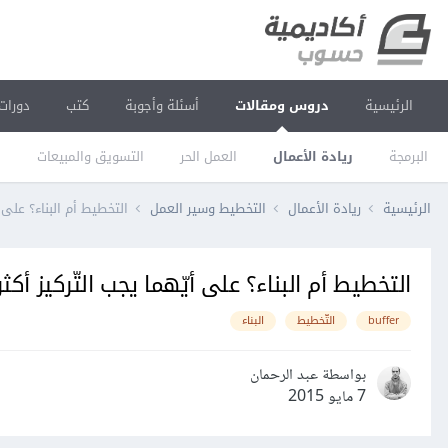
الرئيسية
دروس ومقالات
أسئلة وأجوبة
كتب
دورات
البرمجة
ريادة الأعمال
العمل الحر
التسويق والمبيعات
ا
الرئيسية
ريادة الأعمال
التخطيط وسير العمل
التخطيط أم البناء؟ على 
التخطيط أم البناء؟ على أيّهما يجب التّركيز أك
buffer
التّخطيط
البناء
بواسطة عبد الرحمان
7 مايو 2015