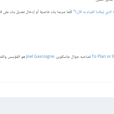
 الذي يُمكننا القيام به الآن؟
" كلّما شرعنا بناء خاصيّة أو إدخال تعديل بناء على 
To Plan or 
لصاحبه جوال جاسكوين.
Joel Gascoigne
هو المُؤسس والمُدي