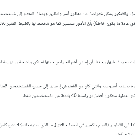
في إخراج المُنتج إلى أرض الواقعshipping بشكل مُتواصل، والتّفكير بشكل مُتواصل من منظور أسرع الطّرق لإيصال المُنتج إلى 
دة ما يكون خاطئًا) بأنّ الأمور ستسير كما هو مُخطط لها بالضبط. المُثير للانت
رة بريدية أسبوعية والتي كان من المُفترض إرسالها إلى جميع المُستخدمين. قمن
أفضل لو راسلنا 40 بالمئة من المُستخدمين فقط.
في كلا الحالتين السّابقتين كنا محظوظين جدًا لأننا كنا ننتهج منهجية Lean في التّطوير (القيام بالأمور في أبسط حالاتها). ما الذي يعنيه ذلك؟ لا 
نتائج أفضل.