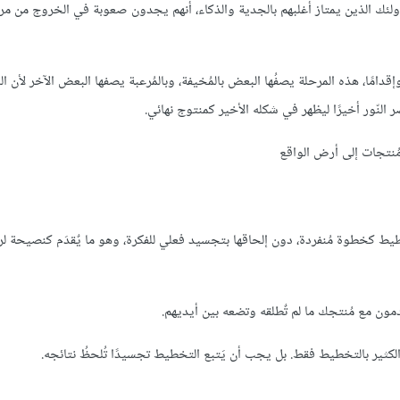
أولئك الذين يمتاز أغلبهم بالجدية والذكاء، أنهم يجدون صعوبة في الخروج من مر
قدامًا، هذه المرحلة يصفُها البعض بالمُخيفة، وبالمُرعبة يصفها البعض الآخر لأن ال
لنّور أخيرًا ليظهر في شكله الأخير كمنتوج نهائي.
مُنتجات إلى أرض الواقع
ط كخطوة مُنفردة، دون إلحاقها بتجسيد فعلي للفكرة، وهو ما يٌقدَم كنصيحة لرو
ن مع مُنتجك ما لم تٌطلقه وتضعه بين أيديهم.
 الكثير بالتخطيط فقط. بل يجب أن يَتبع التخطيط تجسيدًا تُلحظُ نتائجه.