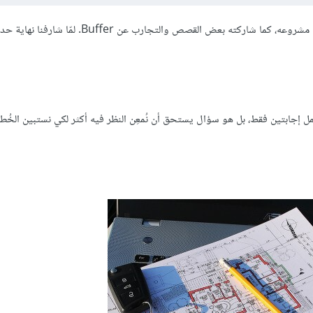
التقيت منذ فترة مع صاحب شركة ناشئة، وقضينا بعض الوقت نتحدث عن مشروعه، كما شاركته بعض القصص والتجار
ل إجابتين فقط، بل هو سؤال يستحق أن نُمعِن النظر فيه أكثر لكي نستبين الخُط