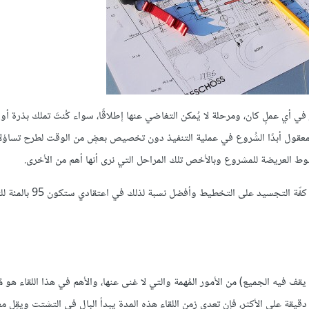
 أي عملٍ كان، ومرحلة لا يُمكن التغاضي عنها إطلاقًا، سواء كُنتَ تملك بذرة أو
معقول أبدًا الشُروع في عملية التنفيذ دون تخصيص بعضٍ من الوقت لطرح تساؤل
طوط العريضة للمشروع وبالأخص تلك المراحل التي نرى أنها أهم من الأخرى.
من خلال خبرتي في مجال المشاريع الناشئة يُمكنني الجَزم بضرورة تغليب كفّة التج
قف فيه الجميع) من الأمور المُهمة والتي لا غنى عنها، والأهم في هذا اللقاء هو مُد
جب أن تتجاوز ربع ساعة، حيث نحرص على ألا يتعدى زمن الاجتماع 15 دقيقة على الأكثر، فإن تعدى زمن اللقاء هذه المدة يبدأ البال في التشتت وي