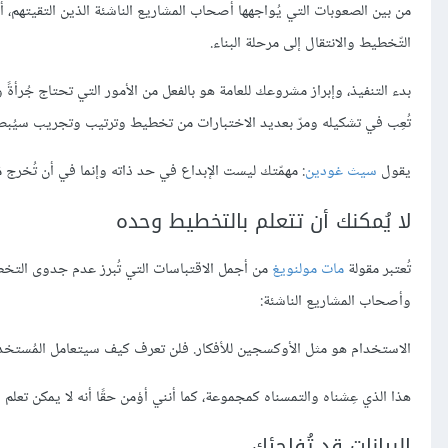
من بين الصعوبات التي يُواجهها أصحاب المشاريع الناشئة الذين التقيتهم، 
التّخطيط والانتقال إلى مرحلة البناء.
بدء التنفيذ، وإبراز مشروعك للعامة هو بالفعل من الأمور التي تحتاج جُرأةً وإ
تُعِب في تشكيله ومرّ بعديد الاختبارات من تخطيط وترتيب وتجريب سيُبصر ا
يقول
سيث غودين
: مهمّتك ليست الإبداع في حد ذاته وإنما في أن تُخرج 
لا يُمكنك أن تتعلم بالتخطيط وحده
تُعتبر مقولة
مات مولنويغ
من أجمل الاقتباسات التي تُبرز عدم جدوى التخطي
وأصحاب المشاريع الناشئة:
الاستخدام هو مثل الأوكسجين للأفكار. فلن تعرف كيف سيتعامل المُستخدمو
هذا الذي عِشناه والتمسناه كمجموعة، كما أنني أؤمن حقًا أنه لا يمكن تعلم
البيانات قد تُفاجئك