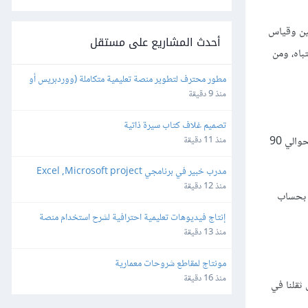
مُستخدمين وقياس
أحدث المشاريع على مستقل
باه، ومن
مطور محترف لتطوير منصة تعليمية متكاملة (ووردبريس أو 
برمجة خاصة)
منذ 9 دقيقة
تصميم غلاف كتاب سيرة ذاتية
في أحد إصدارات إضافة Buffer للمُتصفّحات والتي أجرينا اختبارات عديدة عليها، وجدنا بأن إحدى أهم الخواص حينها لم تكن واضحة ومفهومة لحوالي 90
منذ 11 دقيقة
مدرب خبير في برنامجي Excel ,Microsoft project
منذ 12 دقيقة
ا بحساب
إنتاج فيديوهات تعليمية احترافية لشرح استخدام منصة 
إلكترونية (Screen Recording Tutorial)
منذ 13 دقيقة
مونتاج لمقاطع شروحات معمارية
منذ 16 دقيقة
نضع كامل ثقلنا في