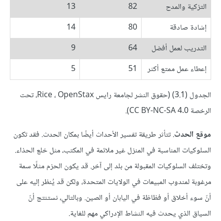
التزكية والمدح
82
13
إشادة صادقة
80
14
التدريب لعمل أفضل
64
9
إعطاء عمل ممتع أكثر
51
5
الجدول (3.1) (حقوق النشر لجامعة رايس Rice ، OpenStax، تحت
الرخصة CC BY-NC-SA 4.0).
موقع الحدث
. تتأثر طريقة تفسير الأحداث أيضًا بمكان الحدث. فقد تكون
السلوكيات المناسبة في المنزل غير ملائمة في المكتب، مثل خلع الحذاء.
وتختلف السلوكيات المقبولة من بلد إلى آخر. قد يكون الحزم مثلًا سمة
مرغوبة لمندوب المبيعات في الولايات المتحدة، ولكن قد يُنظر إليه على
أنّ سوء أخلاق أو فظاظة في اليابان أو الصين. وبالتالي، نستنتج أنّ
السياق الذي يحدث فيه النشاط الإدراكي مهم للغاية.