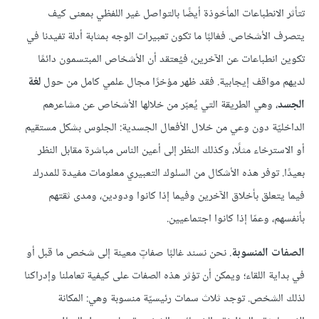
تتأثر الانطباعات المأخوذة أيضًا بالتواصل غير اللفظي بمعنى كيف
يتصرف الأشخاص. فغالبًا ما تكون تعبيرات الوجه بمثابة أدلة تفيدنا في
تكوين انطباعات عن الآخرين، فيُعتقد أن الأشخاص المبتسمون دائمًا
لديهم مواقف إيجابية. فقد ظهر مؤخرًا مجال علمي كامل من حول
لغة
الجسد
، وهي الطريقة التي يُعبّر من خلالها الأشخاص عن مشاعرهم
الداخليّة دون وعي من خلال الأفعال الجسدية: الجلوس بشكل مستقيم
أو الاسترخاء مثلًا، وكذلك النظر إلى أعين الناس مباشرة مقابل النظر
بعيدًا. توفر هذه الأشكال من السلوك التعبيري معلومات مفيدة للمدرك
فيما يتعلق بأخلاق الآخرين وفيما إذا كانوا ودودين، ومدى ثقتهم
بأنفسهم، وعمّا إذا كانوا اجتماعيين.
الصفات المنسوبة
. نحن نسند غالبًا صفاتٍ معينة إلى شخص ما قبل أو
في بداية اللقاء؛ ويمكن أن تؤثر هذه الصفات على كيفية تعاملنا وإدراكنا
لذلك الشخص. توجد ثلاث سمات رئيسيّة منسوبة وهي: المكانة