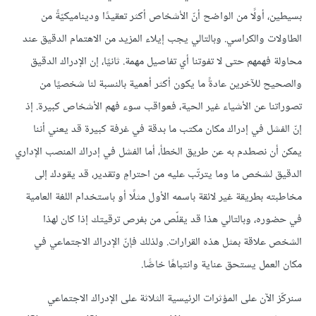
بسيطين، أولًا من الواضح أنّ الأشخاص أكثر تعقيدًا وديناميكيّةً من
الطاولات والكراسي. وبالتالي يجب إيلاء المزيد من الاهتمام الدقيق عند
محاولة فهمهم حتى لا تفوتنا أي تفاصيل مهمة. ثانيًا، إن الإدراك الدقيق
والصحيح للآخرين عادةً ما يكون أكثر أهمية بالنسبة لنا شخصيًا من
تصوراتنا عن الأشياء غير الحية، فعواقب سوء فهم الأشخاص كبيرة. إذ
إنّ الفشل في إدراك مكان مكتب ما بدقة في غرفة كبيرة قد يعني أننا
يمكن أن نصطدم به عن طريق الخطأ، أما الفشل في إدراك المنصب الإداري
الدقيق لشخص ما وما يترتّب عليه من احترامٍ وتقدير، قد يقودك إلى
مخاطبته بطريقة غير لائقة باسمه الأول مثلًا أو باستخدام اللغة العامية
في حضوره، وبالتالي هذا قد يقلّص من بفرص ترقيتك إذا كان لهذا
الشخص علاقة بمثل هذه القرارات. ولذلك فإنّ الإدراك الاجتماعي في
مكان العمل يستحق عناية وانتباهًا خاصًّا.
سنركّز الآن على المؤثرات الرئيسية الثلاثة على الإدراك الاجتماعي