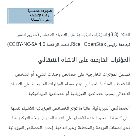
الشكل (3.3): المؤثرات الرئيسيّة على الانتباه الانتقائي (حقوق النشر
لجامعة رايس Rice ، OpenStax، تحت الرخصة CC BY-NC-SA 4.0).
المؤثرات الخارجية على الانتباه الانتقائي
تشتمل المؤثرات الخارجية على خصائص وصفات الشيء أو الشخص
المُلاحظ والمنشّط للحواس. تؤثر معظم المؤثرات الخارجية على الانتباه
الانتقائي بسبب خصائصها الفيزيائية أو خصائصها الديناميكية.
الخصائص الفيزيائية
. غالبًا ما تؤثر الخصائص الفيزيائية للأشياء نفسها
على كيفية استحواذ هذه الأشياء على انتباه المدرك. يوجَّه التركيز هنا
نحو الصفات الفريدة والمختلفة وغير العادية. إحدى الخصائص الفيزيائيّة