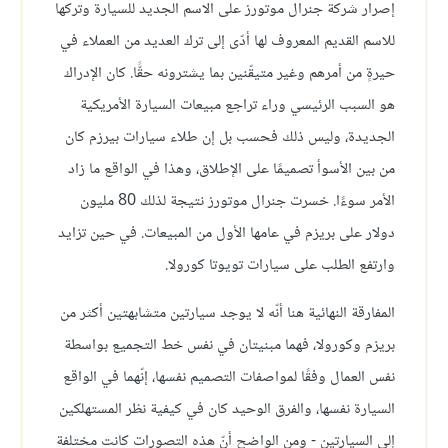
إصرار شركة جنرال موتورز على الاسم الجديد للسيارة وتركها
للاسم القديم المعروف لها أدّى إلى ترك العديد من العملاء في
حيرةٍ من أمرهم وغير متيقّنين بما يشترونه حقًّا. كان الإدراك
هو السبب الرئيسي وراء تراجع مبيعات السيارة الأمريكية
الجديدة، وليس ذلك فحسب بل إن طلاء سيارات بيرزم كان
من بين الأسوأ تصميمًا على الإطلاق، وهذا في الواقع ما زاد
الأمر سوءًا. خسرت جنرال موتورز نتيجة لذلك 80 مليون
دولار على بريزم في عامها الأول من المبيعات. في حين تزايد
وارتفع الطلب على سيارات تويوتا كورولا.
المفارقة النهائية هنا أنّه لا يوجد سيارتين متشابهتين أكثر من
بريزم وكورولا، فهما مبنيتان في نفس خط التجميع بواسطة
نفس العمال وفقًا لمواصفات التصميم نفسها، إنّهما في الواقع
السيارة نفسها، والفرق الوحيد كان في كيفية نظر المستهلكين
إلى السيارتين - ومن الواضح أنّ هذه التصورات كانت مختلفة