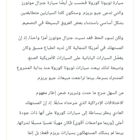
سيارة تويوتا كورولا فحسب بل أيضًا سيارة جنرال موتورز
والتي تدعى جيو بريزم. وستكون كلتا السيارتين متطابقتين
بشكل أساسي باستثناء بعض الفروق البسيطة في التصميم.
ولكن لسوء الحظ فقد نسيت جنرال موتورز أمرًا واحدًا، إذ إنّ
المستهلك في أمريكا الشمالية كان لديه انطباع مسبق وكان
يفضّل السيارات اليابانية على السيارات الأمريكية الصنع.
ونتيجة لذلك بيعت سيارات تويوتا كورولا منذ بداية المشروع
المشترك بسرعة، بينما تراجعت مبيعات جيو بريزم.
من السهل شرح ما حدث وتبريره ضمن إطار مفهوم
الاختلافات الإدراكيّة الذي شرحناه سابقًا. إذ إنّ المستهلك
العادي ينظر ببساطة إلى سيارات كورولا على أنها ذات جودة
أعلى (وربما مواصفات أقوى) فكان مهيئًا نفسيًّا مسبقًا لشرائها،
بينما لم يشكك المستهلكون بسيارات بريزم فقط؛ بل إنمّا