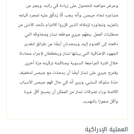
وعرض مواهبه للحصول على زيادة في راتبه. ويعبّر عن
مشاعره تجاه جيمس، وأنّه يجب ألّا يُدَقّق عليه لمجرد قيامه
بالمزيد وتجاوزه لزملائه الذين قرّروا الالتزام بالحد الأدنى من
متطلبات العمل. يتفهّم جيري موظفه تشاز ومخاوفه التي
دفعته إلى القدوم إليه، ويتحدثان أيضًا عن طرائق لتقدير
الجهود الإضافية التي يبذلها تشاز ويخطّطان لإجراء محادثة
خلال فترة المراجعة السنوية ومناقشة ترقيته مرّة أخرى.
يقترح جيري على تشاز أيضًا أن يتحدّث مع جيمس لتخفيف
حدّة سلوكه السلبي، ويرى أنّه في حال فهم جيمس الأسباب
الكامنة وراء تصرفات تشاز من الممكن أن يصبح أقل غيرة
وأقل شعورًا بالتهديد.
العملية الإدراكية