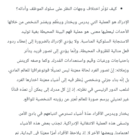
كيف تؤثّر اختلاف وجهات النظر على سلوك الموظف وأدائه؟
الإدراك هو العملية التي يدرس ويختار وينظّم ويفسّر الشخص من خلالها
الأحداث ليعطيها معنى. هو عملية فهم البيئة المحيطة بغية توليد
الاستجابة السلوكية المناسبة. ولا يؤدي الإدراك بالضرورة إلى إعطاء ردود
فعل مثالية للظروف المحيطة، وإنّما يؤدي إلى تصور فريد يتأثر
باحتياجات ورغبات وقيم واستعدادات المُدرك. وكما وصفه كريتش
وزملائه: إنّ تصور الفرد لحالة معيّنة ليس تمثيلًا فوتوغرافيًا للعالم المادي،
بل إنّه بناء جزئي وشخصي يُنظر فيه إلى أشياء معيّنة اختارها الفرد
لتلعب الدور الرئيسي في نظرته. إذ إنّ كل مدرك إلى يمكن أن نعدّه فنانًا
غير تمثيلي يرسم صورة للعالم تُعبّر عن رؤيته الشخصية للواقع.
يختار ويدرس الأفراد عدّة أشياء تسترعي انتباههم في بادئ الأمر،
وتسمّى هذه العملية الانتقائية الإدراكية. تجذب بعض هذه الأشياء
اهتمامنا، وبعضها الآخر لا. إذ يلاحظ الأفراد أمرًا معيّنًا في البداية، ثم