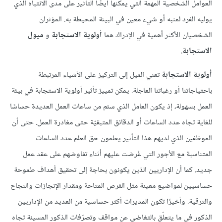
العوامل الشخصية المهمة التي يمكنها أيضًا التأثير على مدى الانتباه الذي
يوليه الفرد لمنبه أو شيء معين في البيئة المحيطة به. المؤثران
الشخصيان الأكثر أهمية في الإدراك هما
أولوية الاستجابة
و
ميول
الاستجابة
.
أولوية الاستجابة
تعني الميل إلى التركيز على الأشياء المرتبطة
باحتياجاتنا أو رغباتنا العاجلة. يمكن تمييز تأثير أولوية الاستجابة في بيئة
العمل بسهولة، إذ يكون العامل الذي سئم من ساعات العمل العديدة حساسًا
للغاية تجاه عدد الساعات أو الدقائق المتبقيّة حتى مغادرة العمل. حتى أن
الموظفين الذي لديهم هذا التأثير يعلمون حق العلم عدد الساعات
المتناسبة مع الأجور التي عُرضت عليهم أثناء تفاوضهم على عقد عمل
جديد. كما أن الإداريين الذين يكونون بحاجة إلى تحقيق أهداف طموحة
حساسيين لمواضيع معينة مثل الفرص المتاحة ومقدار الإنجازات والنجاح
والترقية. وأخيرًا تكون المديرات أكثر حساسية من العديد من الإداريين
الذكور في ما يتعلّق بالتغاضي عن مواقف وتصرّفات الذكور المسيئة تجاه