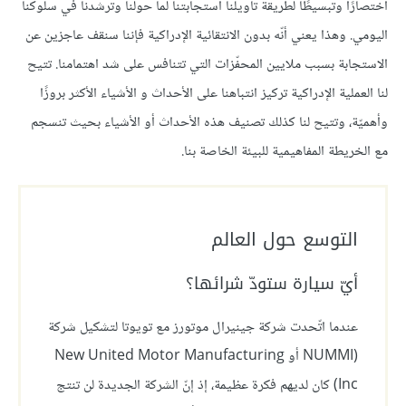
اختصارًا وتبسيطًا لطريقة تأويلنا استجابتنا لما حولنا وترشدنا في سلوكنا
اليومي. وهذا يعني أنّه بدون الانتقائية الإدراكية فإننا سنقف عاجزين عن
الاستجابة بسبب ملايين المحفّزات التي تتنافس على شد اهتمامنا. تتيح
لنا العملية الإدراكية تركيز انتباهنا على الأحداث و الأشياء الأكثر بروزًا
وأهميّة، وتتيح لنا كذلك تصنيف هذه الأحداث أو الأشياء بحيث تنسجم
مع الخريطة المفاهيمية للبيئة الخاصة بنا.
التوسع حول العالم
أيّ سيارة ستودّ شرائها؟
عندما اتّحدت شركة جينيرال موتورز مع تويوتا لتشكيل شركة
(NUMMI أو New United Motor Manufacturing
Inc) كان لديهم فكرة عظيمة، إذ إنّ الشركة الجديدة لن تنتج