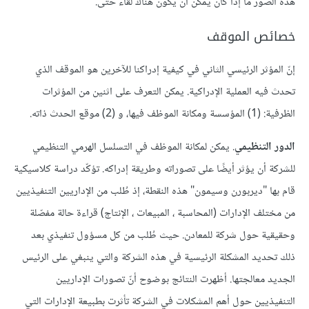
هذه الصور ما إذا كان يمكن أن يكون هناك لقاء حتى.
خصائص الموقف
إنّ المؤثر الرئيسي الثاني في كيفية إدراكنا للآخرين هو الموقف الذي
تحدث فيه العملية الإدراكية. يمكن التعرف على اثنين من المؤثرات
الظرفية: (1) المؤسسة ومكانة الموظف فيها، و (2) موقع الحدث ذاته.
الدور التنظيمي
. يمكن لمكانة الموظف في التسلسل الهرمي التنظيمي
للشركة أن يؤثر أيضًا على تصوراته وطريقة إدراكه. تؤكّد دراسة كلاسيكية
قام بها "ديربورن وسيمون" هذه النقطة، إذ طُلب من الإداريين التنفيذيين
من مختلف الإدارات (المحاسبة ، المبيعات ، الإنتاج) قراءة حالة مفصّلة
وحقيقية حول شركة للمعادن. حيث طُلب من كل مسؤول تنفيذي بعد
ذلك تحديد المشكلة الرئيسية في هذه الشركة والتي ينبغي على الرئيس
الجديد معالجتها. أظهرت النتائج بوضوح أنّ تصورات الإداريين
التنفيذيين حول أهم المشكلات في الشركة تأثرت بطبيعة الإدارات التي