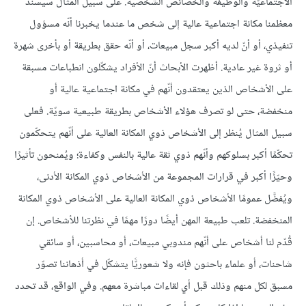
الاجتماعيّة والوظيفة والخصائص الشخصية. على سبيل المثال سيسند
معظمنا مكانة اجتماعية عالية إلى شخص ما عندما يخبرنا أنّه مسؤول
تنفيذي، أو أنّ لديه أكبر سجل مبيعات، أو أنّه حقق بطريقة أو بأخرى شهرة
أو ثروة غير عادية. أظهرت الأبحاث أنّ الأفراد يشكّلون انطباعات مسبقة
على الأشخاص الذين يعتقدون أنّهم في مكانة اجتماعية عالية أو
منخفضة، حتى لو تصرف هؤلاء الأشخاص بطريقة طبيعية سويّة. فعلى
سبيل المثال يُنظر إلى الأشخاص ذوي المكانة العالية على أنّهم يتحكّمون
تحكّمًا أكبر بسلوكهم وأنّهم ذوي ثقة عالية بالنفس وكفاءة؛ ويُمنحون تأثيرًا
وحيّزًا أكبر في قرارات المجموعة من الأشخاص ذوي المكانة الأدنى،
ويُفضَّل عمومًا الأشخاص ذوي المكانة العالية على الأشخاص ذوي المكانة
المنخفضة. تلعب طبيعة المهن أيضًا دورًا مهمًا في نظرتنا للأشخاص. إن
قُدّم لنا أشخاص على أنّهم مندوبي مبيعات، أو محاسبين، أو سائقي
شاحنات، أو علماء باحثون فإنه ولا شعوريًّا يتشكّل في أذهاننا تصوّر
مسبق لكل منهم وذلك قبل أي لقاءات مباشرة معهم. وفي الواقع، قد تحدد