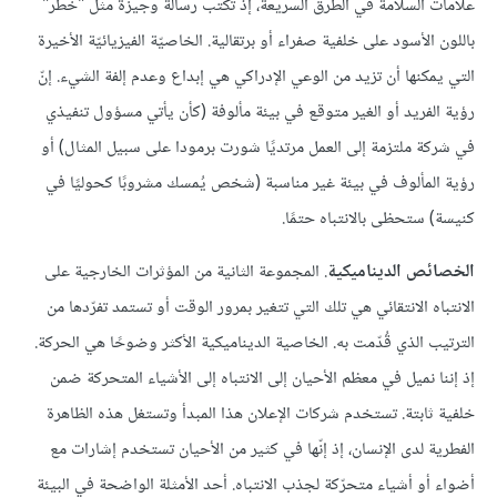
علامات السلامة في الطرق السريعة، إذ تُكتب رسالة وجيزة مثل "خطر"
باللون الأسود على خلفية صفراء أو برتقالية. الخاصيّة الفيزيائيّة الأخيرة
التي يمكنها أن تزيد من الوعي الإدراكي هي إبداع وعدم إلفة الشيء. إنّ
رؤية الفريد أو الغير متوقع في بيئة مألوفة (كأن يأتي مسؤول تنفيذي
في شركة ملتزمة إلى العمل مرتديًا شورت برمودا على سبيل المثال) أو
رؤية المألوف في بيئة غير مناسبة (شخص يُمسك مشروبًا كحوليًا في
كنيسة) ستحظى بالانتباه حتمًا.
الخصائص الديناميكية
. المجموعة الثانية من المؤثرات الخارجية على
الانتباه الانتقائي هي تلك التي تتغير بمرور الوقت أو تستمد تفرّدها من
الترتيب الذي قُدّمت به. الخاصية الديناميكية الأكثر وضوحًا هي الحركة.
إذ إننا نميل في معظم الأحيان إلى الانتباه إلى الأشياء المتحركة ضمن
خلفية ثابتة. تستخدم شركات الإعلان هذا المبدأ وتستغل هذه الظاهرة
الفطرية لدى الإنسان، إذ إنّها في كثير من الأحيان تستخدم إشارات مع
أضواء أو أشياء متحرّكة لجذب الانتباه. أحد الأمثلة الواضحة في البيئة