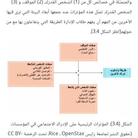
والمتمثّلة في خصائص كل من (1) الشخص المُدرَك، (2) الموقف، و (3)
الشخص المُدرِك. تمثّل هذه المؤثرات عند جمعها أبعاد البيئة التي نرى فيها
الآخرين. من المهم أن يفهم طلاب الإدارة الطريقة التي يتفاعلون بها مع من
حولهم(انظر الشكل 3.4).
الشكل (3.4): المؤثرات الرئيسية على الإدراك الاجتماعي في المؤسسات
(حقوق النشر لجامعة رايس Rice ، OpenStax، تحت الرخصة CC BY-