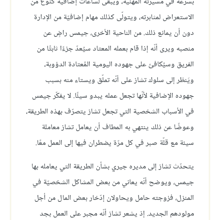
بسرعة في مسيرته المهنية، ويبقى لساعات إضافية كنوع من
الاستعراض لمثابرته، ويتولّى كذلك مهام إضافيّة من الإدارة
دون أن يمانع ذلك. من الناحية الأخرى، جيمس راضٍ عن
منصبه ويرى أنّه إذا قام بعمله المعتاد سيُعدّ جزءًا ثابتًا من
الفريق وسيُكافئ على جهوده اليومية المُعتادة الدؤوبة،
ويَنظر إلى سلوك تشاز على أنّه تملّق ويستاء منه بسبب
جهوده الإضافية لأنّها تجعل عمله يبدو سيئًا. لا يفكّر جيمس
في الأسباب الشخصية التي تجعل تشاز يتصرّف بهذه الطريقة،
وعوضًا عن ذلك ينتهي به المطاف أن يعامل تشاز معاملة
سيئة مع قلّة صبر في كل مرّة يضطران فيها إلى العمل معًا.
يتحدّث تشاز إلى مديره جيري بشأن الطريقة التي يعامله بها
جيمس، ويوضح أنّه يعاني من بعض المشاكل الشخصيّة في
المنزل، فزوجته حامل ويحاولان إدّخار بعض المال من أجل
مولودهم الجديد. إذ يشعر تشاز أنّه مجبر على العمل بجد