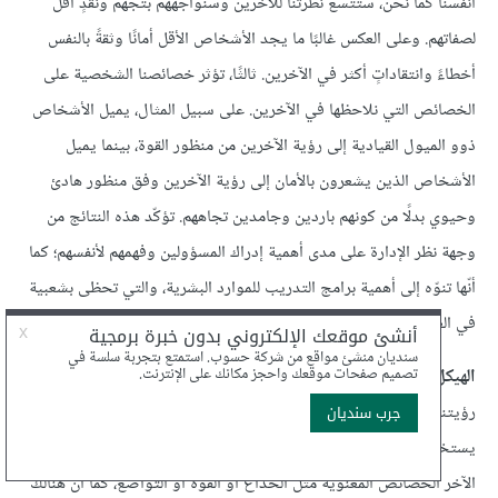
أنفسنا كما نحن، ستتّسع نظرتنا للآخرين وسنواجههم بتجهّم ونقدٍ أقل
لصفاتهم. وعلى العكس غالبًا ما يجد الأشخاص الأقل أمانًا وثقةً بالنفس
أخطاءً وانتقاداتٍ أكثر في الآخرين. ثالثًا، تؤثر خصائصنا الشخصية على
الخصائص التي نلاحظها في الآخرين. على سبيل المثال، يميل الأشخاص
ذوو الميول القيادية إلى رؤية الآخرين من منظور القوة، بينما يميل
الأشخاص الذين يشعرون بالأمان إلى رؤية الآخرين وفق منظور هادئ
وحيوي بدلًا من كونهم باردين وجامدين تجاههم. تؤكّد هذه النتائج من
وجهة نظر الإدارة على مدى أهمية إدراك المسؤولين وفهمهم لأنفسهم؛ كما
أنّها تنوّه إلى أهمية برامج التدريب للموارد البشرية، والتي تحظى بشعبية
في العديد من المؤسسات اليوم.
الهيكل المعرفي
. وهو من العوامل الأخرى التي تؤثر أيضًا على كيفية
رؤيتنا للأشخاص. يصف الأشخاص بعضهم البعض بطريقة مختلفة، إذ
يستخدم البعض الخصائص المادية مثل الطول، بينما يستخدم البعض
الآخر الخصائص المعنوية مثل الخداع أو القوة أو التواضع، كما أن هنالك