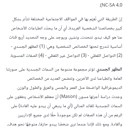
NC-SA 4.0).
إنّ الطريقة التي نُقيّم بها في المواقف الاجتماعية المختلفة تتأثر بشكل
كبير بخصائصنا الشخصية الفريدة، أي أن ما يحدّد انطباعات الأشخاص
عنا هو كيف نبدو، نتحدث، ونشير. ويوجد على وجه التحديد أربع فئات
أساسية تندرج تحتها الخصائص الشخصية وهي: (1) المظهر الجسدي -
(2) التواصل اللفظي - (3) التواصل غير اللفظي - (4) الصفات المنسوبة.
المظهر الجسدي
. تؤثر مجموعة متنوعة من السمات الجسدية على صورتنا
العامة وانطباعنا لدى الآخرين، وتتضمن العديد من الخصائص
الديموغرافية الواضحة مثل العمر والجنس والعرق والطول والوزن.
وجدت دراسة أجرتها مسون (Mason) أنّ معظم الأشخاص يتفقون على
السمات الجسدية للقائد المثالي (أي ما ينبغي أن يبدو عليه القادة) على
الرغم من أن هذه الصفات لم تكن موجودةً حقًّا لدى جميع الإداريين
والقادة. ومع ذلك فإننا عندما نرى شخصًا يبدو حازمًا، متوجّهًا نحو هدف،