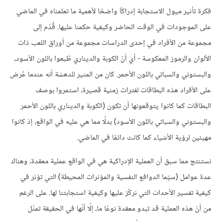
فكرة تأثير ميول الاستجابة إدراكًا واضحًا لأهمية ما تعلمناه في الماضي
على الموجودات في الوقت الحاضر وكيفية حكمنا عليها. قُدّم إلى
مجموعة من الأفراد في إحدى الدراسات مجموعة من أوراق اللعب ذات
الألوان والرموز المعكوسة - أي أنّ الكوبة والديناري طُبعوا باللون الأسود،
والبستوني والسباتي باللون الأحمر. كان من المثير للدهشة أنه عندما عُرض
على الأفراد هذه البطاقات لفترات زمنية قصيرة، استمروا بوصف
البطاقات كما كانوا يتوقعونها أن تكون (الكوبة والديناري باللون الأحمر
والبستوني والسباتي باللون الأسود) بدلًا مما هي عليه في الواقع، إذ كانوا
مهيئين لرؤية الأشياء كما كانت دائمًا في الماضي.
نستنتج مما سبق أن العملية الإدراكية هي في الواقع عملية معقدة، وهناك
عدة عوامل (سيّما الدوافع النفسية والمؤثرات المحيطة) التي تؤثر في
كيفية تفسير الأحداث التي نركّز عليها وكيفية استجابتنا لها. على الرغم
من أنّ هذه العملية قد تبدو معقدة نوعًا ما، إلّا أنّها في الحقيقة تمثّل