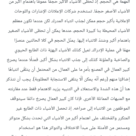
المهمة هي الحجم. إذ تحظى الأشياء الأكبر حجمًا عمومًا باهتمامٍ أكبر من
الأشياء الأصغر حجمًا. تستخدم شركات الإعلانات الإشارات واللوحات
الإعلانية بأكبر حجم ممكن لجذب انتباه المدرك. لكن عندما تكون معظم
الأشياء المحيطة بنا كبيرة الحجم، عندها يمكن أن تحظى الأشياء الصغير
باهتمام أكبر وشتدّ الانتباه إليها. يمثّل الحجم في كلا الحالتين عنصرًا
مهمًا في عملية الإدراك. تميل كذلك الأشياء البهيّة ذات الطابع الحيوي
والصاخبة والملوّنة كذلك إلى جذب الانتباه بشكل أكبر. فمثلًا عندما يصرخ
كبير العمال في المصنع بأمرٍ ما على العمال، من المحتمل أن يتلقّى انتباهًا
إضافيًا منهم (رغم أنّه يمكن ألّا يتلقى الاستجابة المطلوبة). يجب أن نتذكر
هنا أنّ هذه الشدة والاستعلاء في التنبيه يزيد الاهتمام فقط عند مقارنته
مع المنبهات المماثلة الأخرى. فإذا كان كبير العمال يصرخ دائمًا سيتوقف
الموظفون عن الانتباه إلى صراخه. إذ تحصل الأشياء ذات الطابع غير
المتكرر والمُختلف على اهتمام أكبر من الأشياء التي تحدث بشكل متواتر
ومستمر. من الأمثلة على مبدأ الاختلاف والتواتر هذا هو استخدام