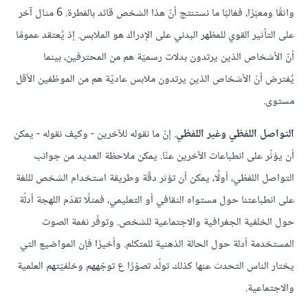
واثقًا ومعبّرًا، فغالبًا ما نستنتج أنّ هذا الشخص قائد بالفطرة. 6 مثال آخر
على التأثير القوي للمظهر البدني على الإدراك هو الملابس. إذ يُعتقد عمومًا
أنّ الأشخاص الذين يرتدون بدلات رسميّة هم من المحترفين، بينما
يُفترض أنّ الأشخاص الذين يرتدون ملابس عاديّة هم من الموظفين الأقل
مستوى.
التواصل اللفظي وغير اللفظي
. إنّ ما نقوله للآخرين - وكيف نقوله - يمكن
أن يؤثّر على انطباعات الآخرين عنّا. يمكن ملاحظة العديد من جوانب
التواصل اللفظي، أولًا، يمكن أن تؤثر دقّة وطريقة استخدام الشخص لللغة
على انطباعتنا حول مستواه الثقافي أو التعليمي، فمثلًا تقدّم اللهجة أدلّة
حول الخلفية الجغرافية والاجتماعية للشخص. وتوفّر نغمة الصوت
المستخدمة أدلة حول الحالة الذهنية للمتكلم. وأخيرًا فإن المواضيع التي
يختار الناس التحدث عنها كذلك تولّد تصوّرًا ع توجّههم وخلفيّتهم العلمية
والاجتماعية.