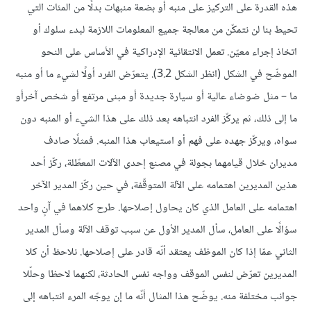
هذه القدرة على التركيز على منبه أو بضعة منبهات بدلًا من المئات التي
تحيط بنا لن نتمكّن من معالجة جميع المعلومات اللازمة لبدء سلوك أو
اتخاذ إجراء معيّن. تعمل الانتقائية الإدراكية في الأساس على النحو
الموضّح في الشكل (انظر الشكل 3.2). يتعرّض الفرد أولًا لشيء ما أو منبه
ما – مثل ضوضاء عالية أو سيارة جديدة أو مبنى مرتفع أو شخص آخرأو
ما إلى ذلك، ثم يركّز الفرد انتباهه بعد ذلك على هذا الشيء أو المنبه دون
سواه، ويركّز جهده على فهم أو استيعاب هذا المنبه. فمثلًا صادف
مديران خلال قيامهما بجولة في مصنع إحدى الآلات المعطّلة، ركّز أحد
هذين المديرين اهتمامه على الآلة المتوقّفة، في حين ركّز المدير الآخر
اهتمامه على العامل الذي كان يحاول إصلاحها. طرح كلاهما في آنٍ واحد
سؤالًا على العامل، سأل المدير الأول عن سبب توقف الآلة وسأل المدير
الثاني عمّا إذا كان الموظف يعتقد أنّه قادر على إصلاحها. نلاحظ أن كلا
المديرين تعرّض لنفس الموقف وواجه نفس الحادثة، لكنهما لاحظا وحلّلا
جوانب مختلفة منه. يوضّح هذا المثال أنّه ما إن يوجّه المرء انتباهه إلى