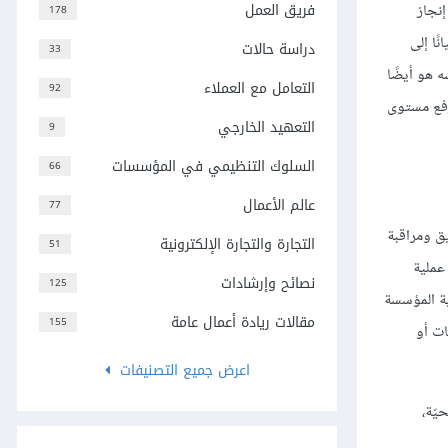
فريق العمل
إنجاز
178
ًا إلى
دراسة حالات
33
ه هو أيضًا
التعامل مع العملاء
92
لرفع مستوى
التعهيد الخارجي
9
السلوك التنظيمي في المؤسسات
66
عالم الأعمال
77
 تنسيق ومراقبة
التجارة والتجارة الإلكترونية
51
عملية
نصائح وإرشادات
125
ية المؤسسة
مقالات ريادة أعمال عامة
155
ات أو
اعرض جميع التصنيفات
يّة،