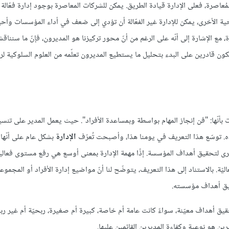
ُعاصرة، فعلى الإدارة قيادة الطريق. يمكن للشركات المعاصرة بوجود إدارة فعّالة 
ية الأخرى، يمكن للإدارة غير الفعّالة أن تؤدي إلى ضعف في أداء المؤسسات وأحيان
ع الإشارة إلى أنّه على الرغم من أنّ محور تركيزنا هو المديرون، فإنّ ما سنناقش
 نكون قادرين على البدء بتحليل ما يستطيع المديرون تعلّمه من العلوم السلوكية 
Mary Parker  الإدارة منذ عدة سنوات بأنّها: "فن إنجاز المهام بواسطة وبمساعدة الأفراد". حيث يعمل المدير على
ده. توسّع هذا التعريف في يومنا هذا، وأصبحت تُعرّف
الإدارة
بشكل عام على أنّها 
ى لتحقيق أهداف المؤسسة. إذًا مهمة الإدارة بمعنى أوسع هي رفع مستوى فعال
ّة. بالاستناد إلى هذا التعريف، يتوضّح لنا أنّ مواضيع إدارة الأفراد أو المجموع
قيق أهداف مؤسسته.
ق أهداف معيّنة، سواءً كانت عامة أم خاصة، كبيرة أم صغيرة، ربحيّة أم غير ربح
رين هو نوعية وكفاءة المديرين القائمين عليها.