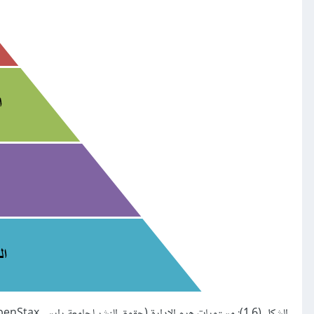
الشكل (1.6): مستويات هرم الإدارة (حقوق النشر لجامعة رايس Rice ، OpenStax، تحت الرخصة CC BY-NC-SA 4.0).