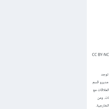
): الاختلافات في المهارات المطلوبة للإدارة الناجحة وفقًا للمستوى ضمن الهرم (حقوق النشر لجامعة رايس Rice ، OpenStax، تحت الرخصة CC BY-NC-
 توجد
 مديرو قسم
لعلاقات مع
ات. ومن
لخارجية.