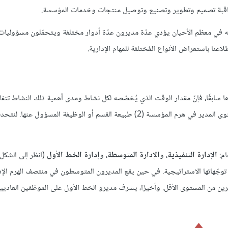
راقبة تصميم وتطوير وتصنيع وتوصيل منتجات وخدمات المؤسسة.
نّه في معظم الأحيان يؤدي عدّة مديرون عدّة أدوار مختلفة ويتحمّلون مسؤوليات
عنا باستعراض الأنواع المُختلفة للمهام الإدارية.
ا سابقًا، فإنّ مقدار الوقت الذي يُخصّصه لكل نشاط ومدى أهمية ذلك النشاط تت
كبير بين منصبٍ إداري وآخر. هنالك منظورين أساسين للمدير هما: (1) مستوى المدير في هرم المؤسسة (2) طبيعة القسم أو الوظيفة الم
ام:
الإدارة التنفيذية
، و
الإدارة المتوسطة
، و
إدارة الخط الأول
(انظر إلى الشكل 1.6)
وجّهاتها الاستراتيجية. في حين يقع المديرون المتوسطون في منتصف الهرم الإ
ن من المستوى الأقل. وأخيرًا، يشرف مديرو الخط الأول على الموظفين العاديي