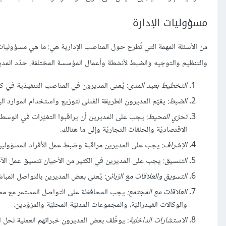
مسؤوليات الإدارة
من الأسئلة المهمة التي تُطرح حول المناصب الإدارية هي: ما هي مسؤوليا
والتنظيم والتوجيه والضبط لأنشطة وأعمال المؤسسة المختلفة. حدّد المدي
التخطيط بعيد المدى
: يُعنى المديرون في المناصب التنفيذية في ك
الضبط
: يقيّم المديرون الطريقة المُثلى لتوزيع واستخدام الموارد الب
تحرّي المحيط
: يجب على المديرين أن يراقبوا التغيّرات في الوسط
الاقتصاديّة والحلقات التجاريّة وإلى ما هنالك.
الإشراف
: يجب على المديرين مراقبة وضبط عمل الأفراد المسؤولين 
التنسيق
: يجب على المديرين في الكثير من الأحيان تنسيق عمل الآ
التسويق والعلاقات مع الزبائن
: يُعنى بعض المديرين بالتواصل المباشر
العلاقات مع المجتمع:
يجب المحافظة على التواصل المستمر مع ممث
والوكالات الفيدراليّة، والمجموعات المدنيّة المحليّة والمزوّدين.
الاستشارات الداخليّة
: يوظّف بعض المديرون خبراتهم العملية لحل ا