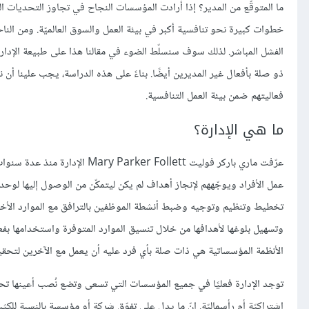
ما المتوقّع من المدير؟ إذا أرادت المؤسسات النجاح في تجاوز التحديات الم
خطوات كبيرة نحو تنافسية أكبر في بيئة العمل والسوق العالميّة. ومن الناح
الفشل المباشر. لذلك سوف سنسلّط الضوء في مقالنا هذا على طبيعة الإدارة، م
ذو صلة بأفعال غير المديرين أيضًا. بناءً على هذه الدراسة، يجب علينا أن
فعاليتهم ضمن بيئة العمل التنافسية.
ما هي الإدارة؟
عرّفت ماري باركر فوليت Follett
عمل الأفراد ويوجّههم لإنجاز أهداف لم يكن ليتمكّن من الوصول إليها لوح
تخطيط وتنظيم وتوجيه وضبط أنشطة الموظفين بالترافق مع الموارد الأخر
وتسهيل بلوغها لأهدافها من خلال تنسيق الموارد المتوفرة واستخدامها بفعالي
الأنظمة المؤسساتية هي ذات صلة بأي فرد عليه أن يعمل مع الآخرين لتح
توجد الإدارة فعليًا في جميع المؤسسات التي تسعى وتضع نُصب أعينها تحقي
اشتراكيّة أم رأسماليّة. إنّ ما يدل على تفوّق شركة أو مؤسسة بالنسبة للكثي