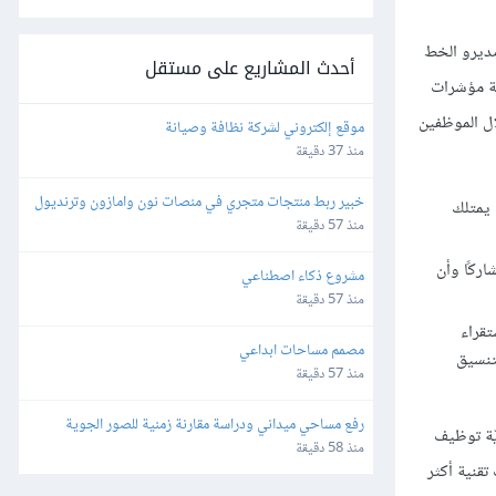
ز مديرو الخط
أحدث المشاريع على مستقل
ة مؤشرات
ال الموظفين
موقع إلكتروني لشركة نظافة وصيانة
منذ 37 دقيقة
خبير ربط منتجات متجري في منصات نون وامازون وترنديول
 يمتلك
منذ 57 دقيقة
ركًا وأن
مشروع ذكاء اصطناعي
منذ 57 دقيقة
تقراء
مصمم مساحات ابداعي
تنسيق
منذ 57 دقيقة
رفع مساحي ميداني ودراسة مقارنة زمنية للصور الجوية 
ذيّة توظيف
ومطابقة الإحداثيات والمعالم
منذ 58 دقيقة
تقنية أكثر