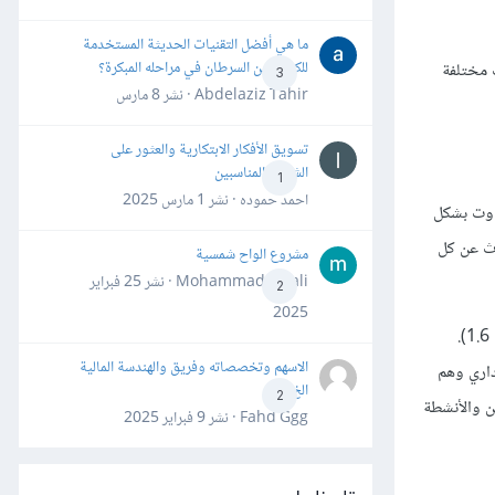
ما هي أفضل التقنيات الحديثة المستخدمة
للكشف عن السرطان في مراحله المبكرة؟
 مختلفة
3
Abdelaziz Tahir · نشر
8 مارس
تسويق الأفكار الابتكارية والعثور على
الشركاء المناسبين
1
احمد حموده · نشر
1 مارس 2025
فاوت بشكل
سؤول عنها. لنتحدث عن كل
مشروع الواح شمسية
Mohammad Awali · نشر
25 فبراير
2
2025
.
الاسهم وتخصصاته وفريق والهندسة المالية
داري وهم
الخ
2
ن والأنشطة
Fahd Ggg · نشر
9 فبراير 2025