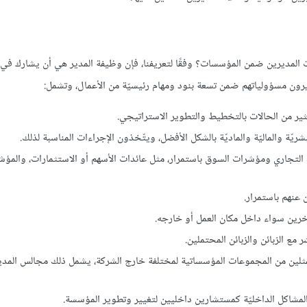
ت المديرين ضمن المؤسسات؟ وفقًا لتعريفنا، فإن وظيفة المدير هي أن يشارك في
رون مسؤولياتهم ضمن تسعة بنود ومهام رئيسيّة من الأعمال، وتشمل:
ثير من الحالات بالتخطيط والتطوير الاستراتيجي.
شريّة والماليّة والماديّة بالشكل الأفضل، ويتّخذون الإجراءات المناسبة لذلك.
 التجاري ومؤشرات السوق باستمرار، مثل عائدات الأسهم أو الاستثمارات، والمؤ
عنهم باستمرار.
خرين سواء داخل مكان العمل أو خارجه.
 مع الزبائن والزبائن المحتملين.
لين من المجموعات المؤسساتية لمختلفة خارج الشركة، يشمل ذلك مجالس المدي
لمشاكل الداخليّة كمستشارين داخليين لتغيير وتطوير المؤسسة.