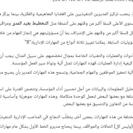
ات الهرمية. ينصب تركيز المديرين التنفيذيين على القضايا المفاهيمية والفكرية، بينما يركّ
توى الأعلى قسمًا أكبر من وقتهم على أنشطة مثل
التخطيط بعيد المدى
ومراقب
 قسمًا أكبر من وقتهم على الإشراف، بما أنّ مسؤوليتهم هي إنجاز المهام من خل
ت السابقة. يمكننا تمييز ثلاثة أنواع من المهارات الإدارية:"8"
لأدوات والعمليات والتقنيات الخاصة بمجال تخصّصهم. على سبيل المثال، يجب أن
فية إدارة العمليات، فهذه المهارات تمثل آلية ونواة سير العمل المؤسسة.
لية تحفيز الموظفين والمهام الجماعية، وتسمح هذه المهارات للمدير بأن يصبح مشا
وتحليل المعلومات والبيانات من أجل تحسين أداء المؤسسة، وتتضمن القدرة على اس
تلفة مع بعضها البعض لتعمل كوحدة متكاملة. وهذه المهارات جوهريّة وأساسية ل
سة من التعاون والتنسيق مع بعضها البعض.
ارة مستويات مختلفة من هذه المهارات. بمعنى آخر، يتطلّب النجاح في المناصب الإدارية التنفي
 (وليس كل) الحالات والمواقف. بينما يحتاج مديرو الخط الأول بشكل عام مهارات 