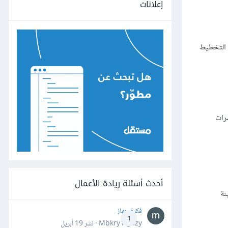
إعلانات
 التخطيط
شرات
أحدث أسئلة ريادة الأعمال
نة
فكرة جهاز
1
Mbkry Hgazy · نشر
19 أبريل