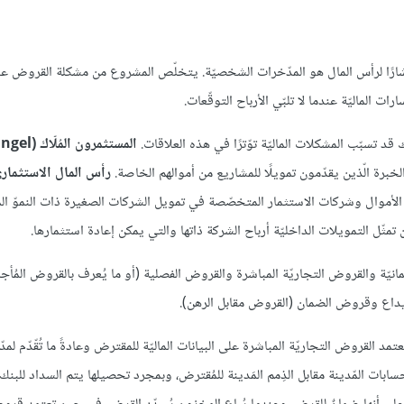
نتشارًا لرأس المال هو المدّخرات الشخصيّة. يتخلّص المشروع من مشكلة القروض 
الماليّة عندما لا تلبّي الأرباح التوقّعات.
د تسبّب المشكلات الماليّة توّترًا في هذه العلاقات.
المستثمرون المُلّاك (
ة الّذين يقدّمون تمويلًا للمشاريع من أموالهم الخاصة.
رأس المال الاستثماري
موال وشركات الاستثمار المتخصّصة في تمويل الشركات الصغيرة ذات النموّ الم
ّل التمويلات الداخليّة أرباح الشركة ذاتها والتي يمكن إعادة استثمارها.
مانيّة والقروض التجاريّة المباشرة والقروض الفصلية (أو ما يُعرف بالقروض المُ
يداع وقروض الضمان (القروض مقابل الرهن).
لال سنة إلى 10 سنوات. تٌقَدّم قروض الحسابات المّدينة مقابل الذِمم المَدينة للمُقترض، وبمجرد تحصيلها يتم السداد 