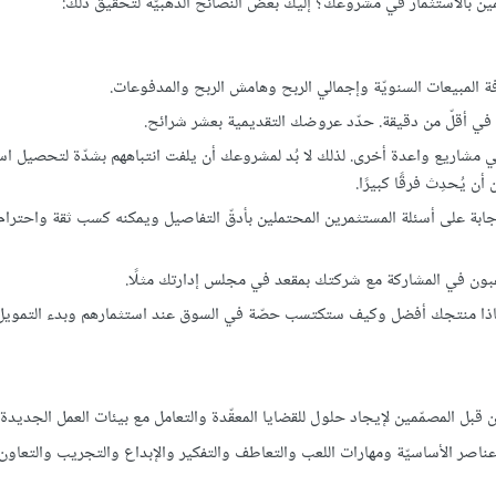
مّين بالاستثمار في مشروعك؟ إليك بعض النصائح الذهبيّة لتحقيق ذلك:
المبيعات السنويّة وإجمالي الربح وهامش الربح والمدفوعات.
في أقلّ من دقيقة. حدّد عروضك التقديمية بعشر شرائح.
ر في مشاريع واعدة أخرى. لذلك لا بُد لمشروعك أن يلفت انتباههم بشدّة لتحصيل است
 يُحدِث فرقًا كبيرًا.
الإجابة على أسئلة المستثمرين المحتملين بأدقّ التفاصيل ويمكنه كسب ثقة واحترام
يرغبون في المشاركة مع شركتك بمقعد في مجلس إدارتك مثلًا.
ولماذا منتجك أفضل وكيف ستكتسب حصّة في السوق عند استثمارهم وبدء التمويل
بل المصمّمين لإيجاد حلول للقضايا المعقّدة والتعامل مع بيئات العمل الجديدة أو
ناصر الأساسيّة ومهارات اللعب والتعاطف والتفكير والإبداع والتجريب والتعاون 