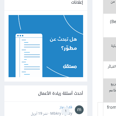
 من
إعلانات
أنشأ جِف بيزوس (Jeff Bezos) شركة أمازون في يوليو من عام 2014 انطلاقًا من مرآب منزل مستأجر في مدينة (Bellevue)
يّة
ا المُبكّر
ريع
طاعم
أحدث أسئلة ريادة الأعمال
فكرة جهاز
1
Mbkry Hgazy · نشر
19 أبريل