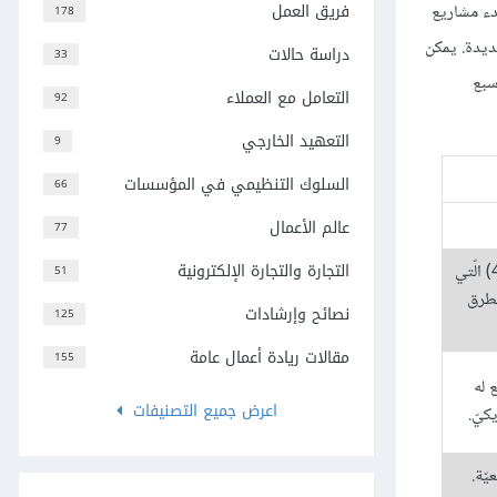
فريق العمل
بدء مشاريع
178
ديدة. يمكن
دراسة حالات
33
يل التقليدية؛ ما يساعد روّاد الأعمال على تقليل اعتمادهم عليها أو الاستغناء عن هذه المصادر تمامًا. يصوّر الجدول 19.3 سبع
التعامل مع العملاء
92
التعهيد الخارجي
9
السلوك التنظيمي في المؤسسات
66
عالم الأعمال
77
التجارة والتجارة الإلكترونية
حوّل خريجان حديثان من جامعة (Florida Atlantic University) حبّهما لركوب الأمواج و المحيط إلى شركة (4ocean) الّتي
51
لطرق
نصائح وإرشادات
125
مقالات ريادة أعمال عامة
155
فيد تشو (David Choe) أن يدفع له
اعرض جميع التصنيفات
عيّة.