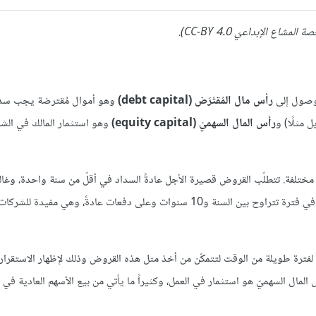
لوصول إلى
رأس مال المُقتَرَض (debt capital)
وهو أموال مُقترضة يجب سد
ل مثلًا) و
رأس المال السهميّ (equity capital)
وهو استثمار المالك في الش
ختلفة. تتطلّب القروض قصيرة الأجل عادةً السداد في أقلّ من سنة واحدة، وغالبًا 
بواسطة الائتمان أو القروض المصرفية. يجب سداد القروض قصيرة الأجل في فترة تتراوح بين السنة و10 سنوات وعلى دفعات عادةً، وهي
نوات. يجب أن تعمل الشركات لفترة طويلة من الوقت لتتمكّن من أخذ مثل هذه القروض وذلك لإظهار الاستق
 المال السهميّ هو استثمار في العمل، وكثيراً ما يأتي من بيع الأسهم العادية في 