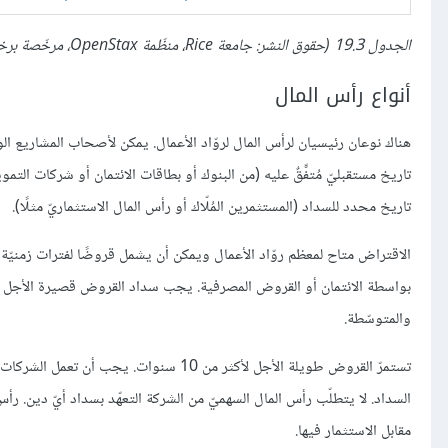
الجدول 19.3 (حقوق النشر: جامعة Rice، منظّمة OpenStax، مرخّصة برخصة المشاع الإبداعيّ CC-BY 4.0).
أنواع رأس المال
هناك نوعان رئيسيان لرأس المال لروّاد الأعمال. يمكن لأصحاب المشاريع ا
تاريخ مستقبليّ مُتفّّقٌ عليه (من البنوك أو بطاقات الائتمان أو شركات التموي
تاريخ محدد للسداد (المستثمرين المُلّاك أو رأس المال الاستثماريّ مثلًا).
الاقتراض متاح لمعظم روّاد الأعمال ويمكن أن يشمل قروضًا لفترات زمنيّة م
والمتوسّطة.
تستمرّ القروض طويلة الأجل لأكثر من 10 س
السداد. لا يتطلّب رأس المال السهميّ من الشركة التعهّد بسداد أيّ دين. رأس
مقابل الاستثمار فيها.