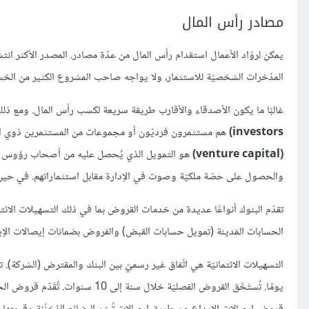
مصادر رأس المال
يمكن لروّاد الأعمال استقدام رأس المال من عدّة مصادر. المصدر الأكثر ا
المدّخرات الشخصيّة للاستثمار، ولا يواجه صاحب المشروع الكثير من الخسارات 
غالبًا ما يكون الأصدقاء والأقارب طريقة سريعة لكسب رأس المال. ومع ذلك ق
investors)
هم مستثمرون فرديّون أو مجموعات من المستثمرين ذوي الخبر
(venture capital)
هو التمويل الذي يُحصل عليه من أصحاب رؤوس الأ
والحصول على حصّة ملكيّة وصوت في الإدارة مقابل استثماراتهم. في حين تمث
تقدّم البنوك أنواعًا عديدة من خدمات القروض بما في ذلك التسهيلات الائت
الحسابات المَدينة (تمويل حسابات القبض) والفروض بضمانات إيصالات الإ
يومًا. تُستَحَّق القروض الفصليّة خ