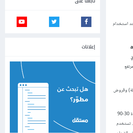
تابعنا على
عند استخدام
إعلانات
angel
ّ
رتفع
أجلة) وقروض
التسهيلات الائتمانيّة هي اتّفاق غير رسميّ بين البنك والمقترض (الشركة). تعتمد القروض التجاريّة المباشرة على البيانات الماليّة للمقترض وعادةً ما تُقّدّم لمدّة 30-90
للبنك. تستخدم