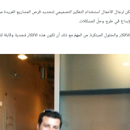
م. يمكن لرجال الأعمال استخدام التفكير التصميمي لتحديد فرص المشاريع الفريدة م
والإبداع في طرح وحلّ المشكلات.
فكار والحلول المبتكرة. من المهمّ مع ذلك أن تكون هذه الأفكار مُجدية وقابلة لل