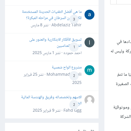
ما هي أفضل التقنيات الحديثة المستخدمة
للكشف عن السرطان في مراحله المبكرة؟
3
Abdelaziz Tahir · نشر
8 مارس
تسويق الأفكار الابتكارية والعثور على
ادها في
الشركاء المناسبين
1
ركة وليس له
احمد حموده · نشر
1 مارس 2025
مشروع الواح شمسية
ما تتمّ
Mohammad Awali · نشر
25 فبراير
2
2025
 مفيدة للشركات الصغيرة
الاسهم وتخصصاته وفريق والهندسة المالية
الخ
2
رار وموثوقيّة
Fahd Ggg · نشر
9 فبراير 2025
الشركة