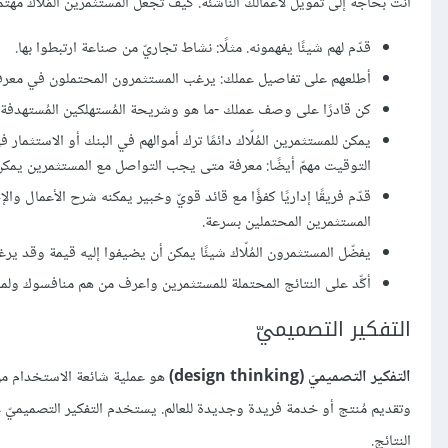
أنت بحاجة إلى تمويل لأعمالك الناشئة. كيف تجعل المستثمرين المُلّاك مهت
قدّم لهم شيئًا يفهمونه. مثلًا: نشاط تجاريّ من صناعة ارتبطوا بها.
أطلعهم على تفاصيل عملك: يرغب المستثمرون المحتملون في معرفة 
كن قادرًا على وصف عملك -ما هو وشريحة المُستهلكين المُستهدفة 
يمكن للمستثمرين المُلّاك دائمًا ترك أموالهم في البنك أو الاستثما
التوقيت مهمّ أيضًا: معرفة متى يجب التواصل مع المستثمرين يمكن أن
قدّم فريقًا إداريًا كفؤًا مع قائد قويّ وخبير يمكنه شرح الأعمال و
المستثمرين المحتملين بسرعة.
يفضّل المستثمرون المُلّاك شيئًا يمكن أن يضيفوا إليه قيمة وقد 
أكِّد على النتائج المحتملة للمستثمرين واعرف من هم منافسوك 
التفكير التصميميّ
التفكير التصميميّ (design thinking)
هو عملية شائعة الاستخدام من ق
وتقديم مُنتج أو خدمة فريدة وجديدة للعالم. يستخدم التفكير التصميميّ ع
النتائج.