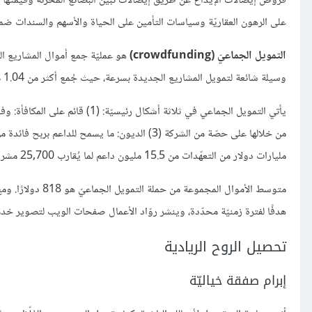
قروض إيصالات الإيداع عن طريق إيصالات تُبيّن البضائع المُخزّنة وقيمته
على الرهون العقاريّة وسياسات التأمين على الحياة والأسهم والسندات ضمان
التمويل الجماعيّ (crowdfunding)
هو عمليّة جمع أموال المشاريع ال
وسيلة شائعة لتمويل المشاريع الجديدة بسرعة، حيث جُمع أكثر من 1.04 مليار دولار في عام 2018 للشركات الأمريكيّة وحدها.
مليارات دولار من التعهّدات من 15.5 مليون داعم لما يُقارب 25,700 مشروع.
متوسط الأموال ال
هدفًا لفترة زمنيّة محدّدة، وينشر روّاد الأعمال صفحات الويب لتصوير خد
تحصيل الروح الريادية
إبرام صفقة خياليّة