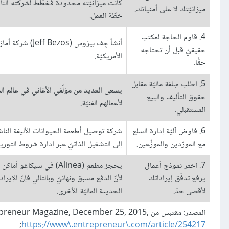
كانت ميزانيّته محدودة فخطّط لشركته الناشئ
ميزانيّتك لا على أمنياتك.
خطّة العمل.
4. قاوم الحاجة لمكتب
حقيقيّ قبل أن تحتاجه
الأمريكيّة.
حقًّا.
5. اطلب سِلفة ماليّة مقابل
يسعى العديد من مؤلّفي الأغاني في عالم ال
حقوق التأليف والبيع
لأعمالهم الفنيّة.
المستقبلي.
6. فاوض آليّة إدارة السلع
مع المورّدين والموزِّعين.
إلى التشغيل الذاتيّ عبر إدارة شروط التوري
7. اختر نموذج أعمال
يحجز مطعم (Alinea) في 
يرفع تدفّق إيراداتك
لأنّ الدفع مسبق ونهائيّ وبالتالي فإنّ الإي
لأقصى حدّ.
الحديثة الماليّة الأخرى.
المصدر: مقتبس من from Martin Zwilling,“7 Ways to Bootstrap Your Business,” Entrepreneur Magazine, December 25, 2015,
;
https://www\.entrepreneur\.com/article/254217