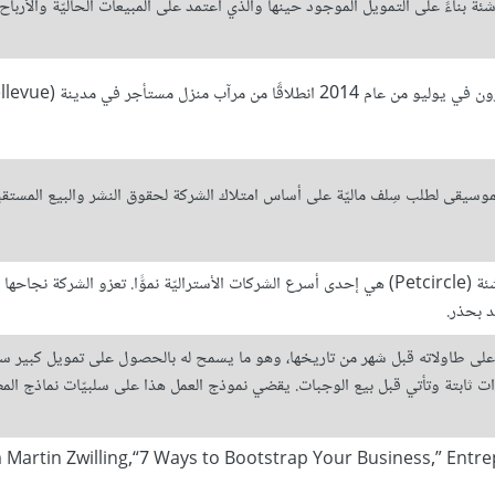
ة بناءً على التمويل الموجود حينها والذي اعتمد على المبيعات الحاليّة والأرباح
موسيقى لطلب سِلف ماليّة على أساس امتلاك الشركة لحقوق النشر والبيع المستقبل
شركة توصيل أطعمة الحيوانات الأليفة الناشئة (Petcircle) هي إحدى أسرع الشركات الأستراليّة نموًّا. تعزو الشركة نجاحه
د بحذر.
شيكاغو أماكن على طاولاته قبل شهر من تاريخها، وهو ما يسمح له بالحصول على تمويل كبير س
رادات ثابتة وتأتي قبل بيع الوجبات. يقضي نموذج العمل هذا على سلبيّات نماذج الم