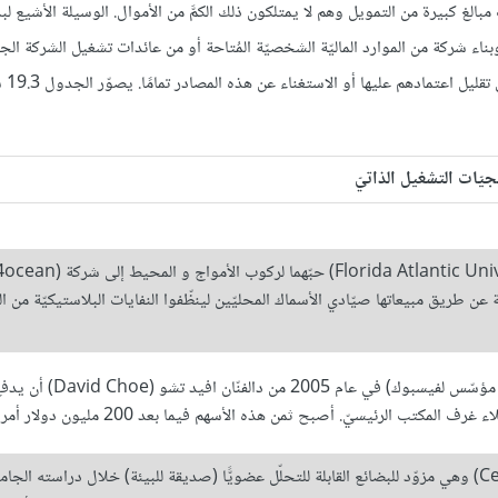
 مبالغ كبيرة من التمويل وهم لا يمتلكون ذلك الكمَّ من الأموال. الوسيلة الأشيع ل
ء شركة من الموارد الماليّة الشخصيّة المُتاحة أو من عائدات تشغيل الشركة الج
أن تكمّل هذه العمليّة مصادر التمو
جيّات التشغيل الذاتيّ
عن طريق مبيعاتها صيّادي الأسماك المحليّين لينظّفوا النفايات البلاستيكيّة من ا
طلب شون باركر (Sean Parker) (رئيس مؤسّس لفيسبوك) في عام 2005 من دالفنّان ا
ب الرئيسيّ. أصبح ثمن هذه الأسهم فيما بعد 200 مليون دولار أمريكيّ.
أنشأ كام روس (Cam Ross) شركة (Celise) وهي مزوّد للبضائع القابلة للتحلّل عضويًّا (صديقة للبيئة) خلال دراسته الجام