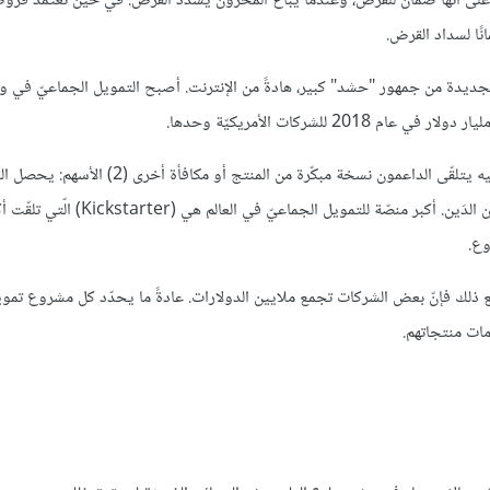
ا على أنها ضمانٌ للقرض، وعندما يُباع المخزون يُسدّد القرض. في حين تعتمد قر
ًا لسداد القرض.
جديدة من جمهور "حشد" كبير، هادةً من الإنترنت. أصبح التمويل الجماعيّ في وق
يأتي التمويل الجماعي في ثلاثة أشكال رئيسيّة: (1) قائم على المكافأة: وفيه يتلقّى الداعمون نسخة مبكّ
مجموعة من حملة التمويل الجماعيّ هو 818 دولارًا. ومع ذلك فإنّ بعض الشركات تجمع ملايين الدولارات. عادةً ما يحدّد كل مشرو
مات منتجاتهم.