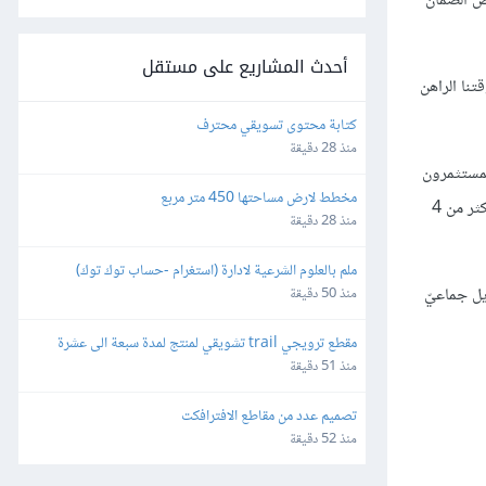
وض الضمان
أحدث المشاريع على مستقل
تنا الراهن
كتابة محتوى تسويقي محترف
منذ 28 دقيقة
رة من المنتج أو مكافأة أخرى (2) الأسهم: يحصل المستثمرون
مخطط لارض مساحتها 450 متر مربع
من خلالها على حصّة من الشركة (3) الديون: ما يسمح للداعم بربح فائدة من الدَين. أكبر منصّة للتمويل الجماعيّ في العالم هي (Kickstarter) الّتي تلقّت أكثر من 4
منذ 28 دقيقة
ملم بالعلوم الشرعية لادارة (استغرام -حساب توك توك)
ع تمويل جماعيّ
منذ 50 دقيقة
مقطع ترويجي trail تشويقي لمنتج لمدة سبعة الى عشرة 
ثواني بشكل احترافي
منذ 51 دقيقة
تصميم عدد من مقاطع الافترافكت
منذ 52 دقيقة