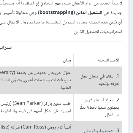
لا يبدأ العديد من روّاد الأعمال مشروعهم التجاريّ إن اعتقدوا أنّه سيتطلّب
جديدة هي
التشغيل الذاتيّ (bootstrapping)
وهي محاولة تأسيس وبنا
استراتيجيات للتشغيل الذاتيّ.
استراتي
الاستراتيجيّة
مثال
1. البقاء في مجال عمل
تبيع قِلادات ومنتجات أخرى. وتموّل الشركة 
تعرفه وتحبّه.
المائيّة.
2. إيجاد أعضاء فريق
يعملون سعيًا لحصّة بدلًا
أجوره على شكل أسهم في فيسبوك لقاء طلاء غرف المكت
من المال.
3. التخطيط بناءً على