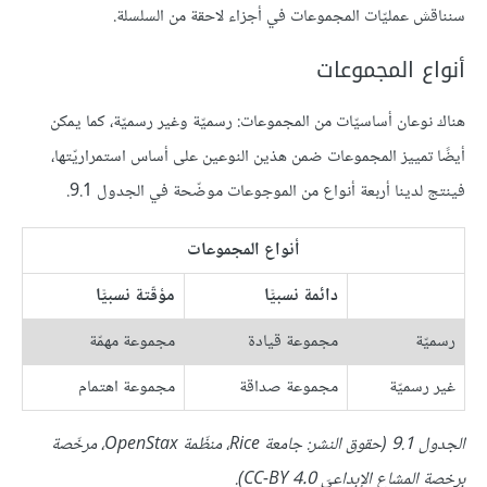
سنناقش عمليّات المجموعات في أجزاء لاحقة من السلسلة.
أنواع المجموعات
هناك نوعان أساسيّات من المجموعات: رسميّة وغير رسميّة، كما يمكن
أيضًا تمييز المجموعات ضمن هذين النوعين على أساس استمراريّتها،
فينتج لدينا أربعة أنواع من الموجوعات موضّحة في الجدول 9.1.
أنواع المجموعات
دائمة نسبيًّا
مؤقّتة نسبيًّا
رسميّة
مجموعة قيادة
مجموعة مهمّة
غير رسميّة
مجموعة صداقة
مجموعة اهتمام
الجدول 9.1 (حقوق النشر: جامعة Rice، منظّمة OpenStax، مرخّصة
برخصة المشاع الإبداعيّ CC-BY 4.0).