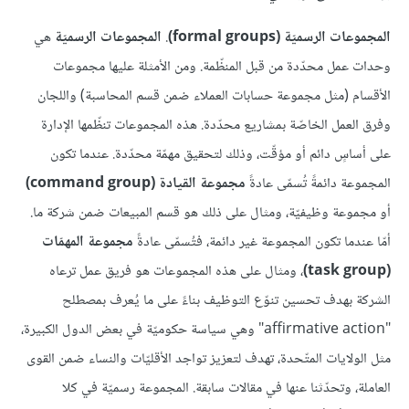
المجموعات الرسميّة (formal groups)
.
المجموعات الرسميّة
هي
وحدات عمل محدّدة من قبل المنظّمة. ومن الأمثلة عليها مجموعات
الأقسام (مثل مجموعة حسابات العملاء ضمن قسم المحاسبة) واللجان
وفرق العمل الخاصّة بمشاريع محدّدة. هذه المجموعات تنظّمها الإدارة
على أساسٍ دائم أو مؤقّت، وذلك لتحقيق مهمّة محدّدة. عندما تكون
المجموعة دائمةً تُسمّى عادةً
مجموعة القيادة (command group)
أو مجموعة وظيفيّة، ومثال على ذلك هو قسم المبيعات ضمن شركة ما.
أمّا عندما تكون المجموعة غير دائمة، فتُسمّى عادةً
مجموعة المهمّات
(task group)
، ومثال على هذه المجموعات هو فريق عمل ترعاه
الشركة بهدف تحسين تنوّع التوظيف بناءً على ما يُعرف بمصطلح
"affirmative action" وهي سياسة حكوميّة في بعض الدول الكبيرة،
مثل الولايات المتّحدة، تهدف لتعزيز تواجد الأقليّات والنساء ضمن القوى
العاملة، وتحدّثنا عنها في مقالات سابقة. المجموعة رسميّة في كلا