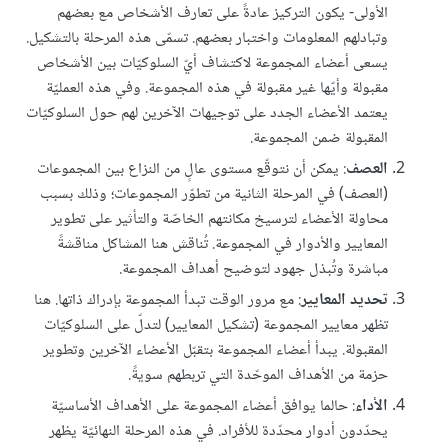
الأولى- يكون التركيز عادةً على تعارف الأشخاص مع بعضهم
وتبادلهم المعلومات واختبار بعضهم. تسمّى هذه المرحلة بالتشكيل.
يسعى أعضاء المجموعة لاكتشاف أيّ السلوكيّات بين الأشخاص
مقبولة وأيّها غير مقبولة في هذه المجموعة. وفي هذه العمليّة
يعتمد الأعضاء الجدد على توجيهات الآخرين لهم حول السلوكيّات
المقبولة ضمن المجموعة.
العصف
: يمكن أن نتوقّع مستوى عالٍ من النزاع بين المجموعات
(العصف) في المرحلة الثانية من تطوّر المجموعات؛ وذلك بسبب
محاولة الأعضاء لترسيخ مكانتهم الخاصّة والتأثير على تطوير
المعايير والأدوار في المجموعة. تُناقش هنا المشاكل مناقشةً
مباشرة وتُبذل جهود لتوضيح أهداف المجموعة.
تحديد المعايير
: مع مرور الوقت تبدأ المجموعة بإدراك ذاتها. هنا
تظهر معايير المجموعة (تشكيل المعايير) لتدلّ على السلوكيّات
المقبولة. يبدأ أعضاء المجموعة بتقبّل الأعضاء الآخرين وتطوير
حزمة من الأهداف الموحّدة التي تربطهم سويةً.
الأداء
: حالما يوافق أعضاء المجموعة على الأهداف الأساسيّة
يحدّدون أدوار محدّدة للأفراد. في هذه المرحلة النهائيّة يظهر