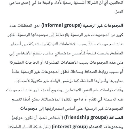
الحالتين، أيّ أنّ الشركة أسّستها رسميًّا لأداء وظيفة ما في إحدى مناحي
العمل.
المجموعات غير الرسميّة (informal groups)
. لدى المنظمّات عدد
كبير من المجموعات غير الرسميّة بالإضافة إلى مجموعاتها الرسميّة. تظهر
هذه المجموعات عادةً بسبب الاهتمامات الفرديّة والمشتركة بين أعضاء
المنظّمة، وليست نتيجةً لتأسيس مؤسّساتيّ مباشر. ينضمّ الأشخاص إلى
مثل هذه المجموعات بسبب الاهتمامات المشتركة أو الحاجات المشتركة
أو بسبب روابط الصداقة ببساطة. تطوّر المجموعات غير الرسميّة عادةً
معاييرها وأدوارها الخاصّة، كما تؤسّس قواعد غير مكتوبة لأعضائها.
وثّقت دراسات علم النفس الاجتماعيّ بوضوح أهميّة دور هذه المجموعات
غير الرسميّة في تقدّم أو تراجع الكفاءة المؤسّساتيّة. يمكن أيضًا تقسيم
المجموعات غير الرسميّة على أساس استمراريّتها إلى
مجموعات
الصداقة (friendship groups)
(أشخاص تحبُّ أن تكون حولهم)
و
مجموعات الاهتمام (interest group)
(مثل شبكة النساء العاملات