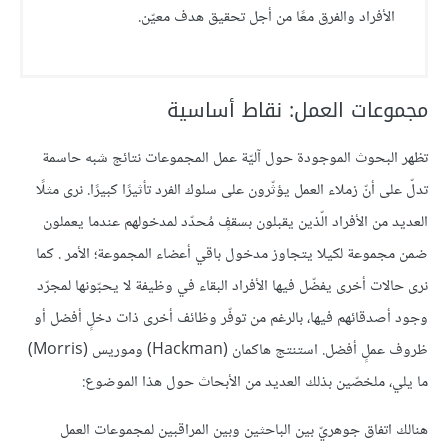
الأفراد والفرق معًا من أجل تحقيق هدف معيّن.
مجموعات العمل: نقاط أساسية
تظهر البحوث الموجودة حول آليّة عمل المجموعات نتائج شبه حاسمة
تدلّ على أنّ زملاء العمل يؤثّرون على سلوك الفرد تأثيرًا كبيرًا. نرى مثلًا
العديد من الأفراد الّذين يقبلون بسقفٍ مُحدّد لمدخولهم عندما يعملون
ضمن مجموعة لكيلا يتجاوز مدخول باقي أعضاء المجموعة؛ الأمر . كما
نرى حالات أخرى يفضّل فيها الأفراد البقاء في وظيفة لا يحبّونها لمجرّد
وجود أصدقائهم فيها، بالرغم من توفّر وظائف أخرى ذات دخلٍ أفضل أو
ظروف عملٍ أفضل. استنتج هاكمان (Hackman) وموريس (Morris)
ما يلي، ملخصّين بذلك العديد من الأبحاث حول هذا الموضوع:
هنالك اتفاق جوهريّ بين الباحثين وبين المراقبين لمجموعات العمل