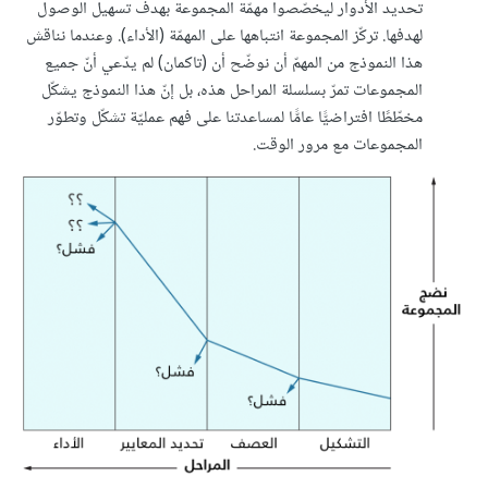
تحديد الأدوار ليخصّصوا مهمّة المجموعة بهدف تسهيل الوصول
لهدفها. تركّز المجموعة انتباهها على المهمّة (الأداء). وعندما نناقش
هذا النموذج من المهمّ أن نوضّح أن (تاكمان) لم يدّعي أنّ جميع
المجموعات تمرّ بسلسلة المراحل هذه، بل إنّ هذا النموذج يشكّل
مخطّطًا افتراضيًّا عامًّا لمساعدتنا على فهم عمليّة تشكّل وتطوّر
المجموعات مع مرور الوقت.