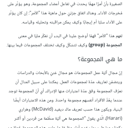
الصغيرة بأنّ أمرًا مهمًّا يحدث في تفاعل أعضاء المجموعة، وهو يؤثّر على
مُخرجات الأداء. وهناك اتفاق جزئيّ حول ماهيّة هذا "الأمر": إن كان يؤثّر
على الأداء سلبًا أم إيجابًا وكيف يمكن مراقبته وتحليله وقياسه.
لفهم هذا "الأمر" فهمًا أوضح علينا في البدء أن نفكّر مليًّا في معنى
المجموعة (group)
وكيف تتشكّل وكيف تختلف المجموعات فيما بينها.
ما هي المجموعة؟
إنّ مجال آليّة عمل المجموعات هو مجال غنيّ بالأبحاث والدراسات
ويتضمّن تعاريف عدّة لمجموعات العمل. يمكننا على سبيل المثال أن
نعرّف المجموعة وفق عدّة اعتبارات منها الإدراك، أي أنّ المجموعة توجد
عندما يعُدُّ الأفراد أنفسهم مجموعة واحدة. ومن هذه الاعتبارات أيضًا
البنية، ويكون هذا حسب تعريف ماك ديفيد (McDavid) وهَراري
(Harari)، الّذي يقول "المجموعة هي آليّة منظّمة من فردين أو أكثر
يكونان مرتبطين بما يخدم أداء وظيفة ما، ولدى هذه المجموعة جُملة من