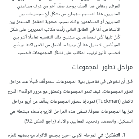
الغرف، ومقابل هذا الصفّ يوجد صفّ آخر من غرف مساعدي
المديرين، هذا التقسيم سيُبطئ من تشكّل أيّ مجموعات بين
المديرين أو المساعدين وذلك بسبب صعوبة التفاعل المستمرّ بين
الأشخاص. أمّا في الطابق الثاني رُتِّبَت مكاتب المديرين على شكل
كُتل تليها كُتل للمساعدين. سيُتيح ذلك التقسيم تفاعلًا أكبر بين
الموظّفين. لا نقول هنا أنّ ترتيبًا ما أفضل من الآخر، لكننا نوضّح
فحسب تأثير ترتيب المكاتب على تشكّل المجموعات فحسب.
مراحل تطور المجموعات
قبل أن نخوض في تفاصيل بنية المجموعات، سنتوقّف قليلًا عند مراحل
تطوّر المجموعات. كيف تنمو المجموعات وتتطوّر مع مرور الوقت؟ اقترح
تاكمان (Tuckman) نموذجًا لتطوّر المجموعات يتألّف من أربع مراحل
تمرّ بها المجموعات عمومًّا. تسمّى هذه المراحل الأربع بأسماء مبسّطة هي
التشكيل، والعصف، وتحديد المعايير، والأداء (راجع الشكل 9.2).
التشكيل
: في المرحلة الأولى -حين يجتمع الأفراد مع بعضهم للمرّة