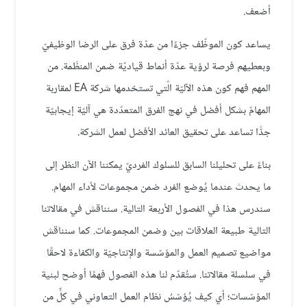
أضعف.
يساعد كون الموظّف جزءًا من عدّة فرق على الرضا الوظيفيّ
وبعطيهم فرصة لرؤية عدّة أنماط قياديّة ضمن المنظَمة. من
المهم فهم كون هذه الآليّة الّتي تستخدمها شركة EA لمقاربة
المهامّ بشكل أفضل في نهج الفرق المتعدّدة هي آليّة إيجابيّة
جدًّا تساعد على تحقيق العائد الأفضل لعمل الشركة.
بناءً على تحليلنا السابق للسلوك الفرديّ يمكننا الآن النظر إلى
ما يحدث عندما يُوضع الفرد ضمن مجموعات لأداء المهام.
سندرس هذا في الفصول الأربعة التالية. سنناقش في مقالاتنا
التالية طبيعة العلاقات بين وضمن المجموعات. كما سنناقش
مواضيع تصميم العمل والمؤسّسة والإنتاجيّة والكفاءة لاحقًا
في سلسلة مقالاتنا. ستُقدّم لنا هذه الفصول فهمًا أوضح لبنية
المؤسّسات؛ أي كيف يُؤسّسُ نظام العمل التعاوني في كلٍّ من