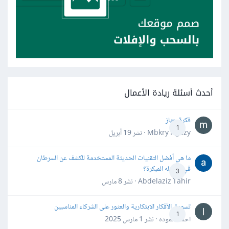
أحدث أسئلة ريادة الأعمال
فكرة جهاز
1
Mbkry Hgazy · نشر
19 أبريل
ما هي أفضل التقنيات الحديثة المستخدمة للكشف عن السرطان
في مراحله المبكرة؟
3
Abdelaziz Tahir · نشر
8 مارس
تسويق الأفكار الابتكارية والعثور على الشركاء المناسبين
1
احمد حموده · نشر
1 مارس 2025