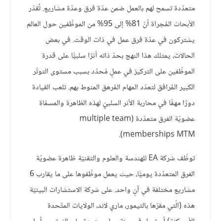
متعدّدة تسمح لهم بالعمل ضمن عدّة فرق وعدّة مشاريع. تُقدّر
الأبحاث المُجراة أنّ 81% إلى 95% من الموظّفين حول العالم
يشتركون في عدّة فرق عمل في ذات الوقت. في بعض
الحالات، يمتلك هذا النهج بحدّ ذاته أثرًا سلبيًّا على قدرة
الموظّفين على التركيز في عملٍ مُحدّد بسبب مستوى التوتّر
الكبير المُرافق لتعدّد المهام المُرهق المنوط بهم. تلعب القيادة
دورًا مهمًّا في محاربة الأثر السلبيّ لهذه الظاهرة والمسمّاة
عضويّة الفرق متعدّدة (multiple team
memberships MTM).
توظّف شركة EA للهندسة والعلوم والتقنيّة ظاهرة عضويّة
الفرق المتعدّدة يوميًّا، حيث يعمل موظّفوها على ما يقارب 6
مشاريع مختلفة في آنٍ واحد. على شركة الاستشارات البيئيّة
هذه (الّتي مقرّها بالتيمور، ماري لاند، الولايات المتّحدة