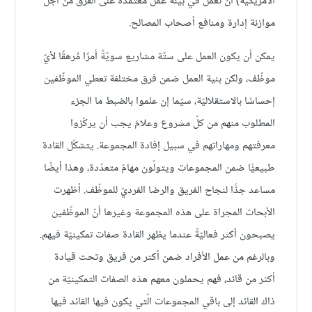
الأمريكيّة) أن تعمل في بيئة عمل معتمدة على الفرق من أجل
موازنة إدارة ومنافع أصحاب المصالح.
يمكن أن يكون العمل على ستّة مشاريع سويّةً أمرًا مُرهقًا لأيّ
موظّف، ولكن بنية العمل ضمن فرق مختلفة تعطي الموظّفين
إحساسًا بالاستقلاليّة، سيّما إن علموا بالضبط ما الجزء
المطلوب منهم من كلّ مشروع وعلامَ يجب أن يركّزوا
معرفتهم ومهاراتهم في سبيل إفادة المجموعة. يتشكّل القادة
طبيعيًّا ضمن المجموعات ويتولّون مهامّ متعدّدة، وهذا أيضًا
مساعد جدًّا لنجاح الفريق والرضا الفرديّ للموظّف. أظهرت
الأبحاث المجراة على هذه المجموعة وغيرها أنّ الموظّفين
يصبحون أكثر فعاليّةً عندما يظهر القادة صفات تمكينيّة فيهم.
وبالرغم من عمل الأفراد ضمن أكثر من فريق وتحت قيادة
أكثر من قائد، فهم يحملون معهم هذه الصفات التمكينيّة من
ذاك القائد إلى باقي المجموعات الّتي يكون فيها القائد فيها