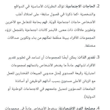
الحاجات الاجتماعيّة
: تؤكّد النظريّات الأساسيّة في الدوافع
والشخصيّة -كما ذكرنا في فصول سابقة- على امتلاك أغلب
الأشخاص حاجات اجتماعيّة قويّة. فهم بحاجة للتفاعل مع الآخرين
وتطوير علاقات ذات معنى. فالبشر كائنات اجتماعيّة بالمُجمل. تزوّد
المجموعات الأفراد ببيئة منظّمة تمكّنهم من بناء وتكوين صداقات
مختلفة.
تقدير الذات
: يمكن أيضًا للمجموعات أن تساعد في تطوير تقدير
الأفراد لذواتهم. عادةً ما يفتخر الأشخاص بانتمائهم لمجموعات
اعتباريّة رفيعة المستوى (مثل مندوبي المبيعات المُختارين للعمل
مع الزبائن الأعلى مستوىً، بسبب أدائهم الوظيفيّ أو أساتذة
الجامعات المدعوّون لتمثيل جامعتهم في الاجتماعات الوطنيّة أو
الدوليّة).
مصلحة الفرد الاقتصاديّة
: ينخرط الأشخاص عادةً في مجموعات