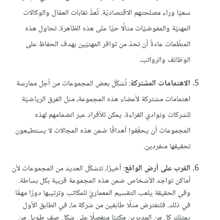
سعيًا وراء مصلحتهم الاقتصاديّة. تُعدُّ نقابات العمّال والوكالات
المهنيّة والمفوضيًات مثالًا حيًّا على هذه الظاهرة. تحاول هذه
المنظّمات عادةً أن تحدّ من توافر المهنيّين بهدف الحفاظ على
الوظائف والرواتب.
الاهتمامات المشتركة
: تُشكّل بعض المجموعات من أجل ممارسة
اهتمامات مشتركة لأعضاء هذه المجموعة، مثل الفرق الرياضيّة
للشركات ونوادي القراءة. يمكن للأفراد عبر انضمامهم لهذه
المجموعات أن يحقّقوا أهدافًا ضمن هذه المجالات لا يستطيعون
تحقيقها منفردين.
القرب على أرض الواقع
: أخيرًا، تتشكّل العديد من المجموعات لأن
أماكن تواجد الأشخاص ضمن هذه المجموعة قريبة بكل بساطة.
وفي الحقيقة يلعب التقسيم المعماريّ للمكاتب وترتيبها دورًا مهمًّا
في ذلك. فلنفترض مثلًا طابقين من شركة ما، في الطابق الأول
يمتلك كل من المديرين مكتبًا منفصلًا على شكل صف طويل من