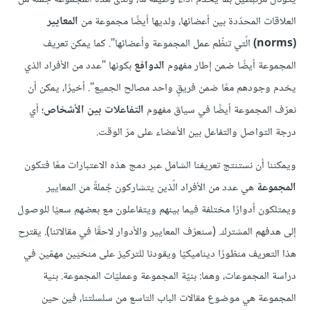
العلاقات المحدّدة بين أعضائها، ولديها أيضًا مجموعة من
المعايير
(norms)
الّتي تنظّم عمل المجموعة وأعضائها". كما يمكن تعريف
المجموعة أيضًا ضمن إطار مفهوم
الدوافع
بكونها "عدد من الأفراد الذي
يخدم وجودهم معًا ضمن فريقٍ واحد مصالح الجميع". أخيرًا، يمكن أن
نعرّف المجموعة أيضًا في سياق مفهوم
التفاعلات بين الأشخاص
؛ أي
درجة التواصل والتفاعل بين الأعضاء على مرّ الوقت.
ويمكننا أن نستنتج تعريفنا الشامل عبر دمج هذه الاعتبارات معًا فتكون
المجموعة
هي عدد من الأفراد الّذين يتشاركون جُملةً من المعايير
ويمتلكون أدوارًا مختلفة فيما بينهم ويتفاعلون مع بعضهم سعيًا للوصول
إلى هدفهم المشترك. (سنعرّف المعايير والأدوار لاحقًا في مقالاتنا). يقترح
هذا التعريف منظورًا ديناميكيّا ويقودنا للتركيز على منحَيَين مهمّين في
دراسة المجموعات، وهما: بنيّة المجموعة وعمليّات المجموعة. بنية
المجموعة هي موضوع مقالات الباب التاسع من سلسلتنا، فين حين