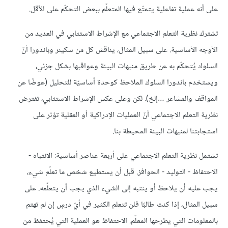
على أنه عملية تفاعلية يتمتّع فيها المتعلّم ببعض التحكّم على الأقل.
تشترك نظرية التعلم الاجتماعي مع الإشراط الاستثابي في العديد من
الأوجه الأساسية. على سبيل المثال، يناقش كل من سكينر وباندورا أنّ
السلوك يُتحكّم به عن طريق منبهات البيئة وعواقبها بشكل جزئي،
ويستخدم باندورا السلوك الملاحظ كوحدة أساسيّة للتحليل (عوضًا عن
المواقف والمشاعر …إلخ). لكن وعلى عكس الإشراط الاستثابي، تفترض
نظرية التعلم الاجتماعي أنّ العمليات الإدراكية أو العقلية تؤثر على
استجابتنا لمنبهات البيئة المحيطة بنا.
تشتمل نظرية التعلم الاجتماعي على أربعة عناصر أساسية: الانتباه -
الاحتفاظ - التوليد - الحوافز. قبل أن يستطيع شخص ما تعلّم شيء،
يجب عليه أن يلاحظ أو ينتبه إلى الشيء الذي يجب أن يتعلّمه. على
سبيل المثال، إذا كنت طالبًا فلن تتعلم الكثير في أيّ درسٍ إن لم تهتم
بالمعلومات التي يطرحها المعلّم. الاحتفاظ هو العملية التي يُحتفظ من