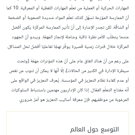
المهارات الحركية أو العملية من تعلّم المهارات اللفظية أو المعرفية. 10 كما
أنّ الممارسة الموّزعة تسهّل كذلك تعلّم المواد شديدة الصعوبة أو الضخمة
أو الشاقّة. لكن تجدر الإشارة إلى أنّ تأثير الممارسة المركّزة يكون أفضل
عندما يتطلّب الأمر نظرة ثاقبة وشاملة لإنجاز المهمّة. ويبدو أنّ الجهود
المركّزة خلال فترات زمنية قصيرة يوفّر نهجًا تفاعليًا أفضل لحل المشاكل.
على رغم من أنّ هناك اتفاق عام على أنّ هذه المؤثرات مهمّة (وتحت
سيطرة الإدارة في الكثير من الحالات)، إلّا أنّها لا يمكن أن تنوب عن نقص
أو عدم كفاءة نظام التعزيز في المؤسسة. يُعرف التعزيز في الواقع على
أنّه مفتاح التعلّم الفعّال. إذا كان الإداريون مهتمين باستنباط السلوكيّات
المرغوبة من موظفيهم، فإنّ معرفة أساليب التعزيز هو أمرٌ ضروري.
التوسع حول العالم