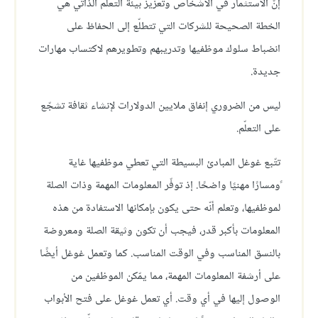
إنّ الاستثمار في الأشخاص وتعزيز بيئة التعلّم الذاتي هي
الخطة الصحيحة للشركات التي تتطلّع إلى الحفاظ على
انضباط سلوك موظفيها وتدريبهم وتطويرهم لاكتساب مهارات
جديدة.
ليس من الضروري إنفاق ملايين الدولارات لإنشاء ثقافة تشجّع
على التعلّم.
تتّبع غوغل المبادئ البسيطة التي تعطي موظفيها غاية
ًومسارًا مهنيًا واضحًا. إذ توفّر المعلومات المهمة وذات الصلة
لموظفيها، وتعلم أنّه حتى يكون بإمكانها الاستفادة من هذه
المعلومات بأكبر قدر، فيجب أن تكون وثيقة الصلة ومعروضة
بالنسق المناسب وفي الوقت المناسب. كما وتعمل غوغل أيضًا
على أرشفة المعلومات المهمة، مما يمّكن الموظفين من
الوصول إليها في أي وقت. أي تعمل غوغل على فتح الأبواب