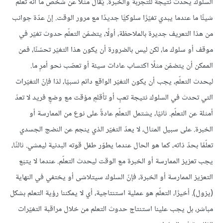
السلوك يحدث نتيجة للتجربة والخبرة. يُقال مثلًا عن شخص ما أنّه تعلّم
شيئًا ما عندما يبدي تغيّرًا سلوكيًّا جديدًا مع مرور الوقت. إنّ عدّة جوانب
من هذا التعريف جديرة بالملاحظة، أولًا، يتضمّن التعلّم حدوث تغيّر في
موقف أو سلوك ما، لكن ليس بالضرورة أن يكون هذا التغيّر تحسّنًا، فمن
الممكن أن يتضمّن مثلًا اكتساب عادات سيئة أو تعصّب نحو أمرٍ ما.
ليحدث التعلّم، يجب أن يكون التغيّر الواقع دائم نسبيًا، لذا فإنّ التغيّرات
التي تحدث في السلوك نتيجة تعبٍ أو تأقلمٍ مؤقت مع وضعٍ فريد لا تعدّ
أمثلة عن التعلّم. ثانيًا، يشتمل التعلّم عادةً على نوع من الممارسة أو
الخبرة. على سبيل المثال، لا يعدّ التغيّر الذي ينجم عن النضج الجسدي
تعلّمًا بحدّ ذاته، كما هو الحال عندما يطوّر طفل قوته البدنية ليمشي. ثالثًا،
يجب تعزيز الممارسة أو الخبرة مع الوقت ليحدث التعلّم. عندما لا يتبَع
التعزيز الممارسة أو الخبرة، فإنّ السلوك سيتلاشى أو يختفي في النهاية
(يزول). أخيرًا، التعلّم هو عملية استنتاجية، أي لا يمكننا رؤية التعلم بشكل
مباشر، بل يجب علينا استنتاج حدوث التعلم من خلال مراقبة التغيّرات