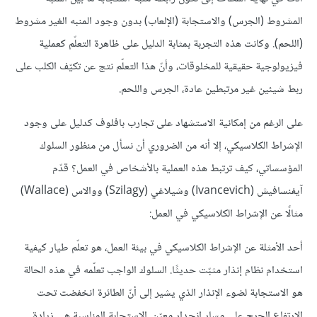
المشروط (الجرس) والاستجابة (الإلعاب) بدون وجود المنبه الغير مشروط
(اللحم). وكانت هذه التجربة بمثابة الدليل على ظاهرة التعلّم كعملية
فيزيولوجية حقيقية للمخلوقات، وأنّ هذا التعلّم نتج عن تكيّف الكلب على
ربط شيئين غير مرتبطين عادة، الجرس واللحم.
على الرغم من إمكانية الاستشهاد على تجارب بافلوف كدليل على وجود
الإشراط الكلاسيكي، إلا أنه من الضروري أن نسأل من منظور السلوك
المؤسساتي، كيف ترتبط هذه العملية بالأشخاص في العمل؟ قدّم
آيفنسافيش (Ivancevich) وشيلاغي (Szilagy) ووالاس (Wallace)
مثالًا عن الإشراط الكلاسيكي في العمل:
أحد الأمثلة عن الإشراط الكلاسيكي في بيئة العمل، هو تعلّم طيار كيفية
استخدام نظام إنذار مثبّت حديثًا. السلوك الواجب تعلّمه في هذه الحالة
هو الاستجابة لضوء الإنذار الذي يشير إلى أنّ الطائرة انخفضت تحت
الارتفاع الحرج على مسار انحدار معيّن. الاستجابة المناسبة هي زيادة