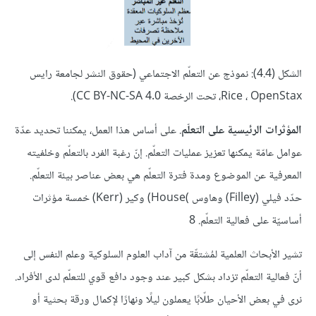
الشكل (4.4): نموذج عن التعلّم الاجتماعي (حقوق النشر لجامعة رايس
Rice ، OpenStax، تحت الرخصة CC BY-NC-SA 4.0).
المؤثرات الرئيسية على التعلّم
. على أساس هذا العمل، يمكننا تحديد عدّة
عوامل عامّة يمكنها تعزيز عمليات التعلّم. إنّ رغبة الفرد بالتعلّم وخلفيته
المعرفية عن الموضوع ومدة فترة التعلّم هي بعض عناصر بيئة التعلّم.
حدّد فيلي (Filley) وهاوس )House) وكير (Kerr) خمسة مؤثرات
أساسيّة على فعالية التعلّم. 8
تشير الأبحاث العلمية لمُشتقّة من آداب العلوم السلوكية وعلم النفس إلى
أنّ فعالية التعلّم تزداد بشكل كبير عند وجود دافع قوي للتعلّم لدى الأفراد.
نرى في بعض الأحيان طلّابًا يعملون ليلًا ونهارًا لإكمال ورقة بحثية أو