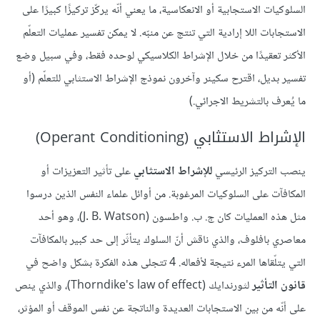
السلوكيات الاستجابية أو الانعكاسية، ما يعني أنّه يركّز تركيزًا كبيرًا على
الاستجابات اللا إرادية التي تنتج عن منبّه. لا يمكن تفسير عمليات التعلّم
الأكثر تعقيدًا من خلال الإشراط الكلاسيكي لوحده فقط، وفي سبيل وضع
تفسير بديل، اقترح سكينر وآخرون نموذج الإشراط الاستثابي للتعلّم (أو
ما يُعرف بالتشريط الاجرائي.)
الإشراط الاستثابي (Operant Conditioning)
ينصب التركيز الرئيسي
للإشراط الاستثابي
على تأثير التعزيزات أو
المكافآت على السلوكيات المرغوبة. من أوائل علماء النفس الذين درسوا
مثل هذه العمليات كان ج. ب. واطسون (J. B. Watson)، وهو أحد
معاصري بافلوف، والذي ناقش أنّ السلوك يتأثّر إلى حد كبير بالمكافآت
التي يتلّقاها المرء نتيجة لأفعاله. 4 تتجلى هذه الفكرة بشكل واضح في
قانون التأثير
لثورندايك (Thorndike's law of effect)، والذي ينص
على أنّه من بين الاستجابات العديدة والناتجة عن نفس الموقف أو المؤثر،