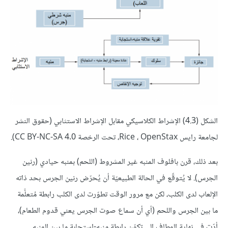
الشكل (4.3) الإشراط الكلاسيكي مقابل الإشراط الاستثابي (حقوق النشر
لجامعة رايس Rice ، OpenStax، تحت الرخصة CC BY-NC-SA 4.0).
بعد ذلك، قرن بافلوف المنبه غير المشروط (اللحم) بمنبه حيادي (رنين
الجرس). لا يُتوقّع في الحالة الطبيعيّة أن يُحرّض رنين الجرس بحد ذاته
الإلعاب لدى الكلب، لكن مع مرور الوقت تطوّرت لدى الكلب رابطة مُتعلَّمة
ما بين الجرس واللحم (أي أن سماع صوت الجرس يعني قدوم الطعام)،
أدّت في نهاية المطاف إلى تكوّن رابطة منبه-استجابة ما بين المنبه