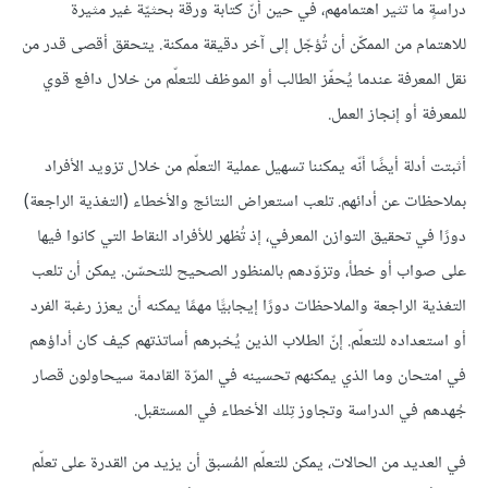
دراسةٍ ما تثير اهتمامهم، في حين أنّ كتابة ورقة بحثيّة غير مثيرة
للاهتمام من الممكّن أن تُؤجّل إلى آخر دقيقة ممكنة. يتحقق أقصى قدر من
نقل المعرفة عندما يُحفّز الطالب أو الموظف للتعلّم من خلال دافع قوي
للمعرفة أو إنجاز العمل.
أثبتت أدلة أيضًا أنّه يمكننا تسهيل عملية التعلّم من خلال تزويد الأفراد
بملاحظات عن أدائهم. تلعب استعراض النتائج والأخطاء (التغذية الراجعة)
دورًا في تحقيق التوازن المعرفي، إذ تُظهر للأفراد النقاط التي كانوا فيها
على صواب أو خطأ، وتزوّدهم بالمنظور الصحيح للتحسّن. يمكن أن تلعب
التغذية الراجعة والملاحظات دورًا إيجابيًّا مهمًا يمكنه أن يعزز رغبة الفرد
أو استعداده للتعلّم. إنّ الطلاب الذين يُخبرهم أساتذتهم كيف كان أداؤهم
في امتحان وما الذي يمكنهم تحسينه في المرّة القادمة سيحاولون قصار
جُهدهم في الدراسة وتجاوز تِلك الأخطاء في المستقبل.
في العديد من الحالات، يمكن للتعلّم المُسبق أن يزيد من القدرة على تعلّم