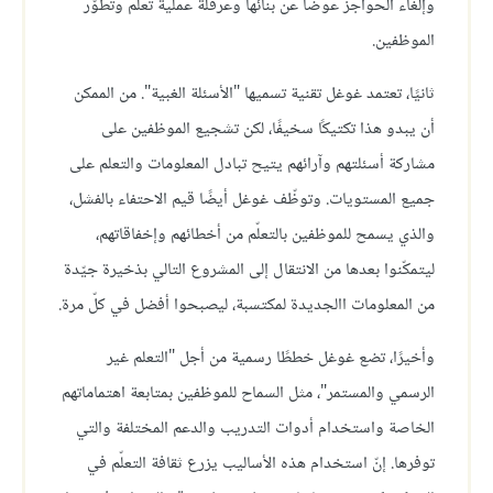
وإلغاء الحواجز عوضًا عن بنائها وعرقلة عملية تعلّم وتطوّر
الموظفين.
ثانيًا، تعتمد غوغل تقنية تسميها "الأسئلة الغبية". من الممكن
أن يبدو هذا تكتيكًا سخيفًا، لكن تشجيع الموظفين على
مشاركة أسئلتهم وآرائهم يتيح تبادل المعلومات والتعلم على
جميع المستويات. وتوظّف غوغل أيضًا قيم الاحتفاء بالفشل،
والذي يسمح للموظفين بالتعلّم من أخطائهم وإخفاقاتهم،
ليتمكّنوا بعدها من الانتقال إلى المشروع التالي بذخيرة جيّدة
من المعلومات االجديدة لمكتسبة، ليصبحوا أفضل في كلّ مرة.
وأخيرًا، تضع غوغل خططًا رسمية من أجل "التعلم غير
الرسمي والمستمر"، مثل السماح للموظفين بمتابعة اهتماماتهم
الخاصة واستخدام أدوات التدريب والدعم المختلفة والتي
توفرها. إنّ استخدام هذه الأساليب يزرع ثقافة التعلّم في