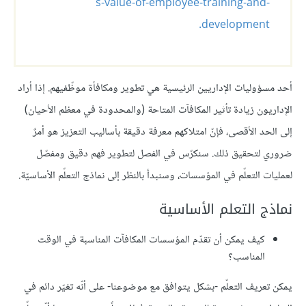
s-value-of-employee-training-and-
development.
أحد مسؤوليات الإداريين الرئيسية هي تطوير ومكافأة موظّفيهم. إذا أراد
الإداريون زيادة تأثير المكافآت المتاحة (والمحدودة في معظم الأحيان)
إلى الحد الأقصى، فإنّ امتلاكهم معرفة دقيقة بأساليب التعزيز هو أمرٌ
ضروري لتحقيق ذلك. سنكرّس في الفصل لتطوير فهم دقيق ومفصّل
لعمليات التعلّم في المؤسسات، وسنبدأ بالنظر إلى نماذج التعلّم الأساسيّة.
نماذج التعلم الأساسية
كيف يمكن أن تقدّم المؤسسات المكافآت المناسبة في الوقت
المناسب؟
يمكن تعريف التعلّم -بشكل يتوافق مع موضوعنا- على أنّه تغيّر دائم في