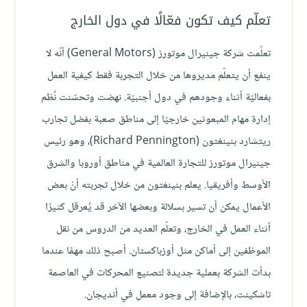
تعلّم كيف تكون فعّالًا في دول الخارج
تعلّمت شركة جينيرال موتورز (General Motors) أنّه لا
ينفع أن يتعلّم مديروها من خلال التجربة فقط كيفية العمل
بفعاليّة أثناء وجودهم في دول أجنبيّة. نهضت وتحسّنت نُظم
إدارة مهام المبعوثين خارجيًا إلى مناطق صعبة بفضل تجارب
ريتشارد بنينغتون (Richard Pennington)، وهو رئيس
جينيرال موتورز للتجارة العالمية في مناطق أوروبا والشرق
الأوسط وأفريقيا. يعلم بنينغتون من خلال تجربته أنّ بعض
الأعمال يمكن أن تسير بسلالة وبعضها الآخر قد يُعرقل كثيرًا
أثناء العمل في الخارج، وتعلّم العديد من الدروس من نقل
الموظفين إلى أماكن مثل أوزباكستان. أصبح ذلك مهمًا عندما
بدأت الشركة بعملية جديدة لتصنيع المحركات في العاصمة
تاشكينت، بالإضافة إلى وجود معمل في أنديجان.