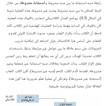
رابطة منبه-استجابة ما بين منبه مشروط و
استجابة مشروطة
، من خلال
الربط المتكرر ما بين منبه مشروط ومنبه غير مشروط، هذه العملية مبيّنة
في الشكل (4.3). يوضّح المثال الكلاسيكي لتجارب بافلوف هذه العملية.
كان بافلوف في البداية مهتمًا بدراسة العمليات الهضمية لدى الكلاب، لكنّه
لاحظ أنّ الكلاب بدأت بإفراز اللعاب بمجرد حدوث الإشارة الأولى لقدوم
الطعام. على أساس هذا الاكتشاف حوّل انتباهه إلى إمكانية تدريب
الحيوانات على رسم علاقة ما بين عوامل غير مرتبطة سابقًا. باستخدام
الكلاب تحديدًا كهدف، درس إلى أي حد يمكنها أن تتعلم ربط رنين الجرس
بفعل إفراز اللعاب. بدأت التجربة بعلاقات منبه-استجابة غير مُتعلّمة وغير
مشروطة، فعندما قُدّم للكلب اللحم (منبه غير مشروط)، أفرز الكلب اللعاب
(استجابة غير مشروطة)، ولم تكن أي عملية تعلّم ضرورية هنا كون هذه
العلاقة تمثّل عملية فيزيولوجية طبيعيّة.