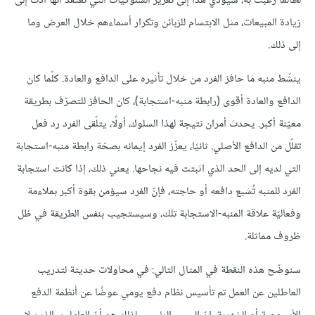
لطالما رغبت به، سيؤدي هذا إلى تعزيز السلوكيات التي تعتقد أنّها أدّت إلى
زيادة المبيعات، مثل الابتسام للزبائن وتكرار أسماءهم خلال العرض وما
إلى ذلك.
ينشّط منبه ما حافز الفرد من خلال تأثيره على الدافع والعادة. كلّما كان
الدافع والعادة أقوى (رابطة منبه-استجابة)، كان الحافز للتصرّف بطريقة
معيّنة أكبر. يحدث أمران نتيجة لهذا السلوك، أولًا، يتلّقى الفرد رد فعل
تقلّل من الدافع الأصلي. ثانيًا، يعزّز الفرد إيمانه بصحّة رابطة منبه-استجابة
التي لديه إلى الحد الذي اثبتت فيه نجاحها. يعني ذلك، إذا كانت استجابة
الفرد للمنبه تُشبع دافعه أو حاجته، فإنّ الفرد سيؤمن بقوة أكبر بملاءمة
وفعاليّة علاقة المنبه-الاستجابة تلك، وسيستجيب بنفس الطريقة في ظل
ظروف مماثلة.
سنوضّح هذه النقطة في المثال التالي: في محاولات حديثة لتدريب
العاطلين عن العمل تم تأسيس نظام دفع يومي عوضًا عن أنظمة الدفع