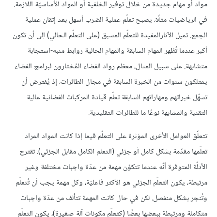
مواد أو مهام جديدة من خلال توفير الخلفية أو المواد الأساسيّة اللازمة.
في الرياضيات مثلًا، يصبح تعلّم عملية الضرب أسهل بعد إتقان عملية
الجمع. تميل الآثارالمفيدة للتعلّم المسبق (على التعلّم الحالي) إلى أن تكون
أكبر عندما تُظهر المهام السابقة والمهام الحالية روابط منبه-استجابة
متشابهة. على سبيل المثال، معظم رواد الفضاء المُختارون لبرامج الفضاء
يمتلكون سنوات من الخبرة السابقة في مجال الطائرات، إذ يُفترض أن
تسهّل خبراتهم ومهاراتهم السابقة تعلّم قيادة المركبات الفضائية عالية
التقنية والمشابهة نوعًا ما للطائرات التقليدية.
تتعلّق العوامل الأخرى المؤثرة على التعلّم فيما إذا كانت المواد المراد
تعلّمها مقدّمة بشكل كامل أو جزئي (التعلم الكامل مقابل الجزئي). تقترح
الأدلّة المتوفرة أنّه عندما تتكوّن مهمة من عدّة واجبات مختلفة وغير
مرتبطة، يكون التعلّم الجزئي هو الأكثر فاعليّة، وكل مهمة يجب أن تُتعلّم
وتُنجر بشكل منفصل. لكن في حال كانت المهمة تتألف من عدّة واجبات
متكاملة ومرتبطة ببعضها بعضًا (كتعلّم مكونات آلة صغيرة)، يكون التعلّم