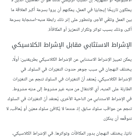
الأسبوعية أو الشهرية. إنّ السبب الرئيسي لذلك هو أنّ العاملين، الذين لا
يملكون تاريخًا إيجابيًا في العمل، يمكنهم أن يروا بسرعة أكبر العلاقة ما
بين العمل وتلقّي الأجر، وتتطور على إثر ذلك رابطة منبه-استجابة بسرعة
أكبر، وذلك بسبب تواتر وتكرار التعزيز أو المكافأة.
الإشراط الاستثابي مقابل الإشراط الكلاسيكي
يمكن تمييز الإشراط الاستثابي عن الإشراط الكلاسيكي بطريقتين: أولًا،
يختلف النهجان في سبب جوهر حدوث التغيّرات في السلوك. في
الإشراط الكلاسيكي، يُعتقد أنّ التغيّرات في السلوك تنجم عن التغيّرات
الطارئة على المنبه، أي الانتقال من منبه غير مشروط إلى منبّه مشروط.
في الإشراط الاستثابي من الناحية الأخرى، يُعتقد أنّ التغيّرات في السلوك
تنجم عن عواقب سلوك سابق، إذ عندما لا يُكافئ سلوك معيّن أو يُعاقب، لا
نتوقّعه أن يتكرّر.
ثانيًا، يختلف النهجان بدور المكافآت وتواترها. في الإشراط الكلاسيكي،