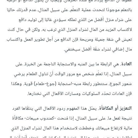
عمومًا أنّ الدافع يزداد مع شدّة الحرمان. ويجب أن يكون الدافع أو الرغبة
بالتعلم موجودًا لتحدث عملية التعلّم. على سبيل المثال، عدم قدرتك حاليًا
على شراء منزل أفضل من اللذي تملكه سيؤدي غالبًا إلى توليد دافع
لاكتساب المزيد من المال لشراء المنزل الذي ترغب به. ولكن في حال كنت
تعيش في شقة جميلة ومريحة فإن الدافع من أجل تطوير العمل واكتساب
مال إضافي لشراء شقّة أفضل سيختفي.
العادة
. هي الرابطة ما بين المنبه والاستجابة الناجمة عن الخبرة. على
سبيل المثال، إذا تعلّم شخص مع مرور الوقت أنّ تناول الطعام يرضي
شعور الجوع، ستتطور رابطة منبه-استجابة (جوع-طعام) قوية. وهكذا
فإن العادات تحدّد السلوكيات ومسارات الأفعال التي نختارها.
التعزيز أو المكافأة
. يمثّل هذا المفهوم ردود الأفعال التي يتلقّاها الفرد
نتيجة لفعل ما. على سبيل المثال، إذا مُنحت -كمندوب مبيعات- مكافأة
مالية لارتفاع مبيعاتك وخططت لاستخدام هذا المال لشراء المنزل الذي