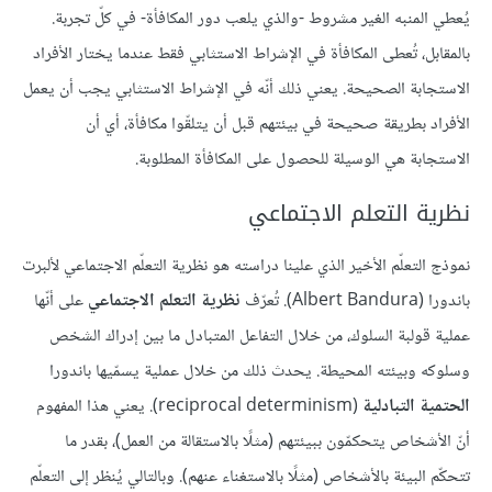
يُعطي المنبه الغير مشروط -والذي يلعب دور المكافأة- في كلّ تجربة.
بالمقابل، تُعطى المكافأة في الإشراط الاستثابي فقط عندما يختار الأفراد
الاستجابة الصحيحة. يعني ذلك أنّه في الإشراط الاستثابي يجب أن يعمل
الأفراد بطريقة صحيحة في بيئتهم قبل أن يتلقّوا مكافأة، أي أن
الاستجابة هي الوسيلة للحصول على المكافأة المطلوبة.
نظرية التعلم الاجتماعي
نموذج التعلّم الأخير الذي علينا دراسته هو نظرية التعلّم الاجتماعي لألبرت
باندورا (Albert Bandura). تُعرّف
نظرية التعلم الاجتماعي
على أنّها
عملية قولبة السلوك، من خلال التفاعل المتبادل ما بين إدراك الشخص
وسلوكه وبيئته المحيطة. يحدث ذلك من خلال عملية يسمّيها باندورا
الحتمية التبادلية
(reciprocal determinism). يعني هذا المفهوم
أنّ الأشخاص يتحكمّون ببيئتهم (مثلًا بالاستقالة من العمل)، بقدر ما
تتحكّم البيئة بالأشخاص (مثلًا بالاستغناء عنهم). وبالتالي يُنظر إلى التعلّم