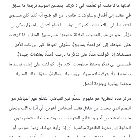
خلالها ما لاحظته أو تعلّمته في ذاكرتك. يتضمن التوليد ترجمة ما سُجّل
في عقلك إلى أفعال وسلوكيات ظاهرة. من الواضح أنّه كلّما كان مستوى
الانتباه أعلى والاحتفاظ أكبر، كان توليد ما تُعلّم أفضل. واخيرًا، يمكن أن
تؤثّر الحوافز على العمليات الثلاثة جميعها. على سبيل المثال، إذا كوفئت
على انتباهك إلى أمر (مثلًا بمديح)، ستُولي انتباهًا أكبر إلى ذلك الأمر
مستقبلًا. إذا كُوفئت مثلًا على تذكّر ما درسته (مثلًا بعلامات جيدة)،
فستميل إلى تذكّر وحفظ معلومات أكثر. وإذا كوفئت على إعادة توليد ما
تعلّمته (مثلًا بترقية لتحفيزك مرؤوسيك بفعالية)، ستوّلد ذلك السلوك
مجدًدًا بوتيرة وجودة أفضل.
مركز هذه النظرية هو مفهوم التعلّم غير المباشر.
التعلّم غير المباشر
هو
التعلّم الذي يحدث من خلال تقليد أشخاص آخرين. أي أنّنا نراقب ونحلّل
ما يفعله شخص آخر والنتائج المترتّبة عليه، ونتيجة لذلك نتعلّم بدون
الحاجة إلى تجربة الظاهرة مباشرة. أي إذا رأينا موظف زميل عوقب أو