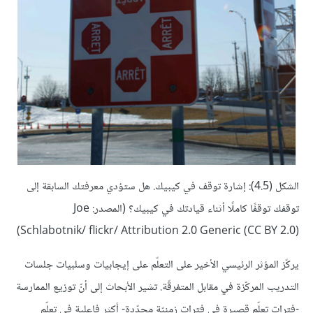
الشكل (4.5): إشارة توقف في كيبيك. هل ستؤدي معرفتك السابقة إلى
توقفك توقفًا كاملًا أثناء قيادتك في كيبيك؟ (المصدر: Joe
Schlabotnik/ flickr/ Attribution 2.0 Generic (CC BY 2.0))
يركّز المؤثر الرئيسي الأخير على التعلّم على إيجابيات وسلبيات جلسات
التدريب المركّزة في مقابل المتفرقّة. تشير الأبحاث إلى أنّ توزيع الممارسة
-فترات تعلّم قصيرة في فترات زمنيّة محدّدة- أكثر فاعلية في تعلّم