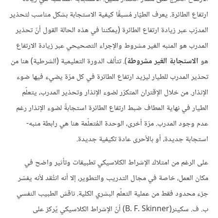
ارتفاع الطائرة. يعرف الطيّار مُسبقًا كيفية الاستجابة بشكل مناسب لتحذير
المدرّب عبر زيادة ارتفاع الطائرة (يمكننا في هذه الحالة القول أنّ تحذير
المدرب هو المنبه الغير مشروط والإجراء التصحيحي عبر زيادة الارتفاع
هو
الاستجابة الغير مشروطة
). تتألف الدورة التعليمية (الشرطية) هنا من
تحذير المدرب للطيار ليزيد ارتفاع الطائرة في كل مرّة يضيء فيها ضوء
الإنذار. من خلال الإقتران المتكرّر لضوء الإنذار وتحذير المدرب، يتعلّم
الطيار في نهاية المطاف ضبط ارتفاع الطائرة استجابةً لضوء الإنذار رغم
عدم وجود المدرب. مرّة أخرى، الوحدة المُتعلّمة هنا هي رابطة منبه-
استجابة جديدة، أو بالأحرى عادة تكيفية جديدة.
على الرغم من امتلاك الإشراط الكلاسيكي تطبيقات وتأثير واضح في
مكان العمل، خاصة في مجال التدريب والتطوير، إلا أنه انتُقد لأنه يفسّر
جزء محدود فقط من عملية التعلّم البشري الكلية. ناقش الطبيب النفسي
ب. ف. سكينر(B. F. Skinner) أنّ الإشراط الكلاسيكي يّركز على