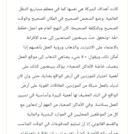
كانت أهداف الشركة هي نفسها كما في معظم مشاريع التنقّل
العالمية: وضع الشخص الصحيح في المكان الصحيح والوقت
الصحيح وبالتكلفة الصحيحة. كان النهج العام هو اعمل-خطّط
-نفّذ -وتحقق. حثّ بنينغتون المبتعثين إلى عدم الإفراط
بالاعتماد على الانترنت، والذهاب ورؤية العمل بأنفسهم إذا
أمكن ذلك، ويقول: « لا شيء يضاهي الذهاب إلى موقع العمل
بنفسك، خاصّة الأماكن الصعبة». يؤكّد بنينغتون كذلك على
أهمية اختيار المورّدين في أرض الواقع بعناية، حتى وإن كان
لديك بالفعل شبكة من المورّدين. العلاقات القويّة على أرض
الواقع في البلد المضيف لها أهميّة كبيرة وأساسية في تسيير
العمل بسلاسة. وفي الأماكن الصعبة، من المهم أن تتعاون مع
كل من الموظفين المحليين في الموارد البشرية والمالية
والقسم القانوني، إذ إنّ تسليم المدفوعات في الوقت المناسب
هو أمر بالغ الأهميّة. كما أن تقديم تدريبات ثقافية ولغويّة له