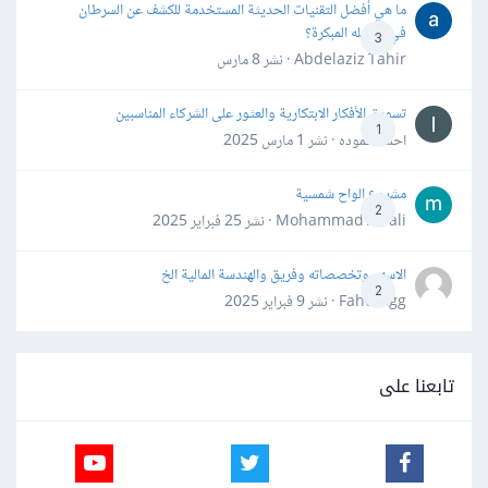
ما هي أفضل التقنيات الحديثة المستخدمة للكشف عن السرطان
في مراحله المبكرة؟
3
Abdelaziz Tahir · نشر
8 مارس
تسويق الأفكار الابتكارية والعثور على الشركاء المناسبين
1
احمد حموده · نشر
1 مارس 2025
مشروع الواح شمسية
2
Mohammad Awali · نشر
25 فبراير 2025
الاسهم وتخصصاته وفريق والهندسة المالية الخ
2
Fahd Ggg · نشر
9 فبراير 2025
تابعنا على