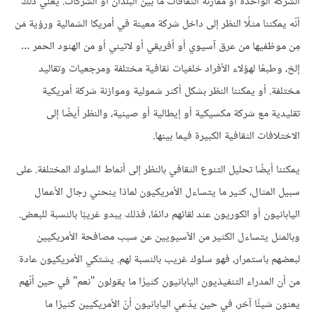
الشركة الواحدة أو مقارنة الثقافات ما بين البلدان أو الشركات. يعني ذلك
أنّه يمكننا مثلًا النظر إلى داخل شركة معينة في أمريكا الشمالية ورؤية مَن
مِن موظفيها من عرق آسيوي أو أفريقي أو لاتيني أو من الهنود الحمر …
إلخ، وطبعًا لهؤلاء الأفراد خلفيات ثقافية مختلفة ومرجعيات وتقاليد
مختلفة. أو يمكننا النظر بشكل أكثر شمولية وموازنة شركة أمريكية
تقليدية مع شركة مكسيكية أو إيطالية أو صينية، والنظر أيضًا إلى
الاختلافات الثقافية الكبيرة فيما بينها.
يمكننا أيضًا تحليل التنوع الثقافي بالنظر إلى أنماط السلوك المختلفة. على
سبيل المثال، كثير ما يتساءل الأمريكيون لماذا ينحني رجال الأعمال
اليابانيون أو الكوريون عند لقائهم دائمًا، فذلك يبدو غريبًا بالنسبة للبعض.
وبالمثل يتساءل الكثير من الآسيويين عن سبب مصافحة الأمريكيين
لبعضهم باستمرار، فهو سلوك غريب بالنسبة لهم. يشتكي الأمريكيون عادة
من أن المدراء التنفيذيون اليابانيون كثيرًا ما يقولون "نعم" في حين أنّهم
يعنون شيئًا آخر، في حين يدّعي اليابانيون أنّ الأمريكيين كثيرًا ما