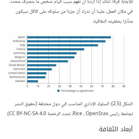
للإجابة فرقًا. لذلك إذا أردنا أن نفهم سبب قيام شخص ما بتصرف محدد
في مكان العمل، علينا أن ندرك أنّ جزءًا من سلوكه على الأقل سيكون
متأثرًا بخلفيته الثقافية.
الشكل (2.5): السلوك الإداري المناسب في دول مختلفة (حقوق النشر
لجامعة رايس Rice ، OpenStax، تحت الرخصة CC BY-NC-SA 4.0).
أبعاد الثقافة