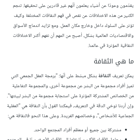
يقدّمون وعودًا عن أشياء يعلمون أنّهم غير قادرين على تحقيقها. تنجم
الكثير من هذه الاختلافات عن نقص في فهم الثقافات المختلفة وكيف
تؤثر على السلوك داخل وخارج مكان العمل. ومع تزايد اندماج الأسواق
والاقتصاديات العالمية بشكل، أصبح من المهم أن نفهم أكثر الاختلافات
الثقافية المؤثرة في عالمنا.
ما هي الثقافة
يمكن تعريف
الثقافة
بشكل مبسّط على أنّها: "برمجة العقل الجمعي التي
تميز أفراد مجموعة من البشر عن مجموعة أخرى، والمجموعة التفاعلية
من الخصائص المشتركة المؤثرة على استجابة مجموعة من البشر لبيئتها".
وإن أردنا توخي الدقة في التعريف، فيمكننا القول بأن الثقافة هي "العقلية
الجماعية للأشخاص"، وخصائصهم الفريدة. وعلى هذا النحو فالثقافة هي:
مشتركة بين جميع أو معظم أفراد المجتمع الواحد.
يحاول الأفراد الأكبر سنًا نقلها إلى الأفراد الأصغر سنًا في المجتمع.