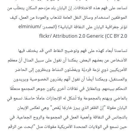
تساعد على فهم هذه الاختلافات. إنّ اليابان بلد مزدحم السكان يتطلّب من
الموظفين استخدام وسائل النقل العامة للذهاب والعودة من العمل، كيف
تؤثر جغرافية اليابان على الثقافة اليابانية؟ (المصدر: elminium/
flickr/ Attribution 2.0 Generic (CC BY 2.0
تساعدنا أبعاد كهذه على فهم وتوضيح النقاط التي قد يختلف فيها
الأشخاص عن بعضهم البعض. يمكننا أن نقول على سبيل المثال أنّ معظم
الأمريكيين ذوي نزعة فرديّة ويفضّلون النشاط وينظرون إلى الحاضر
والمستقبل، ويمكننا أيضًا أن نقول أنّهم يقدّرون الخصوصية ويريدون
التحكم ببيئتهم. وبالمقابل في ثقافات أخرى يكون جوهر المجتمع متعلّقًا
بالماضي ويهتم بالمجموعة ولا تُشكل له الإنجازات عاملًا حاسمًا. نسمع في
اليابان مقولة "إنّ الظفر الذي يبرز خارجًا يُقص" وهي تعكس الإيمان
بالتجانس في الثقافة وأهمية العمل في المجموعة والروح الجماعية. في
حين نسمع في الولايات المتحدة الأمريكية مقولات مثل "ابحث عن الرقم