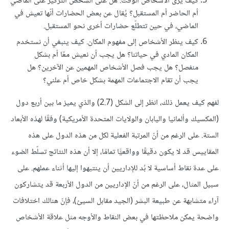
كيف يرى الأشخاص الوقت. هل على الشخص التركيز على الماضي
أم الحاضر أم المستقبل؟ يُقال عن بعض الحضارات أنّها تعيش في
الماضي، في حين تتطلّع حضارات أخرى نحو المستقبل.
كيف ينظر الأشخاص إلى مفهوم المكان. كيف ينبغي أن نستخدم
المكان المادي في حياتنا؟ هل يجب أن نعيش معًا أم بشكل
منفصل؟ هل يجب فصل الأشخاص المهمين عن الآخرين؟ هل
يجب أن تقام الاجتماعات المهمة بشكل خاص أم علني؟
لفهم كيف يعمل ذلك، انظر إلى الشكل (2.7) والذي يميز ما بين أربع دول
(المكسيك وألمانيا واليابان والولايات المتحدة الأمريكية) وفقًا لهذه الأبعاد
الستة. على الرغم من أنّ المرتبة الفعلية لكل من هذه الدول على هذه
المقاييس قد لا يكون دقيقًا وواقعيًّا تمامًا، إلا أن هذه النتائج تسلّط الضوء
على عدة نقاط أساسية لا بُد للإداريين أن ينتبهوا إليها أثناء عملهم. على
سبيل المثال، على الرغم من أنّ الإداريين من الدول الأربعة قد يتشاركون
آراء متشابهة عن طبيعة البشر (الجيد مقابل السيئ)، فإنّ هنالك اختلافات
واضحة يمكن ملاحظتها في بعض النقاط والأوجه مثل علاقة الأشخاص