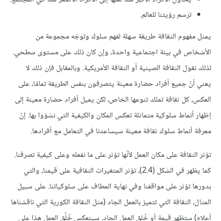
ترسم رؤيتنا للعالم.
يمثل مفهوم الثقافة طريقة سهلة لفهم سلوك وتوجّه مجموعة من
الأشخاص في بيئة اجتماعية واحدة، وإن كان ذلك على مستوى سطحي.
لذلك نقول الثقافة الصينية أو الثقافة الأمريكية. وبالمقابل فإن ذلك لا
يعني أنّ جميع أفراد حضارة معينة يتصرفون بنفس الطريقة تمامًا، على
العكس، كل ثقافة تملك تنوعها الخاص، لكن يميل أفراد حضارة معينة إلى
إظهار أنماط سلوكية متماثلة تعكس المكان والكيفية التي نشؤوا بها. إنّ
معرفة أنماط سلوك ثقافة معينة سيساعدنا في التعامل مع أفرادها.
تؤثر الثقافة على مكان العمل لأنّها تؤثر على ما نفعله وعلى كيفية تصرفنا.
كما يظهر في الشكل (2.4)، تؤثر المتغيرات الثقافية على قيمنا، والتي
بدورها تؤثر على مواقفنا وفي نهاية المطاف على سلوكياتنا. على سبيل
المثال، الثقافة التي تتميز بالعمل الجاد (مثل الثقافة الكورية التي ناقشناها
أعلاه) ستظهر قيمة أو خُلق العمل الجاد. سينعكس خُلُق العمل هذا على