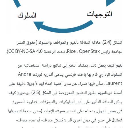
الشكل (2.4): علاقة الثقافة بالقيم والمواقف والسلوك (حقوق النشر
لجامعة رايس Rice ، OpenStax، تحت الرخصة CC BY-NC-SA 4.0).
لفهم كيف يعمل ذلك، يمكنك النظر إلى نتائج دراسة استقصائية عن
السلوك الإداري قام بها باحث فرنسي يدعى أندريه لورنت Andre
Laurent. سأل فيها مدراء عن مدى أهمية امتلاكهم لأجوبة دقيقة على
أسئلة موظفيهم. تظهر النتائج، المعروضة في الشكل (2.5)، بوضوح كيف
يمكن للثقافة التأثير على أدق السلوكيات والتصرّفات الإدارية الصغيرة.
في بعض الدول، يتحتّم على المدير معرفة الإجابة (حتى عندما لا يعرفها
فعليًا)، في حين في دول أخرى قد لا يُشكل معرفته أو عدم معرفته