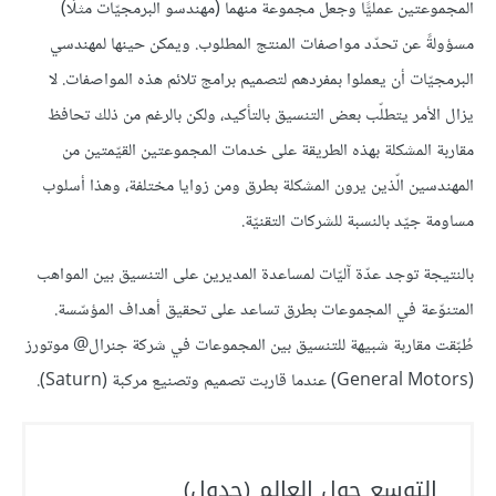
المجموعتين عمليًّا وجعل مجموعة منهما (مهندسو البرمجيّات مثلًا)
مسؤولةً عن تحدّد مواصفات المنتج المطلوب. ويمكن حينها لمهندسي
البرمجيّات أن يعملوا بمفردهم لتصميم برامج تلائم هذه المواصفات. لا
يزال الأمر يتطلّب بعض التنسيق بالتأكيد، ولكن بالرغم من ذلك تحافظ
مقاربة المشكلة بهذه الطريقة على خدمات المجموعتين القيّمتين من
المهندسين الّذين يرون المشكلة بطرق ومن زوايا مختلفة، وهذا أسلوب
مساومة جيّد بالنسبة للشركات التقنيّة.
بالنتيجة توجد عدّة آليّات لمساعدة المديرين على التنسيق بين المواهب
المتنوّعة في المجموعات بطرق تساعد على تحقيق أهداف المؤسّسة.
طُبّقت مقاربة شبيهة للتنسيق بين المجموعات في شركة جنرال@ موتورز
(General Motors) عندما قاربت تصميم وتصنيع مركبة (Saturn).
التوسع حول العالم (جدول)