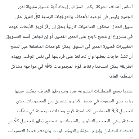
أساس أهداف الشركة. يكمن السرّ في إيجاد آليّة تنسيق مقبولة لدى
الجميع وليس في توحيد الأهداف والتوجّهات الزمنيّة لكلّ الفرق. على
سبيل المثال، ستكون التداعيات كارثيّةً بحق إن ركّز فريق الأبحاث جُهده
في مشروع أو مُنتجٍ ناجحٍ على المدى القصير، أو إن تجاهل قسم التسويق
التغييرات قصيرة المدى في السوق. يمكن للوحدات المختلفة عبر الدمج
أن تسُدَّ حاجات بعضها وأن تحافظ على فرديّتها في نفس الوقت. وبهذه
الطريقة يمكن استخدام نقاط قوّة المجموعات كافّة في مواجهة مشاكل
المنظّمة العامّة.
عندما نجمع المتطلّبات المتنوّعة هذه وشروطها الخاصّة يمكننا حينها
رؤية مدى الصعوبة في ضبط الأداء والتنسيق بين المجموعات، يبيّن
الجدول 9.3 الخصائص الأساسيّة لأربع وحدات نموذجيّة في منظّمة
معيّنة، وهي: البحث والتطوير والمبيعات والتصنيع. يُظهر الجدول كلًّا من
الاعتماد المتبادل وإبهام المهمّة والتوجّه للوقت والهدف. لاحظ التعقيدات