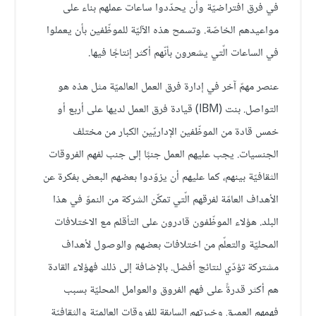
في فرق افتراضيّة وأن يحدّدوا ساعات عملهم بناء على
مواعيدهم الخاصّة. وتسمح هذه الآليّة للموظّفين بأن يعملوا
في الساعات الّتي يشعرون بأنّهم أكثر إنتاجًا فيها.
عنصر مهمّ آخر في إدارة فرق العمل العالميّة مثل هذه هو
التواصل. بنت (IBM) قيادة فرق العمل لديها على أربع أو
خمس قادة من الموظّفين الإداريّين الكبار من مختلف
الجنسيات. يجب عليهم العمل جنبًا إلى جنب لفهم الفروقات
الثقافيّة بينهم، كما عليهم أن يزوّدوا بعضهم البعض بفكرة عن
الأهداف العامّة لفرقهم الّتي تمكّن الشركة من النموّ في هذا
البلد. هؤلاء الموظّفون قادرون على التأقلم مع الاختلافات
المحليّة والتعلّم من اختلافات بعضهم والوصول لأهداف
مشتركة تؤدّي لنتائج أفضل. بالإضافة إلى ذلك فهؤلاء القادة
هم أكثر قدرةً على فهم الفروق والعوامل المحليّة بسبب
فهمهم العميق وخبرتهم السابقة للفروقات العالميّة والثقافيّة