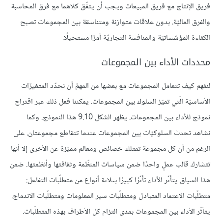
فريق الإنتاج مع فريق المبيعات ويجب أن يتفّق كلاهما مع فرق المحاسبة
والفرق الماليّة. بدون علاقات متوازنة ومتناسقة بين المجموعات تصبح
الكفاءة المؤسّساتيّة والمنافسة التجاريّة أمرًا مستحيلًا.
محددات الأداء بين المجموعات
لنفهم كيف تتعامل المجموعات مع بعضها من المهمّ أن نحدّد المتغيرّات
الأساسيّة الّتي تميّز السلوك بين المجموعات. يمكننا فعل ذلك عبر اقتراح
نموذج للأداء بين المجموعات. يظهر الشكل 9.10 هذا النموذج. وكما
نشاهد تحدث السلوكيّات بين المجموعات عندما تتقاطع مجموعتان. على
الرغم من أن كل مجموعة تمتلك خصائص ومعالم مميّزة عن الأخرى إلا أنها
تتشارك قالب عملٍ واحدًا ضمن سياسات المنظّمة وثقافتها وأنظمتها. ضمن
هذا السياق يتأثّر الأداء تأثّرًا كبيرًا بثلاثة أنواع من متطلّبات التفاعل:
متطلّبات الاعتماد المتبادل ومتطلّبات سير المعلومات ومتطلّبات الاندماج.
يتأثّر الأداء بين المجموعات بمدى التزام كل الأطراف بهذه المتطلّبات.