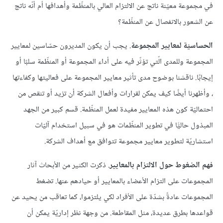
في مجموعة معيّنة ناتج عن الالتزام العالي بالمنظّمة وأهدافها أم أنّه ناتج
عن الشعور بالانفصال عن المنظّمة؟
الحساسيّة لمعايير المجموعة
. يجب أن يكون المديرون حسّاسين لمعايير
المجموعة وللمدى الّتي تؤثّر فيه على أداء المجموعة أو المنظّمة سلبًا أو
إيجابًا. ناقشنا بوضوح مدى تأثير معايير المجموعة على فعاليتها وكفاءتها
، وأظهرنا أيضًا كيف يمكن لقرارات وأفعال الشركة أن تزيد أو تنقص من
احتماليّة كون هذه المعايير مفيدة لعمل المنظّمة. قسم كبير من الجهد
المبذول حاليًّا في تطوير المنظّمات هو في سبيل استخدام آليّات
استشاريّة لتطوير معايير مجموعة تتوافق مع أهداف الشركة.
فهم الضغوط حول الالتزام بالمعايير
. ذكرت الكثير من الأبحاث آثار
المجموعات على التزام الأعضاء بالمعايير أو حيادهم عنها. تضغط
المجموعات عادةً بشدّة على الأفراد لكي يلتزموا، كما تعاقب من يحيد عن
قواعدها بطرق عديدة، مثل المقاطعة. من وجهة نظر إداريّة يمكن أن