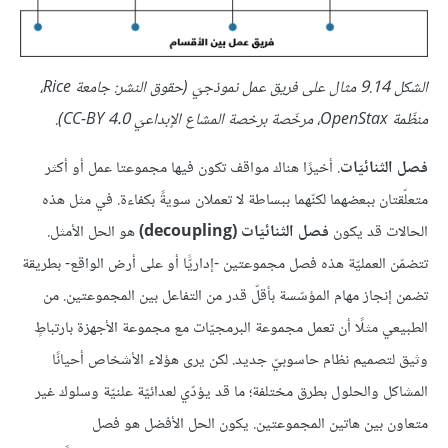
الشكل 9.14 مثال على فريق عمل نموذجيّ (حقوق النشر: جامعة Rice،
منظّمة OpenStax، مرخّصة برخصة المشاع الإبداعيّ CC-BY 4.0).
فصل الثنائيّات
. أخيرًا هناك مواقف تكون فيها مجموعتا عمل أو أكثر
متعلّقتان ببعضهما لكنّهما ببساطة لا تعملان سويةً بكفاءة. في مثل هذه
الحالات قد يكون
فصل الثنائيّات (decoupling)
هو الحل الأمثل.
تتضمّن العمليّة هذه فصل مجموعتين -إداريًّا أو على أرض الواقع- بطريقة
تضمن إنجاز مهام المؤسّسة بأقلّ قدر من التفاعل بين المجموعتين. من
الطبيعي مثلًا أن تعمل مجموعة البرمجيّات مع مجموعة الأجهزة بارتباطٍ
وثيق لتصميم نظام حاسوبيّ جديد. لكن يرى هؤلاء الأشخاص أحيانًا
المشاكل والحلول بطرق مختلفة؛ ما قد يؤدّي لعدائيّة علنيّة وسلوك غير
متعاون بين هاتين المجموعتين. يكون الحل الأفضل هو فصل