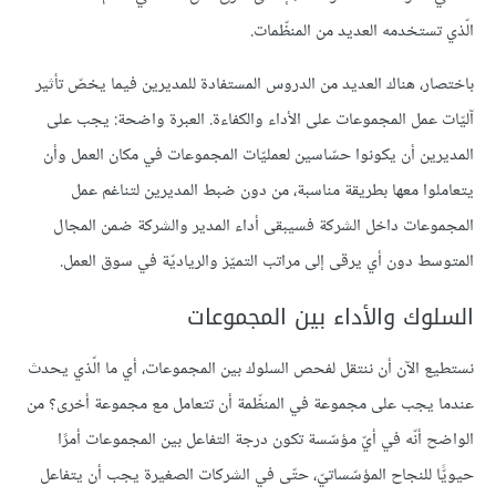
الّذي تستخدمه العديد من المنظّمات.
باختصار، هناك العديد من الدروس المستفادة للمديرين فيما يخصّ تأثير
آليّات عمل المجموعات على الأداء والكفاءة. العبرة واضحة: يجب على
المديرين أن يكونوا حسّاسين لعمليّات المجموعات في مكان العمل وأن
يتعاملوا معها بطريقة مناسبة، من دون ضبط المديرين لتناغم عمل
المجموعات داخل الشركة فسيبقى أداء المدير والشركة ضمن المجال
المتوسط دون أي يرقى إلى مراتب التميّز والرياديّة في سوق العمل.
السلوك والأداء بين المجموعات
نستطيع الآن أن ننتقل لفحص السلوك بين المجموعات، أي ما الّذي يحدث
عندما يجب على مجموعة في المنظّمة أن تتعامل مع مجموعة أخرى؟ من
الواضح أنّه في أيّ مؤسّسة تكون درجة التفاعل بين المجموعات أمرًا
حيويًّا للنجاح المؤسّساتيّ، حتّى في الشركات الصغيرة يجب أن يتفاعل