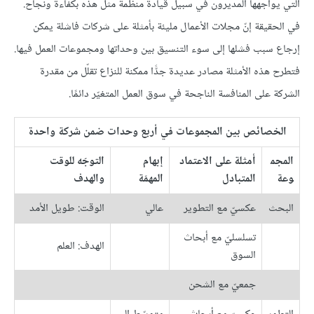
الّتي يواجهها المديرون في سبيل قيادة منظّمة مثل هذه بكفاءة ونجاح.
في الحقيقة إنّ مجلات الأعمال مليئة بأمثلة على شركات فاشلة يمكن
إرجاع سبب فشلها إلى سوء التنسيق بين وحداتها ومجموعات العمل فيها.
فتطرح هذه الأمثلة مصادر عديدة جدًّا ممكنة للنزاع تقلّل من مقدرة
الشركة على المنافسة الناجحة في سوق العمل المتغيّر دائمًا.
الخصائص بين المجموعات في أربع وحدات ضمن شركة واحدة
المجم
أمثلة على الاعتماد
إبهام
التوجّه للوقت
وعة
المتبادل
المهمّة
والهدف
البحث
عكسيّ مع التطوير
عالي
الوقت: طويل الأمد
تسلسليّ مع أبحاث
الهدف: العلم
السوق
جمعيّ مع الشحن