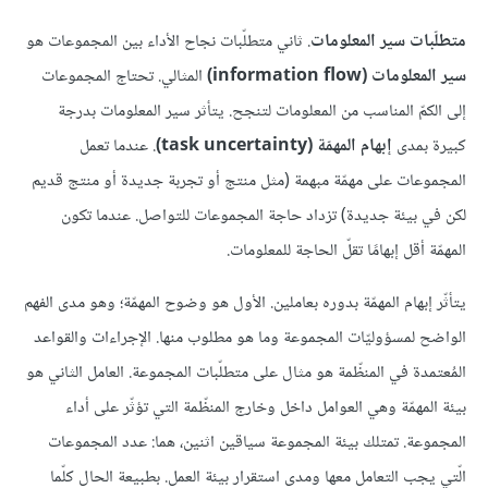
متطلّبات سير المعلومات
. ثاني متطلّبات نجاح الأداء بين المجموعات هو
سير المعلومات (information flow)
المثالي. تحتاج المجموعات
إلى الكمّ المناسب من المعلومات لتنجح. يتأثر سير المعلومات بدرجة
كبيرة بمدى
إبهام المهمّة (task uncertainty)
. عندما تعمل
المجموعات على مهمّة مبهمة (مثل منتج أو تجربة جديدة أو منتج قديم
لكن في بيئة جديدة) تزداد حاجة المجموعات للتواصل. عندما تكون
المهمّة أقل إبهامًا تقلّ الحاجة للمعلومات.
يتأثّر إبهام المهمّة بدوره بعاملين. الأول هو وضوح المهمّة؛ وهو مدى الفهم
الواضح لمسؤوليّات المجموعة وما هو مطلوب منها. الإجراءات والقواعد
المُعتمدة في المنظّمة هو مثال على متطلّبات المجموعة. العامل الثاني هو
بيئة المهمّة وهي العوامل داخل وخارج المنظّمة التي تؤثّر على أداء
المجموعة. تمتلك بيئة المجموعة سياقين اثنين، هما: عدد المجموعات
الّتي يجب التعامل معها ومدى استقرار بيئة العمل. بطبيعة الحال كلّما