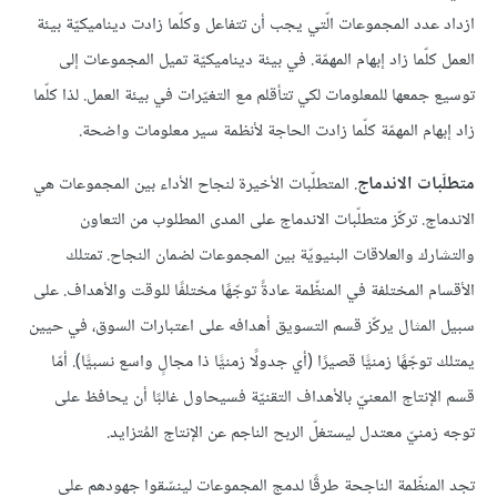
ازداد عدد المجموعات الّتي يجب أن تتفاعل وكلّما زادت ديناميكيّة بيئة
العمل كلّما زاد إبهام المهمّة. في بيئة ديناميكيّة تميل المجموعات إلى
توسيع جمعها للمعلومات لكي تتأقلم مع التغيّرات في بيئة العمل. لذا كلّما
زاد إبهام المهمّة كلّما زادت الحاجة لأنظمة سير معلومات واضحة.
متطلّبات الاندماج
. المتطلّبات الأخيرة لنجاح الأداء بين المجموعات هي
الاندماج. تركّز متطلّبات الاندماج على المدى المطلوب من التعاون
والتشارك والعلاقات البنيويّة بين المجموعات لضمان النجاح. تمتلك
الأقسام المختلفة في المنظّمة عادةً توجّهًا مختلفًا للوقت والأهداف. على
سبيل المثال يركّز قسم التسويق أهدافه على اعتبارات السوق، في حيين
يمتلك توجّهًا زمنيًّا قصيرًا (أي جدولًا زمنيًّا ذا مجالٍ واسع نسبيًّا). أمّا
قسم الإنتاج المعنيّ بالأهداف التقنيّة فسيحاول غالبًا أن يحافظ على
توجه زمنيّ معتدل ليستغلّ الربح الناجم عن الإنتاج المُتزايد.
تجد المنظّمة الناجحة طرقًا لدمج المجموعات لينسّقوا جهودهم على