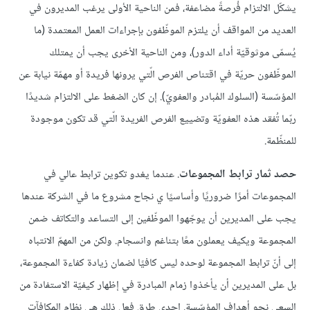
يشكّل الالتزام فُرصةً مضاعفة، فمن الناحية الأولى يرغب المديرون في
العديد من المواقف أن يلتزم الموظّفون بإجراءات العمل المعتمدة (ما
يُسمّى موثوقيّة أداء الدور)، ومن الناحية الأخرى يجب أن يمتلك
الموظّفون حريّة في اقتناص الفرص الّتي يرونها فريدة أو مهمّة نيابة عن
المؤسّسة (السلوك المُبادر والعفويّ). إن كان الضغط على الالتزام شديدًا
ربّما تُفقد هذه العفويّة وتضييع الفرص الفريدة الّتي قد تكون موجودة
للمنظّمة.
حصد ثمار ترابط المجموعات
. عندما يغدو تكوين ترابط عالي في
المجموعات أمرًا ضروريًا وأساسيًا ي نجاح مشروع ما في الشركة عندها
يجب على المديرين أن يوجّهوا الموظّفين إلى التساعد والتكاتف ضمن
المجموعة ويكيف يعملون معًا بتناغم وانسجام. ولكن من المهمّ الانتباه
إلى أنّ ترابط المجموعة لوحده ليس كافيًا لضمان زيادة كفاءة المجموعة،
بل على المديرين أن يأخذوا زمام المبادرة في إظهار كيفيّة الاستفادة من
السعي نحو أهداف المؤسّسة. إحدى طرق فعل ذلك هي نظام المكافآت