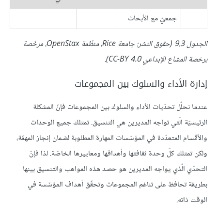
جمعيّ مع الأبحاث
الجدول 9.3 (حقوق النشر: جامعة Rice، منظّمة OpenStax، مرخّصة
برخصة المشاع الإبداعيّ CC-BY 4.0).
إدارة الأداء والسلوك بين المجموعات
عندما نحلّل تحدّيات الأداء والسلوك بين المجموعات فإنّ المشكلة
الرئيسيّة الّتي تواجه المديرين هي التنسيق. تمتلك جميع الوحدات
والأقسام المتعدّدة في المؤسّسات المهارة المطلوبة لضمان إنجاز المهمّة،
ولكن تمتلك كلّ وحدة ثقافتها وأهدافها ومعاييرها الخاصّة. لذا فإنّ
التحدّي الّذي يواجه المديرين هو حصد هذه المواهب والتنسيق بينها
بطريقة تحافظ على تناغم المجموعات وتحقّق أهداف المؤسّسة في
الوقت ذاته.