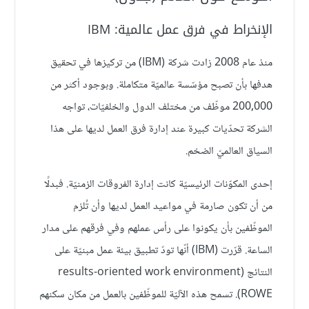
الإنخراط في فرق عمل عالمية: IBM
منذ عام 2008 زادت شركة (IBM) من تركيزها في تحقيق
هدفها بأن تصبح مؤسّسة عالميّة متكاملة. وبوجود أكثر من
200,000 موظّف من مختلف الدول والخلفيّات، تواجه
الشركة تحدّيات كبيرة عند إدارة فرق العمل لديها على هذا
السياق العالميّ الضخم.
إحدى المكوّنات الرئيسيّة كانت إدارة الفروقات الزمنيّة. فبدلًا
من أن تكون صارمة في مواعيد العمل لديها وأن تُلزم
الموظّفين بأن يكونوا على رأس عملهم وفي فرقهم على مدار
الساعة. قرّرت (IBM) أنّها تودّ تطبيق بيئة عمل مبنيّة على
النتائج (results-oriented work environment
ROWE). تسمح هذه الآليّة للموظّفين بالعمل من مكان سكنهم