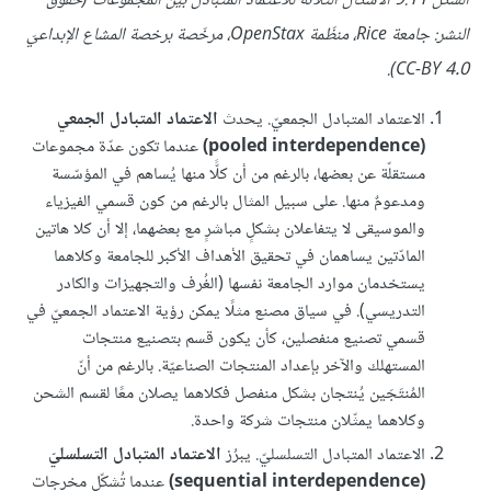
الشكل 9.11 الأشكال الثلاثة للاعتماد المتبادل بين المجموعات (حقوق
النشر: جامعة Rice، منظّمة OpenStax، مرخّصة برخصة المشاع الإبداعيّ
CC-BY 4.0).
الاعتماد المتبادل الجمعيّ. يحدث
الاعتماد المتبادل الجمعي
(pooled interdependence)
عندما تكون عدّة مجموعات
مستقلّة عن بعضها، بالرغم من أن كلًّا منها يُساهم في المؤسّسة
ومدعومٌ منها. على سبيل المثال بالرغم من كون قسمي الفيزياء
والموسيقى لا يتفاعلان بشكلٍ مباشرٍ مع بعضهما، إلا أن كلا هاتين
المادّتين يساهمان في تحقيق الأهداف الأكبر للجامعة وكلاهما
يستخدمان موارد الجامعة نفسها (الغُرف والتجهيزات والكادر
التدريسي). في سياق مصنع مثلًا يمكن رؤية الاعتماد الجمعيّ في
قسمي تصنيع منفصلين، كأن يكون قسم بتصنيع منتجات
المستهلك والآخر بإعداد المنتجات الصناعيّة. بالرغم من أنّ
المُنتَجَين يُنتجان بشكل منفصل فكلاهما يصلان معًا لقسم الشحن
وكلاهما يمثّلان منتجات شركة واحدة.
الاعتماد المتبادل التسلسليّ. يبرُز
الاعتماد المتبادل التسلسليّ
(sequential interdependence)
عندما تُشكّل مخرجات