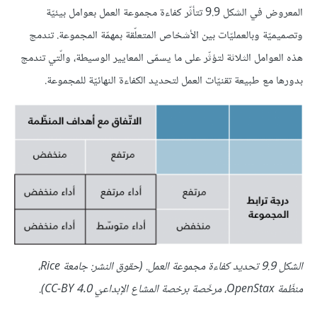
المعروض في الشكل 9.9 تتأثّر كفاءة مجموعة العمل بعوامل بيئيّة
وتصميميّة وبالعمليّات بين الأشخاص المتعلّقة بمهمّة المجموعة. تندمج
هذه العوامل الثلاثة لتؤثّر على ما يسمّى المعايير الوسيطة، والّتي تندمج
بدورها مع طبيعة تقنيّات العمل لتحديد الكفاءة النهائيّة للمجموعة.
الشكل 9.9 تحديد كفاءة مجموعة العمل. (حقوق النشر: جامعة Rice،
منظّمة OpenStax، مرخّصة برخصة المشاع الإبداعيّ CC-BY 4.0).