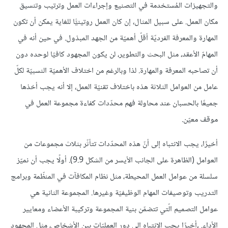
والتجهيزات المُستخدمة في التصنيع وإجراءات العمل وترتيب وتنسيق
مكان العمل. على سبيل المثال، إن كان العمل روتينيًّا للغاية يمكن أن تكون
المهارة والمعرفة الفرديّة أقلّ أهميّة من الجهد المبذول. في حين أنه في
المهامّ الأعقد، مثل البحث والتطوير، لن يكون المجهود كافيًا لوحده دون
أن تصاحبه المعرفة والمهارة. لذا وبالرغم من اختلاف الأهميّة النسبيّة لكلّ
عامل من العوامل الثلاثة هذه باختلاف تقنيّة العمل، إلا أنه يجب أخذها
جميعًا بالحسبان عند محاولة فهم محدّدات كفاءة مجموعة العمل في
موقف معيّن.
أخيرًا، يجب الانتباه إلى أنّ هذه المحدّدات تتأثّر بثلاث مجموعات من
العوامل (الظاهرة على الجانب الأيسر من الشكل 9.9). أولًا يجب أن نميّز
سلسلة من عوامل العمل المحيطة، مثل نظام المكافآت في المنظّمة وبرامج
التدريب وتوصيفات المهام الوظيفيّة وغيرها. المجموعة الثانية هي
عوامل التصميم الّتي تتضمّن بنية المجموعة وتركيبة الأعضاء ومعايير
الأداء. ,أخيرًا يجب الانتباه إلى دور العمليّات بين الأشخاص، مثل المجهود