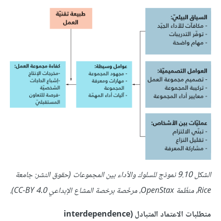
الشكل 9.10 نموذج للسلوك والأداء بين المجموعات (حقوق النشر: جامعة
Rice، منظّمة OpenStax، مرخّصة برخصة المشاع الإبداعيّ CC-BY 4.0).
متطلبات الاعتماد المتبادل (interdependence