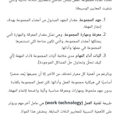
تُحدّد كفاءة مجموعة العمل بشكل أساسيّ بالمعايير الثلاثة التاليّة والّتي
سُمّيَت المعايير الوسيطة:
جهد المجموعة
. مقدار الجهد المبذول من أعضاء المجموعة بهدف
إنجاز المهمّة.
معرفة ومهارة المجموعة
. وهي تمثّل مقدار المعرفة والمهارة الّتي
يمتلكها أعضاء المجموعة، والّتي تكون متاحة لكي تستثمرها
المجموعة في عملها وأدائها.
آليّات أداء المهام
. مدى ملائمة آليّات المجموعة لأداء المهمّة (أي
كيف تحلّل وتحاول حلّ المشاكل الموجودة).
وبالرغم من أهميّة كل معيار تختلف عن الآخر، إلا أن جميعها يُعد عنصرًا
أساسيًّا في هيكلية مجموعة العمل وأدائها. فلن تعمل المجموعة بكفاءة
بدون جهد ملحوظ ومهارات ومعرفة مناسبة وآليّة واضحة لإتمام المهمّة.
طبيعة
تقنيّة العمل (work technology)
هي عامل آخر مهم ويؤثر
على الأهميّة النسبيّة للمعايير الثلاث السابقة. يتضمّن هذا الموادّ