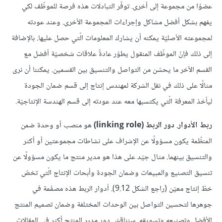
عضوًا من مجموعة إلى أخرى. توفّر التبادلات هذه فرصة للموظّف لكي
يفهم بشكل أفضل مشاكل وإجراءات المجموعة الأخرى. وعند عودته
لمجموعته الأصليّة يمكنه أن يشارك المعلومات الّتي حصل عليها. بالإضافة
إلى ذلك فإنّ الموظّف المنقول يطوّر عادةً علاقات شخصيّة أفضل مع
القسم الآخر ما يحسّن من التواصل والتنسيق بين القسمين. يمكننا أن نرى
مثالًا على ذلك في نقل الشركة لمهندس إنتاج إلى قسم ضمان الجودة
ليأخذ المعرفة الّتي يكتسبها معه عند عودته إلى قسم الهندسة الإنتاجيّة.
ربط الأدوار
.
دور الربط (linking role)
هو منصب أو وحدة ضمن
المنظّمة يكون مسؤولًا عن الإشراف على نشاطات مجموعتين أو أكثر
والتنسيق بينهما. مثال جيّد على هذا هو مدير منتج ما يكون مسؤولًا عن
تنسيق التصنيع والمبيعات وضمان الجودة وأبحاث الإنتاج الّتي تخصّ
خطّ إنتاج معيّن (راجع الشكل 9.12). أدوار الربط هذه مصمَّمة في
جوهرها لتحسين التواصل بين الوحدات المختلفة وضمان تصميم المنتج
الأفضل وتصنيعه وتسويقه. سنناقش دور مدير المنتج أكثر في المقالات