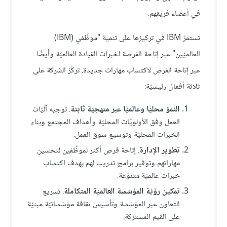
في أعضاء فريقهم.
تستمرّ IBM في تركيزها على تنمية "موظّفي (IBM)
العالميّين" عبر إتاحة الفرصة لخبرات القيادة العالميّة وأيضًا
عبر إتاحة الفرص لاكتساب مهارات جديدة. تركّز الشركة على
ثلاثة أفعال رئيسيّة:
النموّ محليًّا وعالميًّا عبر منهجيّة ثابتة
. توجيه آليّات
العمل وفق الأولويّات المحليّة وأهداف المجتمع وبناء
الخبرات المحليّة وتوسيع سوق العمل.
تطوير الإدارة
. إتاحة فرص أكثر لموظّفين لتحسين
مهاراتهم وتوفير برامج تدريب لهم بهدف اكتساب
خبرات عالميّة متنوّعة.
تمكين رؤيّة المؤسّسة العالميّة المتكاملة
. تسريع
التعاون عبر المؤسّسة وتأسيس ثقافة مؤسّساتيّة مبنيّة
على القيم المشتركة.