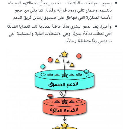
يسمح دعم الخدمة الذّاتية للمستخدمين بحلّ انشغالاتهم البسيطة
بأنفسهم، وضمان تلقّي ردود فوريّة وفعّالة، كما يقلّل من حجم
الأسئلة المتكرّرة التي تتهاطل على صندوق رسائل فريق الدّعم.
وأخيرًا، يُعَد الدّعم البشري هامًّا خاصّةً لمعالجة تلك القضايا الشائكة
التي تتطلّب تدخّلًا بشريًّا، وهي الانشغالات الفنّية والحسّاسة التي
تستدعي ردًّا متعاطفًا وخاصًّا.