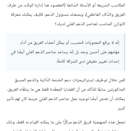
المكاسب السّريعة أو الأسئلة الشّائعة (المقصود هنا إدارة الوقت من طرف
الفريق والذّكاء العاطفي)، وبصفتك مسؤول الدّعم، فكيف يمكنك معرفة
التّوازن المناسب لعناصر الدّعم الفنّي لديك؟
إنّه لا يرفع المعنويّات فحسب، أو يمكّن أعضاء الفريق من أداء
مهامهم على أحسن وجه، بل إنّه يساعد عناصر الدّعم الفنّي أيضًا في
إحداث تغيير حقيقيّ لدى الشركة كاملةً.
فمن خلال توظيف إستراتيجيّات دعم الخدمة الذّاتية والدّعم المسبق
المذكورتين سابقًا للتّأكد من أنّ القضايا المعقّدة فقط هي ما يتلقّاه الفريق،
يمكنك أن تضمن أيضًا توجيه عمل عناصر الدّعم الفنّي حيثما كان لهم تأثير
كبير.
تجعل هذه المنهجيّة فريق الدّعم مركِّزًّا على ما يمكنه القيام به فقط، وذلك