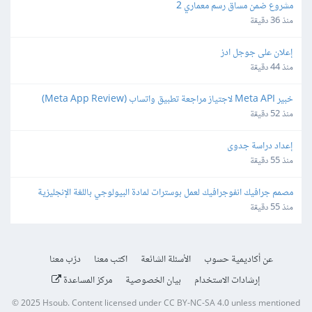
مشروع ضمن مساق رسم معماري 2
منذ 36 دقيقة
إعلان على جوجل ادز
منذ 44 دقيقة
خبير Meta API لاجتياز مراجعة تطبيق واتساب (Meta App Review) 
لمنصة SaaS
منذ 52 دقيقة
إعداد دراسة جدوى
منذ 55 دقيقة
مصمم جرافيك انفوجرافيك لعمل بوسترات لمادة البيولوجي باللغة الإنجليزية 
بطريقة كرياتيف
منذ 55 دقيقة
عن أكاديمية حسوب
الأسئلة الشائعة
اكتب معنا
درّب معنا
إرشادات الاستخدام
بيان الخصوصية
مركز المساعدة
© 2025
Hsoub
.
Content licensed under
CC BY-NC-SA 4.0
unless mentioned