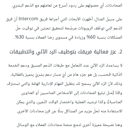
المحادثات، أي حصولهم على ردود أسرع من تعاملهم مع الدّعم البشري.
على سبيل المثال، أظهرت الأبحاث التي أجراها فريق Intercom أنّ فرق
الدّعم التي توظّف الروبوتات مرشّحة لتحقيق تحسّن في توقيت حلّ
المشكلات بنسبة 60% وزيادة في مستوى رضا العملاء بنسبة 30%.
2. عزز فعالية فريقك بتوظيف الرد الآلي والتطبيقات
لا يساعدك الرّد الآليّ عند التّعامل مع طبقات الدّعم المسبق ودعم الخدمة
الذّاتية فحسب، بل هو جزء هامّ من أيّ مسار دعم بشريّ يتميز بالفعّالية،
وذلك لأنّ الرّد الآليّ يسمح لك بتقليل المهام الإدارية الهامّة والتي تستنزف
وقتًا (مثل تبليغ المحادثات إلى الأشخاص المناسبين أو العناوين
المناسبة)، وكذا ترشيد العملية واختصار الوقت الثّمين، والذي يمكن
الاستفادة منه لحلّ مزيد من المشاكل بدلًا عن فرز محادثات الأخرى.
وهنا نصيحة مميزة أخرى لدمج منصة محادثات العملاء مع الوسائل