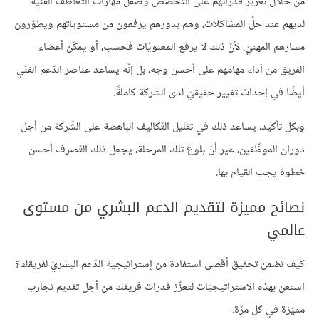
من خلال تعزيز قدراتهم على التخصّص وصقل مهارات التّعاطف الفنّية
لديهم عند حلّ المشاكلات، وهم بدورهم يرفعون من مستوياتهم ويطوّرون
مسارهم المهنيّ، لأنّ ذلك لا يرفع المعنويّات فحسب، أو يمكّن أعضاء
الفريق من أداء مهامهم على أحسن وجه، بل إنّه يساعد عناصر الدّعم الفنّي
أيضًا في إحداث تغيير حقيقيّ لدى الشركة كاملةً.
وبكل تأكيد، يساعد ذلك في تقليل التّكاليف الباهضة على الشّركة من أجل
دوران الموظّفين، غير أنّ بلوغ تلك المرحلة، يجعل ذلك التّصرف أحسن
خطوة يجب القيام بها.
نصائح مميزة لتقديم الدعم البشري من مستوى
عالمي
كيف تضمن تحقيق أقصى استفادة من إستراتيجية الدّعم البشريّ لفريقك؟
استعن بهذه الاستراتيجيّات لتعزّز قدرات فريقك من أجل تقديم تجارب
مميّزة في كل مرّة.