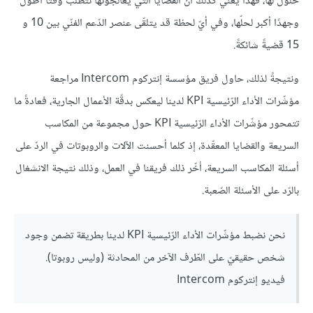
حلول لها، فهذا يعني كذلك أنّ القضايا التي يعالجونها تتطلّب وقتًا أطول
وجهدًا أكبر لحلّها، وفي أيّ لحظة قد يتلقّى عنصر الدّعم الفنّي بين 10 و
15 قضيةً شائكةً.
ونتيجةً لذلك، حاول فريق مؤسسة إنتركوم Intercom مراجعة
مؤشّرات الأداء الرّئيسية KPI لدينا ليعكس بدقّة الأعمال الجارية، فعادةً ما
تتمحور مؤشّرات الأداء الرّئيسية KPI حول مجموعة من المكاسب
السريعة والقضايا المعقّدة، إذ كلما أحسنت الآلات والروبوتات في الردّ على
أسئلة المكاسب السريعة، أخّر ذلك فريقنا في العمل، وذلك نتيجة الانشغال
بالرّد على الأسئلة الصّعبة.
نحن نضبط مؤشّرات الأداء الرّئيسية KPI لدينا بطريقة تضمن وجود
شخص حقيقيّ على الطّرف الآخر من المحادثة (وليس روبوتا).
فيديو إنتركوم Intercom