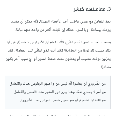
3. معاملتهم كبشر
يعدّ التّعامل مع عميل غاضب أحد الأخطار المهنيّة، لأنه يمكن أن يفسد
يومك ببساطة، ويا لسوء حظك إن قابلت أكثر من واحد منهم تباعًا.
بصفتك أحد عناصر الدّعم الفنّي، فأنت تعلم أنّ الأمر ليس شخصيًّا، غير أنّ
ذلك يسبب لك نوعًا من المضايقة لأنك أنت الذي تتلقّى تلك المعاملة، فقد
يمرّون بوقت عصيب أو يعملون تحت ضغط المدير أو أيّ سبب آخر يكون
منطقيًّا.
من الضّروري أن يعلموا أنّه ليس من واجبهم الجلوس هناك والتّعامل
مع أمر لا يجدي نفعًا، وهنا يبرز دور المدير عند التّدخل والتّعامل
مع القضايا الصّعبة، أو مع عميل صّعب المراس عند الضّرورة.