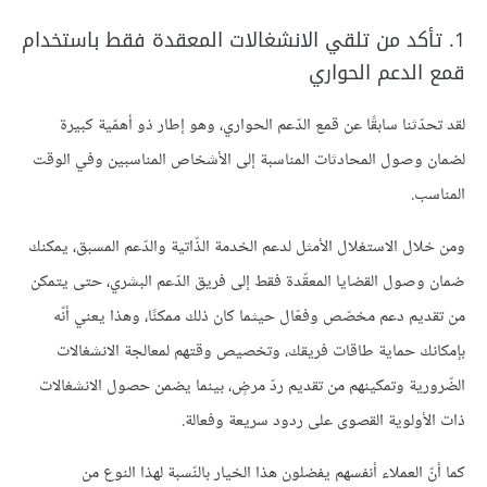
1. تأكد من تلقي الانشغالات المعقدة فقط باستخدام
قمع الدعم الحواري
لقد تحدّثنا سابقًا عن قمع الدّعم الحواري، وهو إطار ذو أهمّية كبيرة
لضمان وصول المحادثات المناسبة إلى الأشخاص المناسبين وفي الوقت
المناسب.
ومن خلال الاستغلال الأمثل لدعم الخدمة الذّاتية والدّعم المسبق، يمكنك
ضمان وصول القضايا المعقّدة فقط إلى فريق الدّعم البشري، حتى يتمكن
من تقديم دعم مخصّص وفعّال حيثما كان ذلك ممكنًا، وهذا يعني أنّه
بإمكانك حماية طاقات فريقك، وتخصيص وقتهم لمعالجة الانشغالات
الضّرورية وتمكينهم من تقديم ردّ مرضٍ، بينما يضمن حصول الانشغالات
ذات الأولوية القصوى على ردود سريعة وفعالة.
كما أنّ العملاء أنفسهم يفضلون هذا الخيار بالنّسبة لهذا النوع من