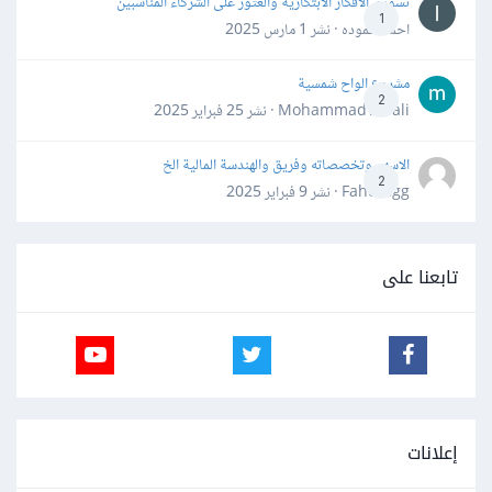
تسويق الأفكار الابتكارية والعثور على الشركاء المناسبين
1
احمد حموده · نشر
1 مارس 2025
مشروع الواح شمسية
2
Mohammad Awali · نشر
25 فبراير 2025
الاسهم وتخصصاته وفريق والهندسة المالية الخ
2
Fahd Ggg · نشر
9 فبراير 2025
تابعنا على
إعلانات