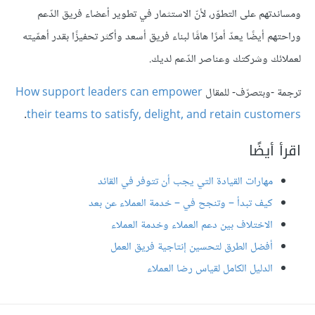
ومساندتهم على التطوّر، لأنّ الاستثمار في تطوير أعضاء فريق الدّعم
وراحتهم أيضًا يعدّ أمرًا هامًّا لبناء فريق أسعد وأكثر تحفيزًا بقدر أهمّيته
لعملائك وشركتك وعناصر الدّعم لديك.
ترجمة -وبتصرّف- للمقال
How support leaders can empower
.
their teams to satisfy, delight, and retain customers
اقرأ أيضًا
مهارات القيادة التي يجب أن تتوفر في القائد
كيف تبدأ – وتنجح في – خدمة العملاء عن بعد
الاختلاف بين دعم العملاء وخدمة العملاء
أفضل الطرق لتحسين إنتاجية فريق العمل
الدليل الكامل لقياس رضا العملاء