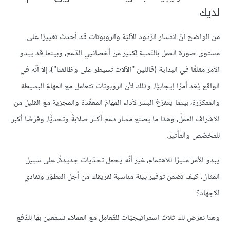
لديك
من الواضح أنّ انتشار الرّدود الآليّة والروبوتات قد أحدث تغييرًا على
مستوى صورة العمل بالنّسبة لكثير من أخصائيي الدّعم، وبينما قد يبدو
الأمر مقلقًا في البداية (قائلين "الآلات تسيطر على وظائفنا")، إلا أنّه في
الواقع يُعَد أمرًا إيجابيًّا، وذلك لأن الروبوتات تتعامل مع المهامّ البسيطة
والمتكرّرة، بينما يتفرّغ البشر لأداء المهامّ المعقّدة والمجزية مع القليل من
الإشراف المملّ، وهذا ما يصنع مسار دعم أكثر صلابةً وتحديًّا، وفرصًا أكبر
للتخصّص والتأثير.
يبدو الأمر مثيرًا للاهتمام، غير أنّه يحمل تحدّيات جديدةً. على سبيل
المثال، كيف تضمن توفير بيئة مناسبة لفريقك من أجل التطوّر وتفادي
الإجهاد؟
وهنا نعرض لك ثلاث استراتيجيّات للتّعامل مع العملاء نستعين بها للدّفع