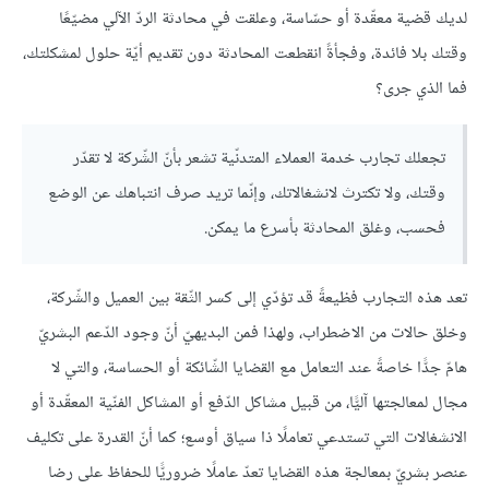
لديك قضية معقّدة أو حسّاسة، وعلقت في محادثة الردّ الآلي مضيّعًا
وقتك بلا فائدة، وفجأةً انقطعت المحادثة دون تقديم أيّة حلول لمشكلتك،
فما الذي جرى؟
تجعلك تجارب خدمة العملاء المتدنّية تشعر بأنّ الشّركة لا تقدّر
وقتك، ولا تكترث لانشغالاتك، وإنّما تريد صرف انتباهك عن الوضع
فحسب، وغلق المحادثة بأسرع ما يمكن.
تعد هذه التجارب فظيعةً قد تؤدّي إلى كسر الثّقة بين العميل والشّركة،
وخلق حالات من الاضطراب، ولهذا فمن البديهيّ أنّ وجود الدّعم البشريّ
هامّ جدًّا خاصةً عند التعامل مع القضايا الشّائكة أو الحساسة، والتي لا
مجال لمعالجتها آليًّا، من قبيل مشاكل الدّفع أو المشاكل الفنّية المعقّدة أو
الانشغالات التي تستدعي تعاملًا ذا سياق أوسع؛ كما أنّ القدرة على تكليف
عنصر بشريّ بمعالجة هذه القضايا تعدّ عاملًا ضروريًّا للحفاظ على رضا