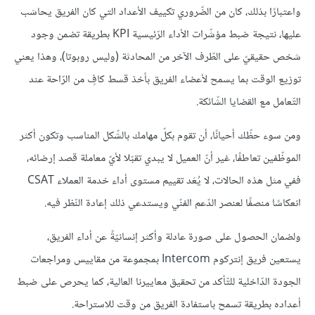
واعتبارًا بذلك، كان من الضّروري تكييف الأعداد التي كان الفريق يحاسَب
عليها، نتيجة ضبط مؤشّرات الأداء الرّئيسية KPI بطريقة تضمن وجود
شخص حقيقيّ على الطّرف الآخر من المحادثة (وليس روبوتا)، وهذا يعني
توزيع الوقت بما يسمح لأعضاء الفريق بأخذ قسط كافٍ من الرّاحة عند
التّعامل مع القضايا الشّائكة.
ومن سوء حظّك أحيانًا، أن تقوم بكلّ مهامك بالشّكل المناسب وتكون أكثر
الموظّفين تعاطفًا، غير أنّ العميل لا يبدي تقبّلا لأيّ معاملة قصد إرضائه،
ففي مثل هذه الحالات، لا يُعَد تقييم مستوى أداء خدمة العملاء CSAT
انعكاسًا منصفًا لعنصر الدّعم الفنّي ويستدعي ذلك إعادة النّظر فيه.
ولضمان الحصول على صورة عادلة وأكثر إنسانيّةً عن أداء الفريق،
يستعين فريق إنتركوم Intercom بمجموعة من مقاييس ومراجعات
الجودة الدّاخلية للتّأكد من تحقيق معاييرنا العالية، كما يحرص على ضبط
أعداده بطريقة تسمح باستفادة الفريق من وقت للاستراحة.