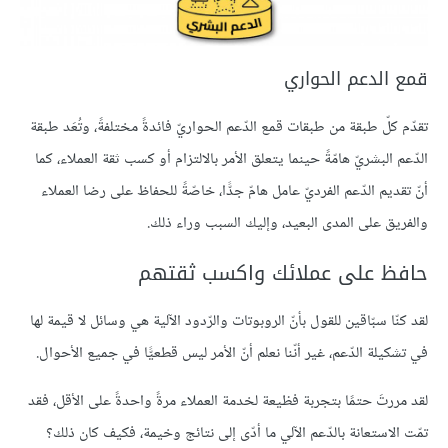
قمع الدعم الحواري
تقدّم كلّ طبقة من طبقات قمع الدّعم الحواريّ فائدةً مختلفةً، وتُعَد طبقة
الدّعم البشريّ هامّةً حينما يتعلق الأمر بالالتزام أو كسب ثقة العملاء، كما
أنّ تقديم الدّعم الفرديّ عامل هامّ جدًّا، خاصّةً للحفاظ على رضا العملاء
والفريق على المدى البعيد، وإليك السبب وراء ذلك.
حافظ على عملائك واكسب ثقتهم
لقد كنّا سبّاقين للقول بأنّ الروبوتات والرّدود الآلية هي وسائل لا قيمة لها
في تشكيلة الدّعم، غير أنّنا نعلم أنّ الأمر ليس قطعيًّا في جميع الأحوال.
لقد مررتَ حتمًا بتجربة فظيعة لخدمة العملاء مرةً واحدةً على الأقل، فقد
تمّت الاستعانة بالدّعم الآلي ما أدّى إلى نتائج وخيمة، فكيف كان ذلك؟