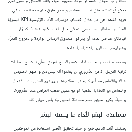
نحتاج في مجال الدعم أن نؤكد صعوبة القيام بتلك الأعمال والضرر الذي
يمكن أن تسبّبه حال غياب الحماية، وإحدى طرق بناء هذه الحماية في
فريق الدّعم، هي من خلال اكتساب مؤشرات الأداء الرّئيسية KPI البشريّة
المذكورة سابقًا، وهذا يعني أنه في حال بلغت الأمور تعقيدًا كبيرًا،
فبإمكان عناصر الدّعم أن يتركوا صندوق الرسائل الواردة والخروج للتنزّه
وهم ليسوا مطالبين بالالتزام بأعدادها.
وبصفتك المدير، يجب عليك الاشتراك مع الفريق بشأن توضيح مسارات
ترقية الفريق، إذ من الضّروري أن يعلموا أنه ليس من واجبهم الجلوس
هناك والتّعامل مع أمر لا يجدي نفعًا؛ وهنا يبرز دور المدير عند التّدخل
والتّعامل مع القضايا الصّعبة أو مع عميل صعب المراس عند الضّرورة،
وأحيانًا يكون عليهم قطع محادثة العميل ولا بأس حيال ذلك.
مساعدة البشر لأداء ما يتقنه البشر
بصفتك قائد الدعم، فمن واجبك تحقيق أقصى استفادة من الموظّفين