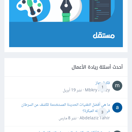
أحدث أسئلة ريادة الأعمال
فكرة جهاز
1
Mbkry Hgazy · نشر
19 أبريل
ما هي أفضل التقنيات الحديثة المستخدمة للكشف عن السرطان
في مراحله المبكرة؟
3
Abdelaziz Tahir · نشر
8 مارس