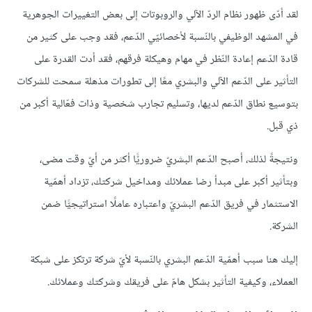
لقد أدّى ظهور نظام الردّ الآلي والروبوتات إلى بعض التغييرات الجوهرية
في المشهد الوظيفي بالنّسبة لأخصائيّي الدّعم، فقد وجب على كثير من
قادة الدّعم إعادة النّظر في مهام وهيكلة فرقهم، فقد أدت القدرة على
التأثير على الدّعم الآلي والبشري معًا إلى تطورات مذهلة سمحت للشركات
بتوسيع نطاق الدّعم لديها، وتسليم تجارب شخصية وذات فعّالية أكبر من
ذي قبل.
ونتيجةً لذلك، أصبح الدّعم البشريّ ضروريًّا أكثر من أيّ وقت مضى،
وبتأثير أكبر على مبدأ رضا عملائك ومداخيل شركتك، تزداد أهمّية
الاستثمار في فريق الدّعم البشريّ واعتباره عاملًا استراتيجيًّا ضمن
الشركة.
إليك هنا سبب أهمّية الدّعم البشري بالنّسبة لأيّ شركة ترتكز على شبكة
العملاء، وكيفية التأثير بشكل هامّ على فريقك وشركتك وعملائك.