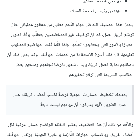
مهندس خدمة العملاء.
مهندس رئيسي لخدمة العملاء.
يحمل هذا التّصنيف الخاصّ لمهام الدّعم معاني من منظور عملياتي حال
توسّع فريق العمل، كما أنّ توظيف غير المتخصّصين يتطلّب وقتًا أطول
اعتبارًا بالأمور التي يحتاجون تعلّمها، ولذا كلّما قلت المواضيع المطلوب
تعليمها، كان ذلك أسرع للاستفادة من خدمات الموظّف، وقد يعني ذلك أنّ
بإمكانهم بداية العمل قريبًا، بإبداء شعور بالرضا تجاههم ومنحهم بعض
المكاسب السريعة التي ترفع تحفيزهم.
يمنحك تخطيط المسارات المهنيّة فرصةً لكسب أعضاء فريقك على
المدى الطّويل لأنّهم يدركون أنّ مهامهم ليست ثابتةً.
والأهّم من ذلك أنّ هذا التصّنيف يعكس النّظام الواضح لمسار التّرقية لكل
أعضاء الفريق، وباكتساب المهارات اللّازمة والخبرة المهنيّة، يرتقي الموظّف