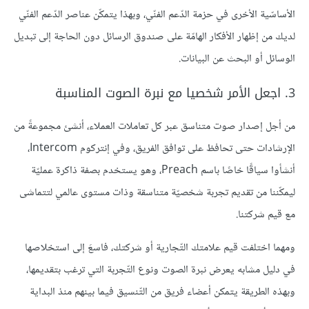
الأساسّية الأخرى في حزمة الدّعم الفنّي، وبهذا يتمكّن عناصر الدّعم الفنّي
لديك من إظهار الأفكار الهامّة على صندوق الرسائل دون الحاجة إلى تبديل
الوسائل أو البحث عن البيانات.
3. اجعل الأمر شخصيا مع نبرة الصوت المناسبة
من أجل إصدار صوت متناسق عبر كل تعاملات العملاء، أنشئ مجموعةً من
الإرشادات حتى تحافظ على توافق الفريق، وفي إنتركوم Intercom،
أنشأوا سياقًا خاصًا باسم Preach، وهو يستخدم بصفة ذاكرة عمليّة
ليمكّننا من تقديم تجربة شخصيّة متناسقة وذات مستوى عالمي لتتماشى
مع قيم شركتنا.
ومهما اختلفت قيم علامتك التّجارية أو شركتك، فاسعَ إلى استخلاصها
في دليل مشابه يعرض نبرة الصوت ونوع التّجربة التي ترغب بتقديمها،
وبهذه الطريقة يتمكن أعضاء فريق من التّنسيق فيما بينهم منذ البداية