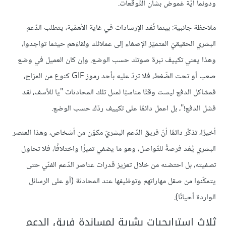
ودونما أيّة غموض بشأن التّوقعات.
ملاحظة جانبية: بينما تُعَد الإرشادات في غاية الأهمّية، يتطلب الدّعم
البشري الحقيقيّ المتميّز الإصغاء إلى عملائك ولقاءَهم حيثما تواجدوا،
وهذا يعني تكييف نبرة صوتك حسب الوضع. وإن كان العميل في وضع
صعب أو تحت الضّغط، فلا تردّ عليه بأحد رموز GIF كنوع من المزاح،
فمشاكل الدفع ليست وقتًا مناسبًا لمثل تلك المحادثات "يا للأسف، لقد
فشل الدفع!"، بل اعمل دائمًا على تكييف ردّك حسب الوضع.
أخيرًا، تذكّر دائمًا أنّ فريق الدّعم البشريّ مكوّن من أشخاص، وهذا العنصر
البشري يُعَد فرصةً للتّواصل، وهو ما يضفي تميزًا واختلافًا، فلا تحاول
تصفيته، بل احتضنه من خلال تعزيز قدرات عناصر الدّعم الفنّي حتى
يتمكّنوا من صقل مهاراتهم وتوظيفها عند المحادثة (أو على الرسائل
الواردة أحيانًا).
ثلاث استرايجيات بشرية لمساندة فريق الدعم