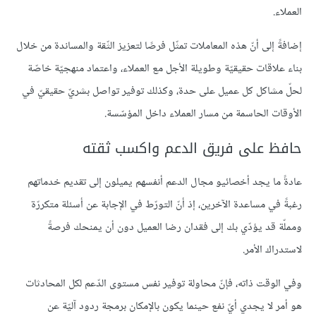
العملاء.
إضافةً إلى أنّ هذه المعاملات تمثّل فرصًا لتعزيز الثّقة والمساندة من خلال
بناء علاقات حقيقيّة وطويلة الأجل مع العملاء، واعتماد منهجيّة خاصّة
لحلّ مشاكل كل عميل على حدة، وكذلك توفير تواصل بشريّ حقيقيّ في
الأوقات الحاسمة من مسار العملاء داخل المؤسّسة.
حافظ على فريق الدعم واكسب ثقته
عادةً ما يجد أخصائيو مجال الدعم أنفسهم يميلون إلى تقديم خدماتهم
رغبةً في مساعدة الآخرين، إذ أنّ التورّط في الإجابة عن أسئلة متكررّة
ومملّة قد يؤدّي بك إلى فقدان رضا العميل دون أن يمنحك فرصةً
لاستدراك الأمر.
وفي الوقت ذاته، فإنّ محاولة توفير نفس مستوى الدّعم لكل المحادثات
هو أمر لا يجدي أيّ نفع حينما يكون بالإمكان برمجة ردود آليّة عن