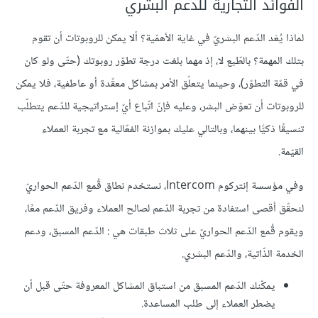
الفوائد التجارية للدعم البشري
لماذا يُعَد الدّعم البشريّ في غاية الأهمّية؟ ألا يمكن للروبوتات أن تقوم
بتلك المهمة؟ بالطّبع لا، إذ مهما بلغت درجة تطوّر روبوتك (حتّى ولو كان
في قمّة التطوّر)، وحينما يتعلّق الأمر بمشاكل معقّدة أو عاطفية، فلا يمكن
للروبوتات أن تعوّض البشر، وعليه فإنّ اتّباع أيّ إستراتيجية للدّعم يتطلّب
تنسيقًا ذكيًّا بينهما، وبالتالي عليك بموازنة الفعّالية مع تجربة العملاء
القيّمة.
وفي مؤسسة إنتركوم Intercom، نستخدم نطاق قُمع الدّعم الحواريّ
لنحقّق أقصى استفادة من تجربة الدّعم لصالح العملاء وفريق الدّعم معًا،
ويقوم قُمع الدّعم الحواريّ على ثلاث طبقات هي : الدّعم المسبق، ودعم
الخدمة الذّاتية، والدّعم البشري.
يمكّنك الدّعم المسبق من استباق المشاكل المعروفة حتّى قبل أن
يضطر العملاء إلى طلب المساعدة.