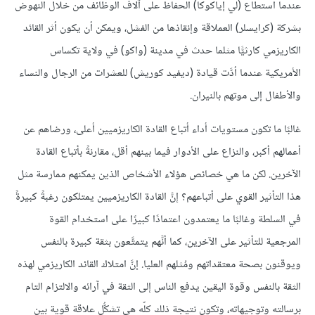
عندما استطاع (لي إياكوكا) الحفاظ على آلاف الوظائف من خلال النهوض
بشركة (كرايسلر) العملاقة وإنقاذها من الفشل، ويمكن أن يكون أثر القائد
الكاريزمي كارثيًّا مثلما حدث في مدينة (واكو) في ولاية تكساس
الأمريكية عندما أدَّت قيادة (ديفيد كوريش) للعشرات من الرجال والنساء
والأطفال إلى موتهم بالنيران.
غالبًا ما تكون مستويات أداء أتباع القادة الكاريزميين أعلى، ورضاهم عن
أعمالهم أكبر، والنزاع على الأدوار فيما بينهم أقل، مقارنةً بأتباع القادة
الآخرين. لكن ما هي خصائص هؤلاء الأشخاص الذين يمكنهم ممارسة مثل
هذا التأثير القوي على أتباعهم؟ إنَّ القادة الكاريزميين يمتلكون رغبةً كبيرةً
في السلطة وغالبًا ما يعتمدون اعتمادًا كبيرًا على استخدام القوة
المرجعية للتأثير على الآخرين، كما أنَّهم يتمتَّعون بثقة كبيرة بالنفس
ويوقنون بصحة معتقداتهم ومُثلهم العليا. إنَّ امتلاك القائد الكاريزمي لهذه
الثقة بالنفس وقوة اليقين يدفع الناس إلى الثقة في آرائه والالتزام التام
برسالته وتوجيهاته، وتكون نتيجة ذلك كلّه هي تشكُّل علاقة قوية بين