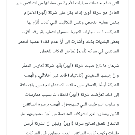
التي تُقدِّم خدمات سيارات الأجرة من معاناتها من التنافس غير
العادل مع شركة أوبر؛ إذ لم يكن على شركة (أوبر) الالتزام
بنفس عملية الفحص ونفس التكاليف التي كانت تُلزَم بها
الشركات ذات سيارات الأجرة الصفراء التقليدية، وقد أقرَّت
بعض البلديات بذلك وأشارت إلى أنَّ عدم كفاءة عملية فحص
السائقين في شركة (أوبر) يُعرِّض الركاب للخطر.
سُرعان ما ذاع صيت شركة (أوبر) بأنَّها شركة تُمارس التنمُّر
وأنَّ رئيسها التنفيذي (كالانيك) قائد غير أخلاقي، واتُهمت
الشركة أيضًا بالتستُّر على حالات الاعتداء الجنسي. بالإضافة
إلى ذلك، تعرَّضت شركة (أوبر) لانتقادات بسبب ممارسات
وأسلوب التوظيف التي تنتهجه؛ إذ اتُهمت برشوة السائقين
الذين يعملون لدى الشركات المنافسة من أجل تشجيعهم على
الانتقال للعمل لصالح شركة (أوبر)، وتبيَّن أنَّ الشركة تُرسل
طلبات ركوب كاذبة للسائقين الذين يعملون في الشركات