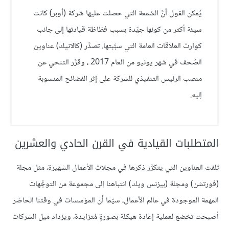
يُمكن القول أنَّ السُمعة التي حصلت عليها شركة (أوبر) كانت
سيئة أكثر من كونها جيِّدة بسبب فظاظة قيادتها إلى جانب
كوارث العلاقات العامة التي سبَّبتها. تصدَّر (كالانيك) عناوين
الصُحف في شهر يونيو من العام 2017 ، وقرَّر التنحي عن
منصب الرئيس التنفيذي للشركة على إثر الفضائح المنسوبة
إليه.
المتطلبات القيادية في القرن الحادي والعشرين
تلفت العناوين التي يتكرَّر ذكرها في مجلات الأعمال الشهيرة، مثل مجلة
(فورتشن) ومجلة (بيزنس ويك) انتباهنا إلى مجموعة من التوجُّهات
المهمة الموجودة في عالم الأعمال، سيّما أن المؤسسات في وقتنا الحاضر
أصبحت تخضع لعملية إعادة هيكلة بصورةٍ مُتزايدة، ويزداد ميل الشركات