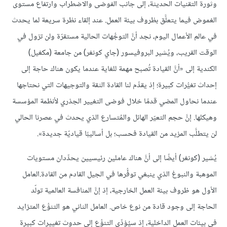
وثورة التقنيات الحديثة، إلى جانب الفوضى والاضطراب وارتفاع مستوى
الغموض فيما يتعلَّق بظروف بيئة العمل. عند إلقاء نظرة سريعة لما يحدث
في عالم الأعمال اليوم، نجد أنَّ التوجُّهات الحالية مستقرّة ولن تزول في
الوقت القريب، ويُشير البروفيسور (جاي كونغر) من جامعة (مكغيل)
الكندية إلى «أنَّ القيادة تُصبح مهمة للغاية عندما يكون هناك حاجة إلى
إحداث تغيُّرات كبيرة؛ إذ يقدِّم لنا القادة الثقة والتوجيهات التي نحتاجها
عندما نحاول المضي قدمًا خلال فوضى التغيير الجذري لأنظمة المؤسسة
وهيكلها. إنَّ حجم التعيّر الهائل والمُتسارع الذي يحدث في عصرنا الحالي
لن يتطلَّب المزيد من القيادة فحسب؛ بل أساليبًا قياديّة جديدة».
يُشير (كونغر) أيضًا إلى أنَّ هناك عاملين رئيسيين يحدِّدان مستويات
الموهبة والنبوغ الذي ينبغي توفُّرها في الجيل القادم من القادة.العامل
الأول هو ظروف بيئة العمل الخارجية، إذ إنَّ المنافسة العالمية تولّد
الحاجة إلى وجود قادة من نوع خاص. العامل الثاني هو التنوُّع المتزايد
في بيئات العمل الداخلية، إذ سيُؤدِّي التنوُّع إلى حدوث تغييرات كبيرة