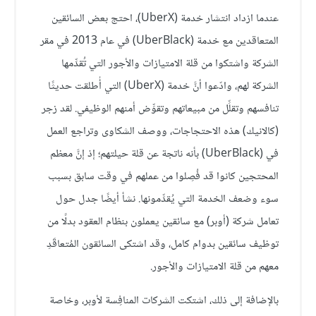
عندما ازداد انتشار خدمة (UberX)، احتج بعض السائقين
المتعاقدين مع خدمة (UberBlack) في عام 2013 في مقر
الشركة واشتكوا من قلة الامتيازات والأجور التي تُقدِّمها
الشركة لهم، وادّعوا أنَّ خدمة (UberX) التي أُطلقت حديثًا
تنافسهم وتقلِّل من مبيعاتهم وتقوِّض أمنهم الوظيفي. لقد زجر
(كالانيك) هذه الاحتجاجات، ووصف الشكاوى وتراجع العمل
في (UberBlack) بأنه ناتجة عن قلة حيلتهم؛ إذ إنَّ معظم
المحتجين كانوا قد فُصِلوا من عملهم في وقت سابق بسبب
سوء وضعف الخدمة التي يُقدِّمونها. نشأ أيضًا جدل حول
تعامل شركة (أوبر) مع سائقين يعملون بنظام العقود بدلًا من
توظيف سائقين بدوام كامل، وقد اشتكى السائقون المُتعاقَدِ
معهم من قلة الامتيازات والأجور.
بالإضافة إلى ذلك، اشتكت الشركات المنافِسة لأوبر، وخاصة