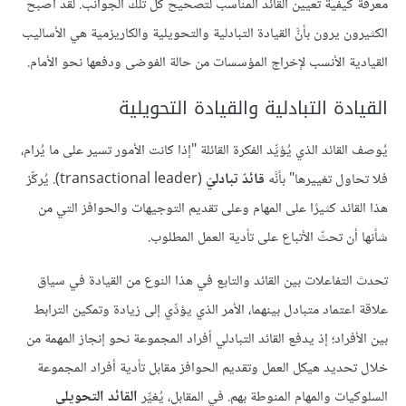
معرفة كيفية تعيين القائد المناسب لتصحيح كلِّ تلك الجوانب. لقد أصبح
الكثيرون يرون بأنَّ القيادة التبادلية والتحويلية والكاريزمية هي الأساليب
القيادية الأنسب لإخراج المؤسسات من حالة الفوضى ودفعها نحو الأمام.
القيادة التبادلية والقيادة التحويلية
يُوصف القائد الذي يُؤيِّد الفكرة القائلة "إذا كانت الأمور تسير على ما يُرام،
فلا تحاول تغييرها" بأنَّه
قائدٌ تبادليّ
(transactional leader). يُركِّز
هذا القائد كثيرًا على المهام وعلى تقديم التوجيهات والحوافز التي من
شأنها أن تحثّ الأتباع على تأدية العمل المطلوب.
تحدث التفاعلات بين القائد والتابع في هذا النوع من القيادة في سياق
علاقة اعتماد متبادل بينهما، الأمر الذي يؤدِّي إلى زيادة وتمكين الترابط
بين الأفراد؛ إذ يدفع القائد التبادلي أفراد المجموعة نحو إنجاز المهمة من
خلال تحديد هيكل العمل وتقديم الحوافز مقابل تأدية أفراد المجموعة
السلوكيات والمهام المنوطة بهم. في المقابل، يُغيِّر
القائد التحويلي