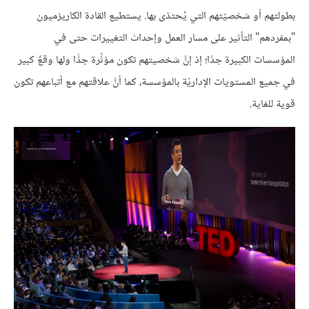
بطولتهم أو شخصيّتهم التي يُحتذى بها. يستطيع القادة الكاريزميون
"بمفردهم" التأثير على مسار العمل وإحداث التغييرات حتى في
المؤسسات الكبيرة جدًا؛ إذ إنَّ شخصيتهم تكون مؤثِّرة جدًّا ولها وقعٌ كبير
في جميع المستويات الإداريّة بالمؤسسة، كما أنَّ علاقتهم مع أتباعهم تكون
قوية للغاية.