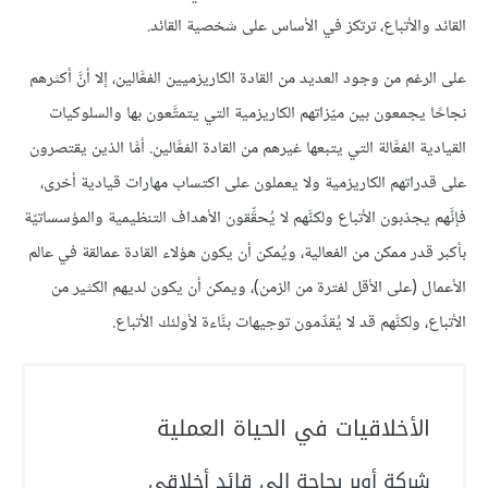
القائد والأتباع، ترتكز في الأساس على شخصية القائد.
على الرغم من وجود العديد من القادة الكاريزميين الفعَّالين، إلا أنَّ أكثرهم
نجاحًا يجمعون بين ميّزاتهم الكاريزمية التي يتمتَّعون بها والسلوكيات
القيادية الفعَّالة التي يتبعها غيرهم من القادة الفعَّالين. أمَّا الذين يقتصرون
على قدراتهم الكاريزمية ولا يعملون على اكتساب مهارات قيادية أخرى،
فإنَّهم يجذبون الأتباع ولكنَّهم لا يُحقِّقون الأهداف التنظيمية والمؤسساتيّة
بأكبر قدر ممكن من الفعالية، ويُمكن أن يكون هؤلاء القادة عمالقة في عالم
الأعمال (على الأقل لفترة من الزمن)، ويمكن أن يكون لديهم الكثير من
الأتباع، ولكنَّهم قد لا يُقدِّمون توجيهات بنَّاءة لأولئك الأتباع.
الأخلاقيات في الحياة العملية
شركة أوبر بحاجة إلى قائد أخلاقي