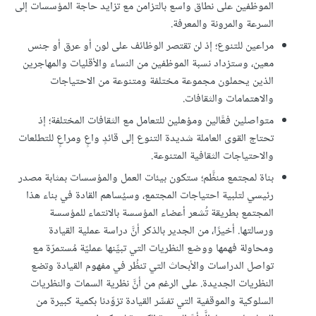
الموظفين على نطاق واسع بالتزامن مع تزايد حاجة المؤسسات إلى
السرعة والمرونة والمعرفة.
مراعين للتنوع؛ إذ لن تقتصر الوظائف على لون أو عرق أو جنس
معين، وستزداد نسبة الموظفين من النساء والأقليات والمهاجرين
الذين يحملون مجموعة مختلفة ومتنوعة من الاحتياجات
والاهتمامات والثقافات.
متواصلين فعَّالين ومؤهلين للتعامل مع الثقافات المختلفة؛ إذ
تحتاج القوى العاملة شديدة التنوع إلى قائدٍ واعٍ ومراعٍ للتطلعات
والاحتياجات الثقافية المتنوعة.
بناة لمجتمع منظَّم؛ ستكون بيئات العمل والمؤسسات بمثابة مصدر
رئيسي لتلبية احتياجات المجتمع، وسيُساهم القادة في بناء هذا
المجتمع بطريقة تُشعر أعضاء المؤسسة بالانتماء للمؤسسة
ورسالتها. أخيرًا، من الجدير بالذكر أنَّ دراسة عملية القيادة
ومحاولة فهمها ووضع النظريات التي تبيِّنها عمليّة مُستمرّة مع
تواصل الدراسات والأبحاث التي تنظُر في مفهوم القيادة وتضع
النظريات الجديدة. على الرغم من أنَّ نظرية السمات والنظريات
السلوكية والموقفية التي تفسِّر القيادة تزوِّدنا بكمية كبيرة من