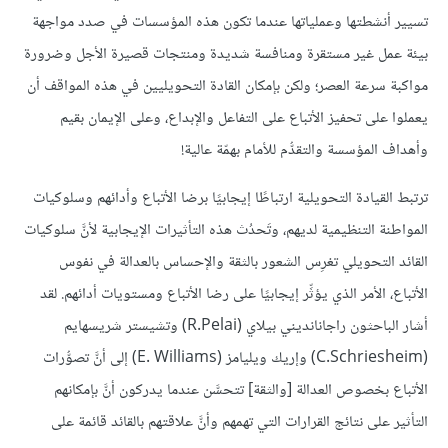
تسيير أنشطتها وعملياتها عندما تكون هذه المؤسسات في صدد مواجهة
بيئة عمل غير مستقرة ومنافسة شديدة ومنتجات قصيرة الأجل وضرورة
مواكبة سرعة العصر؛ ولكن بإمكان القادة التحويليين في هذه المواقف أن
يعملوا على تحفيز الأتباع على التفاعل والإبداع، وعلى الإيمان بقيم
وأهداف المؤسسة والتقدُّم للأمام بهمّة عالية!
ترتبط القيادة التحويلية ارتباطًا إيجابيًا برضا الأتباع وأدائهم وسلوكيات
المواطنة التنظيمية لديهم، وتَحدُث هذه التأثيرات الإيجابية لأنَّ سلوكيات
القائد التحويلي تغرِس الشعور بالثقة والإحساس بالعدالة في نفوس
الأتباع، الأمر الذي يؤثِّر إيجابيًا على رضا الأتباع ومستويات أدائهم. لقد
أشار الباحثون راجانانديني بيلاي (R.Pelai) وتشيستر شريسهايم
(C.Schriesheim) وإريك ويليامز (E. Williams) إلى أنَّ تصوُّرات
الأتباع بخصوص العدالة [والثقة] تتحسَّن عندما يدركون أنَّ بإمكانهم
التأثير على نتائج القرارات التي تهمهم وأنَّ علاقتهم بالقائد قائمة على