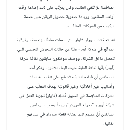
المنافسة ثمَّ تُلغي الطلب، وكان يترتَّب على ذلك إضاعة وقت
أولئك السائقين وزيادة صعوبة حصول الزبائن على خدمة
الركوب من الشركات المنافِسة.
لقد تحدَّثت سوزان فاولر -التي عملت سابقًا مهندسة موثوقية
الموقع في شركة أوبر- علنًا عن حالات التحرش الجنسي التي
تحصل داخل الشركة، ووصف موظفون سابقون ثقافة شركة
(أوبر) بأنَّها ثقافة الغابة، حيث البقاء للأقوى، وذكر أحد
الموظفين أن قيادة الشركة تُشجِّع على تطوير خدمات
وأساليب غير أخلاقيّة وغير قانونيّة بهدف التغلُّب على
الشركات المنافِسة في السوق. تُشبِّه (فاولر) تجربة العمل في
شركة أوبر بـِ "صراع العروش"، ويعدُّ بعض الموظفين
السابقين أنَّ عملهم فيها بمثابة نقطة سوداء في سيرتهم
الذاتية.