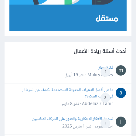
أحدث أسئلة ريادة الأعمال
فكرة جهاز
1
Mbkry Hgazy · نشر
19 أبريل
ما هي أفضل التقنيات الحديثة المستخدمة للكشف عن السرطان
في مراحله المبكرة؟
3
Abdelaziz Tahir · نشر
8 مارس
تسويق الأفكار الابتكارية والعثور على الشركاء المناسبين
1
احمد حموده · نشر
1 مارس 2025