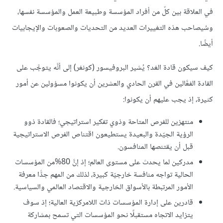
في العلاقة بين كلّ من أفراد المؤسسة وطبيعة العمل والمؤسسة نفسها،
وسُيصاحب هذه التغييرات العديد من التحديات والصعوبات والإيجابيات
أيضًا.
كيف سيكون قادة الغد؟ يُشير البروفيسور (كونغر) إلى أنَّه يتوجَّب على
القادة الفعَّالين في القرن الحادي والعشرين أن يكونوا مسؤولين عن أمور
كثيرة، إذ يجب عليهم أن يكونوا:
منتهزين للفرص المتاحة وذوي تفكير استراتيجي؛ فالقادة ذوو
الرؤية الجيّدة والبعيدة يستطيعون اقتناص الفرص الاستراتيجية
قبل أن يقتنصها المنافسون.
مدركين لما يحدث على مستوى العالم؛ إذ إنَّ 80%من المؤسسات
الحالية تواجه منافسة خارجيّة كبيرة، لذلك من المهم جدًّا معرفة
الأمور المرتبطة بالأسواق الخارجية والاقتصاد العالمي والسياسية.
قادرين على إدارة المؤسسات ذات اللامركزية العالية؛ إذ سوف
يتزايد الاتجاه مستقبلًا نحو المؤسسات التي تسمح بمشاركة