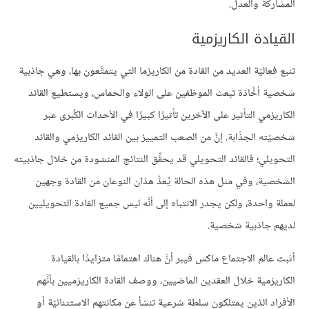
المشاركة والعدل.
القيادة الكاريزمية
تنبع فعاليّة العديد من القادة من الكاريزما التي يتمتَّعون بها، وهي جاذبية
شخصية أخَّاذة تبعث الموظفين على الولاء والحماس، ويستطيع القائد
الكاريزمي التأثير على الآخرين تأثيرًا كبيرًا في الأحداث الكُبرى عبر
شخصيّته الجذّابة. إنَّ من الصعب التمييز بين القائد الكاريزمي والقائد
التحويلي؛ فالقائد التحويلي قد يحقِّق النتائج المنشودة من خلال جاذبيته
الشخصية، وفي مثل هذه الحالة يُعدُّ هذان النوعان من القادة وجهين
لعملة واحدة، ولكن يجدر الانتباه إلى أنَّه ليس جميع القادة التحويليين
لديهم جاذبية شخصية.
أثبت عالم الاجتماع ماكس فيبر أنَّ هناك اهتمامًا متزايدًا بالقيادة
الكاريزمية خلال العقدين الماضيين، ووصف القادة الكاريزميين بأنَّهم
الأفراد الذين يمتلكون سلطة شرعية تنشأ عن مكانتهم الاستثنائيّة أو