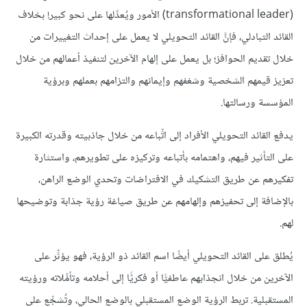
(transformational leader) الأمور ويُعدِّلها على نحو كبير! بخلاف
القائد التبادلي، فإنَّ القائد التحويلي لا يعمل على إحداث التغييرات من
خلال تقديم الحوافز؛ بل يعمل على إلهام الآخرين لتنفيذ أعمالهم من خلال
تعزيز قيمهم الشخصية وشغفهم وإيمانهم والتزامهم بعملهم وبرؤية
المؤسسة ورسالتها.
يدفع القائد التحويلي الأفراد إلى اتِّباعه من خلال جاذبيته وقدرته الكبيرة
على التأثير فيهم، واهتمامه بأتباعه وتركيزه على تطويرهم، واستثارة
تفكيرهم عن طريق التشكيك في الافتراضات وتحدي الوضع الراهن،
بالإضافة إلى تحفيزهم وإلهامهم عن طريق صياغة رؤية جذابة وتوضيحها
لهم.
يُطلق على القائد التحويلي أيضًا اسم القائد ذو الرؤية، فهو يؤثِّر على
الآخرين من خلال انجذابهم عاطفيًّا أو فكريًّا إلى أحلامه وتأمُّلاته ورؤيته
المستقبلية. تربط الرؤية الوضع المستقبلي بالوضع الحالي، وتُشجِّع على