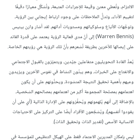
الالتزام، وتُعطي معنىً وقيمة للإجراءات المتبعة، وتُشكِّل معيارًا دقيقًا
لتقييم الأداء، وتدلُّ الملاحظات على وجود ارتباط إيجابي بين الرؤية،
وتوجُّهات الأتباع وسلوكياتهم ومستويات أدائهم. لقد أشار وارن بينيس
(Warren Bennis) إلى أنَّ مدى فعالية الرؤية يعتمد على قدرة القائد
على إيصالها للآخرين بطريقة تُشعرهم بأنَّ تلك الرؤية هي رؤيتهم الخاصة.
يُعدُّ القادة التحويليون متفاعلين جيِّدين، ويتميَّزون بالقبول الاجتماعي
والانفتاح على الخبرات، وهم يبثّون النشاط في نفوس الآخرين ويزيدون
وعيهم بأهمية تحقيق النتيجة المنشودة، ويحثُّونهم على أن يكون
اهتمامهم بمصلحة المجموعة أكبر من اهتمامهم بمصالحهم الشخصية،
بالإضافة إلى أنهم يُلهمونهم ويُحفِّزونهم على الإدارة الذاتية (أي على أن
يقودوا أنفسهم)، ويُشجِّعون الأفراد أيضًا على التركيز على الاحتياجات
الانسانية الأسمى (تقدير الذات وتحقيق الذات).
ليس بإمكان المديرين الاعتماد فقط على الهيكل التنظيمي للمؤسسة في