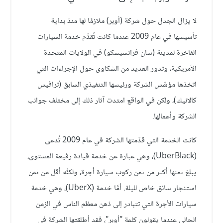
لا يزال الجدل حول شركة (أوبر) ملازمًا لها منذ بداية
تأسيسها في عام 2009 عندما كانت تُقدِّم خدمة السيارات
الفاخرة لمدينة (سان فرانسيسكو) في الولايات المتحدة
الأمريكية، وتدور العديد من الشكاوى حول الإجراءات التي
اتخذها مؤسِّس الشركة ورئيسها التنفيذي السابق (ترافيس
كالانيك)، ولكن في الواقع امتدت آثار ذلك إلى مختلف جوانب
الشركة وأعمالها.
كانت الخدمة التي قدّمتها الشركة في عام 2009 تُدعى
(UberBlack)، وهي عبارة عن خدمة قيادة رفيعة المستوى،
يبلغ ثمنها أكثر من ثمن ركوب سيارة أجرة، ولكنَّه أقل من ثمن
استئجار سائق خاص لليلة. أمَّا خدمة (UberX)، وهي خدمة
سيارات الأجرة التي تتبادر إلى ذهن معظم الناس في الزمن
الحالي عندما يقولون كلمة "أوبر"، فقد أطلقتها الشركة في