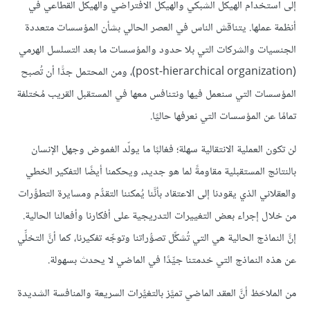
إلى استخدام الهيكل الشبكي والهيكل الافتراضي والهيكل القطاعي في
أنظمة عملها. يتناقش الناس في العصر الحالي بشأن المؤسسات متعددة
الجنسيات والشركات التي بلا حدود والمؤسسات ما بعد التسلسل الهرمي
(post-hierarchical organization)، ومن المحتمل جدًّا أن تُصبح
المؤسسات التي سنعمل فيها ونتنافس معها في المستقبل القريب مُختلفة
تمامًا عن المؤسسات التي نعرفها حاليًا.
لن تكون العملية الانتقالية سهلة؛ فغالبًا ما يولّد الغموض وجهل الإنسان
بالنتائج المستقبلية مقاومةً لما هو جديد، ويحكمنا أيضًا التفكير الخطي
والعقلاني الذي يقودنا إلى الاعتقاد بأنَّنا يُمكننا التقدُّم ومسايرة التطوُّرات
من خلال إجراء بعض التغييرات التدريجية على أفكارنا وأفعالنا الحالية.
إنَّ النماذج الحالية هي التي تُشكِّل تصوُّراتنا وتوجِّه تفكيرنا، كما أنَّ التخلِّي
عن هذه النماذج التي خدمتنا جيِّدًا في الماضي لا يحدث بسهولة.
من الملاحَظ أنَّ العقد الماضي تميَّز بالتغيُّرات السريعة والمنافسة الشديدة