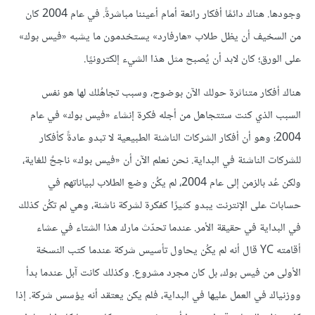
وجودها. هناك دائمًا أفكار رائعة أمام أعيننا مباشرةً. في عام 2004 كان
من السخيف أن يظل طلاب «هارفارد» يستخدمون ما يشبه «فيس بوك»
على الورق؛ كان لابد أن يُصبح مثل هذا الشيء إلكترونيًا.
هناك أفكار متناثرة حولك الآن بوضوح، وسبب تجاهُلك لها هو نفس
السبب الذي كنت ستتجاهل من أجله فكرة إنشاء «فيس بوك» في عام
2004؛ وهو أن أفكار الشركات الناشئة الطبيعية لا تبدو عادةً كأفكار
للشركات الناشئة في البداية. نحن نعلم الآن أن «فيس بوك» ناجحٌ للغاية،
ولكن عُد بالزمن إلى عام 2004، لم يكُن وضع الطلاب لبياناتهم في
حسابات على الإنترنت يبدو كثيرًا كفكرة لشركة ناشئة، وهي لم تكُن كذلك
في البداية في حقيقة الأمر. عندما تحدّث مارك هذا الشتاء في عشاء
أقامته YC قال أنه لم يكُن يحاول تأسيس شركة عندما كتب النسخة
الأولى من فيس بوك، بل كان مجرد مشروع. وكذلك كانت آبل عندما بدأ
ووزنياك في العمل عليها في البداية، فلم يكن يعتقد أنه يؤسس شركة. إذا