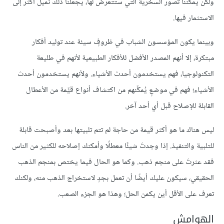
ولكن يمكننا تصور السخرية التي ستتعرض لها، يجعلنا ذلك نميل أكثر إلى
الاستثمار فيها.
وبينما يكون المؤسسون الشباب في ظروفٍ سيئة عند توليد أفكار
مبتكرة، إلا أنهم المصدر الأفضل للأفكار الطبيعية لأنهم في طليعة
التكنولوجيا، فهم يستخدمون أحدث الأشياء. ولأنهم يستخدمون أحدث
الأشياء؛ فهم في موضعٍ يُمكِّنهم من اكتشاف أنواع قيِّمة من الأعطال
القابلة للإصلاح قبل أي أحد آخر.
ليس هناك ما هو أكثر قيمة من حاجة لم تتم تلبيتها بعد وأصبحت قابلة
للتلبية والتنفيذ. إذا وجدتَ شيئًا معطلًا وأمكنك إصلاحه للكثير من الناس
فقد عثرتَ على منجم ذهب. وكما هو الحال فيما يختص بمنجم الذهب
الحقيقي، سيكون عليك أيضًا أن تعمل بجدٍ لاستخراج الذهب منه، ولكنك
تعرف على الأقل أين يكمن الحل؛ وهذا هو الجزء الصعب.
الهوامش