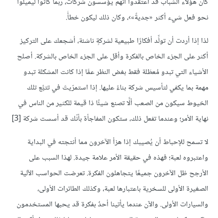
كان هؤلاء الشباب قد اعتقدوا أنهم يؤسسون شركات، ربما كانوا ليميلوا
نحو فعل شيء أكثر «جديةً»›، وكان ذلك ليكون خطأً.
لذا إذا أردت أن تولِّد أفكارًا طبيعية لشركةٍ ناشئة، أشجعك على التركيز
أكثر على الجزء الخاص بالفكرة وأقل على الجزء الخاص بالشركة. أصلح
الأشياء التي تبدو مُعطَلة فقط بغض النظر عمَّا إذا كانت المشكلة تبدو
مهمة بما يكفي لتأسيس شركة بناءً عليها. إذا استمرّيتَ في تتبُّع تلك
الخيوط سيكون من الصعب ألَّا تصنع شيئًا ذا قيمة للكثير من الناس في
نهاية الأمر؛ وعندما تفعل ذلك، ستكون المفاجأة بأنّك قد أسست شركة
[3]
لا تسمح للإحباط أن يُصيبك إذا هزأ الآخرون مما أنتجته في البداية
واعتبروه لعبة؛ فهذه في حقيقة الأمر علامة جيدة. لهذا السبب على
الأرجح ظل الآخرون جميعًا يتجاهلون الفكرة. تعرضت الحواسب الآلية
الصغيرة الأولى للسخرية باعتبارها لعبة، وكذلك الطائرات الأولى،
والسيارات الأولى. والآن عندما يأتينا أحدٌ بفكرة قد يحبها المستخدمون