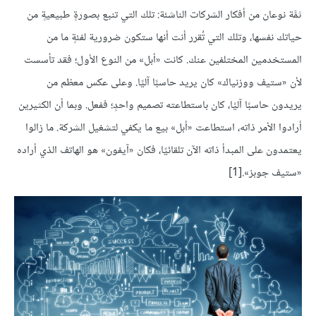
ثمَّة نوعان من أفكار الشركات الناشئة: تلك التي تنبع بصورةٍ طبيعيةٍ من
حياتك نفسها، وتلك التي تُقرر أنت أنها ستكون ضرورية لفئةٍ ما من
المستخدمين المختلفين عنك. كانت «أبل» من النوع الأول؛ فقد تأسست
لأن «ستيف ووزنياك» كان يريد حاسبًا آليًا. وعلى عكس معظم من
يريدون حاسبًا آليًا، كان باستطاعته تصميم واحدٍ؛ ففعل. وبما أن الكثيرين
أرادوا الأمر ذاته، استطاعت «أبل» بيع ما يكفي لتشغيل الشركة. ما زالوا
يعتمدون على المبدأ ذاته الآن تلقائيًا، فكان «آيفون» هو الهاتف الذي أراده
«ستيف جوبز».[1]