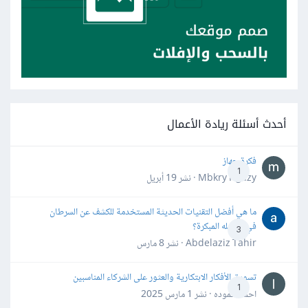
أحدث أسئلة ريادة الأعمال
فكرة جهاز
1
Mbkry Hgazy · نشر
19 أبريل
ما هي أفضل التقنيات الحديثة المستخدمة للكشف عن السرطان
في مراحله المبكرة؟
3
Abdelaziz Tahir · نشر
8 مارس
تسويق الأفكار الابتكارية والعثور على الشركاء المناسبين
1
احمد حموده · نشر
1 مارس 2025