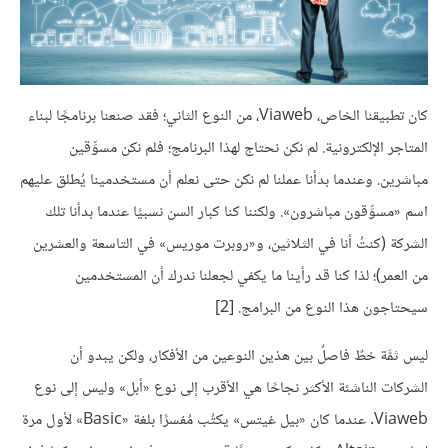
كان تطبيقنا الخاص، Viaweb، من النوع الثاني؛ فقد صنعنا برنامجًا لبناء
المتاجر الإلكترونية. لم نكن نحتاج لهذا البرنامج؛ فلم نكن مسوِّقين
مباشرين. وعندما بدأنا عملنا لم نكن حتى نعلم أن مستخدمينا يُطلق عليهم
اسم «مسوِّقون مباشرون». ولكننا كنا كبار السن نسبيًا عندما بدأنا تلك
الشركة (كنتُ أنا في الثلاثين، و«روبرت موريس» في التاسعة والعشرين
من العمر)؛ لذا كنا قد رأينا ما يكفي لجعلنا ندرك أن المستخدمين
سيحتاجون هذا النوع من البرامج.
[2]
ليس ثمَّة خطٌ فاصلٌ بين هذين النوعين من الأفكار، ولكن يبدو أن
الشركات الناشئة الأكثر نجاحًا هي الأقرب إلى نوع «أبل» وليس إلى نوع
Viaweb. عندما كان «بيل غيتس» يكتُب مُفسرًا بلغة «Basic» لأول مرة