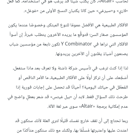
لحاسب «Altair»، كان يكتب شيئًا قد يرغب هو في استخدامه، كما فعل
«لاري» و«سيرغي» حين كانا يكتبان النسخ الأولى من «غوغل».
الأفكار الطبيعية هي الأفضل عمومًا للنوع المبتكر، وخصوصًا عندما يكون
المؤسسون صغار السن؛ فتوقُّع ما يريده الآخرون يتطلب خبرةً. إن أسوأ
الأفكار التي نراها في Y Combinator تكون نابعة من مؤسسين شباب
يصنعون أشياءً يظنون أن الآخرين يريدونها.
لذا إذا كنتَ ترغب في تأسيس شركة ناشئة ولا تعرف بعد ماذا ستفعل،
أشجِّعك على أن تركز أولًا على الأفكار الطبيعية، ما الأمر الناقص أو
المُعطَّل في حياتك اليومية؟ أحيانًا قد تحصل على إجابات فورية إذا
طرحتَ ذلك السؤال فقط. لابد أن «بيل غيتس» قد شعر بعطلٍ واضح في
عدم إمكانية برمجة «Altair» سوى عبر لغة الآلة.
ربما تحتاج إلى أن تقف خارج نفسك قليلًا لترى العلة لأنك ستكون قد
اعتدت عليها واعتبرتها مُسلَّمًا بها، ولكنك مع ذلك ستكون متأكدًا من