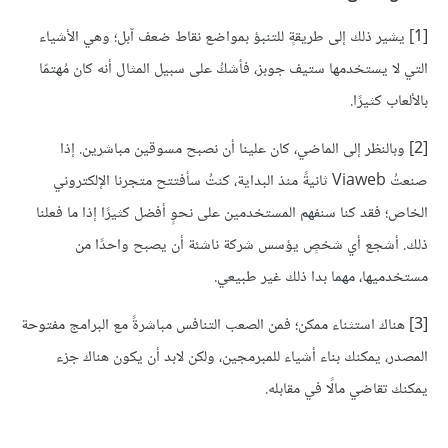
[1]
يشير ذلك إلى طريقةٍ للتنبؤ بمواضع نقاط ضعف آبل؛ وهي الأشياء
التي لا يستخدمها ستيف جوبز، فأشكُ على سبيل المثال أنه كان مُهتمّا
بالألعاب كثيرًا.
[2]
وبالنظر إلى الماضي، كان علينا أن نصبح مسوقين مباشرين. إذا
صنعتُ Viaweb ثانيةً منذ البداية، كنتُ سأفتتح متجرنا الإلكتروني
الخاص؛ فقد كنا سنفهم المستخدمين على نحوٍ أفضل كثيرًا إذا ما فعلنا
ذلك. أشجع أي شخصٍ يؤسس شركة ناشئة أن يصبح واحدًا من
مستخدميها، مهما بدا ذلك غير طبيعي.
[3]
هناك استثناء ممكن؛ فمن الصعب التنافس مباشرةً مع البرامج مفتوحة
المصدر، يمكنك بناء أشياء للمبرمجين، ولكن لابد أن يكون هناك جزء
يمكنك تقاضي مالًا في مقابله.