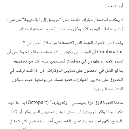
أية نتيجة"
لا يمكنك استعمال عبارات ملطفة مثل: "لم يصل إلى أية نتيجة" عن شيء
يُعتبر نشاطك الوحيد لأنه وبكل بساطة لن يُسمح لك بالقيام بذلك.
واحدة من الأشياء المهمة التي اكتشفناها من خلال العمل في Y
Combinator أنّ المؤسسين يكونون أكثر حماسة بدافع الخوف من أن
تسوء الأمور ويظهرون في موقف لا يُحسدون عليه أكثر من تحمّسهم
بدافع الأمل في الحصول على ملايين الدولارات. إذن إذا كنت ترغب في
الحصول على ملايين الدولارات فضع نفسك في وضعيّة حيث سيكون
الفشل معلنا ومهينا.
عندما التقينا لأوّل مرّة بمؤسسي "اوكتوبارت" (Octopart) بدا لنا أنهما
ذكّيان جدًا ولكن لم يظهرا في مظهر الرهان الحقيقي الذي يُمكن أن يُكلّل
بالنجاح، لأنهم لم يبدوا ملتزمين بالخصوص. أحد المؤسِّسَيْنِ كان لا يزال