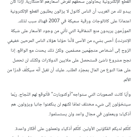
القطع الإلكترونية يحاولون سحقهم لفرض أسعارهم الاحتكارية. (إذا كان
يبدو لك من الغريب أن الناس كانول لا يزالون يطلبون القطع الإلكترونية
اعتمادًا على كاتالوجات ورقية سميكة في 2007 فهناك سبب لذلك.
الموزّعون يريدون منع الشفافية التي تأتي من وجود الأسعار على شبكة
الإنترنت). أحس بشيء من الأسى لأنّنا حوّلنا هؤلاء الناس المرحين خفيفي
الرّوح إلى أشخاص متجهّمين مصمّمين. ولكنّ ذلك يحدث مع الواقع. إذا
نجح مشروع ناشئ فستحصل على ملايين الدولارات ولكنّك لن تحصل
على هذا النوع من المال بمجرّد الطلب. عليك أن تقبل أنّه سيكلّف قدرًا من
الألم.
وأيّا كانت الصعوبات التي ستواجه"أوكتوبارت" فأتوقع لهم النّجاح. ربّما
سيتحّوّلون إلى شيء مختلف تمامًا لكنهم لن ينكفئوا جانبا ويزولون. هم
أذكياء؛ ويعملون في مجال واعد ولن يستسلموا.
كلّكم لديكم المُكوّنين الأولين. كلّكم أذكياء وتعملون على أفكار واعدة.