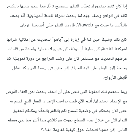
إذا كان فقط بمقدورك تجنّب الفناء، ستصبح ثريًّا. هذا يبدو شبيها بالنكتة،
لكنّه في الواقع وصف جيّد لما يحدث لشركة ناشئة أنموذجيّة. أنّه يصف
بالتأكيد ما حدث مع Viaweb. قاومنا الفناء حتّى أصبحنا أثرياء.
كان ذلك وشيكًا حين كنا في زيارة إلى "ياهو" للحديث عن إمكانية شرائها
لشركتنا الناشئة، كان علينا أن نوقف كلّ شيء لاستعارة واحدة من قاعات
عرضهم للحديث مع مستثمر كان على وشك التراجع عن دورة تمويليّة كنا
بحاجة إليها للبقاء على قيد الحياة. إذن حتى في وسط الثراء كنا نقاتل
قابض الأرواح.
ربما سمعتم تلك المقولة التي تنص على أن الحظ يحدث لدى التقاء الفُرص
مع الإعداد الجيّد لها. أنتم الآن قمت بواجب الإعداد. العمل الذي قمتم به
حتى الآن يضعكم في وضعية تسمح لكم بالظفر بالحظّ: يمكنكم تحقيق
الثراء الآن من خلال عدم السماح بموت شركاتكم. هذا أكثر مما لدى معظم
الناس. إذن دعونا نتحدّث حول كيفية مُقاومة الفناء؟