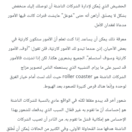
الحضيض الذي يُمكن لإدارة الشركات الناشئة أن توصلك إليك منخفض
بشكل لا يصدّق. أراهن أنه حتى "غوغل" عايشت فترات كانت فيها الأمور
مدعاة لفقدان الأمل.
معرفة ذلك يمكن أن يساعد. إذا كنت تعلم أنّ الأمور ستكون كارثيّة في
بعض الأحيان، إذن عندما تبدو لك الأمور كارثيّة، فلن تقول: "أوف، الأمور
كارثيّة وسوف أستسلم". الجميع يشعرون هكذا. لكن إذا تشبّثت فالأمور
قد تسير على ما يرام. التشبيه الذي يستعمله الناس لتصوير مزاج
الشركات الناشئة هو roller coaster حيث أنك لست أمام خيار الغرق
لوحده وإنّما هناك فرص كثيرة للصعود بعد الهبوط.
شعور آخر قد يبدو مقلقا لكنّه في الواقع عادي بالنسبة للشركات الناشئة
هو إحساسك أنّ ما تقوم به غير فعّال. السبب الذي يدفعك للشعور بهذا
الإحساس هو إمكانية فشل ما تقوم به. من النّادر أن تصيب الشركات
الناشئة هدفها منذ المُحاولة الأولى، وفي الكثير من الحالات يُمكن أن تُطلق