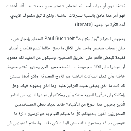
مُنتجًا دون أن يوليه أحد أيّة اهتمام. لا تعتبر حين يحدث هذا أنّك أخفقت
فهو أمر هذا عاديّ بالنسبة للشركات الناشئة. ولكن لا تبق مكتوف الأيدي،
أعد الكّرة من جديد (Iterate).
يعجبني اقتراح "بول بكهايت" Paul Buchheit المتعلق بإنجاز شيء
ينال إعجاب شخص واحد على الأقل ما بحق. طالما كنتم تقدّمون أشياء
مُفيدة للبعض فأنتم على الطريق الصحيح. وسيكون من المفيد لكم معنويا
أن تجدوا على الأقل مجموعة من المُستخدمين الذي يحبّون مُنتج حقيقة،
خاصّة وأن غذاء الشركات الناشئة هو الرّوح المعنويّة. ولكن أيضا سيبيّن
لك ذلك ما الذي ينبغي عليك التركيز عليه، وما الذي يحبّونه فيك. وهل
بإمكانكم أن توفّروا المزيد منه؟ وأين يمكنكم أن تجدوا المزيد من الناس
الّذين يحبون هذا النوع من الأشياء؟ طالما لديك بعض المستخدمين
المحوريّين الّذين يحبّونكم، كلّ ما عليكم القيام به هو توسيع دائرة ما
تقومون به. قد يستغرق ذلك بعض الوقت لكن طالما واصلتم فتفوزون في