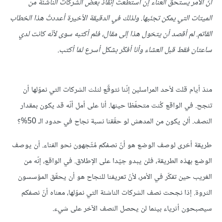
أنّ الأمر يستحق
العناء
إن استطعتُ إنقاذ بعض الشركات الناشئة من
الميتات التي يمكن تجنّبها
.
ولذلك في الدقيقة الأخيرة أعددتُ هذا الخطاب
القاتم
.
لم أقصد
أن يتحّول
هذا
إلى
مقال،
فلم أ
كتب
ه سوى
لأنّه
كانت
لدي
ساعتان
فقط
قبل العشاء
وأنا
أفكّر بشكل أسرع
لمّا
أكتب
.
منذ أيام قلت لأحد المراسلين إنّنا نتوقّع لثلث الشركات التي نموّلها أن
تنجح. في الواقع كُنت متحفّظا حينها. أنا على أمل أنّه قد يكون بمقدار
النصف. ألن يكون من المدهش لو حقّقنا نسبة نجاح في حدود الـ 50%؟
طريقة أخرى لوصف الوضع هو أنّ نصفكم مُتّجهون نحو الفناء. أن يوصف
الوضع بهذه الطريقة، فلن يبدو جيّدا على الإطلاق. في الواقع، إنّه من
الغريب حين تفكّر في الأمر، لأنّ تعريفنا للنجاح هو أن يحقّق المؤسسون
الثروة. إذا نجحت نصف الشركات الناشئة التي نموّلها، معناه أنّ نصفكم
سيصبحون أثرياء بينما لن يحصل النصف الآخر على شيء.