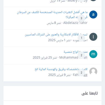
Mbkry Hgazy · نشر
19 أبريل
ما هي أفضل التقنيات الحديثة المستخدمة للكشف عن السرطان
في مراحله المبكرة؟
3
Abdelaziz Tahir · نشر
8 مارس
تسويق الأفكار الابتكارية والعثور على الشركاء المناسبين
1
احمد حموده · نشر
1 مارس 2025
مشروع الواح شمسية
2
Mohammad Awali · نشر
25 فبراير 2025
الاسهم وتخصصاته وفريق والهندسة المالية الخ
2
Fahd Ggg · نشر
9 فبراير 2025
تابعنا على