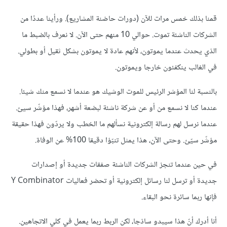
قمنا بذلك خمس مرات للآن (دورات حاضنة المشاريع). ورأينا عددًا من
الشركات الناشئة تموت. حوالي 10 منهم حتى الآن. لا نعرف بالضبط ما
الذي يحدث عندما يموتون، لأنهم عادة لا يموتون بشكل ثقيل أو بطولي.
في الغالب ينكفئون خارجا ويموتون.
بالنسبة لنا المؤشر الرئيس للموت الوشيك هو عندما لا نسمع منك شيئا.
عندما كنا لا نسمع من أو عن شركة ناشئة لبضعة أشهر، فهذا مؤشّر سيئ.
عندما نرسل لهم رسالة إلكترونية نسألهم ما الخطب ولا يردّون فهذا حقيقة
مؤشّر سيّئ. وحتى الآن، هذا يمثل تنبّؤا دقيقا 100% عن الوفاة.
في حين عندما تنجز الشركات الناشئة صفقات جديدة أو إصدارات
جديدة أو ترسل لنا رسائل إلكترونية أو تحضر فعاليات Y Combinator
فإنها ربما سائرة نحو البقاء.
أنا أدرك أنّ هذا سيبدو ساذجا، لكن الربط ربما يعمل في كلي الاتجاهين.