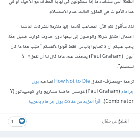
النقطة التي ستُحّدد ما إذا ستكونون في نهاية المطاف مع الأحياء أو في
عداد الأموات هي المكوّن الثالث: عدم الاستسلام.
لذا، سأقول لكم الآن: المصاعب قادمة. إنها ملازمة للشركات الناشئة.
احتمال إطلاق شركة والوصول إلى بيعها دون حدوث كوارث ضئيل جدًا.
يجب عليكم أن لا تصابوا باليأس. فقط قولوا لأنفسكم "طيّب هذا ما كان
'بول' (Paul Graham) يتحدّث عنه. ماذا قال لنا أن نفعل؟ ألاّ
نستسلم".
ترجمة -وبتصرّف- للمقال
How Not to Die
لصاحبه
بول
جراهام
(Paul Graham) مُؤسس حاضنة مشاريع واي كومبيناتور (Y
Combinator).
اقرأ المزيد من مقالات بول جراهام بالعربية
التبليغ عن مقال
1