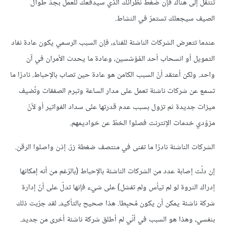
تنتقل إلى هناك فإن ضغط نظرائك الذي سيدفعك للعمل بجدّ طوال
الصيف سيجعلك تستمرّ في النشاط.
عندما تتعرض الشركات الناشئة للفناء، فإن السبب الرسمي يكون عادة نفاد
التمويل أو انسحاب أحد المُؤسّسين، وعادة ما يحدث الأمران في آن
واحد. ولكن أعتقد أنّ السبب الكامن هو عادة حين تصاب بالإحباط. نادرًا ما
تسمع عن شركات ناشئة تعمل على مدار الساعة وتبرم الصفقات وتُضيف
ميزات جديدة ثم تزول بسبب عدم قدرتها على سداد الفواتير أو لأنّ
مزوّدي خدمات الإنترنت فصلوا الخطّ عن خواديمهم.
الشركات الناشئة نادرًا ما تفنى في منتصف ضغطة زرّ. إذن واصلوا الرقن.
إن دلّت إصابة عدد من الشركات الناشئة بالإحباط (بالرّغم من أنه إمكانها
إدراك الثروة لو لم تيأس ولم تفشل) على شيء فإنها تدلّ على أنّ إدارة
شركة ناشئة يمكن أن يكون مُحبِطا. هذا صحيح بالتأكيد. لقد جرّبت ذلك
بنفسي، وهذا هو السبب في أنّي لم أطلق شركة ناشئة أخرى من جديد.