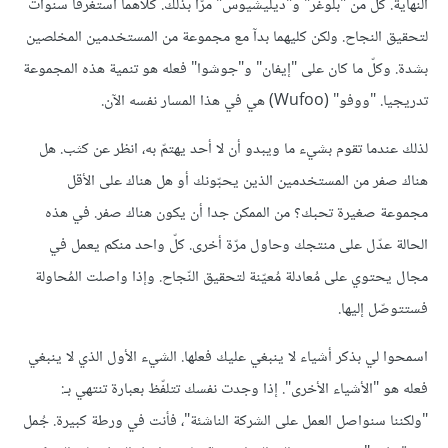
النهاية. كلّ من "بلوغر" و"ديليشيوس" مرّا بذلك. كلاهما استغرقا سنوات
لتحقيق النجاح. ولكن كليهما بدآ مع مجموعة من المستخدمين المخلصين
بشدة. وكلّ ما كان على "إيفان" و"جوشوا" فعله هو تنمية هذه المجموعة
تدريجيا. "ووفو" (Wufoo) هي في هذا المسار نفسه الآن.
لذلك عندما تقوم بشيء ما ويبدو أن لا أحد يهتمّ به، انظر عن كثب. هل
هناك صفر من المستخدمين الذين يحبّونك أو هل هناك على الأقل
مجموعة صغيرة تحبك؟ من الممكن جدا أن يكون هناك صفر. في هذه
الحالة عدّل على منتجك وحاول مرّة أخرى. كلّ واحد منكم يعمل في
مجال يحتوي على مُعادلة مُعيّنة لتحقيق النّجاح. وإذا واصلت المُحاولة
فستتوصّل إليها.
اسمحوا لي بذكر أشياء لا ينبغي عليك فعلها. الشيء الأول الذي لا ينبغي
فعله هو "الأشياء الأخرى
"
. إذا وجدت نفسك تتلفّظ بعبارة تنتهي بـ:
"ولكننا سنواصل العمل على الشركة الناشئة"، فأنت في ورطة كبيرة. جُمل