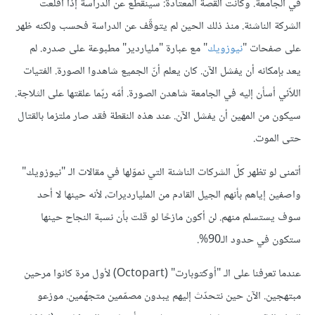
في الجامعة. وكانت القصة المعتادة: سينقطع عن الدراسة إذا أقلعت
الشركة الناشئة. منذ ذلك الحين لم يتوقّف عن الدراسة فحسب ولكنه ظهر
على صفحات "
نيوزويك
" مع عبارة "ملياردير" مطبوعة على صدره. لم
يعد بإمكانه أن يفشل الآن. كان يعلم أنّ الجميع شاهدوا الصورة. الفتيات
اللاّئي أسأن إليه في الجامعة شاهدن الصورة. أمّه ربّما علقتها على الثلاجة.
سيكون من المهين أن يفشل الآن. عند هذه النقطة فقد صار ملتزما بالقتال
حتى الموت.
أتمنى لو تظهر كلّ الشركات الناشئة التي نموّلها في مقالات الـ "نيوزويك"
واصفين إياهم بأنهم الجيل القادم من المليارديرات، لأنه حينها لا أحد
سوف يستسلم منهم. لن أكون مازحًا لو قلت بأن نسبة النجاح حينها
ستكون في حدود الـ90%.
عندما تعرفنا على الـ "أوكتوبارت" (Octopart) لأول مرة كانوا مرحين
مبتهجين. الآن حين نتحدّث إليهم يبدون مصمّمين متجهّمين. موزعو