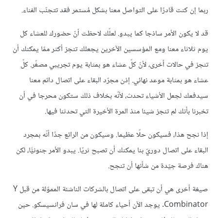
ربما إن كنت قادرًا على التواصل معنا بشكل مُستمر فقد تتجنّب الفناء.
قد لا يكون الأمر ساذجا كما يبدو. لعلّك لاحظت أنّ حضورك للعشاء كل
يوم ثلاثاء معنا ومع المؤسسين الآخرين يجعلك تنجز أكثر ممّا يمكنك أن
تنجز في حالات أخرى، لأنّ كلّ عشاء هو بمثابة يوم تجريبي مصغّر. كلّ
عشاء هو بمثابة موعد نهائي. إذن مجرّد البقاء على اتصال دائم معنا
سيدفعك لجعل الأشياء تحدث، لأنّه بخلاف ذلك ستكون محرجا في أن
تخبرنا بأنك لم تنجز شيئا منذ المرة الأخيرة التي تحدثنا فيها.
إذا نجح هذا، فسيكون حلّا عظيما. وسيكون من الرائع جدًا أنّه بمجرد
البقاء على اتصال دوريّ بنا يمكنك أن تصبح ثريّا. يبدو الأمر جنونيًّا، لكن
هناك فرصة جيّدة من شأنها أن تنجح.
صيغة أخرى هي أن تبقى على اتصال بالشركات الناشئة المموّلة من قبل
Y
Combinator
. يوجد الآن أحياء كاملة لها في سان فرانسيسكو. حين