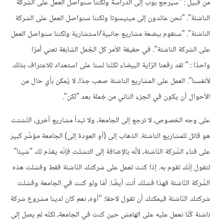
من قبيل : "سيرجع بوب إلى الدراسة ولكننا سنواصل العمل على الشركة
الناشئة
"
. "نحن عائدون إلى مينيسوتا ولكننا سنواصل العمل على الشركة
الناشئة
"
. "سنقوم ببضعة مشاريع جانبية/استشارية ولكننا سنواصل العمل
على الشركة الناشئة
"
. في حقيقة الأمر كل الجُمل السّابقة تعني أمرًا
واحدًا : " لقد رفعنا الرّاية البيضاء لكنّنا لسنا على استعداد للاعتراف بذلك
لأنفسنا". العمل على المشاريع الناشئة صعب جدًا، لا يُمكن بأي حال من
الأحوال أن يكون في الجزء الثاني من جُملة بعد "لكن".
على وجه الخصوص، لا ترجع إلى الجامعة، ولا تبدأ مشاريع أخرى، التّشتت
هو قاتل للمشاريع الناشئة. الذهاب إلى (أو العودة إلى) الجامعة مؤشّر كبير
على فناء الشّركة النّاشئة، لأنّه بالإضافة إلى التشتّت فإنّه يقدّم لك "شيئا"
لتقول إنّك تقوم به. إذا كنت تعمل على شركتك النّاشئة فقط وفشلت هذه
الشّركة النّاشئة فهذا فشلك أنت أيضًا. أمّا ولو كنت في الجامعة وفشلت
شركتك النّاشئة فيمكنك أن تقول لاحقا: "أوه، نعم كان لدينا مشروع شركة
ناشئة كُنّا نعمل عليه على الهامش حين كنت في الجامعة، لكنّه لم يصل إلى