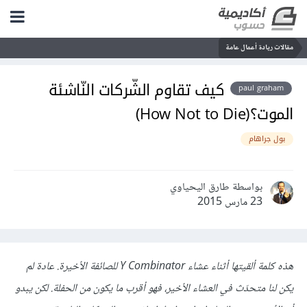
مقالات ريادة أعمال عامة
كيف تقاوم الشّركات النّاشئة
paul graham
الموت؟(How Not to Die)
بول جراهام
بواسطة طارق اليحياوي
23 مارس 2015
هذه كلمة ألقيتها أثناء عشاء
Y Combinator
للصائفة الأخيرة
.
عادة لم
يكن لنا متحدّث في العشاء الأخير، فه
و أقرب ما يكون
من
ال
حفلة
.
لكن يبدو