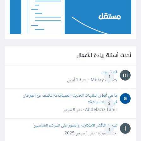
أحدث أسئلة ريادة الأعمال
فكرة جهاز
1
Mbkry Hgazy · نشر
19 أبريل
ما هي أفضل التقنيات الحديثة المستخدمة للكشف عن السرطان
في مراحله المبكرة؟
3
Abdelaziz Tahir · نشر
8 مارس
تسويق الأفكار الابتكارية والعثور على الشركاء المناسبين
1
احمد حموده · نشر
1 مارس 2025