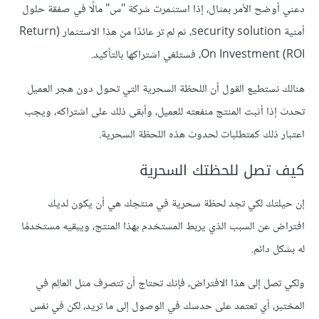
دعني أوضح الأمر بمثال، إذا استثمرت شركة "س" مالًا في صفقة حلول
أمنية security solution، ثم لم تر عائدًا من هذا الاستثمار (Return
On Investment (ROI، فستلغي اشتراكها بالتأكيد.
هنالك نستطيع القول أن اللحظة السحرية التي تحول دون هجر العميل
تحدث إذا أثبت المنتج منفعته للعميل، وأبقى ذلك على اشتراكه، ويجب
اعتبار ذلك كمتطلبات لحدوث هذه اللحظة السحرية.
كيف تصل للحظتك السحرية
إن حيلتك لكي تجد لحظة سحرية في منتجك هي أن يكون لديك
افتراض عن السبب الذي يربط المستخدم بهذا المنتج، ويبقيه مستخدمًا
له بشكل دائم.
ولكي تصل إلى هذا الافتراض، فإنك تحتاج أن تتصرف مثل العالِم في
المختبر، أي تعتمد على حدسك في الوصول إلى ما تريد، لكن في نفس