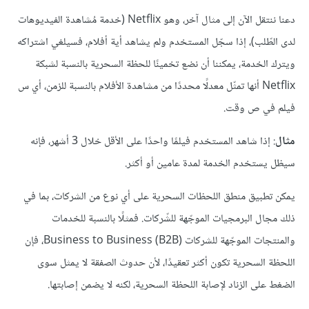
دعنا ننتقل الآن إلى مثال آخر، وهو Netflix (خدمة مُشاهدة الفيديوهات
لدى الطّلب)، إذا سجّل المستخدم ولم يشاهد أية أفلام، فسيلغي اشتراكه
ويترك الخدمة، يمكننا أن نضع تخمينًا للحظة السحرية بالنسبة لشبكة
Netflix أنها تمثّل معدلًا محددًا من مشاهدة الأفلام بالنسبة للزمن، أي س
فيلم في ص وقت.
مثال
: إذا شاهد المستخدم فيلمًا واحدًا على الأقل خلال 3 أشهر، فإنه
سيظل يستخدم الخدمة لمدة عامين أو أكثر.
يمكن تطبيق منطق اللحظات السحرية على أي نوع من الشركات، بما في
ذلك مجال البرمجيات الموجّهة للشّركات. فمثلًا بالنسبة للخدمات
والمنتجات الموجّهة للشركات (Business to Business (B2B، فإن
اللحظة السحرية تكون أكثر تعقيدًا، ﻷن حدوث الصفقة ﻻ يمثل سوى
الضغط على الزناد ﻹصابة اللحظة السحرية، لكنه ﻻ يضمن إصابتها.