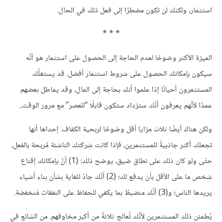
استثمار، ولكنك لن تكون مضطرًا إلى فعل ذلك في الحال.
* * *
الميزة الأكثر وضوحًا لعدم الحاجة إلى الحصول على استثمار هو أنَّه
سيكون بإمكانك الحصول على شروط استثمار أفضل. قد يستغلَّك
المستثمرون أحيانًا إذا علموا أنك بحاجة إلى المال، وقد يماطل بعضهم
عمدًا لأنَّهم يعرفون أنَّك ستزداد ستكون قابلًا “للعصر” مع مرور الوقت..
ولكن هناك أيضًا ثلاث مزايا أقل وضوحًا لربحية الكفاف. إحداها أنها
تجعلك أكثر جاذبيةً للمستثمرين، فإذا كانت شركتك الناشئة مُربحة بالفعل،
حتّى ولو كان ذلك على نطاق ضيق، يوضح ذلك: (1) أنَّ بإمكانك إقناع
شخص ما على الأقل بأن يدفع لك؛ (2) أنَّك جادّ للغاية بشأن بناء أشياء
يريدها الناس؛ و(3) أنَّك منضبطٌ بما يكفي للحفاظ على النفقات مُنخفضة.
يُطمئن ذلك المستثمرين لأنَّك تُعالج ثلاثةً من أكبر مخاوفهم. من الشائع في