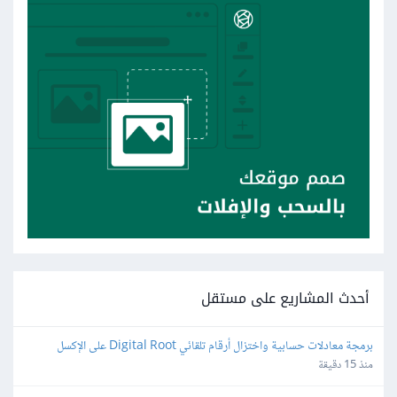
أحدث المشاريع على مستقل
برمجة معادلات حسابية واختزال أرقام تلقائي Digital Root على الإكسل
منذ 15 دقيقة