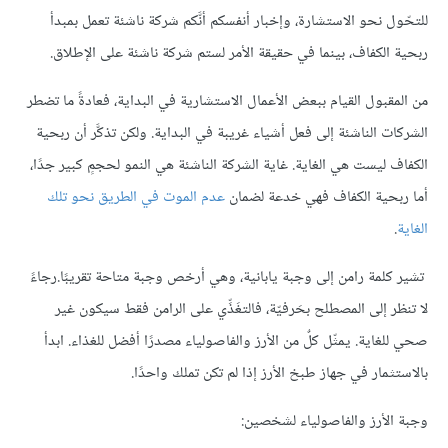
للتحّول نحو الاستشارة، وإخبار أنفسكم أنَّكم شركة ناشئة تعمل بمبدأ
ربحية الكفاف، بينما في حقيقة الأمر لستم شركة ناشئة على الإطلاق.
من المقبول القيام ببعض الأعمال الاستشارية في البداية، فعادةً ما تضطر
الشركات الناشئة إلى فعل أشياء غريبة في البداية. ولكن تذكَّر أن ربحية
الكفاف ليست هي الغاية. غاية الشركة الناشئة هي النمو لحجمٍ كبير جدًا،
أما ربحية الكفاف فهي خدعة لضمان
عدم الموت في الطريق نحو تلك
الغاية
.
تشير كلمة رامن إلى وجبة يابانية، وهي أرخص وجبة متاحة تقريبًا.رجاءً
لا تنظر إلى المصطلح بحَرفيّة، فالتغَذِّي على الرامن فقط سيكون غير
صحي للغاية. يمثّل كلٌ من الأرز والفاصولياء مصدرًا أفضل للغذاء. ابدأ
بالاستثمار في جهاز طبخ الأرز إذا لم تكن تملك واحدًا.
وجبة الأرز والفاصولياء لشخصين: