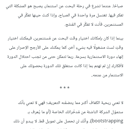
صباحًا. عندما تشرع في رحلة البحث عن استثمار، يصبح هو المشكلة التي
تفكر فيها. تغتسل مرة واحدة في الصباح، وإذا كنتَ حينها تفكِّر في
المستثمرين، فأنت لا تفكِّر في المُنتَج.
بينما إذا كان بإمكانك اختيار وقت البحث عن مُستثمرين، فيمكنك اختيار
وقتٍ لستَ مشغولًا فيه بشيءٍ آخر، كما يمكنك على الأرجح الإصرار على
إنهاء دورة الاستثمارية بسرعة. ربما تتمكن حتى من تجنب احتلال الدورة
لأفكارك إنْ لم تهتم بما إذا كانت ستغلق تلك الدورة بحصولك على
الاستثمار من عدمه..
* * *
لا تعني ربحية الكفاف أكثر مما يتضمَّنه التعريف؛ فهي لا تعني بأنّك
ستموّل الشركة الناشئة من مُدخّراتك الخاصة (أو ما يُعرف بـ
bootstrapping)، وأنَّك لن تحصل على تمويل قط. لا يبدو أن ذلك