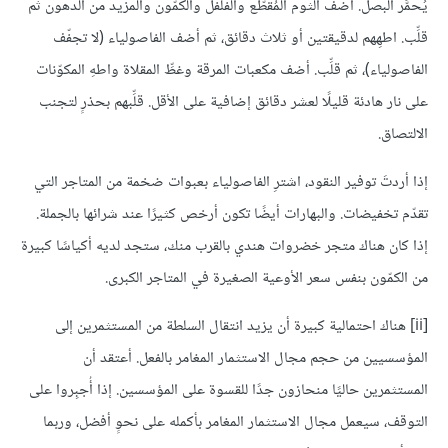
يُحمَّر البصل. أضف الثوم المُقطَّع والفلفل والكمّون والمزيد من الدهون ثم
قلِّب. اطهِهم لدقيقتين أو ثلاث دقائق، ثم أضف الفاصولياء (لا تجفّف
الفاصولياء)، ثم قلِّب. أضف مكعبات المرقة وغطِّ المقلاة واطهِ المكوّنات
على نار هادئة قليلًا لعشر دقائق إضافية على الأقل. قلِّبهم بحذرٍ لتجنب
الالتصاق.
إذا أردتَ توفير النقود، اشترِ الفاصولياء بعبوات ضخمة من المتاجر التي
تقدّم تخفيضات. والبهارات أيضًا تكون أرخص كثيرًا عند شرائها بالجملة.
إذا كان هناك متجر خضروات هندي بالقرب منك، ستجد لديه أكياسًا كبيرة
من الكمّون بنفس سعر الأوعية الصغيرة في المتاجر الكبرى.
[ii]
هناك احتمالية كبيرة أن يزيد انتقال السلطة من المستثمرين إلى
المؤسسيين من حجم مجال الاستثمار المغامر بالفعل. أعتقد أن
المستثمرين حاليًا منحازون جدًا للقسوة على المؤسسين. إذا أُجبِروا على
التوقف، سيعمل مجال الاستثمار المغامر بأكمله على نحوٍ أفضل، وربما