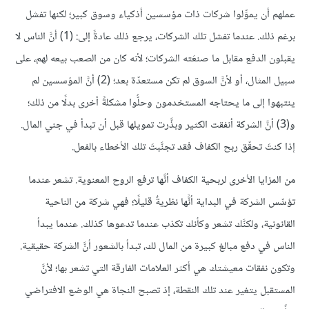
عملهم أن يموِّلوا شركات ذات مؤسسين أذكياء وسوق كبير؛ لكنها تفشل
برغم ذلك. عندما تفشل تلك الشركات، يرجع ذلك عادةً إلى: (1) أنَّ الناس لا
يقبلون الدفع مقابل ما صنعَته الشركات؛ لأنه كان من الصعب بيعه لهم، على
سبيل المثال، أو لأنَّ السوق لم تكن مستعدّة بعد؛ (2) أنَّ المؤسسين لم
ينتبهوا إلى ما يحتاجه المستخدمون وحلُّوا مشكلةً أخرى بدلًا من ذلك؛
و(3) أنَّ الشركة أنفقت الكثير وبذَّرت تمويلها قبل أن تبدأ في جني المال.
إذا كنتَ تحقّق ربح الكفاف فقد تجنَّبتَ تلك الأخطاء بالفعل.
من المزايا الأخرى لربحية الكفاف أنَّها ترفع الروح المعنوية. تشعر عندما
تؤسِّس الشركة في البداية أنًّها نظريةٌ قليلًا؛ فهي شركة من الناحية
القانونية، ولكنَّك تشعر وكأنك تكذب عندما تدعوها كذلك. عندما يبدأ
الناس في دفع مبالغ كبيرة من المال لك، تبدأ بالشعور أنَّ الشركة حقيقية.
وتكون نفقات معيشتك هي أكثر العلامات الفارقة التي تشعر بها؛ لأنَّ
المستقبل يتغير عند تلك النقطة، إذ تصبح النجاة هي الوضع الافتراضي