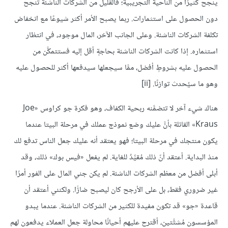
ينجح كثيرًا من الناحية التجريبية؛ فالقليل من الشركات الناشئة تنجح
دون الحصول على استثمارات. ربما يصبح الأمر أكثر شيوعًا مع انخفاض
تكلفة الشركات الناشئة. وعلى الجانب الآخر، المال موجود، في انتظار
استثماره. إذا كانت الشركات الناشئة بحاجةٍ أقل إليه فستتمكَّن من
الحصول عليه بشروطٍ أفضل، ممَّا سيجعلها سيدفعها أكثر للحصول عليه
وهو ما سيُحدث توازنًا. [
ii
]
هناك شيء آخر لا تتضمَّنه ربحية الكفاف، وهو فكرة جو كراوس «Joe
Kraus» القائلة بأنَّ عليك وضع نموذج عملك في مرحلة البيتا عندما
يكون منتجك في مرحلة البيتا؛ فهو يعتقد أنه عليك جعل الناس تدفع لك
منذ البداية. أعتقد أنّ ذلك مُقيِّدٌ للغاية. لم يفعل «فيس بوك» ذلك، وقد
أبلى أفضل من معظم الشركات الناشئة. لم يكن جني المال على الفور أمرًا
غير ضروري فقط، بل على الأرجح كان ليصبح ضارًّا. ولكنني أعتقد أن
قاعدة «جو» قد تكون مفيدة للكثير من الشركات الناشئة. عندما يبدو
المؤسسون مُشتَّتين، أقترح عليهم أحيانًا محاولة جعل العملاء يدفعون لهم