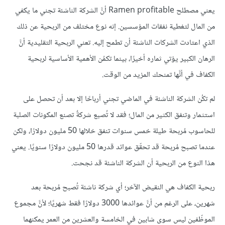
يعني مصطلح Ramen profitable أنَّ الشركة الناشئة تجني ما يكفي
من المال لتغطية نفقات المؤسسين. إنه نوع مختلف من الربحية عن ذلك
الذي اعتادت الشركات الناشئة أن تطمح إليه. تعني الربحية التقليدية أنَّ
الرهان الكبير يؤتي ثماره أخيرًا، بينما تكمُن الأهمية الأساسية لربحية
الكفاف في أنَّها تمنحك المزيد من الوقت.
لم تكُن الشركة الناشئة في الماضي تجني أرباحًا إلا بعد أن تحصل على
استثمار وتنفق الكثير من المال؛ فقد لا تُصبع شركةٌ تصنع المكونات الصلبة
للحاسوب مُربحة طيلة خمس سنوات تنفق خلالها 50 مليون دولارًا، ولكن
عندما تصبح مُربحة قد تحقّق عوائد قدرها 50 مليون دولارًا سنويًا. يعني
هذا النوع من الربحية أن الشركة الناشئة قد نجحت.
ربحية الكفاف هي النقيض الآخر؛ أي شركة ناشئة تُصبح مُربحة بعد
شهرين، على الرغم من أنَّ عوائدها 3000 دولارًا فقط شهريًا؛ لأنَّ مجموع
الموظّفين ليس سوى شابين في الخامسة والعشرين من العمر يمكنهما