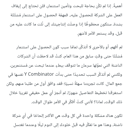
أهميةً. إذا لم تكُن بحاجة للبحث وتأمين استثمار، فلن تحتاج إلى إيقاف
العمل على الشركة للحصول عليه،. فمهمّة الحصول على استثمار مُشتِّتٌة
بشدة، ستكون محظوظًا إذا وصلَت إنتاجيتك إلى ثُلث ما كانت عليه من
قبل، وقد يستمر الأمر لأشهرٍ.
لم أفهم، أو بالأحرى لا أتذكَّر، تمامًا سبب كَون الحصول على استثمار
مُشتِّتًا حتى وقتٍ سابق من هذا العام، كنتُ قد لاحظت أن الشركات
الناشئة التي نموِّلها سرعان ما تتوقف ببطءٍ عندما تبحث عن مُستثمرين،
ولكنني لم أتذكَّر السبب تحديدًا حتى بدأت Y Combinator نفسها في
جمع المال. كانت تجربتنا سهلةً نسبيًا؛ فقد وافق أول من طلبنا منهم، ولكن
استغرقنا تخطيط التفاصيل شهورًا، لم أنجز أي عمل حقيقي تقريبًا خلال
ذلك الوقت، لماذا؟ لأنني كنتُ أفكِّر في الأمر طوال الوقت.
تكون هناك مشكلة واحدة في كل وقت هي الأكثر إلحاحًا في أي شركة
ناشئة، وهذا هو ما تفكِّر فيه قبل خلودك إلى النوم ليلًا وعندما تغتسل