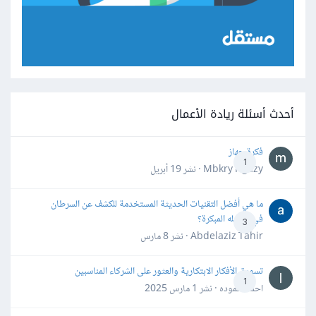
أحدث أسئلة ريادة الأعمال
فكرة جهاز
1
Mbkry Hgazy · نشر
19 أبريل
ما هي أفضل التقنيات الحديثة المستخدمة للكشف عن السرطان
في مراحله المبكرة؟
3
Abdelaziz Tahir · نشر
8 مارس
تسويق الأفكار الابتكارية والعثور على الشركاء المناسبين
1
احمد حموده · نشر
1 مارس 2025