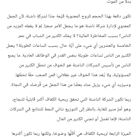
بدلًا من الموت.
تكون دفعة بهذا الحجم للروح المعنوية قيِّمة جدًا لشركةٍ ناشئة، لأن الحِمل
المعنوي لإدارة شركة ناشئة هو ما يجعل الأمر صعبًا. لِمَ لا يفعله المزيد من
الناس؟ بسبب المخاطرة المالية؟ لا يملك الكثير من الشباب في عمر
الخامسة والعشرين أي شيء على أيَّة حال. بسبب الساعات الطويلة؟ يعمل
الكثير من الناس لساعات طويلة بنفس القدر في الوظائف العادية. ما يمنع
الناس من تأسيس الشركات الناشئة هو الخوف من تحمُّل الكثير من
المسؤولية، ولا يُعَد هذا الخوف غير عقلاني؛ فمن الصعب حقًا تحمُّلها.
وسيزيد أي شيء يزيل عنك بعضًا من هذا الحِمل من فُرصَك في النجاة.
ربما تكون الشركة الناشئة التي تحقق ربحية الكفاف أكثر قابليةً للنجاح،
وهو أمرٌ مثير للغاية، بالنظر إلى التوزيع ثنائي النمط للنتائج في الشركات
الناشئة؛ فإما تفشل أو تجني الكثير من المال.
الميزة الرابعة لربحية الكفاف هي أقلُّها وضوحًا، ولكنها ربما تكون أكثرها