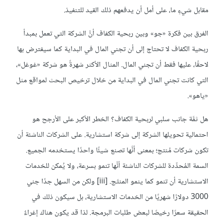
مقابل شيءٍ ما، على أمل أن يدفعهم ذلك القيد للتنفيذ.
الفرق بين فكرة «جو» وبين ربحية الكفاف أنَّ الشركة التي تعمل بمبدأ
ربحية الكفاف لا تحتاج إلى أن تجني المال في البداية كما سيفترض بها
لاحقًا، عليها فقط أن تجني المال. المثال الأكثر شهرةً هو شركة «غوغل»،
التي كانت تجني المال في البداية من خلال ترخيص البحث لمواقع مثل
«ياهو».
هل ثمَّة جانب سلبي لربحية الكفاف؟ الخطر الأكبر على الأرجح هو
احتمالية تحويلها الشركة إلى شركة استشارية. على الشركات الناشئة أن
تكون شركات مُنتج؛ بمعنى أنَّها تصنع شيئًا واحدًا يستخدمه الجميع.
السمة المُحدِّدة للشركات الناشئة أنَّها تنمو بسرعة، ولا يُمكن للخدمات
الاستشارية أن تنمو كما ينمو المنتَج. [
iii
] ولكن من السهل جدًا جني
3000 دولارًا شهريًا من الخدمات الاستشارية، بل سيكون ذلك في
الحقيقة سعرًا رخيصًا لبعض طلبات البرمجة. لذا قد يكون هناك إغراءٌ