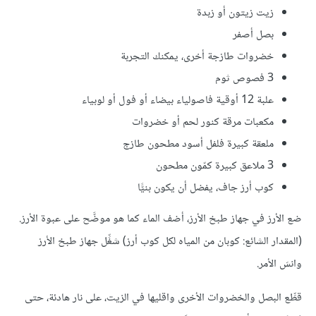
زيت زيتون أو زبدة
بصل أصفر
خضروات طازجة أخرى، يمكنك التجربة
3 فصوص ثوم
علبة 12 أوقية فاصولياء بيضاء أو فول أو لوبياء
مكعبات مرقة كنور لحم أو خضروات
ملعقة كبيرة فلفل أسود مطحون طازج
3 ملاعق كبيرة كمّون مطحون
كوب أرز جاف، يفضل أن يكون بنيًّا
ضع الأرز في جهاز طبخ الأرز، أضف الماء كما هو موضَّح على عبوة الأرز.
(المقدار الشائع: كوبان من المياه لكل كوب أرز) شغِّل جهاز طبخ الأرز
وانسَ الأمر.
قطِّع البصل والخضروات الأخرى واقليها في الزيت، على نار هادئة، حتى