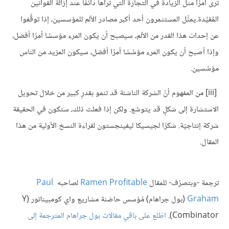
ترى أمرًا مثل الزيادة في التجارة التي تراها دائمًا عند إزالة القوانين
المُقيِّدة.يمثِّل المستثمرون أحد أكبر مصادر الألم للمؤسسين، إذا توقَّفوا
عن إحداث هذا القدر من الألم، سيصبح أن يكون المرء مؤسسًا أمرًا أفضل،
وإذا أصبح أن يكون المرء مؤسِّسًا أمرًا أفضل، سيكون المزيد من الناس
مؤسِّسين.
[iii]
من المفهوم أنّ الشركة الناشئة قد تنمو بقدرٍ كبير من خلال تحويل
الاستشارة إلى شكلٍ قد يتوسَّع. ولكن إذا فعلت ذلك، ستكون في الحقيقة
شركة إنتاجيّة. شكرًا لجيسيكا ليفينجستون لقراءة النسخ الأولية من هذا
المقال.
ترجمة -وبتصرّف- للمقال
Ramen Profitable
لصاحبه
Paul
Graham
(
بول جراهام
)
مُؤسس حاضنة مشاريع واي كومبيناتور
(Y
Combinator).
اطّلع على باقي مقالات بول جراهام المترجمة إلى