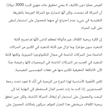
العيش عمليًا دون تكاليف. لا يعني تحقيق عائد شهري قدره 3000 دولارًا
أن الشركة قد نجحت، ولكن أنًّها تتشارك مع الشركة المربحة بالطريقة
التقليدية في شيءٍ: عدم احتياج أيٍ منهما للحصول على استثمار لتبقى
على قيد الحياة.
إنّ فكرة ربحية الكفاف غير مألوفة لمعظم الناس لأنَّها لم تصبح قابلة
للتنفيذ سوى مؤخرًا، وما تزال غير قابلة للتنفيذ في الكثير من الشركات
الناشئة؛ مثل الشركات الناشئة في مجال التكنولوجيا الحيوية، ولكنها قابلة
للتنفيذ في العديد من الشركات الناشئة في البرمجيات لأنها رخيصة جدًا
الآن. فالتكلفة الحقيقية للكثير منها هي نفقات المؤسسين المعيشية.
تكمن الأهمية الأساسية لهذا النوع من الربحية في أنَّك لا تعود تحت رحمة
المستثمرين. إذا كنت ما زلت تخسر المال فستضطر في النهاية إما إلى
البحث والحصول على استثمار أو إيقاف الشركة النّاشئة، ولكن حين تحقق
ربحية الكفاف سيختفي هذا الخيار المؤلم. سيكون بإمكانك الحصول على